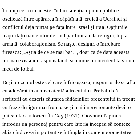
În timp ce scriu aceste rînduri, atenția opiniei publice
oscilează între apărarea încăpățînată, eroică a Ucrainei și
conflictul deja purtat pe față între Israel și Iran. Opțiunile
majorității oamenilor de rînd par limitate la refugiu, luptă
armată, colaboraționism. Se naște, desigur, o întrebare
firească: „Ăștia de ce se mai bat?”, doar că de data aceasta
nu mai există un răspuns facil, și anume un incident la vreun
meci de fotbal.
Deși prezentul este cel care înfricoșează, răspunsurile se află
cu adevărat în analiza atentă a trecutului. Probabil că
scriitorii au descris căutarea rădăcinilor prezentului în trecut
cu fraze desigur mai frumoase și mai impresionante decît o
puteau face istoricii. În
Gog
(1931), Giovanni Papini a
introdus un personaj pentru care istoria începea să conteze
abia cînd ceva important se întîmpla în contemporaneitatea