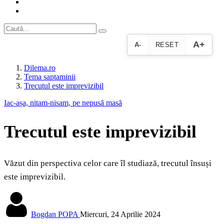
A+
A-
RESET
Dilema.ro
Tema saptaminii
Trecutul este imprevizibil
Iac-așa, nitam-nisam, pe nepusă masă
Trecutul este imprevizibil
Văzut din perspectiva celor care îl studiază, trecutul însuși
este imprevizibil.
Bogdan POPA
Miercuri, 24 Aprilie 2024