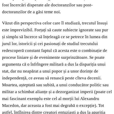
fost încercări disperate ale doctoranzilor sau post-
doctoranzilor de a găsi teme noi.
Văzut din perspectiva celor care îl studiază, trecutul însuși
este imprevizibil. Forțați să caute subiecte ignorate sau pur
și simplu să încerce să înțeleagă ce se petrece în lumea din
jurul lor, istoricii și cei pasionați de studiul trecutului
redescoperă constant faptul că acesta este o combinație de
procese liniare și de evenimente surprinzătoare. Se poate
argumenta că o înfrîngere militară a dus la dispariția unui
stat, dar nu neapărat a unui popor și a unor dorințe de
independență, ce aveau să renască peste cîteva decenii.
Moartea, așteptată sau subită, a unui conducător politic sau
militar a schimbat alianțe și a dezorganizat imperii (poate cel
mai fascinant exemplu este cel al morții lui Alexandru
Macedon, dar aceasta a fost mai degrabă o excepție). Tot
astfel, întîlnirea dintre creatori entuziaști a dus la apariția