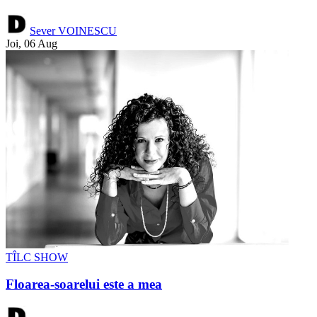
Sever VOINESCU
Joi, 06 Aug
TÎLC SHOW
Floarea-soarelui este a mea