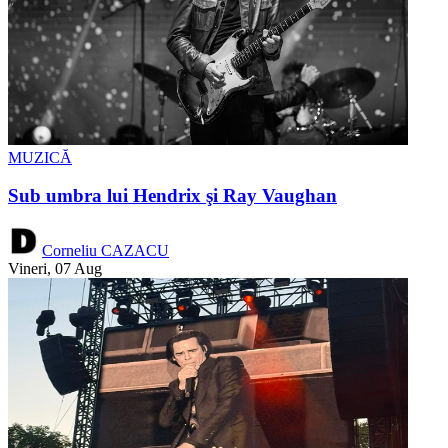
MUZICĂ
Sub umbra lui Hendrix şi Ray Vaughan
Corneliu CAZACU
Vineri, 07 Aug