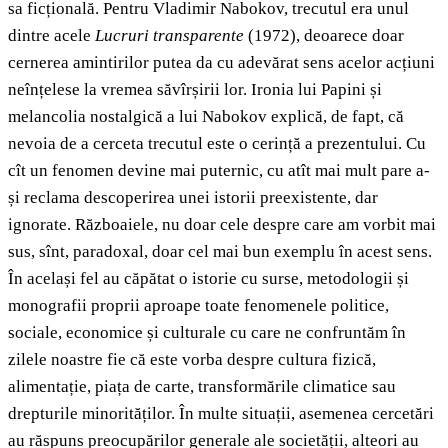
sa ficțională. Pentru Vladimir Nabokov, trecutul era unul
dintre acele
Lucruri transparente
(1972), deoarece doar
cernerea amintirilor putea da cu adevărat sens acelor acțiuni
neînțelese la vremea săvîrșirii lor. Ironia lui Papini și
melancolia nostalgică a lui Nabokov explică, de fapt, că
nevoia de a cerceta trecutul este o cerință a prezentului. Cu
cît un fenomen devine mai puternic, cu atît mai mult pare a-
și reclama descoperirea unei istorii preexistente, dar
ignorate. Războaiele, nu doar cele despre care am vorbit mai
sus, sînt, paradoxal, doar cel mai bun exemplu în acest sens.
În același fel au căpătat o istorie cu surse, metodologii și
monografii proprii aproape toate fenomenele politice,
sociale, economice și culturale cu care ne confruntăm în
zilele noastre fie că este vorba despre cultura fizică,
alimentație, piața de carte, transformările climatice sau
drepturile minorităților. În multe situații, asemenea cercetări
au răspuns preocupărilor generale ale societății, alteori au