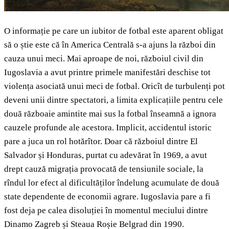
O informație pe care un iubitor de fotbal este aparent obligat
să o știe este că în America Centrală s-a ajuns la război din
cauza unui meci. Mai aproape de noi, războiul civil din
Iugoslavia a avut printre primele manifestări deschise tot
violența asociată unui meci de fotbal. Oricît de turbulenți pot
deveni unii dintre spectatori, a limita explicațiile pentru cele
două războaie amintite mai sus la fotbal înseamnă a ignora
cauzele profunde ale acestora. Implicit, accidentul istoric
pare a juca un rol hotărîtor. Doar că războiul dintre El
Salvador și Honduras, purtat cu adevărat în 1969, a avut
drept cauză migrația provocată de tensiunile sociale, la
rîndul lor efect al dificultăților îndelung acumulate de două
state dependente de economii agrare. Iugoslavia pare a fi
fost deja pe calea disoluției în momentul meciului dintre
Dinamo Zagreb și Steaua Roșie Belgrad din 1990.