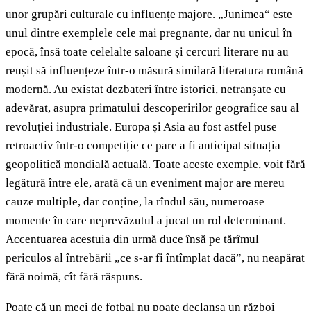
unor grupări culturale cu influențe majore. „Junimea“ este
unul dintre exemplele cele mai pregnante, dar nu unicul în
epocă, însă toate celelalte saloane și cercuri literare nu au
reușit să influențeze într-o măsură similară literatura română
modernă. Au existat dezbateri între istorici, netranșate cu
adevărat, asupra primatului descoperirilor geografice sau al
revoluției industriale. Europa și Asia au fost astfel puse
retroactiv într-o competiție ce pare a fi anticipat situația
geopolitică mondială actuală. Toate aceste exemple, voit fără
legătură între ele, arată că un eveniment major are mereu
cauze multiple, dar conține, la rîndul său, numeroase
momente în care neprevăzutul a jucat un rol determinant.
Accentuarea acestuia din urmă duce însă pe tărîmul
periculos al întrebării „ce s-ar fi întîmplat dacă”, nu neapărat
fără noimă, cît fără răspuns.
Poate că un meci de fotbal nu poate declanșa un război