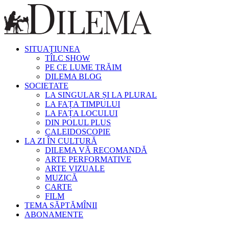
SITUAȚIUNEA
TÎLC SHOW
PE CE LUME TRĂIM
DILEMA BLOG
SOCIETATE
LA SINGULAR ȘI LA PLURAL
LA FAȚA TIMPULUI
LA FAȚA LOCULUI
DIN POLUL PLUS
CALEIDOSCOPIE
LA ZI ÎN CULTURĂ
DILEMA VĂ RECOMANDĂ
ARTE PERFORMATIVE
ARTE VIZUALE
MUZICĂ
CARTE
FILM
TEMA SĂPTĂMÎNII
ABONAMENTE