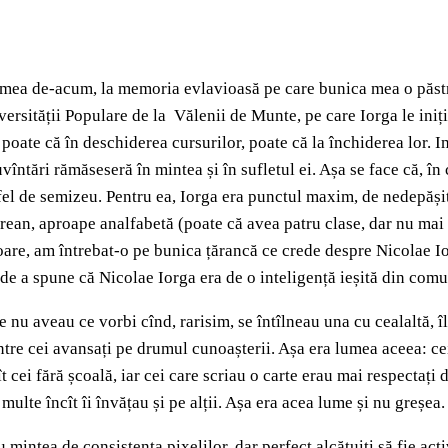
a mea de-acum, la memoria evlavioasă pe care bunica mea o păst
ersității Populare de la Vălenii de Munte, pe care Iorga le iniți
 poate că în deschiderea cursurilor, poate că la închiderea lor. 
cuvîntări rămăseseră în mintea și în sufletul ei. Așa se face că, 
l de semizeu. Pentru ea, Iorga era punctul maxim, de nedepășit, 
ean, aproape analfabetă (poate că avea patru clase, dar nu mai m
toare, am întrebat-o pe bunica țărancă ce crede despre Nicolae Io
i de a spune că Nicolae Iorga era de o inteligență ieșită din comu
pe nu aveau ce vorbi cînd, rarisim, se întîlneau una cu cealaltă,
intre cei avansați pe drumul cunoașterii. Așa era lumea aceea: cei
 cei fără școală, iar cei care scriau o carte erau mai respectați de
ulte încît îi învățau și pe alții. Așa era acea lume și nu greșea.
 mintea de consistența pixelilor, dar perfect alcătuiți să fie ac