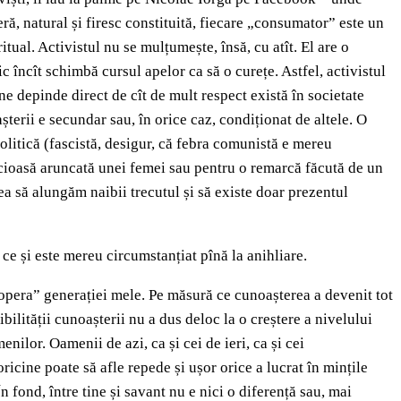
eră, natural și firesc constituită, fiecare „consumator” este un
itual. Activistul nu se mulțumește, însă, cu atît. El are o
ic încît schimbă cursul apelor ca să o curețe. Astfel, activistul
e depinde direct de cît de mult respect există în societate
terii e secundar sau, în orice caz, condiționat de altele. O
olitică (fascistă, desigur, că febra comunistă e mereu
ticioasă aruncată unei femei sau pentru o remarcă făcută de un
ea să alungăm naibii trecutul și să existe doar prezentul
ce și este mereu circumstanțiat pînă la anihliare.
„opera” generației mele. Pe măsură ce cunoașterea a devenit tot
ilității cunoașterii nu a dus deloc la o creștere a nivelului
ilor. Oamenii de azi, ca și cei de ieri, ca și cei
oricine poate să afle repede și ușor orice a lucrat în mințile
 În fond, între tine și savant nu e nici o diferență sau, mai