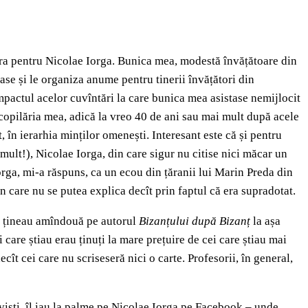
ra pentru Nicolae Iorga. Bunica mea, modestă învățătoare din
ase și le organiza anume pentru tinerii învățători din
Impactul acelor cuvîntări la care bunica mea asistase nemijlocit
în copilăria mea, adică la vreo 40 de ani sau mai mult după acele
în ierarhia minților omenești. Interesant este că și pentru
ult!), Nicolae Iorga, din care sigur nu citise nici măcar un
rga, mi-a răspuns, ca un ecou din țăranii lui Marin Preda din
n care nu se putea explica decît prin faptul că era supradotat.
 îl țineau amîndouă pe autorul
Bizanțului după Bizanț
la așa
 care știau erau ținuți la mare prețuire de cei care știau mai
cît cei care nu scriseseră nici o carte. Profesorii, în general,
tiviști, îl iau la palme pe Nicolae Iorga pe Facebook – unde