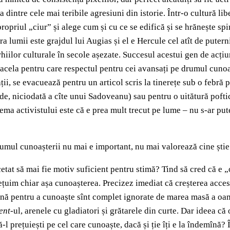
dintre cele mai teribile agresiuni din istorie. Într-o cultură lib
ropriul „ciur” și alege cum și cu ce se edifică și se hrănește spir
a lumii este grajdul lui Augias și el e Hercule cel atît de putern
iilor culturale în secole așezate. Succesul acestui gen de acțiun
acela pentru care respectul pentru cei avansați pe drumul cunoaș
ii, se evacuează pentru un articol scris la tinerețe sub o febră p
iade, niciodată a cîte unui Sadoveanu) sau pentru o uitătură pof
ema activistului este că e prea mult trecut pe lume – nu s-ar put
drumul cunoașterii nu mai e important, nu mai valorează cine știe 
tat să mai fie motiv suficient pentru stimă? Tind să cred că e 
țuim chiar așa cunoașterea. Precizez imediat că creșterea accesib
nă pentru a cunoaște sînt complet ignorate de marea masă a oamen
ent
-ul, arenele cu gladiatori și grătarele din curte. Dar ideea că 
să-l prețuiești pe cel care cunoaște, dacă și ție îți e la îndemînă?