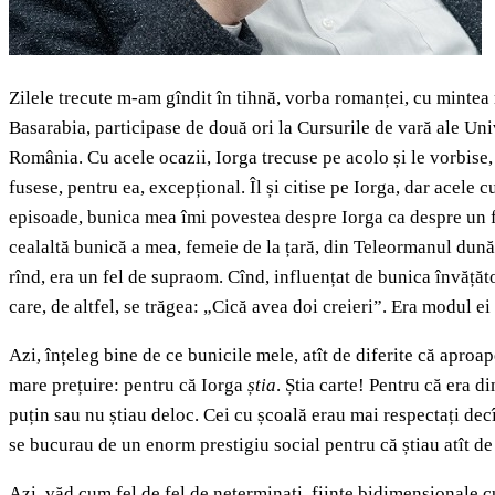
Zilele trecute m-am gîndit în tihnă, vorba romanței, cu minte
Basarabia, participase de două ori la Cursurile de vară ale Univ
România. Cu acele ocazii, Iorga trecuse pe acolo și le vorbise,
fusese, pentru ea, excepțional. Îl și citise pe Iorga, dar acele 
episoade, bunica mea îmi povestea despre Iorga ca despre un fe
cealaltă bunică a mea, femeie de la țară, din Teleormanul dunăr
rînd, era un fel de supraom. Cînd, influențat de bunica învăță
care, de altfel, se trăgea: „Cică avea doi creieri”. Era modul e
Azi, înțeleg bine de ce bunicile mele, atît de diferite că aproa
mare prețuire: pentru că Iorga
știa
. Știa carte! Pentru că era d
puțin sau nu știau deloc. Cei cu școală erau mai respectați decît
se bucurau de un enorm prestigiu social pentru că știau atît de m
Azi, văd cum fel de fel de neterminați, ființe bidimensionale cu