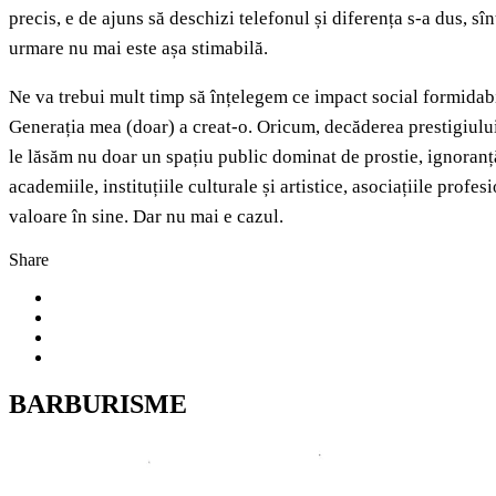
precis, e de ajuns să deschizi telefonul și diferența s-a dus, s
urmare nu mai este așa stimabilă.
Ne va trebui mult timp să înțelegem ce impact social formidabil
Generația mea (doar) a creat-o. Oricum, decăderea prestigiului ș
le lăsăm nu doar un spațiu public dominat de prostie, ignoranță, u
academiile, instituțiile culturale și artistice, asociațiile prof
valoare în sine. Dar nu mai e cazul.
Share
BARBURISME