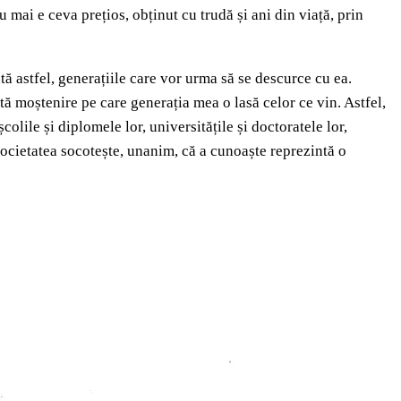
 mai e ceva prețios, obținut cu trudă și ani din viață, prin
ă astfel, generațiile care vor urma să se descurce cu ea.
tă moștenire pe care generația mea o lasă celor ce vin. Astfel,
colile și diplomele lor, universitățile și doctoratele lor,
ă societatea socotește, unanim, că a cunoaște reprezintă o