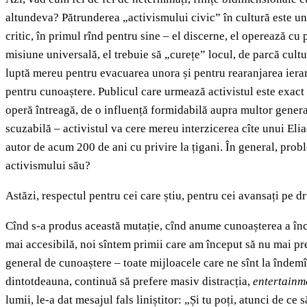
altundeva? Pătrunderea „activismului civic” în cultură este una 
critic, în primul rînd pentru sine – el discerne, el operează cu p
misiune universală, el trebuie să „curețe” locul, de parcă cultur
luptă mereu pentru evacuarea unora și pentru rearanjarea ierarh
pentru cunoaștere. Publicul care urmează activistul este exact 
operă întreagă, de o influență formidabilă aupra multor generaț
scuzabilă – activistul va cere mereu interzicerea cîte unui El
autor de acum 200 de ani cu privire la țigani. În general, probl
activismului său?
Astăzi, respectul pentru cei care știu, pentru cei avansați pe 
Cînd s-a produs această mutație, cînd anume cunoașterea a înce
mai accesibilă, noi sîntem primii care am început să nu mai pre
general de cunoaștere – toate mijloacele care ne sînt la îndemî
dintotdeauna, continuă să prefere masiv distracția,
entertainm
lumii, le-a dat mesajul fals liniștitor: „Și tu poți, atunci de ce 