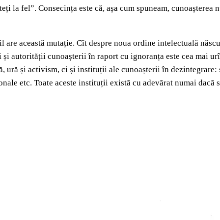
înteți la fel”. Consecința este că, așa cum spuneam, cunoașterea nu
 are această mutație. Cît despre noua ordine intelectuală născut
i autorității cunoașterii în raport cu ignoranța este cea mai urî
ră și activism, ci și instituții ale cunoașterii în dezintegrare: ș
esionale etc. Toate aceste instituții există cu adevărat numai dac