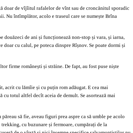
ă doar de vîjîitul rafalelor de vînt sau de croncănitul sporadic
nii. Nu întîmplător, acolo e traseul care se numește Brîna
e douăzeci de ani și funcționează non-stop și vara, și iarna,
ace doar cu calul, pe poteca dinspre Rîșnov. Se poate dormi și
or firme românești și străine. De fapt, au fost puse niște
cit, acrit cu lămîie și cu puțin rom adăugat. E cea mai
ă cu totul altfel decît aceia de demult. Se asortează mai
u păreau să fie, aveau figuri prea aspre ca să umble pe acolo
e trekking, cu buzunare și fermoare, cumpărați de la
cuseră de o vîrstă și nici însemne specifice salvamontiștilor nu