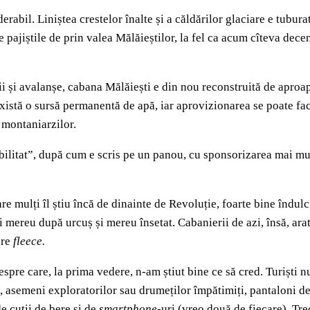
abil. Liniștea crestelor înalte și a căldărilor glaciare e tuburat
 pajiștile de prin valea Mălăieștilor, la fel ca acum cîteva dece
i și avalanșe, cabana Mălăiești e din nou reconstruită de aproap
u există o sursă permanentă de apă, iar aprovizionarea se poate f
 montaniarzilor.
ilitat”, după cum e scris pe un panou, cu sponsorizarea mai mult
are mulți îl știu încă de dinainte de Revoluție, foarte bine îndul
 mereu după urcuș și mereu însetat. Cabanierii de azi, însă, arat
are
fleece.
pre care, la prima vedere, n-am știut bine ce să cred. Turiști n
, asemeni exploratorilor sau drumeților împătimiți, pantaloni d
e cutii de bere și de
smartphone
-uri (vreo două de fiecare). Tre