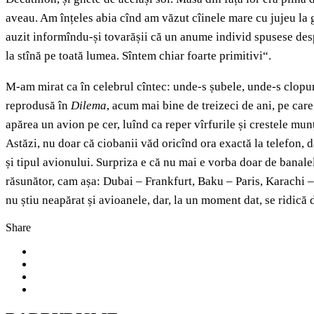
aveau. Am înțeles abia cînd am văzut cîinele mare cu jujeu la gî
auzit informîndu-și tovarășii că un anume individ spusese desp
la stînă pe toată lumea. Sîntem chiar foarte primitivi“.
M-am mirat ca în celebrul cîntec: unde-s șubele, unde-s clopuri
reprodusă în
Dilema
, acum mai bine de treizeci de ani, pe car
apărea un avion pe cer, luînd ca reper vîrfurile și crestele munț
Astăzi, nu doar că ciobanii văd oricînd ora exactă la telefon, d
și tipul avionului. Surpriza e că nu mai e vorba doar de banale
răsunător, cam așa: Dubai – Frankfurt, Baku – Paris, Karachi 
nu știu neapărat și avioanele, dar, la un moment dat, se ridică 
Share