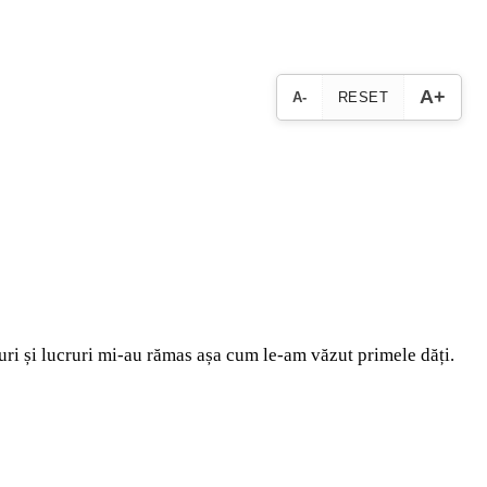
A+
A-
RESET
ocuri și lucruri mi-au rămas așa cum le-am văzut primele dăți.