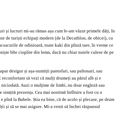
ocuri și lucruri mi-au rămas așa cum le-am văzut primele dăți, în
ine de turiști echipați modern (de la Decathlon, de obicei), cu
ucsacurile de odinioară, toate kaki din pînză tare, în vreme ce
t niște bîte cioplite din lemn, dacă nu chiar nuiele culese de pe
apar desigur și așa-numiții pantofari, sau paltonari, sau
 reconfortant să vezi că mulți drumeți au părul alb și e
ca niciodată. Auzi o mulțime de limbi, nu doar engleză sau
e simțită prezența. Cea mai nostimă întîlnire a fost cu o
e pînă la Babele. Știa ea bine, că de acolo și plecase, pe drum
ții și să se mai asigure. Mi-a venit să închei răspunsul