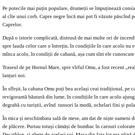
Pe potecile mai puțin populare, drumeții se împuținează consider
al cîte unui corb. Capre negre încă mai pot fi văzute păscînd pe
Caprelor.
După o istorie complicată, distrusă de mai multe ori de incendi
spre lauda celor care o întrețin, în condițiile în care acolo n
mînca acolo, în condiții de cabană, așa cum sînt ele cunoscute
Traseul de pe Hornul Mare, spre vîrful Omu, a fost recent „reab
lanțuri noi.
În sfîrșit, la cabana Omu poți bea același ceai tradițional, pe c
revigorantă băutură din lume, în condițiile în care acolo ajungi
degrabă cu turiștii, avînd tunsori la modă, ochelari fini și pol
În mica și neschimbata sală de mese, am dat de niște oameni des
de plăcere. Purtau totuși cămăși de bumbac în carouri colorate
Decathlon, și ghete de același soi. Masa din fața lor era plină d