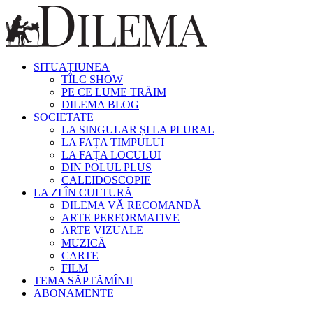
SITUAȚIUNEA
TÎLC SHOW
PE CE LUME TRĂIM
DILEMA BLOG
SOCIETATE
LA SINGULAR ȘI LA PLURAL
LA FAȚA TIMPULUI
LA FAȚA LOCULUI
DIN POLUL PLUS
CALEIDOSCOPIE
LA ZI ÎN CULTURĂ
DILEMA VĂ RECOMANDĂ
ARTE PERFORMATIVE
ARTE VIZUALE
MUZICĂ
CARTE
FILM
TEMA SĂPTĂMÎNII
ABONAMENTE