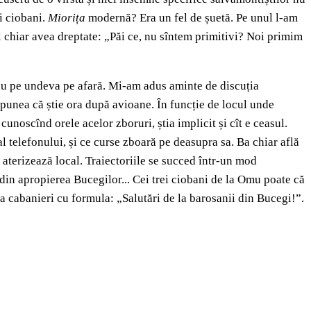
ei ciobani.
Miorița
modernă? Era un fel de șuetă. Pe unul l-am
l chiar avea dreptate: „Păi ce, nu sîntem primitivi? Noi primim
erau pe undeva pe afară. Mi-am adus aminte de discuția
spunea că știe ora după avioane. În funcție de locul unde
cunoscînd orele acelor zboruri, știa implicit și cît e ceasul.
al telefonului, și ce curse zboară pe deasupra sa. Ba chiar află
 aterizează local. Traiectoriile se succed într-un mod
in apropierea Bucegilor... Cei trei ciobani de la Omu poate că
 la cabanieri cu formula: „Salutări de la barosanii din Bucegi!”.