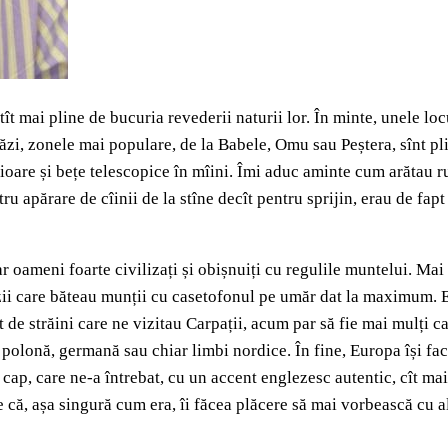
atît mai pline de bucuria revederii naturii lor. În minte, unele l
tăzi, zonele mai populare, de la Babele, Omu sau Peștera, sînt pl
cioare și bețe telescopice în mîini. Îmi aduc aminte cum arătau r
tru apărare de cîinii de la stîne decît pentru sprijin, erau de fap
r oameni foarte civilizați și obișnuiți cu regulile muntelui. Mai 
izii care băteau munții cu casetofonul pe umăr dat la maximum. E
t de străini care ne vizitau Carpații, acum par să fie mai mulți 
, polonă, germană sau chiar limbi nordice. În fine, Europa își fac
ap, care ne-a întrebat, cu un accent englezesc autentic, cît mai 
 că, așa singură cum era, îi făcea plăcere să mai vorbească cu al