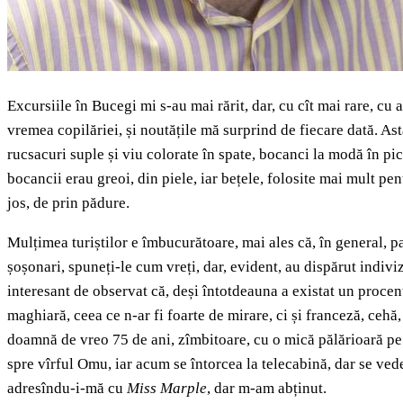
Excursiile în Bucegi mi s-au mai rărit, dar, cu cît mai rare, cu 
vremea copilăriei, și noutățile mă surprind de fiecare dată. As
rucsacuri suple și viu colorate în spate, bocanci la modă în pi
bocancii erau greoi, din piele, iar bețele, folosite mai mult pen
jos, de prin pădure.
Mulțimea turiștilor e îmbucurătoare, mai ales că, în general, pa
șoșonari, spuneți-le cum vreți, dar, evident, au dispărut indiv
interesant de observat că, deși întotdeauna a existat un procen
maghiară, ceea ce n-ar fi foarte de mirare, ci și franceză, cehă
doamnă de vreo 75 de ani, zîmbitoare, cu o mică pălărioară pe c
spre vîrful Omu, iar acum se întorcea la telecabină, dar se vede
adresîndu-i-mă cu
Miss Marple
, dar m-am abținut.