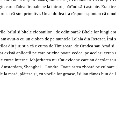
t, care dădea tîrcoale pe la intrare, părînd să-i aștepte. Erau tr
re ei că sînt primitivi. Un al doilea i-a răspuns spontan că omu
le, brîul și bîtele ciobanilor... de odinioară? Bîtele lor lungi 
e am avut-o cu un cioban de pe muntele Lolaia din Retezat. Îmi 
ilor din jur, știa că e cursa de Timișoara, de Oradea sau Arad și, 
ar există aplicații pe care oricine poate vedea, pe același ecran 
le curse interne. Majoritatea nu sînt avioane care au decolat sau
– Amsterdam, Shanghai – Londra. Toate astea zboară pe culoare d
de la masă, plătesc și, cu vocile lor groase, își iau rămas bun de