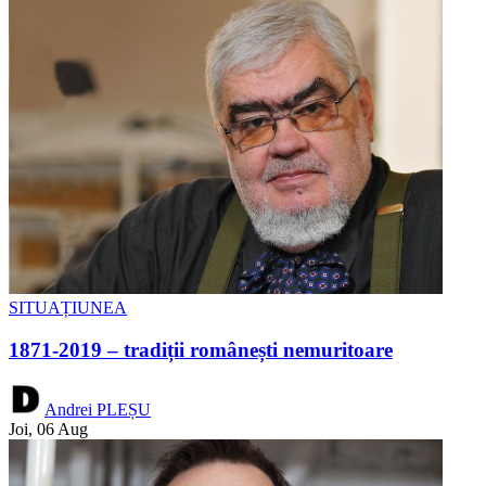
SITUAȚIUNEA
1871-2019 – tradiții românești nemuritoare
Andrei PLEȘU
Joi, 06 Aug