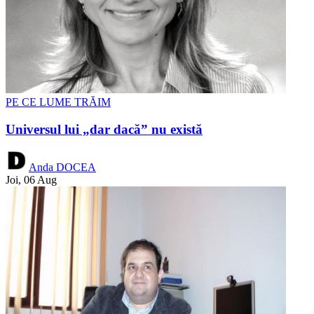
PE CE LUME TRĂIM
Universul lui „dar dacă” nu există
Anda DOCEA
Joi, 06 Aug