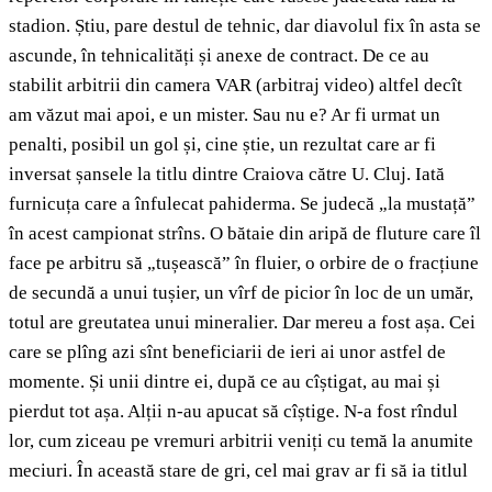
stadion. Știu, pare destul de tehnic, dar diavolul fix în asta se
ascunde, în tehnicalități și anexe de contract. De ce au
stabilit arbitrii din camera VAR (arbitraj video) altfel decît
am văzut mai apoi, e un mister. Sau nu e? Ar fi urmat un
penalti, posibil un gol și, cine știe, un rezultat care ar fi
inversat șansele la titlu dintre Craiova către U. Cluj. Iată
furnicuța care a înfulecat pahiderma. Se judecă „la mustață”
în acest campionat strîns. O bătaie din aripă de fluture care îl
face pe arbitru să „tușească” în fluier, o orbire de o fracțiune
de secundă a unui tușier, un vîrf de picior în loc de un umăr,
totul are greutatea unui mineralier. Dar mereu a fost așa. Cei
care se plîng azi sînt beneficiarii de ieri ai unor astfel de
momente. Și unii dintre ei, după ce au cîștigat, au mai și
pierdut tot așa. Alții n-au apucat să cîștige. N-a fost rîndul
lor, cum ziceau pe vremuri arbitrii veniți cu temă la anumite
meciuri. În această stare de gri, cel mai grav ar fi să ia titlul