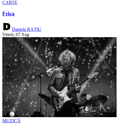
CARTE
Frica
Daniela RAȚIU
Vineri, 07 Aug
MUZICĂ