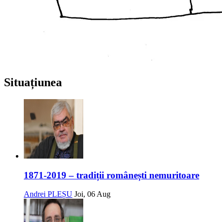
Situațiunea
1871-2019 – tradiții românești nemuritoare
Andrei PLEȘU
Joi, 06 Aug