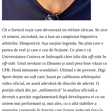
Cît o furnică roșie care devorează un elefant african. Se zice
că nimeni, niciodată, nu a luat un campionat împotriva
arbitrilor. Dimpotrivă. Așa susține legenda. Nu știm care e
partea de real și care e cea de ficțiune. Ce știm e că
Universitatea Craiova se îndreaptă către titlu din
off-side
în
off-side.
Unul nevăzut cu Dinamo și unul prea bine văzut cu
CFR. Două minunate scandaluri. Ultimul e de poveste. Digi
Sport deține un
soft
care, bazat pe calibrarea arbitrajului
video oficial, ne arată adevărul de dincolo de adevăr. O
poziție afară din joc „milimetrică” la analiza oficială a
devenit o poziție regulamentară după developarea ei cu un
sistem mai performant și, mai ales, cu o altă stabilire a
reperelor corporale în funcție care fusese judecată faza la