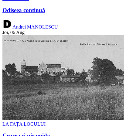
Odiseea continuă
Andrei MANOLESCU
Joi, 06 Aug
LA FAȚA LOCULUI
Crucea și piramida