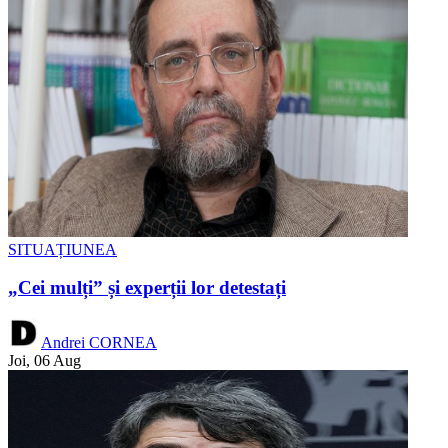
SITUAȚIUNEA
„Cei mulți” și experții lor detestați
Andrei CORNEA
Joi, 06 Aug