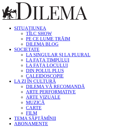
SITUAȚIUNEA
TÎLC SHOW
PE CE LUME TRĂIM
DILEMA BLOG
SOCIETATE
LA SINGULAR ȘI LA PLURAL
LA FAȚA TIMPULUI
LA FAȚA LOCULUI
DIN POLUL PLUS
CALEIDOSCOPIE
LA ZI ÎN CULTURĂ
DILEMA VĂ RECOMANDĂ
ARTE PERFORMATIVE
ARTE VIZUALE
MUZICĂ
CARTE
FILM
TEMA SĂPTĂMÎNII
ABONAMENTE