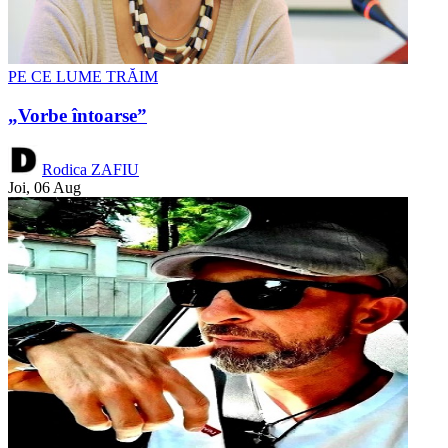
PE CE LUME TRĂIM
„Vorbe întoarse”
Rodica ZAFIU
Joi, 06 Aug