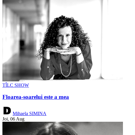
TÎLC SHOW
Floarea-soarelui este a mea
Mihaela SIMINA
Joi, 06 Aug