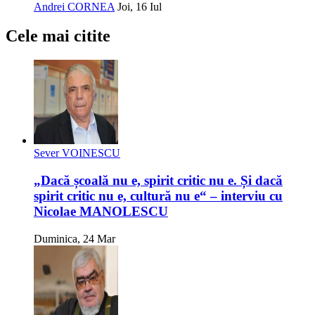
Andrei CORNEA
Joi, 16 Iul
Cele mai citite
Sever VOINESCU
„Dacă școală nu e, spirit critic nu e. Și dacă
spirit critic nu e, cultură nu e“ – interviu cu
Nicolae MANOLESCU
Duminica, 24 Mar