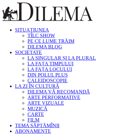
SITUAȚIUNEA
TÎLC SHOW
PE CE LUME TRĂIM
DILEMA BLOG
SOCIETATE
LA SINGULAR ȘI LA PLURAL
LA FAȚA TIMPULUI
LA FAȚA LOCULUI
DIN POLUL PLUS
CALEIDOSCOPIE
LA ZI ÎN CULTURĂ
DILEMA VĂ RECOMANDĂ
ARTE PERFORMATIVE
ARTE VIZUALE
MUZICĂ
CARTE
FILM
TEMA SĂPTĂMÎNII
ABONAMENTE