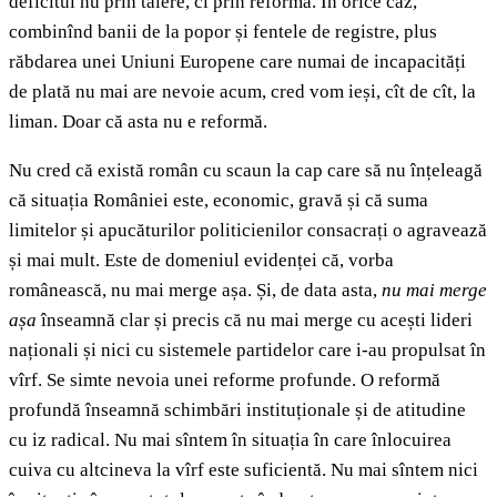
deficitul nu prin tăiere, ci prin reformă. În orice caz,
combinînd banii de la popor și fentele de registre, plus
răbdarea unei Uniuni Europene care numai de incapacități
de plată nu mai are nevoie acum, cred vom ieși, cît de cît, la
liman. Doar că asta nu e reformă.
Nu cred că există român cu scaun la cap care să nu înțeleagă
că situația României este, economic, gravă și că suma
limitelor și apucăturilor politicienilor consacrați o agravează
și mai mult. Este de domeniul evidenței că, vorba
românească, nu mai merge așa. Și, de data asta,
nu mai merge
așa
înseamnă clar și precis că nu mai merge cu acești lideri
naționali și nici cu sistemele partidelor care i-au propulsat în
vîrf. Se simte nevoia unei reforme profunde. O reformă
profundă înseamnă schimbări instituționale și de atitudine
cu iz radical. Nu mai sîntem în situația în care înlocuirea
cuiva cu altcineva la vîrf este suficientă. Nu mai sîntem nici