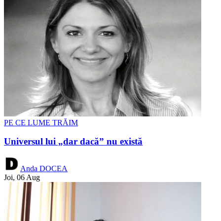
PE CE LUME TRĂIM
Universul lui „dar dacă” nu există
Anda DOCEA
Joi, 06 Aug