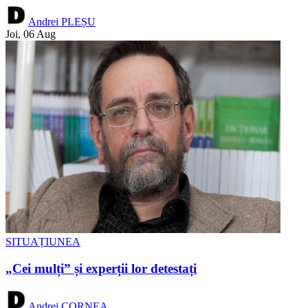
Andrei PLEȘU
Joi, 06 Aug
SITUAȚIUNEA
„Cei mulți” și experții lor detestați
Andrei CORNEA