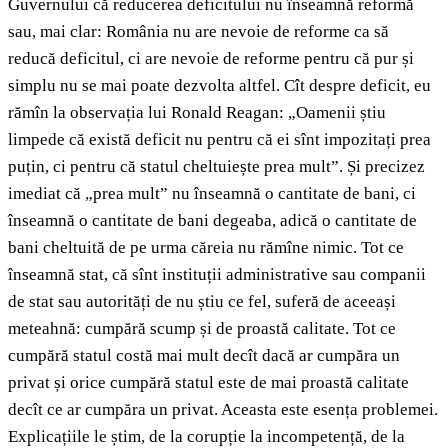
Guvernului că reducerea deficitului nu înseamnă reformă
sau, mai clar: România nu are nevoie de reforme ca să
reducă deficitul, ci are nevoie de reforme pentru că pur și
simplu nu se mai poate dezvolta altfel. Cît despre deficit, eu
rămîn la observația lui Ronald Reagan: „Oamenii știu
limpede că există deficit nu pentru că ei sînt impozitați prea
puțin, ci pentru că statul cheltuiește prea mult”. Și precizez
imediat că „prea mult” nu înseamnă o cantitate de bani, ci
înseamnă o cantitate de bani degeaba, adică o cantitate de
bani cheltuită de pe urma căreia nu rămîne nimic. Tot ce
înseamnă stat, că sînt instituții administrative sau companii
de stat sau autorități de nu știu ce fel, suferă de aceeași
meteahnă: cumpără scump și de proastă calitate. Tot ce
cumpără statul costă mai mult decît dacă ar cumpăra un
privat și orice cumpără statul este de mai proastă calitate
decît ce ar cumpăra un privat. Aceasta este esența problemei.
Explicațiile le știm, de la corupție la incompetență, de la