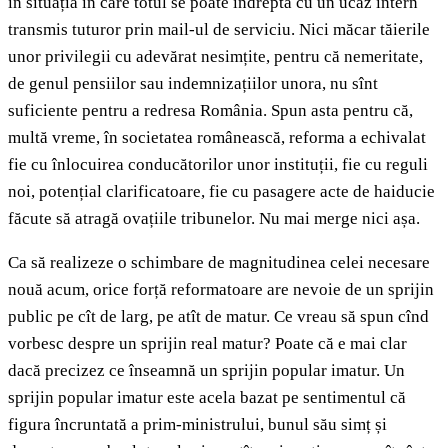
în situația în care totul se poate îndrepta cu un ucaz intern
transmis tuturor prin mail-ul de serviciu. Nici măcar tăierile
unor privilegii cu adevărat nesimțite, pentru că nemeritate,
de genul pensiilor sau indemnizațiilor unora, nu sînt
suficiente pentru a redresa România. Spun asta pentru că,
multă vreme, în societatea românească, reforma a echivalat
fie cu înlocuirea conducătorilor unor instituții, fie cu reguli
noi, potențial clarificatoare, fie cu pasagere acte de haiducie
făcute să atragă ovațiile tribunelor. Nu mai merge nici așa.
Ca să realizeze o schimbare de magnitudinea celei necesare
nouă acum, orice forță reformatoare are nevoie de un sprijin
public pe cît de larg, pe atît de matur. Ce vreau să spun cînd
vorbesc despre un sprijin real matur? Poate că e mai clar
dacă precizez ce înseamnă un sprijin popular imatur. Un
sprijin popular imatur este acela bazat pe sentimentul că
figura încruntată a prim-ministrului, bunul său simț și