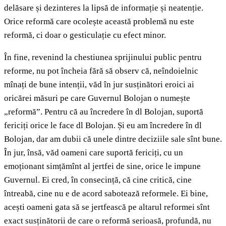
delăsare și dezinteres la lipsă de informație și neatenție.
Orice reformă care ocolește această problemă nu este
reformă, ci doar o gesticulație cu efect minor.
În fine, revenind la chestiunea sprijinului public pentru
reforme, nu pot încheia fără să observ că, neîndoielnic
mînați de bune intenții, văd în jur susținători eroici ai
oricărei măsuri pe care Guvernul Bolojan o numește
„reformă”. Pentru că au încredere în dl Bolojan, suportă
fericiți orice le face dl Bolojan. Și eu am încredere în dl
Bolojan, dar am dubii că unele dintre deciziile sale sînt bune.
În jur, însă, văd oameni care suportă fericiți, cu un
emoționant simțămînt al jertfei de sine, orice le impune
Guvernul. Ei cred, în consecință, că cine critică, cine
întreabă, cine nu e de acord sabotează reformele. Ei bine,
acești oameni gata să se jertfească pe altarul reformei sînt
exact susținătorii de care o reformă serioasă, profundă, nu