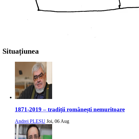
Situațiunea
1871-2019 – tradiții românești nemuritoare
Andrei PLEȘU
Joi, 06 Aug