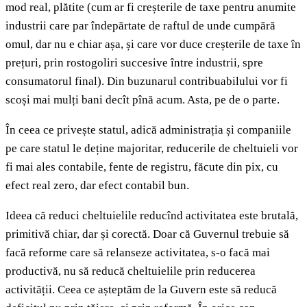
mod real, plătite (cum ar fi creșterile de taxe pentru anumite
industrii care par îndepărtate de raftul de unde cumpără
omul, dar nu e chiar așa, și care vor duce creșterile de taxe în
prețuri, prin rostogoliri succesive între industrii, spre
consumatorul final). Din buzunarul contribuabilului vor fi
scoși mai mulți bani decît pînă acum. Asta, pe de o parte.
În ceea ce privește statul, adică administrația și companiile
pe care statul le deține majoritar, reducerile de cheltuieli vor
fi mai ales contabile, fente de registru, făcute din pix, cu
efect real zero, dar efect contabil bun.
Ideea că reduci cheltuielile reducînd activitatea este brutală,
primitivă chiar, dar și corectă. Doar că Guvernul trebuie să
facă reforme care să relanseze activitatea, s-o facă mai
productivă, nu să reducă cheltuielile prin reducerea
activității. Ceea ce așteptăm de la Guvern este să reducă