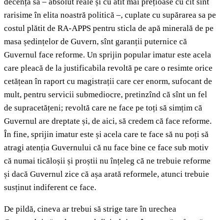
decența sa – absolut reale și cu atît mai prețioase cu cît sînt
rarisime în elita noastră politică –, cuplate cu supărarea sa pe
costul plătit de RA-APPS pentru sticla de apă minerală de pe
masa ședințelor de Guvern, sînt garanții puternice că
Guvernul face reforme. Un sprijin popular imatur este acela
care pleacă de la justificabila revoltă pe care o resimte orice
cetățean în raport cu magistrații care cer enorm, sufocant de
mult, pentru servicii submediocre, pretinzînd că sînt un fel
de supracetățeni; revoltă care ne face pe toți să simțim că
Guvernul are dreptate și, de aici, să credem că face reforme.
În fine, sprijin imatur este și acela care te face să nu poți să
atragi atenția Guvernului că nu face bine ce face sub motiv
că numai ticăloșii și proștii nu înțeleg că ne trebuie reforme
și dacă Guvernul zice că așa arată reformele, atunci trebuie
susținut indiferent ce face.
De pildă, cineva ar trebui să strige tare în urechea