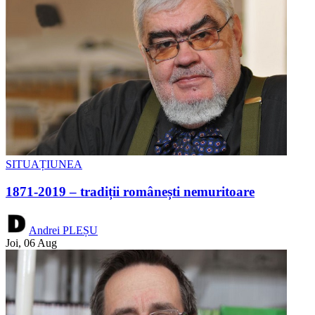
SITUAȚIUNEA
1871-2019 – tradiții românești nemuritoare
Andrei PLEȘU
Joi, 06 Aug