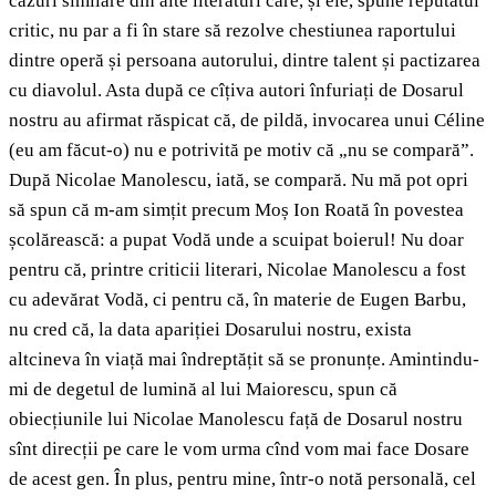
cazuri similare din alte literaturi care, și ele, spune reputatul
critic, nu par a fi în stare să rezolve chestiunea raportului
dintre operă și persoana autorului, dintre talent și pactizarea
cu diavolul. Asta după ce cîțiva autori înfuriați de Dosarul
nostru au afirmat răspicat că, de pildă, invocarea unui Céline
(eu am făcut-o) nu e potrivită pe motiv că „nu se compară”.
După Nicolae Manolescu, iată, se compară. Nu mă pot opri
să spun că m-am simțit precum Moș Ion Roată în povestea
școlărească: a pupat Vodă unde a scuipat boierul! Nu doar
pentru că, printre criticii literari, Nicolae Manolescu a fost
cu adevărat Vodă, ci pentru că, în materie de Eugen Barbu,
nu cred că, la data apariției Dosarului nostru, exista
altcineva în viață mai îndreptățit să se pronunțe. Amintindu-
mi de degetul de lumină al lui Maiorescu, spun că
obiecțiunile lui Nicolae Manolescu față de Dosarul nostru
sînt direcții pe care le vom urma cînd vom mai face Dosare
de acest gen. În plus, pentru mine, într-o notă personală, cel