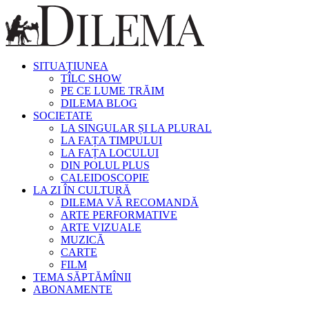
SITUAȚIUNEA
TÎLC SHOW
PE CE LUME TRĂIM
DILEMA BLOG
SOCIETATE
LA SINGULAR ȘI LA PLURAL
LA FAȚA TIMPULUI
LA FAȚA LOCULUI
DIN POLUL PLUS
CALEIDOSCOPIE
LA ZI ÎN CULTURĂ
DILEMA VĂ RECOMANDĂ
ARTE PERFORMATIVE
ARTE VIZUALE
MUZICĂ
CARTE
FILM
TEMA SĂPTĂMÎNII
ABONAMENTE