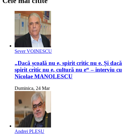
Cele mai citite
Sever VOINESCU
„Dacă școală nu e, spirit critic nu e. Și dacă
spirit critic nu e, cultură nu e“ – interviu cu
Nicolae MANOLESCU
Duminica, 24 Mar
Andrei PLEȘU