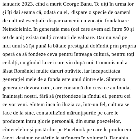
ianuarie 2023, cînd a murit George Banu. Te uiți în urma lor
și îți dai seama că, odată cu ei, dispare o specie de oameni
de cultură esențiali: dispar oamenii cu vocație fondatoare.
Neîndoielnic, în generația mea (cei care avem azi între 50 și
60 de ani) există mulți creatori de valoare. Dar nu văd pe
nici unul să își pună la bătaie prestigiul dobîndit prin propria
operă ca să fondeze ceva pentru întreaga cultură, pentru toți
ceilalți, cu gîndul la cei care vin după noi. Comunismul a
lăsat României multe daruri otrăvite, iar incapacitatea
generației mele de a fonda este unul dintre ele. Sîntem o
generație devoratoare, care consumă din ceea ce au fondat
înaintașii noștri, fără să (re)fondeze la rîndul ei, pentru cei
ce vor veni. Sîntem încă în iluzia că, într-un fel, cultura se
face de la sine, contabilizînd mărunțișurile pe care le
producem întru glorie personală, din suma poezelelor,
cîntecelelor și postărilor pe Facebook pe care le producem
(apoi, desigur, postările le strîngem în volume!). Dar abia