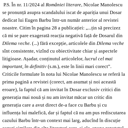
P.S. În nr. 11/2024 al
României literare
, Nicolae Manolescu
se pronunță asupra scandalului iscat de apariția unui Dosar
dedicat lui Eugen Barbu într-un număr anterior al revistei
noastre. Citim în pagina 28 a publicației: „...țin să precizez
că mi se pare exagerată reacția negativă față de Dosarul din
Dilema veche.
(...) fără excepție, articolele din
Dilema veche
sînt consistente, vizînd cu obiectivitate chiar și aspectele
litigioase. Așadar, conținutul articolelor,
lucrul cel mai
important, în definitiv
(s.m.), este în linii mari corect”.
Criticile formulate în nota lui Nicolae Manolescu se referă la
prima pagină a revistei (corect, am asumat și noi această
eroare), la faptul că am invitat în Dosar exclusiv critici din
generația mai nouă și nu am invitat măcar un critic din
generația care a avut direct de-a face cu Barbu și cu
influența lui malefică, dar și faptul că nu am pus rediscutarea
cazului Barbu într-un context mai larg, aducînd în discuție