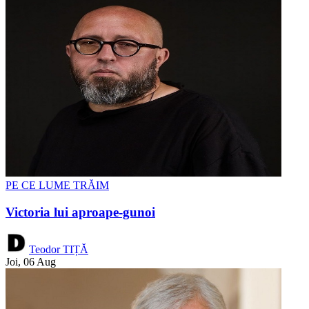
PE CE LUME TRĂIM
Victoria lui aproape-gunoi
Teodor TIȚĂ
Joi, 06 Aug