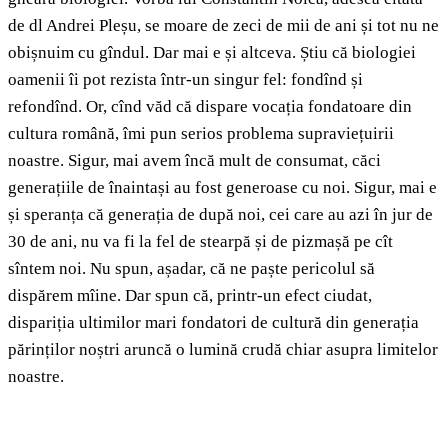
de dl Andrei Pleșu, se moare de zeci de mii de ani și tot nu ne
obișnuim cu gîndul. Dar mai e și altceva. Știu că biologiei
oamenii îi pot rezista într-un singur fel: fondînd și
refondînd. Or, cînd văd că dispare vocația fondatoare din
cultura română, îmi pun serios problema supraviețuirii
noastre. Sigur, mai avem încă mult de consumat, căci
generațiile de înaintași au fost generoase cu noi. Sigur, mai e
și speranța că generația de după noi, cei care au azi în jur de
30 de ani, nu va fi la fel de stearpă și de pizmașă pe cît
sîntem noi. Nu spun, așadar, că ne paște pericolul să
dispărem mîine. Dar spun că, printr-un efect ciudat,
dispariția ultimilor mari fondatori de cultură din generația
părinților noștri aruncă o lumină crudă chiar asupra limitelor
noastre.