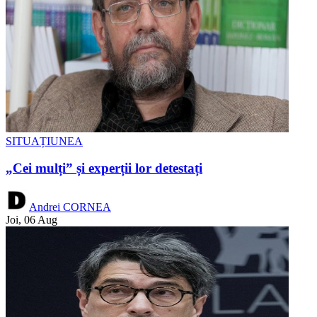
SITUAȚIUNEA
„Cei mulți” și experții lor detestați
Andrei CORNEA
Joi, 06 Aug