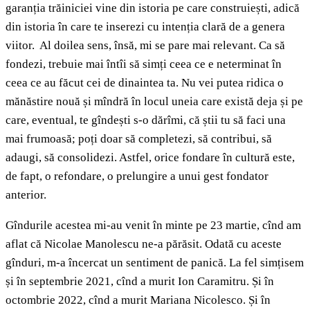
garanția trăiniciei vine din istoria pe care construiești, adică
din istoria în care te inserezi cu intenția clară de a genera
viitor. Al doilea sens, însă, mi se pare mai relevant. Ca să
fondezi, trebuie mai întîi să simți ceea ce e neterminat în
ceea ce au făcut cei de dinaintea ta. Nu vei putea ridica o
mănăstire nouă și mîndră în locul uneia care există deja și pe
care, eventual, te gîndești s-o dărîmi, că știi tu să faci una
mai frumoasă; poți doar să completezi, să contribui, să
adaugi, să consolidezi. Astfel, orice fondare în cultură este,
de fapt, o refondare, o prelungire a unui gest fondator
anterior.
Gîndurile acestea mi-au venit în minte pe 23 martie, cînd am
aflat că Nicolae Manolescu ne-a părăsit. Odată cu aceste
gînduri, m-a încercat un sentiment de panică. La fel simțisem
și în septembrie 2021, cînd a murit Ion Caramitru. Și în
octombrie 2022, cînd a murit Mariana Nicolesco. Și în