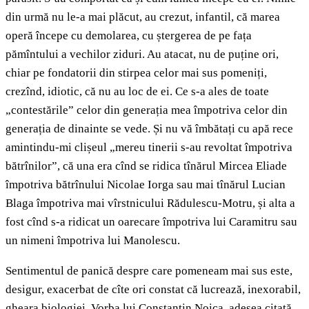
din urmă nu le-a mai plăcut, au crezut, infantil, că marea
operă începe cu demolarea, cu ștergerea de pe fața
pămîntului a vechilor ziduri. Au atacat, nu de puține ori,
chiar pe fondatorii din stirpea celor mai sus pomeniți,
crezînd, idiotic, că nu au loc de ei. Ce s-a ales de toate
„contestările” celor din generația mea împotriva celor din
generația de dinainte se vede. Și nu vă îmbătați cu apă rece
amintindu-mi clișeul „mereu tinerii s-au revoltat împotriva
bătrînilor”, că una era cînd se ridica tînărul Mircea Eliade
împotriva bătrînului Nicolae Iorga sau mai tînărul Lucian
Blaga împotriva mai vîrstnicului Rădulescu-Motru, și alta a
fost cînd s-a ridicat un oarecare împotriva lui Caramitru sau
un nimeni împotriva lui Manolescu.
Sentimentul de panică despre care pomeneam mai sus este,
desigur, exacerbat de cîte ori constat că lucrează, inexorabil,
gheara biologiei. Vorba lui Constantin Noica, adesea citată