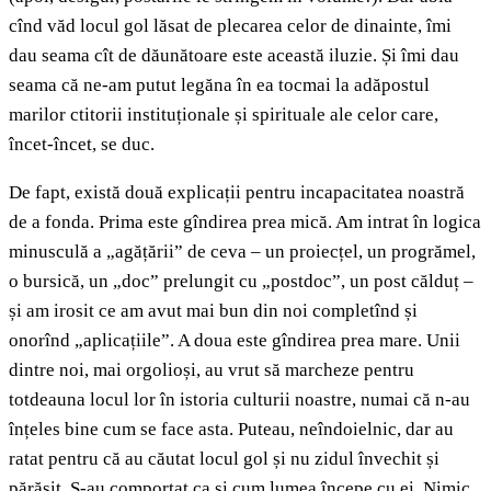
cînd văd locul gol lăsat de plecarea celor de dinainte, îmi
dau seama cît de dăunătoare este această iluzie. Și îmi dau
seama că ne-am putut legăna în ea tocmai la adăpostul
marilor ctitorii instituționale și spirituale ale celor care,
încet-încet, se duc.
De fapt, există două explicații pentru incapacitatea noastră
de a fonda. Prima este gîndirea prea mică. Am intrat în logica
minusculă a „agățării” de ceva – un proiecțel, un progrămel,
o bursică, un „doc” prelungit cu „postdoc”, un post călduț –
și am irosit ce am avut mai bun din noi completînd și
onorînd „aplicațiile”. A doua este gîndirea prea mare. Unii
dintre noi, mai orgolioși, au vrut să marcheze pentru
totdeauna locul lor în istoria culturii noastre, numai că n-au
înțeles bine cum se face asta. Puteau, neîndoielnic, dar au
ratat pentru că au căutat locul gol și nu zidul învechit și
părăsit. S-au comportat ca și cum lumea începe cu ei. Nimic