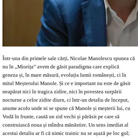
Într-una din primele sale cărți, Nicolae Manolescu spunea că
nu în „Miorița” avem de găsit paradigma care explică
geneza și, în mare măsură, evoluția lumii românești, ci în
mitul Meșterului Manole. Și ce e important nu este de găsit
neapărat nici în tragica zidire, nici în povestea surpării
nocturne a celor zidite diurn, ci într-un detaliu de început,
anume acolo unde ni se spune că Manole și meșterii lui, cu
Vodă în frunte, caută un zid vechi și părăsit pe care să
construiască noua și mîndra mănăstire. Un sens imediat al
acestui detaliu ar fi că nimic trainic nu se așază pe loc gol;