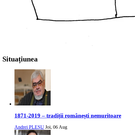
Situațiunea
1871-2019 – tradiții românești nemuritoare
Andrei PLEȘU
Joi, 06 Aug