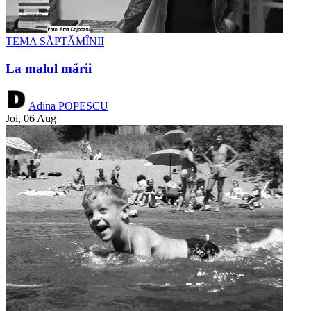
TEMA SĂPTĂMÎNII
La malul mării
Adina POPESCU
Joi, 06 Aug