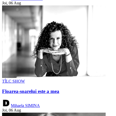
Joi, 06 Aug
TÎLC SHOW
Floarea-soarelui este a mea
Mihaela SIMINA
Joi, 06 Aug