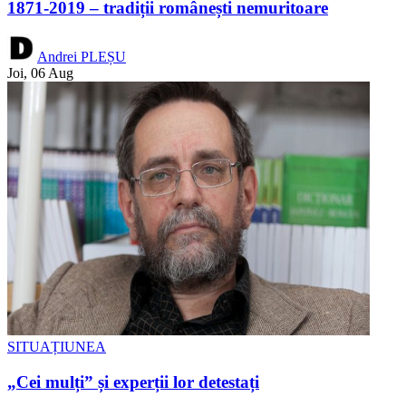
1871-2019 – tradiții românești nemuritoare
Andrei PLEȘU
Joi, 06 Aug
SITUAȚIUNEA
„Cei mulți” și experții lor detestați