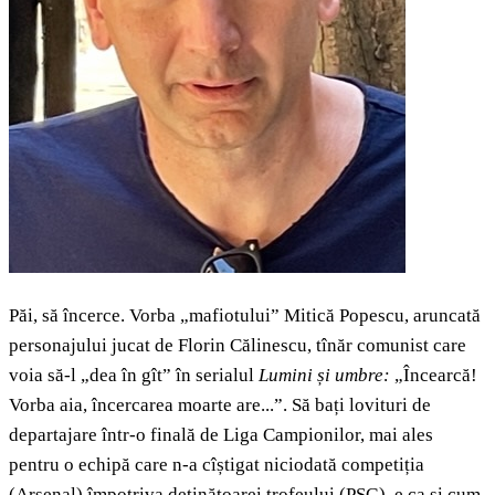
Păi, să încerce. Vorba „mafiotului” Mitică Popescu, aruncată
personajului jucat de Florin Călinescu, tînăr comunist care
voia să-l „dea în gît” în serialul
Lumini și umbre:
„Încearcă!
Vorba aia, încercarea moarte are...”. Să bați lovituri de
departajare într-o finală de Liga Campionilor, mai ales
pentru o echipă care n-a cîștigat niciodată competiția
(Arsenal) împotriva deținătoarei trofeului (PSG), e ca și cum