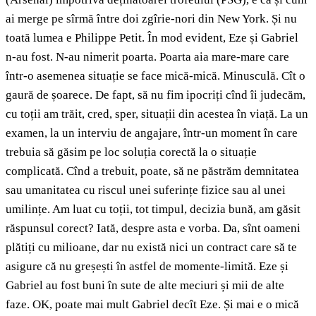
ai merge pe sîrmă între doi zgîrie-nori din New York. Și nu
toată lumea e Philippe Petit. În mod evident, Eze și Gabriel
n-au fost. N-au nimerit poarta. Poarta aia mare-mare care
într-o asemenea situație se face mică-mică. Minusculă. Cît o
gaură de șoarece. De fapt, să nu fim ipocriți cînd îi judecăm,
cu toții am trăit, cred, sper, situații din acestea în viață. La un
examen, la un interviu de angajare, într-un moment în care
trebuia să găsim pe loc soluția corectă la o situație
complicată. Cînd a trebuit, poate, să ne păstrăm demnitatea
sau umanitatea cu riscul unei suferințe fizice sau al unei
umilințe. Am luat cu toții, tot timpul, decizia bună, am găsit
răspunsul corect? Iată, despre asta e vorba. Da, sînt oameni
plătiți cu milioane, dar nu există nici un contract care să te
asigure că nu greșești în astfel de momente-limită. Eze și
Gabriel au fost buni în sute de alte meciuri și mii de alte
faze. OK, poate mai mult Gabriel decît Eze. Și mai e o mică