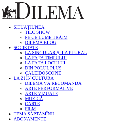
SITUAȚIUNEA
TÎLC SHOW
PE CE LUME TRĂIM
DILEMA BLOG
SOCIETATE
LA SINGULAR ȘI LA PLURAL
LA FAȚA TIMPULUI
LA FAȚA LOCULUI
DIN POLUL PLUS
CALEIDOSCOPIE
LA ZI ÎN CULTURĂ
DILEMA VĂ RECOMANDĂ
ARTE PERFORMATIVE
ARTE VIZUALE
MUZICĂ
CARTE
FILM
TEMA SĂPTĂMÎNII
ABONAMENTE