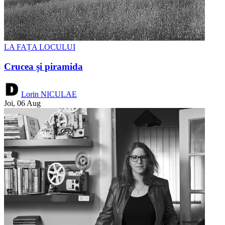
LA FAȚA LOCULUI
Crucea și piramida
Lorin NICULAE
Joi, 06 Aug