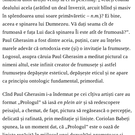
dealului acela (arătînd un deal înverzit, arcuit blînd și masiv
în splendoarea unui soare primăvăretic –
n.m.
)? Ei bine,
aceea e spinarea lui Dumnezeu. Vă dați seama cît de
frumoasă e fața Lui dacă spinarea Îi este atît de frumoasă?”.
Paul Gherasim a fost dintre aceia, puțini, care au înțeles
marele adevăr că ortodoxia este (și) o invitație la frumusețe.
Logosul, asupra căruia Paul Gherasim a meditat pictural ca
nimeni altul, este infinit creator de frumusețe și astfel
frumusețea depășește esteticul, depășește eticul și ne apare
ca principiu ontologic fundamental, primordial.
Cînd Paul Gherasim i-a îndemnat pe cei cîțiva artiști care au
format „Prologul” să iasă
en plein air
și să redescopere
peisajul, a chemat, de fapt, pictura să regăsească o percepție,
delicată și rafinată, prin meditație și liniște. Coriolan Babeți
spunea, la un moment dat, că „Prologul” este o oază de
liniște regăsită în mijlocul unei dezvoltări zgomotoase și