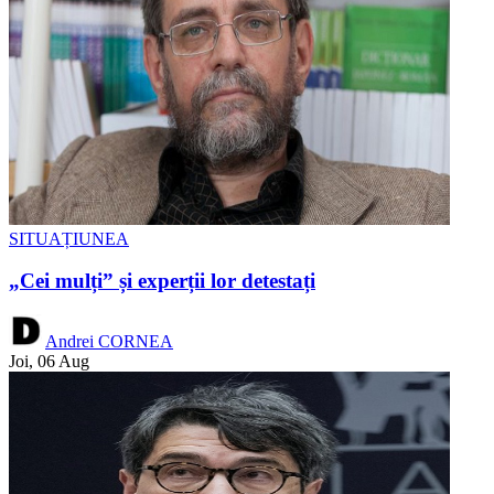
SITUAȚIUNEA
„Cei mulți” și experții lor detestați
Andrei CORNEA
Joi, 06 Aug