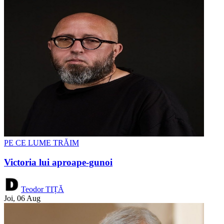
PE CE LUME TRĂIM
Victoria lui aproape-gunoi
Teodor TIȚĂ
Joi, 06 Aug