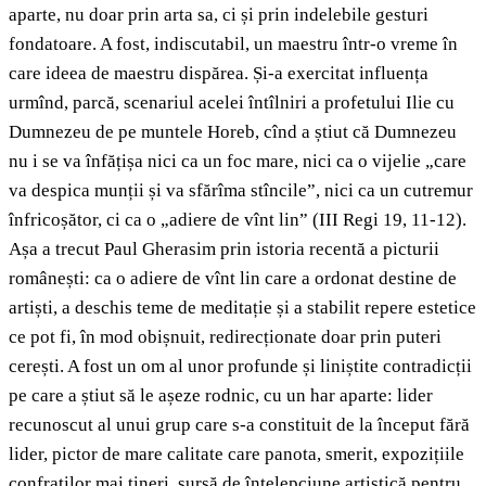
aparte, nu doar prin arta sa, ci și prin indelebile gesturi
fondatoare. A fost, indiscutabil, un maestru într-o vreme în
care ideea de maestru dispărea. Și-a exercitat influența
urmînd, parcă, scenariul acelei întîlniri a profetului Ilie cu
Dumnezeu de pe muntele Horeb, cînd a știut că Dumnezeu
nu i se va înfățișa nici ca un foc mare, nici ca o vijelie „care
va despica munții și va sfărîma stîncile”, nici ca un cutremur
înfricoșător, ci ca o „adiere de vînt lin” (III Regi 19, 11-12).
Așa a trecut Paul Gherasim prin istoria recentă a picturii
românești: ca o adiere de vînt lin care a ordonat destine de
artiști, a deschis teme de meditație și a stabilit repere estetice
ce pot fi, în mod obișnuit, redirecționate doar prin puteri
cerești. A fost un om al unor profunde și liniștite contradicții
pe care a știut să le așeze rodnic, cu un har aparte: lider
recunoscut al unui grup care s-a constituit de la început fără
lider, pictor de mare calitate care panota, smerit, expozițiile
confraților mai tineri, sursă de înțelepciune artistică pentru