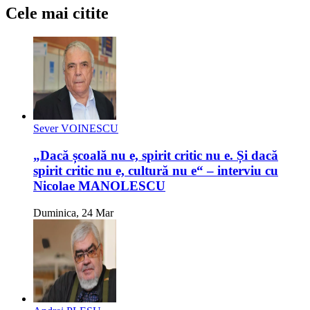
Cele mai citite
Sever VOINESCU
„Dacă școală nu e, spirit critic nu e. Și dacă
spirit critic nu e, cultură nu e“ – interviu cu
Nicolae MANOLESCU
Duminica, 24 Mar