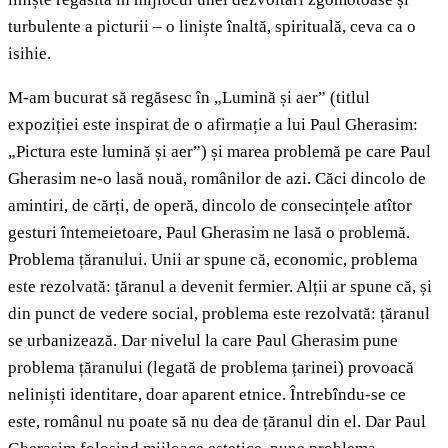
turbulente a picturii – o liniște înaltă, spirituală, ceva ca o
isihie.
M-am bucurat să regăsesc în „Lumină și aer” (titlul
expoziției este inspirat de o afirmație a lui Paul Gherasim:
„Pictura este lumină și aer”) și marea problemă pe care Paul
Gherasim ne-o lasă nouă, românilor de azi. Căci dincolo de
amintiri, de cărți, de operă, dincolo de consecințele atîtor
gesturi întemeietoare, Paul Gherasim ne lasă o problemă.
Problema țăranului. Unii ar spune că, economic, problema
este rezolvată: țăranul a devenit fermier. Alții ar spune că, și
din punct de vedere social, problema este rezolvată: țăranul
se urbanizează. Dar nivelul la care Paul Gherasim pune
problema țăranului (legată de problema țarinei) provoacă
neliniști identitare, doar aparent etnice. Întrebîndu-se ce
este, românul nu poate să nu dea de țăranul din el. Dar Paul