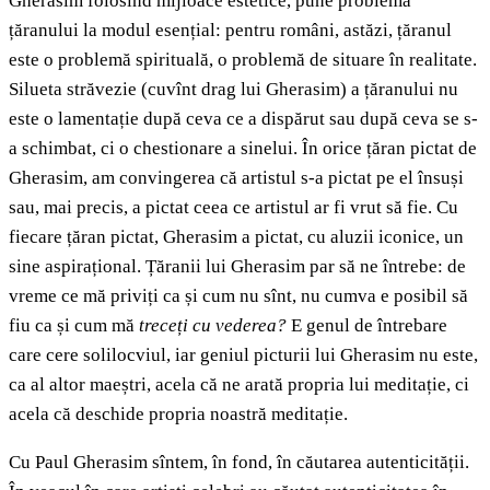
Gherasim folosind mijloace estetice, pune problema
țăranului la modul esențial: pentru români, astăzi, țăranul
este o problemă spirituală, o problemă de situare în realitate.
Silueta străvezie (cuvînt drag lui Gherasim) a țăranului nu
este o lamentație după ceva ce a dispărut sau după ceva se s-
a schimbat, ci o chestionare a sinelui. În orice țăran pictat de
Gherasim, am convingerea că artistul s-a pictat pe el însuși
sau, mai precis, a pictat ceea ce artistul ar fi vrut să fie. Cu
fiecare țăran pictat, Gherasim a pictat, cu aluzii iconice, un
sine aspirațional. Țăranii lui Gherasim par să ne întrebe: de
vreme ce mă priviți ca și cum nu sînt, nu cumva e posibil să
fiu ca și cum mă
treceți cu vederea?
E genul de întrebare
care cere solilocviul, iar geniul picturii lui Gherasim nu este,
ca al altor maeștri, acela că ne arată propria lui meditație, ci
acela că deschide propria noastră meditație.
Cu Paul Gherasim sîntem, în fond, în căutarea autenticității.