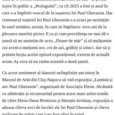
ieșire în public a „Prologului”, cu cît 2025 a fost și anul în
care s-a împlinit veacul de la nașterea lui Paul Gherasim. Dar
centenarul nașterii lui Paul Gherasim s-a scurs pe nesimțite
în anul următor, acesta, în care se împlinesc zece ani de la
plecarea marelui pictor. E ca și cum providența ne mai dă o
șansă să ne amintim de acea „Floare de măr” și să mulțumim
cui avem a mulțumi noi, cei de azi, grăbiți și uituci, dar să și
primim lecția acelui episod expozițional, extrem de actuală
acum. Aș vrea să nu ratăm această a două șansă.
Cu acest sentiment al datoriei neîmplinite am intrat în
Muzeul de Artă din Cluj-Napoca să văd expoziția „Lumină și
aer. Paul Gherasim”, organizată de Asociația Eleon. Alcătuită
cu admirație și recunoștință pentru acest mare artist român
de către Elena-Dana Prioteasa și Horațiu Iovănaș, expoziția a
adunat cîteva zeci de lucrări ale lui Paul Gherasim și cîteva
realizate de artiști care i-au fost afini în spirit.