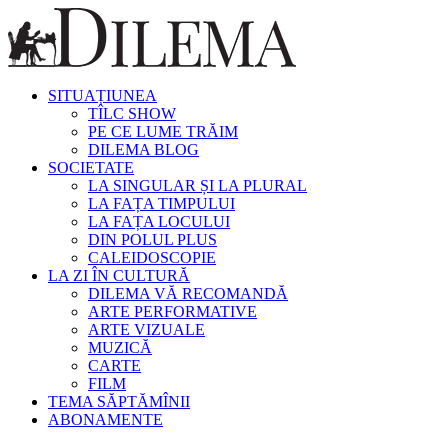
SITUAȚIUNEA
TÎLC SHOW
PE CE LUME TRĂIM
DILEMA BLOG
SOCIETATE
LA SINGULAR ȘI LA PLURAL
LA FAȚA TIMPULUI
LA FAȚA LOCULUI
DIN POLUL PLUS
CALEIDOSCOPIE
LA ZI ÎN CULTURĂ
DILEMA VĂ RECOMANDĂ
ARTE PERFORMATIVE
ARTE VIZUALE
MUZICĂ
CARTE
FILM
TEMA SĂPTĂMÎNII
ABONAMENTE