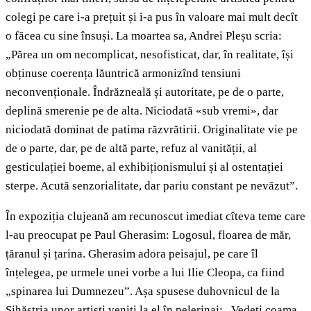
colegi pe care i-a prețuit și i-a pus în valoare mai mult decît
o făcea cu sine însuși. La moartea sa, Andrei Pleșu scria:
„Părea un om necomplicat, nesofisticat, dar, în realitate, își
obținuse coerența lăuntrică armonizînd tensiuni
neconvenționale. Îndrăzneală și autoritate, pe de o parte,
deplină smerenie pe de alta. Niciodată «sub vremi», dar
niciodată dominat de patima răzvrătirii. Originalitate vie pe
de o parte, dar, pe de altă parte, refuz al vanității, al
gesticulației boeme, al exhibiționismului și al ostentației
sterpe. Acută senzorialitate, dar pariu constant pe nevăzut”.
În expoziția clujeană am recunoscut imediat cîteva teme care
l-au preocupat pe Paul Gherasim: Logosul, floarea de măr,
țăranul și țarina. Gherasim adora peisajul, pe care îl
înțelegea, pe urmele unei vorbe a lui Ilie Cleopa, ca fiind
„spinarea lui Dumnezeu”. Așa spusese duhovnicul de la
Sihăstria unor artiști veniți la el în pelerinaj: „Vedeți coama