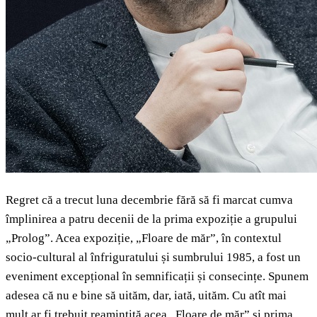
Regret că a trecut luna decembrie fără să fi marcat cumva
împlinirea a patru decenii de la prima expoziție a grupului
„Prolog”. Acea expoziție, „Floare de măr”, în contextul
socio-cultural al înfriguratului și sumbrului 1985, a fost un
eveniment excepțional în semnificații și consecințe. Spunem
adesea că nu e bine să uităm, dar, iată, uităm. Cu atît mai
mult ar fi trebuit reamintită acea „Floare de măr” și prima