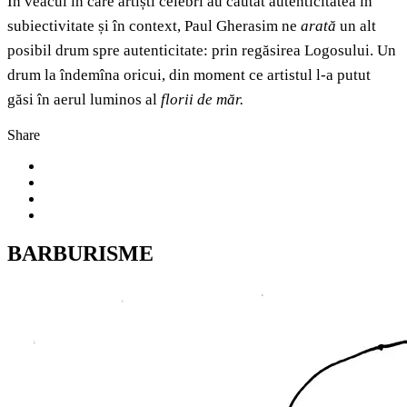
În veacul în care artiști celebri au căutat autenticitatea în
subiectivitate și în context, Paul Gherasim ne
arată
un alt
posibil drum spre autenticitate: prin regăsirea Logosului. Un
drum la îndemîna oricui, din moment ce artistul l-a putut
găsi în aerul luminos al
florii de măr.
Share
BARBURISME