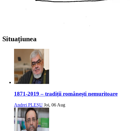
Situațiunea
1871-2019 – tradiții românești nemuritoare
Andrei PLEȘU
Joi, 06 Aug