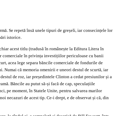
ormă. Se repetă însă unele tipuri de greșeli, iar consecințele lor
ări istorice.
chiar acest titlu (tradusă în românește la Editura Litera în
or comerciale în privința investițiilor periculoase cu banii
scurt, acea lege separa băncile comerciale de fondurile de
i. Numai că memoria omenirii e uneori destul de scurtă, iar
destul de roz, iar președintele Clinton a cedat presiunilor și a
seamă. Băncile au putut să-și facă de cap, speculațiile
nci, pe moment, în Statele Unite, pentru salvarea marilor
oi necazuri de acest tip. Ce-i drept, e de observat și că, din