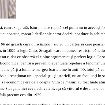
uși, cam exagerată. Istoria nu se repetă, cel puțin nu în aceeași f
cît cunoscută, măcar liderilor ale căror decizii pot duce la schimb
100 de greșeli care au schimbat istoria
,
în cartea sa care poartă 
a, în 1999, a legii Glass-Steagall, care impunea restricții băncil
t nu e, dar ce observă el e bine argumentat și perfect logic. Pe 
ze Economice, pentru a preveni o eventuală repetare a fenomenulu
bune părți a lumii le mergea foarte bine în anii ’90, totul părea 
 au reacționat unii specialiștii și istoricii, nu au fost luați în 
riză economică era deja coaptă. Știm ce măsuri au fost luate atu
ss-Steagall, nici ceva echivalent, așa că viitorul e deschis unor n
rofală precum cea din 1929.