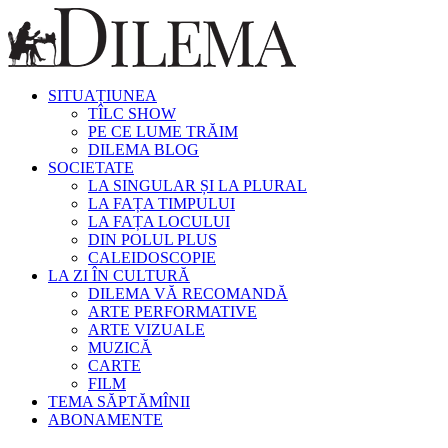
SITUAȚIUNEA
TÎLC SHOW
PE CE LUME TRĂIM
DILEMA BLOG
SOCIETATE
LA SINGULAR ȘI LA PLURAL
LA FAȚA TIMPULUI
LA FAȚA LOCULUI
DIN POLUL PLUS
CALEIDOSCOPIE
LA ZI ÎN CULTURĂ
DILEMA VĂ RECOMANDĂ
ARTE PERFORMATIVE
ARTE VIZUALE
MUZICĂ
CARTE
FILM
TEMA SĂPTĂMÎNII
ABONAMENTE