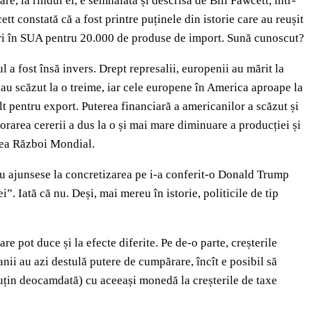
, la rîndul ei, e semnalată și descrisă de Bill Fawcett, într-
 constată că a fost printre puținele din istorie care au reușit
mari în SUA pentru 20.000 de produse de import. Sună cunoscut?
a fost însă invers. Drept represalii, europenii au mărit la
au scăzut la o treime, iar cele europene în America aproape la
t pentru export. Puterea financiară a americanilor a scăzut și
orarea cererii a dus la o și mai mare diminuare a producției și
ilea Război Mondial.
 nu ajunsese la concretizarea pe i-a conferit-o Donald Trump
i”. Iată că nu. Deși, mai mereu în istorie, politicile de tip
re pot duce și la efecte diferite. Pe de-o parte, creșterile
nii au azi destulă putere de cumpărare, încît e posibil să
puțin deocamdată) cu aceeași monedă la creșterile de taxe