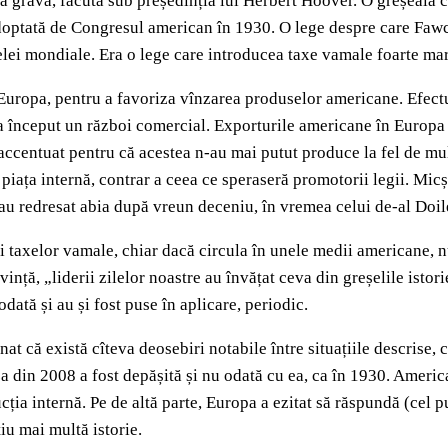
gravă, făcută sub președinția lui Herbert Hoover. O greșeală care
doptată de Congresul american în 1930. O lege despre care Fawcett
celei mondiale. Era o lege care introducea taxe vamale foarte 
uropa, pentru a favoriza vînzarea produselor americane. Efectul 
 a început un război comercial. Exporturile americane în Europa 
accentuat pentru că acestea n-au mai putut produce la fel de mul
piața internă, contrar a ceea ce speraseră promotorii legii. Micș
 s-au redresat abia după vreun deceniu, în vremea celui de-al Do
irii taxelor vamale, chiar dacă circula în unele medii americane,
vință, „liderii zilelor noastre au învățat ceva din greșelile istorie
odată și au și fost puse în aplicare, periodic.
 că există cîteva deosebiri notabile între situațiile descrise, ca
a din 2008 a fost depășită și nu odată cu ea, ca în 1930. America
ia internă. Pe de altă parte, Europa a ezitat să răspundă (cel 
iu mai multă istorie.