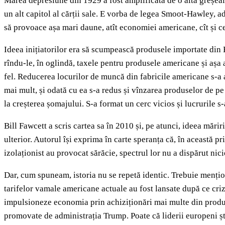
Marea depresiune din 1929 a fost amplificată de o altă greșeală 
un alt capitol al cărții sale. E vorba de legea Smoot-Hawley, a
să provoace așa mari daune, atît economiei americane, cît și 
Ideea inițiatorilor era să scumpească produsele importate din E
rîndu-le, în oglindă, taxele pentru produsele americane și așa
fel. Reducerea locurilor de muncă din fabricile americane s-a 
mai mult, și odată cu ea s-a redus și vînzarea produselor de pe 
la creșterea șomajului. S-a format un cerc vicios și lucrurile
Bill Fawcett a scris cartea sa în 2010 și, pe atunci, ideea măr
ulterior. Autorul își exprima în carte speranța că, în această pri
izolaționist au provocat sărăcie, spectrul lor nu a dispărut nici
Dar, cum spuneam, istoria nu se repetă identic. Trebuie menționat
tarifelor vamale americane actuale au fost lansate după ce criz
impulsioneze economia prin achiziționări mai multe din producț
promovate de administrația Trump. Poate că liderii europeni șt