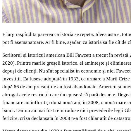
E larg răspîndită părerea că istoria se repetă. Ideea asta e, tot
pot fi asemănătoare. Ar fi bine, așadar, ca istoria să fie cît de 
Scriitorul și istoricul american Bill Fawcett a trecut în revistă
2020). Printre marile greșeli istorice, el amintește și eliminare
depuși de clienți. Nu sînt specialist în economie și nici Fawcet
investiții. Ea fusese adoptată în 1933, ca urmare a Marii Cri
după 66 de ani precauțiile au fost abandonate. Americii și unei 
abrogat acele restricții care începuseră să pară desuete. Degeaba
financiare au înflorit și după nouă ani, în 2008, o nouă mare c
bănci. Dar nu au mai fost reintroduse nici prevederile legii Gla
fericire, criza declanșată în 2008 n-a fost chiar atît de catast