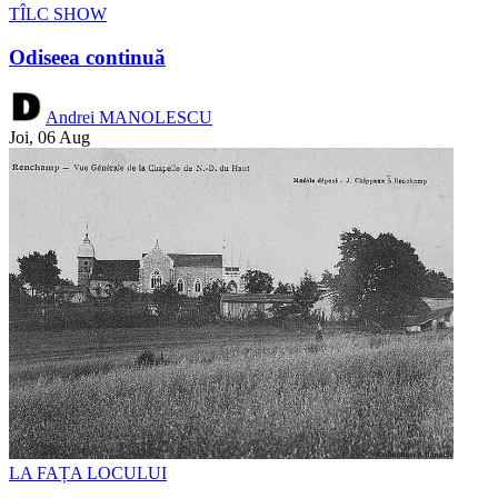
TÎLC SHOW
Odiseea continuă
Andrei MANOLESCU
Joi, 06 Aug
LA FAȚA LOCULUI