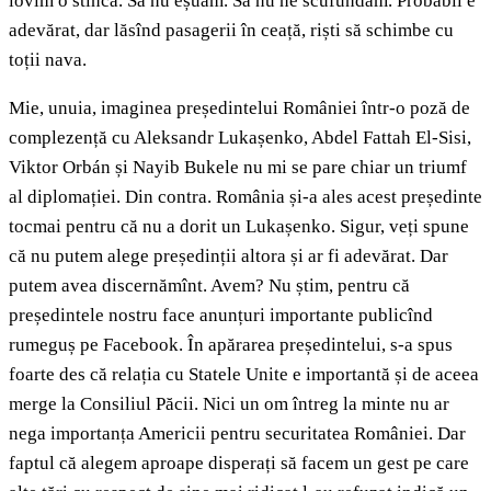
lovim o stîncă. Să nu eșuăm. Să nu ne scufundăm. Probabil e
adevărat, dar lăsînd pasagerii în ceață, riști să schimbe cu
toții nava.
Mie, unuia, imaginea președintelui României într-o poză de
complezență cu Aleksandr Lukașenko, Abdel Fattah El-Sisi,
Viktor Orbán și Nayib Bukele nu mi se pare chiar un triumf
al diplomației. Din contra. România și-a ales acest președinte
tocmai pentru că nu a dorit un Lukașenko. Sigur, veți spune
că nu putem alege președinții altora și ar fi adevărat. Dar
putem avea discernămînt. Avem? Nu știm, pentru că
președintele nostru face anunțuri importante publicînd
rumeguș pe Facebook. În apărarea președintelui, s-a spus
foarte des că relația cu Statele Unite e importantă și de aceea
merge la Consiliul Păcii. Nici un om întreg la minte nu ar
nega importanța Americii pentru securitatea României. Dar
faptul că alegem aproape disperați să facem un gest pe care