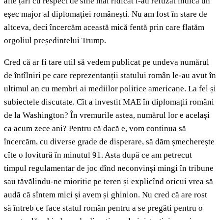
alte țări cu respect de sine mai ridicat l-au refuzat indică un
eșec major al diplomației românești. Nu am fost în stare de
altceva, deci încercăm această mică fentă prin care flatăm
orgoliul președintelui Trump.
Cred că ar fi tare util să vedem publicat pe undeva numărul
de întîlniri pe care reprezentanții statului român le-au avut în
ultimul an cu membri ai mediilor politice americane. La fel și
subiectele discutate. Cît a investit MAE în diplomații români
de la Washington? În vremurile astea, numărul lor e același
ca acum zece ani? Pentru că dacă e, vom continua să
încercăm, cu diverse grade de disperare, să dăm șmecherește
cîte o lovitură în minutul 91. Asta după ce am petrecut
timpul regulamentar de joc dînd neconvinși mingi în tribune
sau tăvălindu-ne mioritic pe teren și explicînd oricui vrea să
audă că sîntem mici și avem și ghinion. Nu cred că are rost
să întreb ce face statul român pentru a se pregăti pentru o