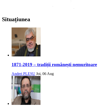
Situațiunea
1871-2019 – tradiții românești nemuritoare
Andrei PLEȘU
Joi, 06 Aug