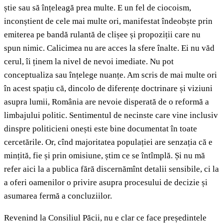
știe sau să înțeleagă prea multe. E un fel de ciocoism,
inconștient de cele mai multe ori, manifestat îndeobște prin
emiterea pe bandă rulantă de clișee și propoziții care nu
spun nimic. Calicimea nu are acces la sfere înalte. Ei nu văd
cerul, îi ținem la nivel de nevoi imediate. Nu pot
conceptualiza sau înțelege nuanțe. Am scris de mai multe ori
în acest spațiu că, dincolo de diferențe doctrinare și viziuni
asupra lumii, România are nevoie disperată de o reformă a
limbajului politic. Sentimentul de necinste care vine inclusiv
dinspre politicieni onești este bine documentat în toate
cercetările. Or, cînd majoritatea populației are senzația că e
mințită, fie și prin omisiune, știm ce se întîmplă. Și nu mă
refer aici la a publica fără discernămînt detalii sensibile, ci la
a oferi oamenilor o privire asupra procesului de decizie și
asumarea fermă a concluziilor.
Revenind la Consiliul Păcii, nu e clar ce face președintele