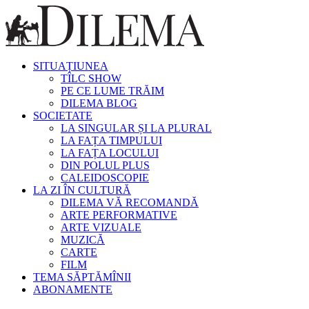
SITUAȚIUNEA
TÎLC SHOW
PE CE LUME TRĂIM
DILEMA BLOG
SOCIETATE
LA SINGULAR ȘI LA PLURAL
LA FAȚA TIMPULUI
LA FAȚA LOCULUI
DIN POLUL PLUS
CALEIDOSCOPIE
LA ZI ÎN CULTURĂ
DILEMA VĂ RECOMANDĂ
ARTE PERFORMATIVE
ARTE VIZUALE
MUZICĂ
CARTE
FILM
TEMA SĂPTĂMÎNII
ABONAMENTE