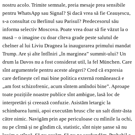
nostru acolo. Trimite semnale, preia mesaje prea sensibile
pentru WhatsApp sau Signal? Și dacă vrea să fie Ceaușescu,
s-a consultat cu Berlinul sau Parisul? Predecesorul său
informa selectiv Moscova. Poate vrea doar să fie văzut la o
masă – o imagine cu doar cîteva grade peste salutul de
chelner al lui Liviu Dragnea la inaugurarea primului mandat
Trump. Are și alte întîlniri „în marginea” summit-ului? Un
drum la Davos nu a fost considerat util, la fel München. Care
sînt argumentele pentru aceste alegeri? Cred că expresia
care definește cel mai bine politica externă românească e
„am fost schizofrenic, acum sîntem amîndoi bine”. Aproape
toate pozițiile noastre publice sînt ambigue, lasă loc de
interpretări și creează confuzie. Asistăm letargic la
schimbarea lumii, apoi executăm brusc cîte un salt dintr-ăsta
către nimic. Navigăm prin ape periculoase cu mîinile la ochi,
nu pe cîrmă și ne gîndim că, statistic, sînt niște șanse să nu