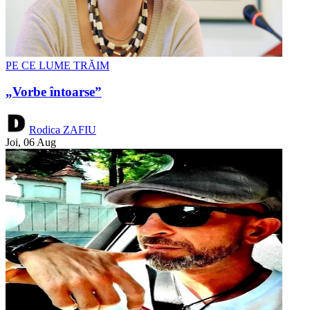
PE CE LUME TRĂIM
„Vorbe întoarse”
Rodica ZAFIU
Joi, 06 Aug