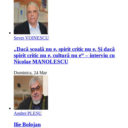
Sever VOINESCU
„Dacă școală nu e, spirit critic nu e. Și dacă
spirit critic nu e, cultură nu e“ – interviu cu
Nicolae MANOLESCU
Duminica, 24 Mar
Andrei PLEȘU
Ilie Bolojan