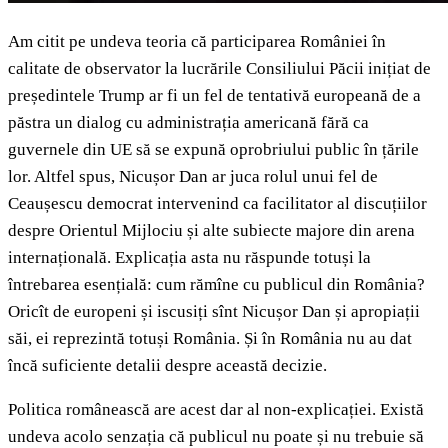
Am citit pe undeva teoria că participarea României în
calitate de observator la lucrările Consiliului Păcii inițiat de
președintele Trump ar fi un fel de tentativă europeană de a
păstra un dialog cu administrația americană fără ca
guvernele din UE să se expună oprobriului public în țările
lor. Altfel spus, Nicușor Dan ar juca rolul unui fel de
Ceaușescu democrat intervenind ca facilitator al discuțiilor
despre Orientul Mijlociu și alte subiecte majore din arena
internațională. Explicația asta nu răspunde totuși la
întrebarea esențială: cum rămîne cu publicul din România?
Oricît de europeni și iscusiți sînt Nicușor Dan și apropiații
săi, ei reprezintă totuși România. Și în România nu au dat
încă suficiente detalii despre această decizie.
Politica românească are acest dar al non-explicației. Există
undeva acolo senzația că publicul nu poate și nu trebuie să