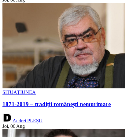
SITUAȚIUNEA
1871-2019 – tradiții românești nemuritoare
Andrei PLEȘU
Joi, 06 Aug