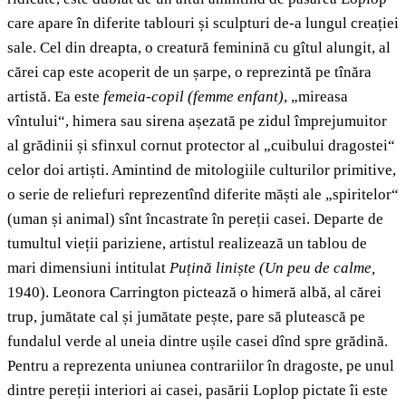
care apare în diferite tablouri și sculpturi de-a lungul creației
sale. Cel din dreapta, o creatură feminină cu gîtul alungit, al
cărei cap este acoperit de un șarpe, o reprezintă pe tînăra
artistă. Ea este
femeia-copil
(femme enfant)
, „mireasa
vîntului“, himera sau sirena așezată pe zidul împrejumuitor
al grădinii și sfinxul cornut protector al „cuibului dragostei“
celor doi artiști. Amintind de mitologiile culturilor primitive,
o serie de reliefuri reprezentînd diferite măști ale „spiritelor“
(uman și animal) sînt încastrate în pereții casei. Departe de
tumultul vieții pariziene, artistul realizează un tablou de
mari dimensiuni intitulat
Puțină liniște (Un peu de calme,
1940). Leonora Carrington pictează o himeră albă, al cărei
trup, jumătate cal și jumătate pește, pare să plutească pe
fundalul verde al uneia dintre ușile casei dînd spre grădină.
Pentru a reprezenta uniunea contrariilor în dragoste, pe unul
dintre pereții interiori ai casei, pasării Loplop pictate îi este