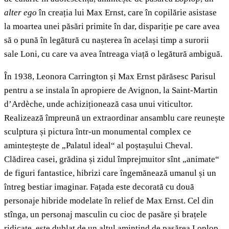
alter ego
în creația lui Max Ernst, care în copilărie asistase
la moartea unei păsări primite în dar, dispariție pe care avea
să o pună în legătură cu nașterea în același timp a surorii
sale Loni, cu care va avea întreaga viață o legătură ambiguă.
În 1938, Leonora Carrington și Max Ernst părăsesc Parisul
pentru a se instala în apropiere de Avignon, la Saint-Martin
d’Ardèche, unde achiziționează casa unui viticultor.
Realizează împreună un extraordinar ansamblu care reunește
sculptura și pictura într-un monumental complex ce
aminteștește de „Palatul ideal“ al poștașului Cheval.
Clădirea casei, grădina și zidul împrejmuitor sînt „animate“
de figuri fantastice, hibrizi care îngemănează umanul și un
întreg bestiar imaginar. Fațada este decorată cu două
personaje hibride modelate în relief de Max Ernst. Cel din
stînga, un personaj masculin cu cioc de pasăre și brațele
ridicate, este dublat de un altul amintind de pasărea Loplop