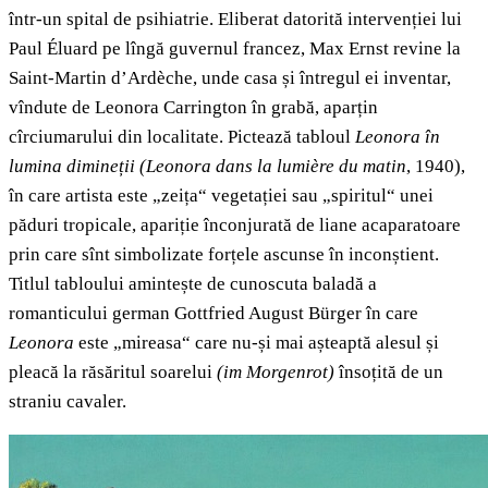
într-un spital de psihiatrie. Eliberat datorită intervenției lui
Paul Éluard pe lîngă guvernul francez, Max Ernst revine la
Saint-Martin d’Ardèche, unde casa și întregul ei inventar,
vîndute de Leonora Carrington în grabă, aparțin
cîrciumarului din localitate. Pictează tabloul
Leonora în
lumina dimineții
(Leonora dans la lumière du matin
, 1940),
în care artista este „zeița“ vegetației sau „spiritul“ unei
păduri tropicale, apariție înconjurată de liane acaparatoare
prin care sînt simbolizate forțele ascunse în inconștient.
Titlul tabloului amintește de cunoscuta baladă a
romanticului german Gottfried August Bürger în care
Leonora
este „mireasa“ care nu-și mai așteaptă alesul și
pleacă la răsăritul soarelui
(im Morgenrot)
însoțită de un
straniu cavaler.