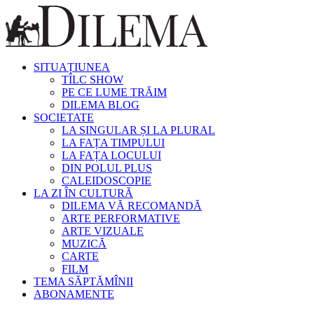
SITUAȚIUNEA
TÎLC SHOW
PE CE LUME TRĂIM
DILEMA BLOG
SOCIETATE
LA SINGULAR ȘI LA PLURAL
LA FAȚA TIMPULUI
LA FAȚA LOCULUI
DIN POLUL PLUS
CALEIDOSCOPIE
LA ZI ÎN CULTURĂ
DILEMA VĂ RECOMANDĂ
ARTE PERFORMATIVE
ARTE VIZUALE
MUZICĂ
CARTE
FILM
TEMA SĂPTĂMÎNII
ABONAMENTE