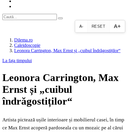
A+
A-
RESET
Dilema.ro
Caleidoscopie
Leonora Carrington, Max Ernst și „cuibul îndrăgostiților“
La fața timpului
Leonora Carrington, Max
Ernst și „cuibul
îndrăgostiților“
Artista pictează ușile interioare și mobilierul casei, în timp
ce Max Ernst acoperă pardoseala cu un mozaic pe al cărui