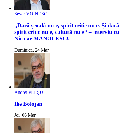
Sever VOINESCU
„Dacă școală nu e, spirit critic nu e. Și dacă
spirit critic nu e, cultură nu e“ – interviu cu
Nicolae MANOLESCU
Duminica, 24 Mar
Andrei PLEȘU
Ilie Bolojan
Joi, 06 Mar