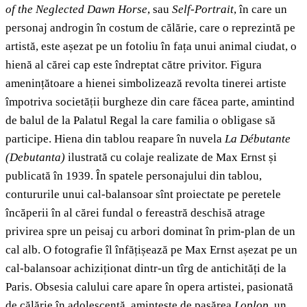
of the Neglected Dawn Horse
, sau
Self-Portrait
,
în care un
personaj androgin în costum de călărie, care o reprezintă pe
artistă, este așezat pe un fotoliu în fața unui animal ciudat, o
hienă al cărei cap este îndreptat către privitor. Figura
amenințătoare a hienei simbolizează revolta tinerei artiste
împotriva societății burgheze din care făcea parte, amintind
de balul de la Palatul Regal la care familia o obligase să
participe. Hiena din tablou reapare în nuvela
La
Débutante
(Debutanta)
ilustrată cu colaje realizate de Max Ernst și
publicată în 1939. În spatele personajului din tablou,
contururile unui cal-balansoar sînt proiectate pe peretele
încăperii în al cărei fundal o fereastră deschisă atrage
privirea spre un peisaj cu arbori dominat în prim-plan de un
cal alb. O fotografie îl înfățișează pe Max Ernst așezat pe un
cal-balansoar achiziționat dintr-un tîrg de antichități de la
Paris. Obsesia calului care apare în opera artistei, pasionată
de călărie în adolescență, amintește de pasărea
Loplop
, un