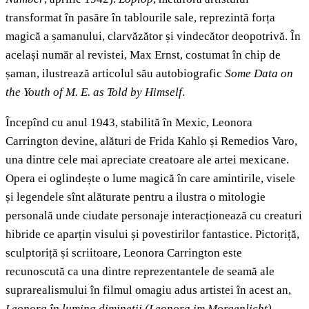
transformat în pasăre în tablourile sale, reprezintă forța
magică a șamanului, clarvăzător și vindecător deopotrivă. În
același număr al revistei, Max Ernst, costumat în chip de
șaman, ilustrează articolul său autobiografic
Some Data on
the Youth of M. E. as Told by Himself
.
Începînd cu anul 1943, stabilită în Mexic, Leonora
Carrington devine, alături de Frida Kahlo și Remedios Varo,
una dintre cele mai apreciate creatoare ale artei mexicane.
Opera ei oglindește o lume magică în care amintirile, visele
și legendele sînt alăturate pentru a ilustra o mitologie
personală unde ciudate personaje interacționează cu creaturi
hibride ce aparțin visului și povestirilor fantastice. Pictoriță,
sculptoriță și scriitoare, Leonora Carrington este
recunoscută ca una dintre reprezentantele de seamă ale
suprarealismului în filmul omagiu adus artistei în acest an,
Leonora în lumina dimineții
(Leonora im Morgenlicht)
,