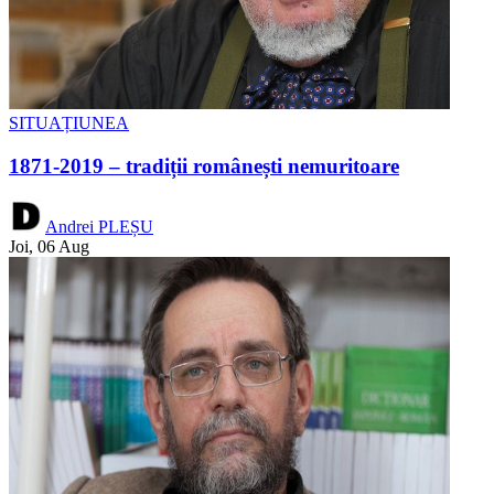
SITUAȚIUNEA
1871-2019 – tradiții românești nemuritoare
Andrei PLEȘU
Joi, 06 Aug