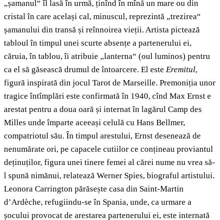
„șamanul“ îl lasă în urmă, ținînd în mînă un mare ou din
cristal în care același cal, minuscul, reprezintă „trezirea“
șamanului din transă și reînnoirea vieții. Artista pictează
tabloul în timpul unei scurte absențe a partenerului ei,
căruia, în tablou, îi atribuie „lanterna“ (oul luminos) pentru
ca el să găsească drumul de întoarcere. El este
Eremitul
,
figură inspirată din jocul Tarot de Marseille. Premoniția unor
tragice întîmplări este confirmată în 1940, cînd Max Ernst e
arestat pentru a doua oară și internat în lagărul Camp des
Milles unde împarte aceeași celulă cu Hans Bellmer,
compatriotul său. În timpul arestului, Ernst desenează de
nenumărate ori, pe capacele cutiilor ce conțineau proviantul
deținuților, figura unei tinere femei al cărei nume nu vrea să-
l spună nimănui, relatează Werner Spies, biograful artistului.
Leonora Carrington părăsește casa din Saint-Martin
d’Ardèche, refugiindu-se în Spania, unde, ca urmare a
șocului provocat de arestarea partenerului ei, este internată