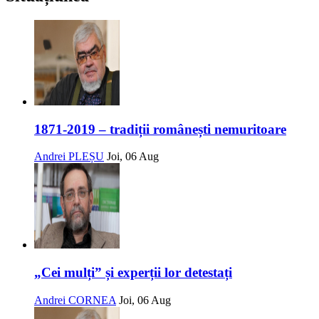
1871-2019 – tradiții românești nemuritoare
Andrei PLEȘU
Joi, 06 Aug
„Cei mulți” și experții lor detestați
Andrei CORNEA
Joi, 06 Aug