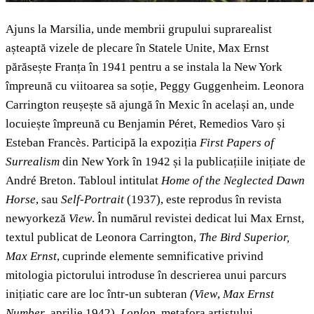
Ajuns la Marsilia, unde membrii grupului suprarealist
așteaptă vizele de plecare în Statele Unite, Max Ernst
părăsește Franța în 1941 pentru a se instala la New York
împreună cu viitoarea sa soție, Peggy Guggenheim. Leonora
Carrington reușește să ajungă în Mexic în același an, unde
locuiește împreună cu Benjamin Péret, Remedios Varo și
Esteban Francès. Participă la expoziția
First Papers of
Surrealism
din New York în 1942 și la publicațiile inițiate de
André Breton. Tabloul intitulat
Home of the Neglected Dawn
Horse
, sau
Self-Portrait
(1937), este reprodus în revista
newyorkeză
View
. În numărul revistei
dedicat lui Max Ernst,
textul publicat de Leonora Carrington,
The Bird Superior,
Max Ernst
,
cuprinde elemente semnificative privind
mitologia pictorului
introduse în descrierea unui parcurs
inițiatic care are loc într-un subteran
(View
,
Max Ernst
Number
, aprilie 1942).
Loplop
, metafora artistului