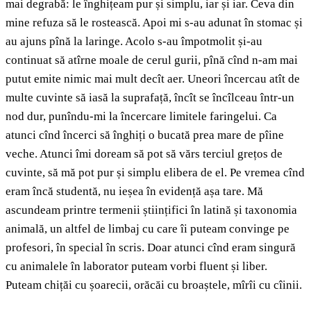
mai degrabă: le înghițeam pur și simplu, iar și iar. Ceva din
mine refuza să le rostească. Apoi mi s-au adunat în stomac și
au ajuns pînă la laringe. Acolo s-au împotmolit și-au
continuat să atîrne moale de cerul gurii, pînă cînd n-am mai
putut emite nimic mai mult decît aer. Uneori încercau atît de
multe cuvinte să iasă la suprafață, încît se încîlceau într-un
nod dur, punîndu-mi la încercare limitele faringelui. Ca
atunci cînd încerci să înghiți o bucată prea mare de pîine
veche. Atunci îmi doream să pot să vărs terciul grețos de
cuvinte, să mă pot pur și simplu elibera de el. Pe vremea cînd
eram încă studentă, nu ieșea în evidență așa tare. Mă
ascundeam printre termenii științifici în latină și taxonomia
animală, un altfel de limbaj cu care îi puteam convinge pe
profesori, în special în scris. Doar atunci cînd eram singură
cu animalele în laborator puteam vorbi fluent și liber.
Puteam chițăi cu șoarecii, orăcăi cu broaștele, mîrîi cu cîinii.