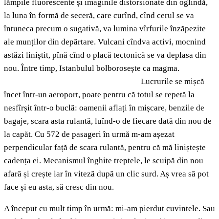
lămpile fluorescente și imaginile distorsionate din oglindă,
la luna în formă de seceră, care curînd, cînd cerul se va
întuneca precum o sugativă, va lumina vîrfurile înzăpezite
ale munților din depărtare. Vulcani cîndva activi, mocnind
astăzi liniștit, pînă cînd o placă tectonică se va deplasa din
nou. Între timp, Istanbulul bolborosește ca magma.
Lucrurile se mișcă
încet într-un aeroport, poate pentru că totul se repetă la
nesfîrșit într-o buclă: oamenii aflați în mișcare, benzile de
bagaje, scara asta rulantă, luînd-o de fiecare dată din nou de
la capăt. Cu 572 de pasageri în urmă m-am așezat
perpendicular față de scara rulantă, pentru că mă liniștește
cadența ei. Mecanismul înghite treptele, le scuipă din nou
afară și crește iar în viteză după un clic surd. Aș vrea să pot
face și eu asta, să cresc din nou.
A început cu mult timp în urmă: mi-am pierdut cuvintele. Sau