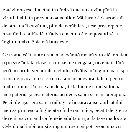
Astăzi reușesc din cînd în cînd să duc un cuvînt pînă la
vîrful limbii în prezența oamenilor. Mă furnică deseori atît
de tare, încît cuvîntul, plin de nerăbdare, iese prea repede,
rezultînd o bîlbîială. Cîndva am citit că e imposibil să-ți
înghiți limba. Asta mă liniștește.
Ce ironic că înainte eram o adevărată moară stricată, recitam
o poezie în fața clasei cu un zel de neegalat, inventam fără
jenă propriile versuri de melodii, năvăleam în gura mare spre
locul de joacă, mi se zicea că am un adevărat talent pentru
limbi străine. Pînă ce am depășit stadiul de copil și limba
mea paternă și cea maternă au decis să nu se mai suprapună.
Pe cît de ușor era să mă milogesc în caravanseraiul tatălui
meu să primesc o înghețată cînd eram mică, pe atît de greu a
devenit să comand ca femeie adultă un
çai
la taverna locală.
Cele două limbi pur și simplu nu se mai potriveau una cu