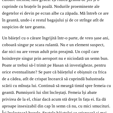
cuprinde cu brațele în poală. Nodurile proeminente ale
degetelor ei devin pe ecran albe ca zăpada. Mă întreb ce are
în geantă, unde-i e restul bagajului și de ce strînge atît de
suspicios de tare geanta.
Un băiețel cu o cărare îngrijită într-o parte, de vreo șase ani,
coboară singur pe scara rulantă. Nu e un element suspect,
dar nici nu are vreun adult prin preajmă. Un copil care
hoinărește singur prin aeroport nu e niciodată un semn bun.
Poate ar trebui să-l trimit pe Hasan să investigheze, pentru
orice eventualitate? Se pare că băiețelul e obișnuit cu frica
de a cădea, atît de crispat încearcă să cuprindă balustrada
scării cu mînuța lui. Continuă să meargă timid spre femeia cu
geantă. Pumnișorii lui sînt încleștați. Femeia își abate
privirea de la el, chiar dacă acum stă drept în fața ei. Ea dă
aproape insesizabil din cap în semn că nu, cu mici smucituri.
Își încleștează buzele. Spatele băiatului se crispează și mai