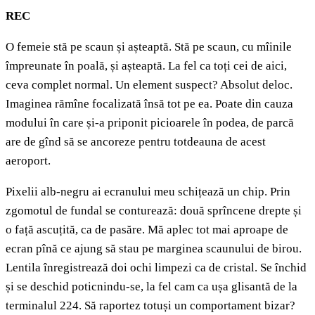
REC
O femeie stă pe scaun și așteaptă. Stă pe scaun, cu mîinile
împreunate în poală, și așteaptă. La fel ca toți cei de aici,
ceva complet normal. Un element suspect? Absolut deloc.
Imaginea rămîne focalizată însă tot pe ea. Poate din cauza
modului în care și-a priponit picioarele în podea, de parcă
are de gînd să se ancoreze pentru totdeauna de acest
aeroport.
Pixelii alb-negru ai ecranului meu schițează un chip. Prin
zgomotul de fundal se conturează: două sprîncene drepte și
o față ascuțită, ca de pasăre. Mă aplec tot mai aproape de
ecran pînă ce ajung să stau pe marginea scaunului de birou.
Lentila înregistrează doi ochi limpezi ca de cristal. Se închid
și se deschid poticnindu-se, la fel cam ca ușa glisantă de la
terminalul 224. Să raportez totuși un comportament bizar?