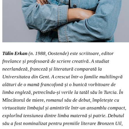
Tülin Erkan
(n. 1988, Oostende) este scriitoare, editor
freelance și profesoară de scriere creativă. A studiat
neerlandeză, franceză și literatură comparată la
Universitatea din Gent. A crescut într-o familie multilingvă
alături de o mamă francofonă și o bunică vorbitoare de
limba engleză, petrecîndu­‑și verile la tatăl său în Turcia. În
Mîncătorul de miere,
romanul său de debut, împletește cu
virtuozitate limbajul și amintirile într-un ansamblu compact,
explorînd tensiunea dintre limba maternă și patrie. Debutul
său a fost nominalizat pentru premiile literare
Bronzen Uil,