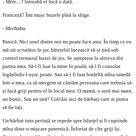
-
Mère…
? întreabă el încă o dată.
Franceză? Îmi mușc buzele pînă la sînge.
-
Merhaba
.
Panică. Nici unul dintre noi nu poate face asta. În timp ce eu
mă uit scrutător în jur, băiețelul încearcă să-și țină sub
control tremurul buzei de jos. Se așteptase la altceva din
partea mea. Să-l fi luat la mine în poală, să-l fi consolat
legănîndu-l ușor, poate. Sau să-i fi luat hotărîtă mîna umedă
într-a mea, ca să mergem să căutăm persoana care trebuia să-
și facă griji pentru el în locul meu. O mamă, o soră mai mare,
un bunic. Sau un tată? Colcăie aici de bărbați care ar putea
să fie tați.
Un bărbat tuns periuță se repede spre băiețel și îi cuprinde
mîna dintr-o mișcare puternică. Înfuriat de cîte griji își