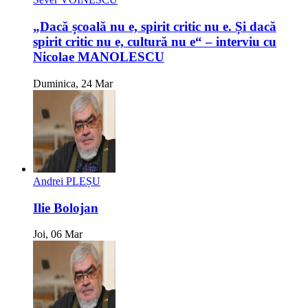
„Dacă școală nu e, spirit critic nu e. Și dacă
spirit critic nu e, cultură nu e“ – interviu cu
Nicolae MANOLESCU
Duminica, 24 Mar
Andrei PLEȘU
Ilie Bolojan
Joi, 06 Mar