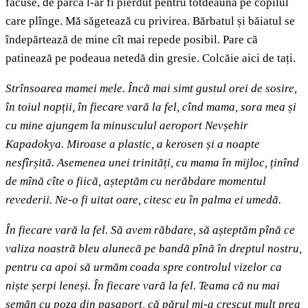
făcuse, de parcă l-ar fi pierdut pentru totdeauna pe copilul
care plînge. Mă săgetează cu privirea. Bărbatul și băiatul se
îndepărtează de mine cît mai repede posibil. Pare că
patinează pe podeaua netedă din gresie. Colcăie aici de tați.
Strînsoarea mamei mele. Încă mai simt gustul orei de sosire,
în toiul nopții, în fiecare vară la fel, cînd mama, sora mea și
cu mine ajungem la minusculul aeroport Nevșehir
Kapadokya. Miroase a plastic, a kerosen și a noapte
nesfîrșită. Asemenea unei trinități, cu mama în mijloc, ținînd
de mînă cîte o fiică, așteptăm cu nerăbdare momentul
revederii. Ne-o fi uitat oare, citesc eu în palma ei umedă.
În fiecare vară la fel. Să avem răbdare, să așteptăm pînă ce
valiza noastră bleu alunecă pe bandă pînă în dreptul nostru,
pentru ca apoi să urmăm coada spre controlul vizelor ca
niște șerpi leneși. În fiecare vară la fel. Teama că nu mai
semăn cu poza din pașaport, că părul mi-a crescut mult prea