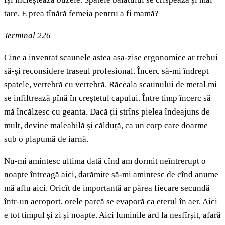
tare. E prea tînără femeia pentru a fi mamă?
Terminal 226
Cine a inventat scaunele astea așa-zise ergonomice ar trebui
să-și reconsidere traseul profesional. Încerc să-mi îndrept
spatele, vertebră cu vertebră. Răceala scaunului de metal mi
se infiltrează pînă în creștetul capului. Între timp încerc să
mă încălzesc cu geanta. Dacă ții strîns pielea îndeajuns de
mult, devine maleabilă și călduță, ca un corp care doarme
sub o plapumă de iarnă.
Nu-mi amintesc ultima dată cînd am dormit neîntrerupt o
noapte întreagă aici, darămite să-mi amintesc de cînd anume
mă aflu aici. Oricît de importantă ar părea fiecare secundă
într-un aeroport, orele parcă se evaporă ca eterul în aer. Aici
e tot timpul și zi și noapte. Aici luminile ard la nesfîrșit, afară