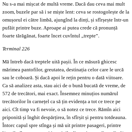
Nu s-a mai mișcat de multă vreme. Dacă dau ceva mai mult
zoom, buzele par să i se miște lent: ceva se rostogolește de la
omușorul ei către limbă, ajungînd la dinți, și sfîrșește într-un
pufăit printre buze. Aproape ai putea crede că pronunță
foarte tărăgănat, foarte încet cuvîntul „trepte”.
Terminal
226
Mă întreb dacă treptele uită pașii. În ce măsură ghicesc
mărimea pantofilor, greutatea, destinația celor care le urcă
sau le coboară. Și dacă apoi le rețin pentru o dată viitoare.
Ca să analizez asta, stau aici de o bună bucată de vreme, de
572 de trecători, mai exact. Însemnez minuțios numărul
trecătorilor în carnețel ca să țin evidența a tot ce trece pe
aici. Cît timp va fi nevoie, o să notez ce trece. Rămîn aici
priponită și înghit despărțirea, în sfîrșit și pentru totdeauna.
Întorc capul spre stînga și mă uit printre pasageri, printre