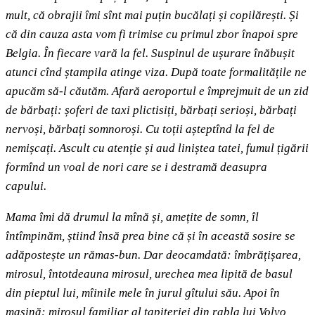
mult, că obrajii îmi sînt mai puțin bucălați și copilărești. Și
că din cauza asta vom fi trimise cu primul zbor înapoi spre
Belgia. În fiecare vară la fel. Suspinul de ușurare înăbușit
atunci cînd ștampila atinge viza. După toate formalitățile ne
apucăm să-l căutăm. Afară aeroportul e împrejmuit de un zid
de bărbați: șoferi de taxi plictisiți, bărbați serioși, bărbați
nervoși, bărbați somnoroși. Cu toții așteptînd la fel de
nemișcați. Ascult cu atenție și aud liniștea tatei, fumul țigării
formînd un voal de nori care se i destramă deasupra
capului.
Mama îmi dă drumul la mînă și, amețite de somn, îl
întîmpinăm, știind însă prea bine că și în această sosire se
adăpostește un rămas-bun. Dar deocamdată: îmbrățișarea,
mirosul, întotdeauna mirosul, urechea mea lipită de basul
din pieptul lui, mîinile mele în jurul gîtului său. Apoi în
mașină: mirosul familiar al tapițeriei din rabla lui Volvo,