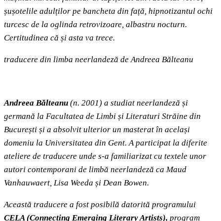
șușotelile adulților pe bancheta din față, hipnotizantul ochi
turcesc de la oglinda retrovizoare, albastru nocturn.
Certitudinea că și asta va trece.
traducere din limba neerlandeză de Andreea Bălteanu
Andreea Bălteanu
(n. 2001) a studiat neerlandeză și
germană la Facultatea de Limbi și Literaturi Străine din
București și a absolvit ulterior un masterat în același
domeniu la Universitatea din Gent. A participat la diferite
ateliere de traducere unde s‑a familiarizat cu textele unor
autori contemporani de limbă neerlandeză ca
Maud
Vanhauwaert, Lisa Weeda și Dean Bowen.
Această traducere a fost posibilă datorită programului
CELA (Connecting Emerging Literary Artists),
program