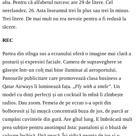
alta. Pentru că alfabetul turcesc are 29 de litere. Cel
neerlandez, 26. Asta înseamnă trei în plus sau trei în minus.
Trei litere. De mai mult nu era nevoie pentru a fi redusă la
tăcere.
REC
Partea din stînga sus a ecranului oferă o imagine mai clară a
posturii și expresiei faciale. Camera de supraveghere se
găsește într-un colț mai bine iluminat al aeroportului.
Panourile publicitare care promovează clasa business a
Qatar Airways îi luminează fața. „
Fly with a smile
”. Un
model cu dinți perfecți și un cocktail în mînă îi zîmbește
radios. Dau zoom. Femeia de pe ecran s-a oprit din
bolborosit și își mușcă concentrată buza de jos, de parcă ar
cumpăni cuvintele din gură. Are gîtul lung. E îmbrăcată mult
prea subțire pentru anotimpul ăsta: pantaloni și o bluză de
culoare închisă, fără geacă. Își ridică geanta de jos și o