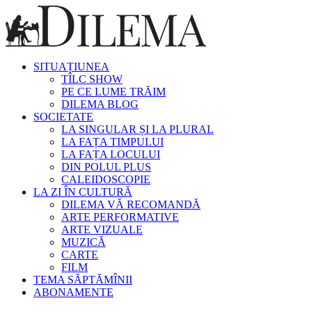
SITUAȚIUNEA
TÎLC SHOW
PE CE LUME TRĂIM
DILEMA BLOG
SOCIETATE
LA SINGULAR ȘI LA PLURAL
LA FAȚA TIMPULUI
LA FAȚA LOCULUI
DIN POLUL PLUS
CALEIDOSCOPIE
LA ZI ÎN CULTURĂ
DILEMA VĂ RECOMANDĂ
ARTE PERFORMATIVE
ARTE VIZUALE
MUZICĂ
CARTE
FILM
TEMA SĂPTĂMÎNII
ABONAMENTE