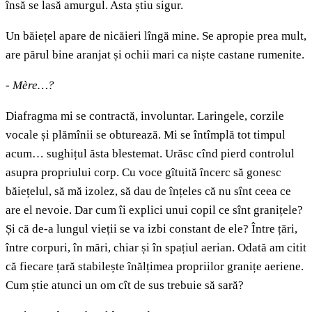
însă se lasă amurgul. Asta știu sigur.
Un băiețel apare de nicăieri lîngă mine. Se apropie prea mult,
are părul bine aranjat și ochii mari ca niște castane rumenite.
- Mère…?
Diafragma mi se contractă, involuntar. Laringele, corzile
vocale și plămînii se obturează. Mi se întîmplă tot timpul
acum… sughițul ăsta blestemat. Urăsc cînd pierd controlul
asupra propriului corp. Cu voce gîtuită încerc să gonesc
băiețelul, să mă izolez, să dau de înțeles că nu sînt ceea ce
are el nevoie. Dar cum îi explici unui copil ce sînt granițele?
Și că de-a lungul vieții se va izbi constant de ele? Între țări,
între corpuri, în mări, chiar și în spațiul aerian. Odată am citit
că fiecare țară stabilește înălțimea propriilor granițe aeriene.
Cum știe atunci un om cît de sus trebuie să sară?