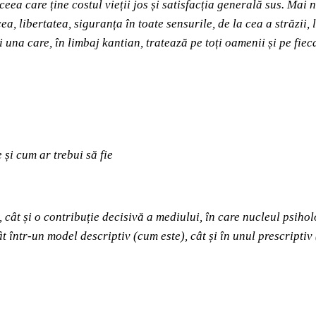
eea care ține costul vieții jos și satisfacția generală sus. Mai
, libertatea, siguranța în toate sensurile, de la cea a străzii, la
ci una care, în limbaj kantian, tratează pe toți oamenii și pe f
 și cum ar trebui să fie
 cât și o contribuție decisivă a mediului, în care nucleul psih
t într-un model descriptiv (cum este), cât și în unul prescriptiv 