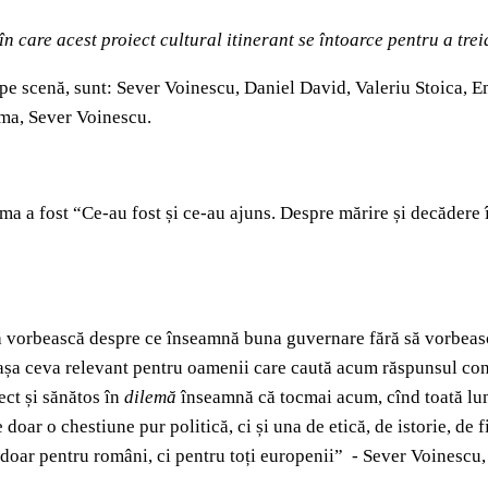
n care acest proiect cultural itinerant se întoarce pentru a trei
or pe scenă, sunt: Sever Voinescu, Daniel David, Valeriu Stoica,
ema, Sever Voinescu.
 a fost “Ce-au fost și ce-au ajuns. Despre mărire și decădere în
.
să vorbească despre ce înseamnă buna guvernare fără să vorbeasc
e așa ceva relevant pentru oamenii care caută acum răspunsul con
ect și sănătos în
dilemă
înseamnă că tocmai acum, cînd toată lum
doar o chestiune pur politică, ci și una de etică, de istorie, de
doar pentru români, ci pentru toți europenii” - Sever Voinescu,