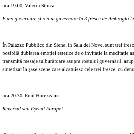
ora 19.00, Valeriu Stoica
Buna guvernare și reaua guvernare în 3 fresce de Ambrogio L
În Palazzo Pubblico din Siena, în Sala dei Nove, sunt trei fresc
posibilă dublarea emoției estetice de o invitație la meditație 
transmită mesaje tulburătoare asupra rostului guvernării, asupr
sintetizat în șase scene care alcătuiesc cele trei fresce, cu de
ora 20.30, Emil Hurezeanu
Reversul sau Eșecul Europei