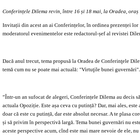
Conferințele Dilema revin, între 16 și 18 mai, la Oradea, oraș î
Invitații din acest an ai Conferințelor, în ordinea prezenței l
moderatorul evenimentelor este redactorul-șef al revistei Dil
Dacă anul trecut, tema propusă la Oradea de Conferinţele Dilema
temă cum nu se poate mai actuală: "Virtuţile bunei guvernări"
”Într-un an sufocat de alegeri, Conferințele Dilema au decis 
actuala Opoziție. Este așa ceva cu putință? Dar, mai ales, est
doar că este cu putință, dar este absolut necesar. A te plasa cor
și să privim în perspectivă largă. Tema bunei guvernări nu este 
aceste perspective acum, cînd este mai mare nevoie de ele, nu 