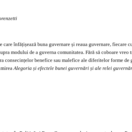
orenzetti
e care înfățișează buna guvernare și reaua guvernare, fiecare cu e
asupra modului de a guverna comunitatea. Fără să coboare vreo tr
a consecințelor benefice sau malefice ale diferitelor forme de g
numirea
Alegoria și efectele bunei guvernări și ale relei guvernă