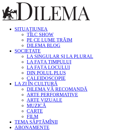
SITUAȚIUNEA
TÎLC SHOW
PE CE LUME TRĂIM
DILEMA BLOG
SOCIETATE
LA SINGULAR ȘI LA PLURAL
LA FAȚA TIMPULUI
LA FAȚA LOCULUI
DIN POLUL PLUS
CALEIDOSCOPIE
LA ZI ÎN CULTURĂ
DILEMA VĂ RECOMANDĂ
ARTE PERFORMATIVE
ARTE VIZUALE
MUZICĂ
CARTE
FILM
TEMA SĂPTĂMÎNII
ABONAMENTE