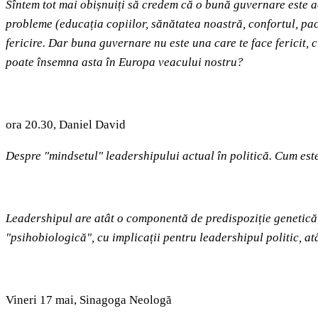
Sîntem tot mai obișnuiți să credem că o bună guvernare este ac
probleme (educația copiilor, sănătatea noastră, confortul, pacea
fericire. Dar buna guvernare nu este una care te face fericit, 
poate însemna asta în Europa veacului nostru?
ora 20.30, Daniel David
Despre "mindsetul" leadershipului actual în politică. Cum este
Leadershipul are atât o componentă de predispoziție genetică,
"psihobiologică", cu implicații pentru leadershipul politic, atâ
Vineri 17 mai, Sinagoga Neologă