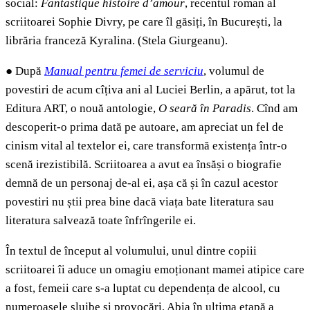
social:
Fantastique histoire d’amour
, recentul roman al
scriitoarei Sophie Divry, pe care îl găsiți, în București, la
librăria franceză Kyralina. (Stela Giurgeanu).
●
După
Manual pentru femei de serviciu
, volumul de
povestiri de acum cîțiva ani al Luciei Berlin, a apărut, tot la
Editura ART, o nouă antologie,
O seară în Paradis
. Cînd am
descoperit-o prima dată pe autoare, am apreciat un fel de
cinism vital al textelor ei, care transformă existența într-o
scenă irezistibilă. Scriitoarea a avut ea însăși o biografie
demnă de un personaj de-al ei, așa că și în cazul acestor
povestiri nu știi prea bine dacă viața bate literatura sau
literatura salvează toate înfrîngerile ei.
În textul de început al volumului, unul dintre copiii
scriitoarei îi aduce un omagiu emoționant mamei atipice care
a fost, femeii care s-a luptat cu dependența de alcool, cu
numeroasele slujbe și provocări. Abia în ultima etapă a