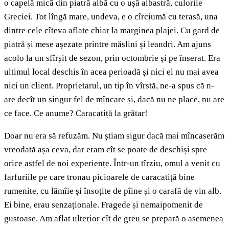
o capelă mică din piatră albă cu o ușă albastră, culorile
Greciei. Tot lîngă mare, undeva, e o cîrciumă cu terasă, una
dintre cele cîteva aflate chiar la marginea plajei. Cu gard de
piatră și mese așezate printre măslini și leandri. Am ajuns
acolo la un sfîrșit de sezon, prin octombrie și pe înserat. Era
ultimul local deschis în acea perioadă și nici el nu mai avea
nici un client. Proprietarul, un tip în vîrstă, ne-a spus că n-
are decît un singur fel de mîncare și, dacă nu ne place, nu are
ce face. Ce anume? Caracatiță la grătar!
Doar nu era să refuzăm. Nu știam sigur dacă mai mîncaserăm
vreodată așa ceva, dar eram cît se poate de deschiși spre
orice astfel de noi experiențe. Într-un tîrziu, omul a venit cu
farfuriile pe care tronau picioarele de caracatiță bine
rumenite, cu lămîie și însoțite de pîine și o carafă de vin alb.
Ei bine, erau senzaționale. Fragede și nemaipomenit de
gustoase. Am aflat ulterior cît de greu se prepară o asemenea