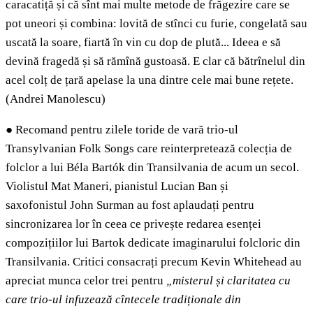
caracatiță și că sînt mai multe metode de frăgezire care se
pot uneori și combina: lovită de stînci cu furie, congelată sau
uscată la soare, fiartă în vin cu dop de plută... Ideea e să
devină fragedă și să rămînă gustoasă. E clar că bătrînelul din
acel colț de țară apelase la una dintre cele mai bune rețete.
(Andrei Manolescu)
●
Recomand pentru zilele toride de vară trio-ul
Transylvanian Folk Songs care reinterpretează colecția de
folclor a lui Béla Bartók din Transilvania de acum un secol.
Violistul Mat Maneri, pianistul Lucian Ban și
saxofonistul John Surman au fost aplaudați pentru
sincronizarea lor în ceea ce privește redarea esenței
compozițiilor lui Bartok dedicate imaginarului folcloric din
Transilvania. Critici consacrați precum Kevin Whitehead au
apreciat munca celor trei pentru
„misterul și claritatea cu
care trio-ul infuzează cîntecele tradiționale din