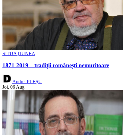
SITUAȚIUNEA
1871-2019 – tradiții românești nemuritoare
Andrei PLEȘU
Joi, 06 Aug