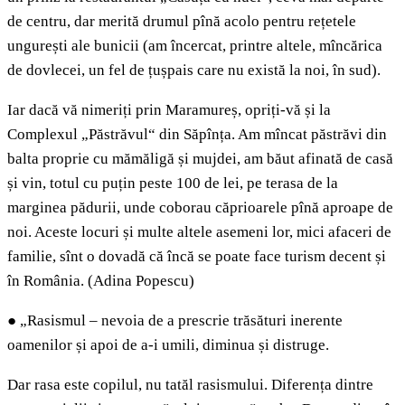
de centru, dar merită drumul pînă acolo pentru rețetele
ungurești ale bunicii (am încercat, printre altele, mîncărica
de dovlecei, un fel de țușpais care nu există la noi, în sud).
Iar dacă vă nimeriți prin Maramureș, opriți-vă și la
Complexul „Păstrăvul“ din Săpînța. Am mîncat păstrăvi din
balta proprie cu mămăligă și mujdei, am băut afinată de casă
și vin, totul cu puțin peste 100 de lei, pe terasa de la
marginea pădurii, unde coborau căprioarele pînă aproape de
noi. Aceste locuri și multe altele asemeni lor, mici afaceri de
familie, sînt o dovadă că încă se poate face turism decent și
în România. (Adina Popescu)
●
„Rasismul – nevoia de a prescrie trăsături inerente
oamenilor și apoi de a-i umili, diminua și distruge.
Dar rasa este copilul, nu tatăl rasismului. Diferența dintre