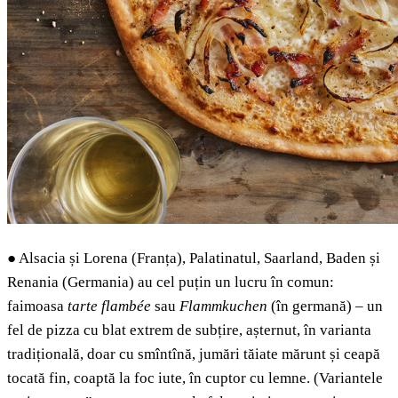
●
Alsacia și Lorena (Franța), Palatinatul, Saarland, Baden și
Renania (Germania) au cel puțin un lucru în comun:
faimoasa
tarte flambée
sau
Flammkuchen
(în germană) – un
fel de pizza cu blat extrem de subțire, așternut, în varianta
tradițională, doar cu smîntînă, jumări tăiate mărunt și ceapă
tocată fin, coaptă la foc iute, în cuptor cu lemne. (Variantele