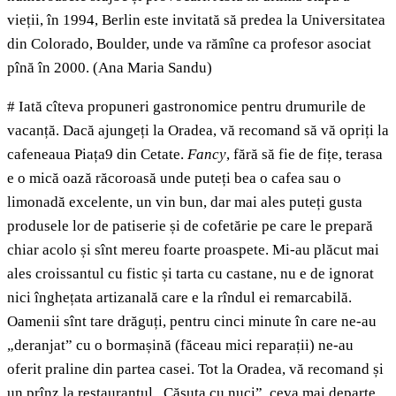
vieții, în 1994, Berlin este invitată să predea la Universitatea
din Colorado, Boulder, unde va rămîne ca profesor asociat
pînă în 2000. (Ana Maria Sandu)
# Iată cîteva propuneri gastronomice pentru drumurile de
vacanță. Dacă ajungeți la Oradea, vă recomand să vă opriți la
cafeneaua Piața9 din Cetate.
Fancy
, fără să fie de fițe, terasa
e o mică oază răcoroasă unde puteți bea o cafea sau o
limonadă excelente, un vin bun, dar mai ales puteți gusta
produsele lor de patiserie și de cofetărie pe care le prepară
chiar acolo și sînt mereu foarte proaspete. Mi-au plăcut mai
ales croissantul cu fistic și tarta cu castane, nu e de ignorat
nici înghețata artizanală care e la rîndul ei remarcabilă.
Oamenii sînt tare drăguți, pentru cinci minute în care ne-au
„deranjat” cu o bormașină (făceau mici reparații) ne-au
oferit praline din partea casei. Tot la Oradea, vă recomand și
un prînz la restaurantul „Căsuța cu nuci”, ceva mai departe