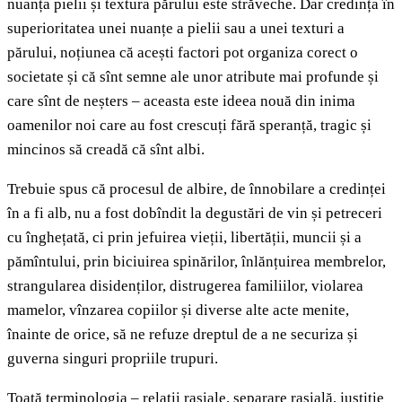
nuanța pielii și textura părului este străveche. Dar credința în
superioritatea unei nuanțe a pielii sau a unei texturi a
părului, noțiunea că acești factori pot organiza corect o
societate și că sînt semne ale unor atribute mai profunde și
care sînt de neșters – aceasta este ideea nouă din inima
oamenilor noi care au fost crescuți fără speranță, tragic și
mincinos să creadă că sînt albi.
Trebuie spus că procesul de albire, de înnobilare a credinței
în a fi alb, nu a fost dobîndit la degustări de vin și petreceri
cu înghețată, ci prin jefuirea vieții, libertății, muncii și a
pămîntului, prin biciuirea spinărilor, înlănțuirea membrelor,
strangularea disidenților, distrugerea familiilor, violarea
mamelor, vînzarea copiilor și diverse alte acte menite,
înainte de orice, să ne refuze dreptul de a ne securiza și
guverna singuri propriile trupuri.
Toată terminologia – relații rasiale, separare rasială, justiție