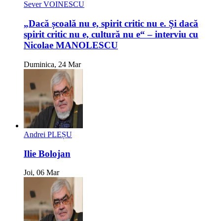
Sever VOINESCU
„Dacă școală nu e, spirit critic nu e. Și dacă
spirit critic nu e, cultură nu e“ – interviu cu
Nicolae MANOLESCU
Duminica, 24 Mar
Andrei PLEȘU
Ilie Bolojan
Joi, 06 Mar