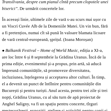
Transilvania, despre cum pianul cîntă precum clopotele unei
biserici”
. De urmărit concertele lor.
În aceeași linie, ultimele zile de vară s-au scurs mai ușor cu
un Viscri Cuvée
Alb de la Domeniile Matei. Un vin bun, fără
a fi pretențios, numai cît să pună în valoare blamata licoare
de vară central-europeană, șprițul. (Ioana Moroșan)
●
Balkanik Festival – Home of World Music,
ediția a XI-a,
are loc între 6 și 8 septembrie la Grădina Uranus. Încă de la
prima ediție, evenimentul și-a propus, prin artă, să aducă
împreună comunitățile, să promoveze diversitatea,
incluziunea, înțelegerea și acceptarea altor culturi. În timp,
el a devenit un punct de întîlnire pentru comunitățile din
București și pentru turiști. Anul acesta, pentru trei zile și trei
nopți, Grădina Uranus, cu al său turn de apă proiectat de
Anghel Saligny, va fi un spațiu pentru concerte, tîrguri
meșteșugărești, expoziții, ateliere și activități pentru copii și