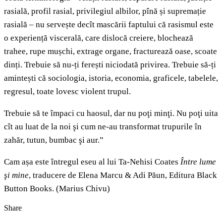
rasială, profil rasial, privilegiul albilor, pînă și supremație
rasială – nu servește decît mascării faptului că rasismul este
o experiență viscerală, care dislocă creiere, blochează
trahee, rupe mușchi, extrage organe, fracturează oase, scoate
dinți. Trebuie să nu-ți ferești niciodată privirea. Trebuie să-ți
amintești că sociologia, istoria, economia, graficele, tabelele,
regresul, toate lovesc violent trupul.
Trebuie să te împaci cu haosul, dar nu poţi minţi. Nu poţi uita
cît au luat de la noi şi cum ne-au transformat trupurile în
zahăr, tutun, bumbac şi aur.”
Cam așa este întregul eseu al lui Ta-Nehisi Coates
Între lume
şi mine
, traducere de Elena Marcu & Adi Păun, Editura Black
Button Books. (Marius Chivu)
Share