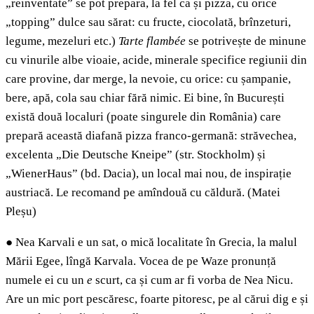
„reinventate” se pot prepara, la fel ca și pizza, cu orice
„topping” dulce sau sărat: cu fructe, ciocolată, brînzeturi,
legume, mezeluri etc.)
Tarte flambée
se potrivește de minune
cu vinurile albe vioaie, acide, minerale specifice regiunii din
care provine, dar merge, la nevoie, cu orice: cu șampanie,
bere, apă, cola sau chiar fără nimic. Ei bine, în București
există două localuri (poate singurele din România) care
prepară această diafană pizza franco-germană: străvechea,
excelenta „Die Deutsche Kneipe” (str. Stockholm) și
„WienerHaus” (bd. Dacia), un local mai nou, de inspirație
austriacă. Le recomand pe amîndouă cu căldură. (Matei
Pleșu)
●
Nea Karvali e un sat, o mică localitate în Grecia, la malul
Mării Egee, lîngă Karvala. Vocea de pe Waze pronunță
numele ei cu un
e
scurt, ca și cum ar fi vorba de Nea Nicu.
Are un mic port pescăresc, foarte pitoresc, pe al cărui dig e și