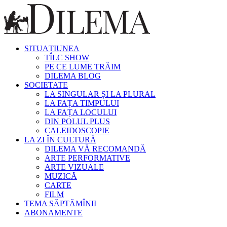
SITUAȚIUNEA
TÎLC SHOW
PE CE LUME TRĂIM
DILEMA BLOG
SOCIETATE
LA SINGULAR ȘI LA PLURAL
LA FAȚA TIMPULUI
LA FAȚA LOCULUI
DIN POLUL PLUS
CALEIDOSCOPIE
LA ZI ÎN CULTURĂ
DILEMA VĂ RECOMANDĂ
ARTE PERFORMATIVE
ARTE VIZUALE
MUZICĂ
CARTE
FILM
TEMA SĂPTĂMÎNII
ABONAMENTE