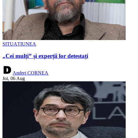
SITUAȚIUNEA
„Cei mulți” și experții lor detestați
Andrei CORNEA
Joi, 06 Aug