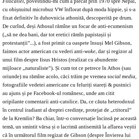
Filocaliei
, povestindu-mi cum a plecat prin 1970 spre Nepal,
cu obișnuitul microbuz VW înflorat după moda hippie, și s-a
fixat definitiv în duhovnicia athonită, descoperită pe drum.
De curînd, deși Athosul rămîne un focar de anti-ecumenism
(„să ne dea bani, dar tot eretici rămîn papistașii și
protestanții”...), a fost primit ca oaspete însuși Mel Gibson,
faimos actor american cu vederi anti-
woke
, dar și regizor al
unui film despre Iisus Hristos (realizat cu abundente
mijloace „naturaliste”). Și cum tot ce petrece în Athos (sau
oriunde) nu rămîne acolo, căci trăim pe vremea
social media,
fotografiile vedetei americane cu feluriți stareți & pustnici
au ajuns și pe Facebook-ul românesc, unde am citit
oripilante comentarii anti-catolice. Da, ce căuta heterodoxul
în centrul iradiant al dreptei credințe, protejat de „ctitorul”
de la Kremlin? Ba chiar, într-o conversație încinsă pe această
temă, un smintit vărsa și o lacrimă antisemită la aflarea veștii
că în următorul film regizat de Gibson (despre Învierea lui