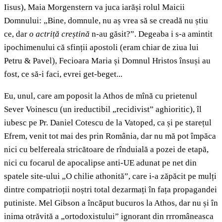
Iisus), Maia Morgenstern va juca iarăși rolul Maicii
Domnului: „Bine, domnule, nu aș vrea să se creadă nu știu
ce, dar
o actriță creștină
n-au găsit?”. Degeaba i s-a amintit
ipochimenului că sfinții apostoli (eram chiar de ziua lui
Petru & Pavel), Fecioara Maria și Domnul Hristos însuși au
fost, ce să-i faci, evrei get-beget...
Eu, unul, care am poposit la Athos de mînă cu prietenul
Sever Voinescu (un ireductibil „recidivist” aghioritic), îl
iubesc pe Pr. Daniel Cotescu de la Vatoped, ca și pe starețul
Efrem, venit tot mai des prin România, dar nu mă pot împăca
nici cu belfereala stricătoare de rînduială a pozei de etapă,
nici cu focarul de apocalipse anti-UE adunat pe net din
spatele site-ului „O chilie athonită”, care i-a zăpăcit pe mulți
dintre compatrioții noștri total dezarmați în fața propagandei
putiniste. Mel Gibson a încăput bucuros la Athos, dar nu și în
inima otrăvită a „ortodoxistului” ignorant din rrromâneasca