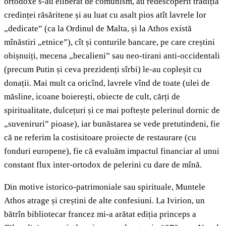
ortodoxe s-au eliberat de comunism, au redescoperit tradiția
credinței răsăritene și au luat cu asalt pios atît lavrele lor
„dedicate” (ca la Ordinul de Malta, și la Athos există
mînăstiri „etnice”), cît și conturile bancare, pe care creștini
obișnuiți, mecena „becalieni” sau neo-tirani anti-occidentali
(precum Putin și ceva prezidenți sîrbi) le-au copleșit cu
donații. Mai mult ca oricînd, lavrele vînd de toate (ulei de
măsline, icoane boierești, obiecte de cult, cărți de
spiritualitate, dulcețuri și ce mai poftește pelerinul dornic de
„suveniruri” pioase), iar bunăstarea se vede pretutindeni, fie
că ne referim la costisitoare proiecte de restaurare (cu
fonduri europene), fie că evaluăm impactul financiar al unui
constant flux inter-ortodox de pelerini cu dare de mînă.
Din motive istorico-patrimoniale sau spirituale, Muntele
Athos atrage și creștini de alte confesiuni. La Ivirion, un
bătrîn bibliotecar francez mi-a arătat ediția princeps a