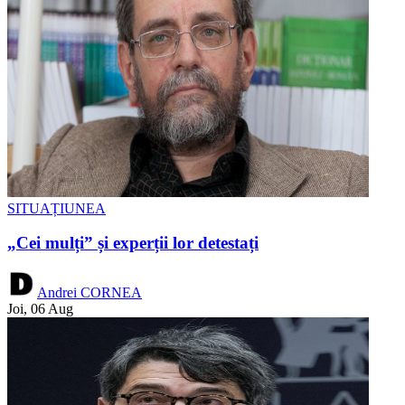
SITUAȚIUNEA
„Cei mulți” și experții lor detestați
Andrei CORNEA
Joi, 06 Aug