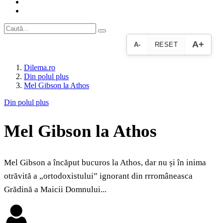
A+
A-
RESET
Dilema.ro
Din polul plus
Mel Gibson la Athos
Din polul plus
Mel Gibson la Athos
Mel Gibson a încăput bucuros la Athos, dar nu și în inima
otrăvită a „ortodoxistului” ignorant din rrromâneasca
Grădină a Maicii Domnului...