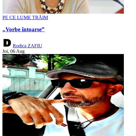
PE CE LUME TRĂIM
„Vorbe întoarse”
Rodica ZAFIU
Joi, 06 Aug