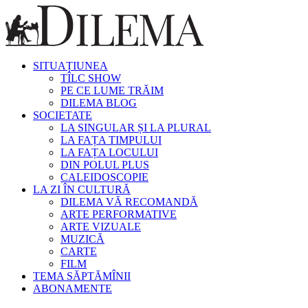
SITUAȚIUNEA
TÎLC SHOW
PE CE LUME TRĂIM
DILEMA BLOG
SOCIETATE
LA SINGULAR ȘI LA PLURAL
LA FAȚA TIMPULUI
LA FAȚA LOCULUI
DIN POLUL PLUS
CALEIDOSCOPIE
LA ZI ÎN CULTURĂ
DILEMA VĂ RECOMANDĂ
ARTE PERFORMATIVE
ARTE VIZUALE
MUZICĂ
CARTE
FILM
TEMA SĂPTĂMÎNII
ABONAMENTE