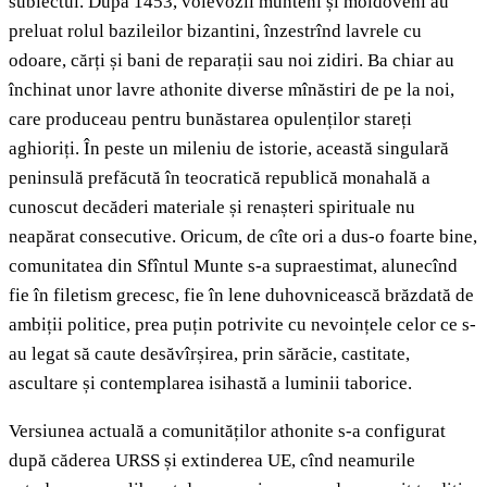
subiectul. După 1453, voievozii munteni și moldoveni au
preluat rolul bazileilor bizantini, înzestrînd lavrele cu
odoare, cărți și bani de reparații sau noi zidiri. Ba chiar au
închinat unor lavre athonite diverse mînăstiri de pe la noi,
care produceau pentru bunăstarea opulenților stareți
aghioriți. În peste un mileniu de istorie, această singulară
peninsulă prefăcută în teocratică republică monahală a
cunoscut decăderi materiale și renașteri spirituale nu
neapărat consecutive. Oricum, de cîte ori a dus-o foarte bine,
comunitatea din Sfîntul Munte s-a supraestimat, alunecînd
fie în filetism grecesc, fie în lene duhovnicească brăzdată de
ambiții politice, prea puțin potrivite cu nevoințele celor ce s-
au legat să caute desăvîrșirea, prin sărăcie, castitate,
ascultare și contemplarea isihastă a luminii taborice.
Versiunea actuală a comunităților athonite s-a configurat
după căderea URSS și extinderea UE, cînd neamurile