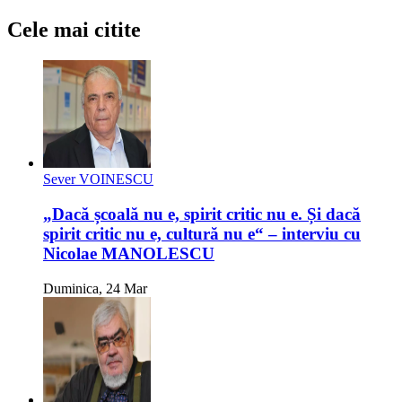
Cele mai citite
Sever VOINESCU
„Dacă școală nu e, spirit critic nu e. Și dacă
spirit critic nu e, cultură nu e“ – interviu cu
Nicolae MANOLESCU
Duminica, 24 Mar