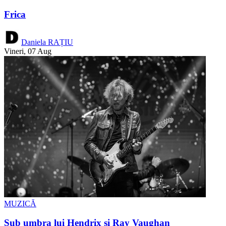
Frica
Daniela RAȚIU
Vineri, 07 Aug
MUZICĂ
Sub umbra lui Hendrix şi Ray Vaughan