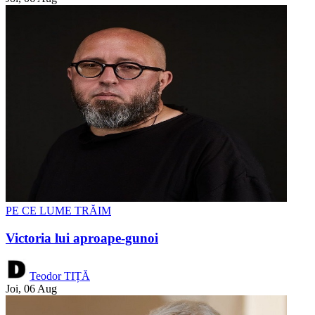
PE CE LUME TRĂIM
Victoria lui aproape-gunoi
Teodor TIȚĂ
Joi, 06 Aug