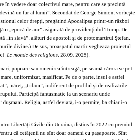
re în vedere doar colectivul mare, pentru care se prezintă
ă devină un far al lumii”. Secondat de George Simion, vorbeşte
astionul celor drepţi, pregătind Apocalipsa printr-un război
nţă o „epocă de aur” asigurată de providenţialul Trump. De
tă „în slavă”, alături de apostoli şi de protomartirul Ştefan,
lanurile divine.) De sus, proaspătul martir veghează proiectul
(cf.
Le monde des religions
, 28.09. 2025).
i mari, popoare sau omenirea întreagă, pe seamă cărora se pot
re, uniformizat, masificat. Pe de o parte, insul e astfel
t”, măreţ, „tribun”, indiferent de profilul şi de realizările
 grupului. Participă fantasmatic la un scenariu unde
 duşmani. Religia, astfel deviată, i-o permite, ba chiar i-o
tru Libertăți Civile din Ucraina, distins în 2022 cu premiul
Pentru că cetățenii nu sînt doar oameni cu pașapoarte. Sînt