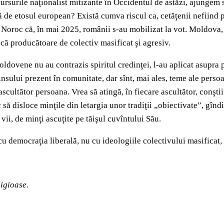
ursurile naţionalist mitizante în Occidentul de astăzi, ajungem să
ă de etosul european? Există cumva riscul ca, cetăţenii nefiind p
 Noroc că, în mai 2025, românii s-au mobilizat la vot. Moldova,
că producătoare de colectiv masificat şi agresiv.
moldovene nu au contrazis spiritul credinţei, l-au aplicat asupr
nsului prezent în comunitate, dar sînt, mai ales, teme ale persoan
scultător persoana. Vrea să atingă, în fiecare ascultător, conştii
 să disloce minţile din letargia unor tradiţii „obiectivate”, gîndi
vii, de minţi ascuţite pe tăişul cuvîntului Său.
u democraţia liberală, nu cu ideologiile colectivului masificat,
ligioase.