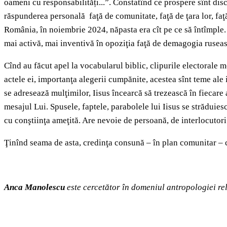
oameni cu responsabilități...”. Constatînd ce prospere sînt disc
răspunderea personală faţă de comunitate, faţă de ţara lor, faţ
România, în noiembrie 2024, năpasta era cît pe ce să întîmple.
mai activă, mai inventivă în opoziţia faţă de demagogia ruseas
Cînd au făcut apel la vocabularul biblic, clipurile electorale 
actele ei, importanţa alegerii cumpănite, acestea sînt teme ale i
se adresează mulţimilor, Iisus încearcă să trezească în fiecare a
mesajul Lui. Spusele, faptele, parabolele lui Iisus se străduiesc
cu conştiinţa ameţită. Are nevoie de persoană, de interlocutori 
Ţinînd seama de asta, credinţa consună – în plan comunitar – c
Anca Manolescu
este cercetător în domeniul antropologiei re