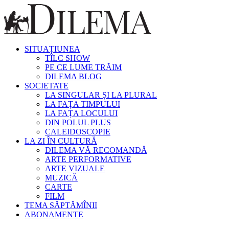
SITUAȚIUNEA
TÎLC SHOW
PE CE LUME TRĂIM
DILEMA BLOG
SOCIETATE
LA SINGULAR ȘI LA PLURAL
LA FAȚA TIMPULUI
LA FAȚA LOCULUI
DIN POLUL PLUS
CALEIDOSCOPIE
LA ZI ÎN CULTURĂ
DILEMA VĂ RECOMANDĂ
ARTE PERFORMATIVE
ARTE VIZUALE
MUZICĂ
CARTE
FILM
TEMA SĂPTĂMÎNII
ABONAMENTE