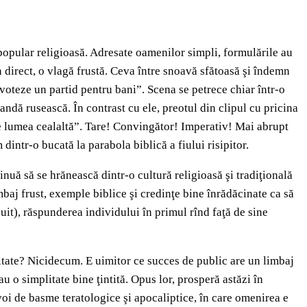
 popular religioasă. Adresate oamenilor simpli, formulările au
 direct, o vlagă frustă. Ceva între snoavă sfătoasă şi îndemn
voteze un partid pentru bani”. Scena se petrece chiar într-o
dă rusească. În contrast cu ele, preotul din clipul cu pricina
pe lumea cealaltă”. Tare! Convingător! Imperativ! Mai abrupt
dintr-o bucată la parabola biblică a fiului risipitor.
nuă să se hrănească dintr-o cultură religioasă şi tradiţională
imbaj frust, exemple biblice şi credinţe bine înrădăcinate ca să
uit), răspunderea individului în primul rînd faţă de sine
tivitate? Nicidecum. E uimitor ce succes de public are un limbaj
 o simplitate bine ţintită. Opus lor, prosperă astăzi în
voi de basme teratologice şi apocaliptice, în care omenirea e