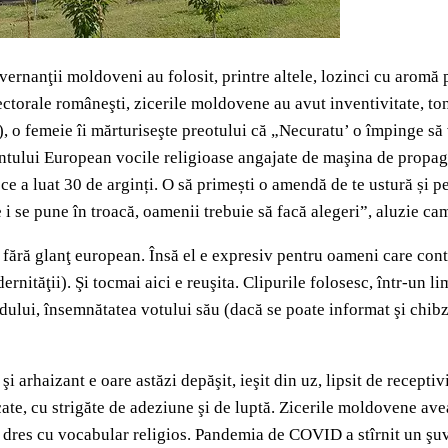
vernanţii moldoveni au folosit, printre altele, lozinci cu aromă
ctorale româneşti, zicerile moldovene au avut inventivitate, ton
, o femeie îi mărturiseşte preotului că „Necuratu’ o împinge să 
ntului European vocile religioase angajate de maşina de propagan
ce a luat 30 de arginți. O să primești o amendă de te ustură și 
 se pune în troacă, oamenii trebuie să facă alegeri”, aluzie cam 
fără glanţ european. Însă el e expresiv pentru oameni care conti
ernităţii). Şi tocmai aici e reuşita. Clipurile folosesc, într-un l
dului, însemnătatea votului său (dacă se poate informat şi chibz
 şi arhaizant e oare astăzi depăşit, ieşit din uz, lipsit de recep
ate, cu strigăte de adeziune şi de luptă. Zicerile moldovene aveau
t, dres cu vocabular religios. Pandemia de COVID a stîrnit un şu