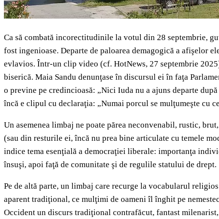
Ca să combată incorectitudinile la votul din 28 septembrie, gu
fost ingenioase. Departe de paloarea demagogică a afişelor ele
evlavios. Într-un clip video (cf. HotNews, 27 septembrie 2025)
biserică. Maia Sandu denunţase în discursul ei în faţa Parlame
o previne pe credincioasă: „Nici Iuda nu a ajuns departe după 
încă e clipul cu declaraţia: „Numai porcul se mulţumeşte cu ce i
Un asemenea limbaj ne poate părea neconvenabil, rustic, brut, 
(sau din resturile ei, încă nu prea bine articulate cu temele mod
indice tema esenţială a democraţiei liberale: importanţa indivi
însuşi, apoi faţă de comunitate şi de regulile statului de drept.
Pe de altă parte, un limbaj care recurge la vocabularul religios
aparent tradiţional, ce mulţimi de oameni îl înghit pe nemestec
Occident un discurs tradiţional contrafăcut, fantast milenaris