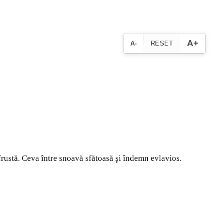
A+
A-
RESET
frustă. Ceva între snoavă sfătoasă şi îndemn evlavios.