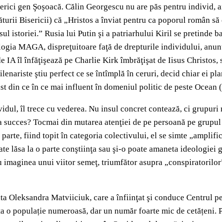
sterici gen Şoşoacă. Călin Georgescu nu are păs pentru individ, a
ăturii Bisericii) că „Hristos a înviat pentru ca poporul român s
l istoriei.” Rusia lui Putin şi a patriarhului Kiril se pretinde b
ologia MAGA, dispreţuitoare faţă de drepturile individului, anu
 IA îl înfăţişează pe Charlie Kirk îmbrăţişat de Iisus Christos, s
milenariste ştiu perfect ce se întîmplă în ceruri, decid chiar ei p
t din ce în ce mai influent în domeniul politic de peste Ocean 
ividul, îl trece cu vederea. Nu insul concret contează, ci grupur
a succes? Tocmai din mutarea atenţiei de pe persoană pe grupul ma
arte, fiind topit în categoria colectivului, el se simte „amplifica
oate lăsa la o parte conştiinţa sau şi-o poate amaneta ideologiei
u imaginea unui viitor semeţ, triumfător asupra „conspiratorilor”
 Oleksandra Matviiciuk, care a înfiinţat şi conduce Centrul pen
sta o populație numeroasă, dar un număr foarte mic de cetățeni. 