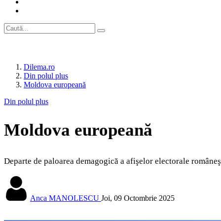
Dilema.ro
Din polul plus
Moldova europeană
Din polul plus
Moldova europeană
Departe de paloarea demagogică a afişelor electorale româneşti
Anca MANOLESCU
Joi, 09 Octombrie 2025