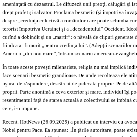
ameninţată cu dezastrul. Le difuzeză unii preoţi, călugări şi i
drept profet şi salvator. Proclamă bezmetic (şi împotriva învăţ
despre „credinţa colectivă a românilor care poate schimba cursu
terorist împotriva Ucrainei şi a „decadentului” Occident. Ide
curînd a dobîndit şi un „martir”: o năvală de clipuri generate de
fiindcă ar fi murit „pentru credinţa lui”. (Adepţii scenariilor 
Americii „din nou mare”, într-un scenariu american-evanghelis
În toate aceste poveşti milenariste, religia nu mai implică ind
face scenarii bezmetic grandioase. De unde recoltează ele atît
uşurat de răspundere, descărcat de judecata proprie. Pe de altă p
proprii. Parte anonimă a ceva exterior şi mare, individul îşi p
resentimentul faţă de starea actuală a colectivului se îmbină c
cere, i-o impune.
Recent, HotNews (26.09.2025) a publicat un interviu cu avocata
Nobel pentru Pace. Ea spunea: „În țările autoritare, poate exi