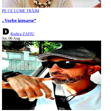
PE CE LUME TRĂIM
„Vorbe întoarse”
Rodica ZAFIU
Joi, 06 Aug