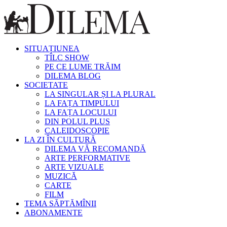
SITUAȚIUNEA
TÎLC SHOW
PE CE LUME TRĂIM
DILEMA BLOG
SOCIETATE
LA SINGULAR ȘI LA PLURAL
LA FAȚA TIMPULUI
LA FAȚA LOCULUI
DIN POLUL PLUS
CALEIDOSCOPIE
LA ZI ÎN CULTURĂ
DILEMA VĂ RECOMANDĂ
ARTE PERFORMATIVE
ARTE VIZUALE
MUZICĂ
CARTE
FILM
TEMA SĂPTĂMÎNII
ABONAMENTE