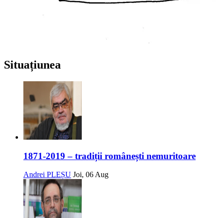
Situațiunea
1871-2019 – tradiții românești nemuritoare
Andrei PLEȘU
Joi, 06 Aug