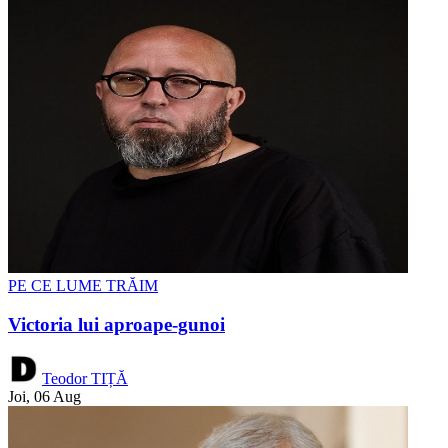
PE CE LUME TRĂIM
Victoria lui aproape-gunoi
Teodor TIȚĂ
Joi, 06 Aug