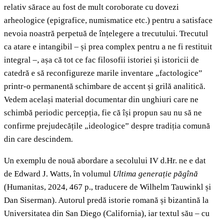
relativ sărace au fost de mult coroborate cu dovezi
arheologice (epigrafice, numismatice etc.) pentru a satisface
nevoia noastră perpetuă de înțelegere a trecutului. Trecutul
ca atare e intangibil – și prea complex pentru a ne fi restituit
integral –, așa că tot ce fac filosofii istoriei și istoricii de
catedră e să reconfigureze marile inventare „factologice”
printr-o permanentă schimbare de accent și grilă analitică.
Vedem același material documentar din unghiuri care ne
schimbă periodic percepția, fie că își propun sau nu să ne
confirme prejudecățile „ideologice” despre tradiția comună
din care descindem.
Un exemplu de nouă abordare a secolului IV d.Hr. ne e dat
de Edward J. Watts, în volumul
Ultima generație păgînă
(Humanitas, 2024, 467 p., traducere de Wilhelm Tauwinkl și
Dan Siserman). Autorul predă istorie romană și bizantină la
Universitatea din San Diego (California), iar textul său – cu