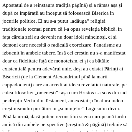
Apostatul de a reinstaura tradiția păgînă) și a rămas așa și
după ce împărații au început să folosească Biserica în
jocurile politice. El nu s-a putut „adăuga” religiei
tradiționale tocmai pentru că i-a opus revelația biblică, în
fața căreia zeii au devenit nu doar idoli mincinoși, ci și
demoni care necesită o radicală exorcizare. Fanatisme au
izbucnit în ambele tabere, însă cel creștin nu s-a manifestat
doar ca fidelitate față de monoteism, ci și ca bătălie
existențială pentru adevărul unic, deși au existat Părinți ai
Bisericii (de la Clement Alexandrinul pînă la marii
cappadocieni) care au acreditat ideea revelației naturale, pe
calea filosofiei „omenești”: așa cum Hristos i-a scos din iad
pe drepții Vechiului Testament, au existat și în afara iudeo-
creștinismului purtători ai „semințelor” Logosului divin.
Pînă la urmă, dacă putem reconstitui scena europeană tardo-
antică din ambele perspective (creștină & păgînă) trebuie să