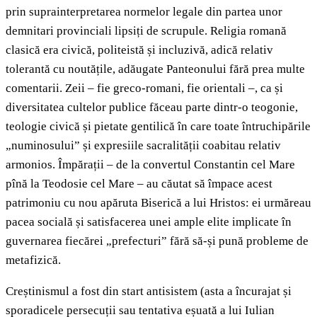
prin suprainterpretarea normelor legale din partea unor
demnitari provinciali lipsiți de scrupule. Religia romană
clasică era civică, politeistă și incluzivă, adică relativ
tolerantă cu noutățile, adăugate Panteonului fără prea multe
comentarii. Zeii – fie greco-romani, fie orientali –, ca și
diversitatea cultelor publice făceau parte dintr-o teogonie,
teologie civică și pietate gentilică în care toate întruchipările
„numinosului” și expresiile sacralității coabitau relativ
armonios. Împărații – de la convertul Constantin cel Mare
pînă la Teodosie cel Mare – au căutat să împace acest
patrimoniu cu nou apăruta Biserică a lui Hristos: ei urmăreau
pacea socială și satisfacerea unei ample elite implicate în
guvernarea fiecărei „prefecturi” fără să-și pună probleme de
metafizică.
Creștinismul a fost din start antisistem (asta a încurajat și
sporadicele persecuții sau tentativa eșuată a lui Iulian