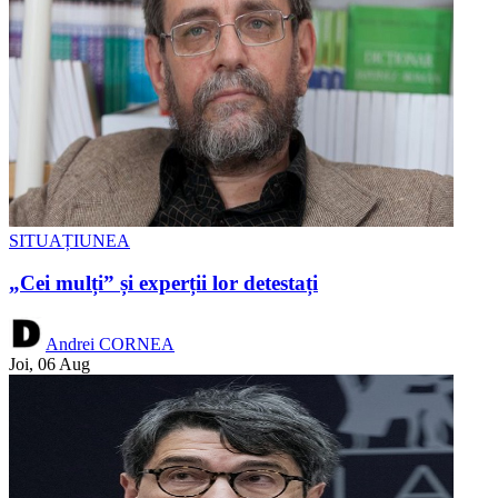
SITUAȚIUNEA
„Cei mulți” și experții lor detestați
Andrei CORNEA
Joi, 06 Aug