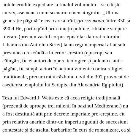
notele erudite expediate la finalul volumului – se citește
cursiv, asemenea unui scenariu cinematografic. „Ultima
generație păgînă” e cea care a trăit,
grosso modo
, între 330 și
390 d.Hr., participînd prin funcții publice, ritualice și opere
literare (precum vastul corpus epistolar datorat retorului
Libanios din Antiohia Siriei) la un regim imperial aflat sub
presiunea crescîndă a liderilor creștini (episcopi sau
călugări, fie ei autori de opere teologice și polemice anti-
păgîne, fie simpli actori în acțiuni violente contra religiei
tradiționale, precum mini-războiul civil din 392 provocat de
asedierea templului lui Serapis, din Alexandria Egiptului).
Teza lui Edward J. Watts este că acea religie tradițională
(prezentă de aproape trei milenii în bazinul Mediteranei) nu
a fost destituită atît prin decrete imperiale pro-creștine, cît
prin relativa anarhie dintr-un imperiu zguduit de succesiuni
contestate și de asaltul barbarilor în curs de romanizare, ca și