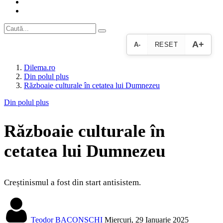
A+
A-
RESET
Dilema.ro
Din polul plus
Războaie culturale în cetatea lui Dumnezeu
Din polul plus
Războaie culturale în
cetatea lui Dumnezeu
Creștinismul a fost din start antisistem.
Teodor BACONSCHI
Miercuri, 29 Ianuarie 2025