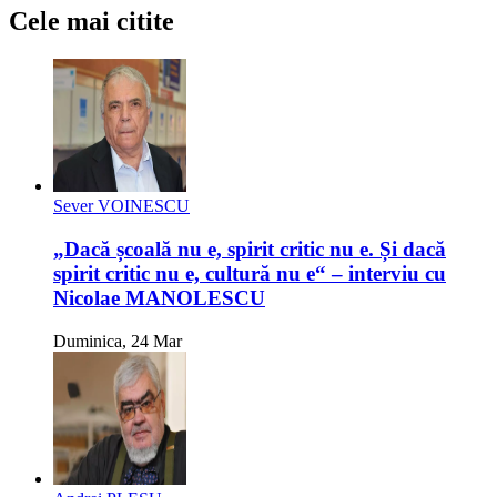
Cele mai citite
Sever VOINESCU
„Dacă școală nu e, spirit critic nu e. Și dacă
spirit critic nu e, cultură nu e“ – interviu cu
Nicolae MANOLESCU
Duminica, 24 Mar