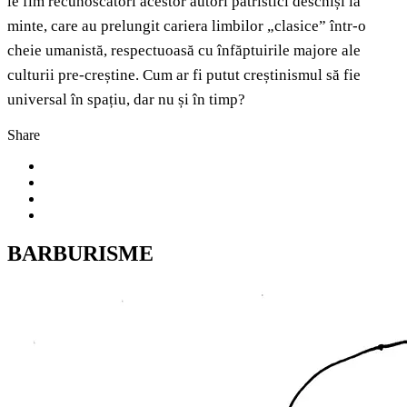
le fim recunoscători acestor autori patristici deschiși la
minte, care au prelungit cariera limbilor „clasice” într-o
cheie umanistă, respectuoasă cu înfăptuirile majore ale
culturii pre-creștine. Cum ar fi putut creștinismul să fie
universal în spațiu, dar nu și în timp?
Share
BARBURISME