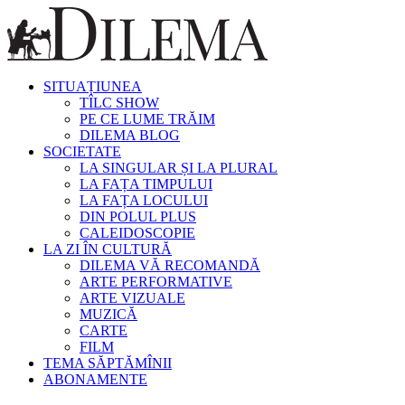
SITUAȚIUNEA
TÎLC SHOW
PE CE LUME TRĂIM
DILEMA BLOG
SOCIETATE
LA SINGULAR ȘI LA PLURAL
LA FAȚA TIMPULUI
LA FAȚA LOCULUI
DIN POLUL PLUS
CALEIDOSCOPIE
LA ZI ÎN CULTURĂ
DILEMA VĂ RECOMANDĂ
ARTE PERFORMATIVE
ARTE VIZUALE
MUZICĂ
CARTE
FILM
TEMA SĂPTĂMÎNII
ABONAMENTE