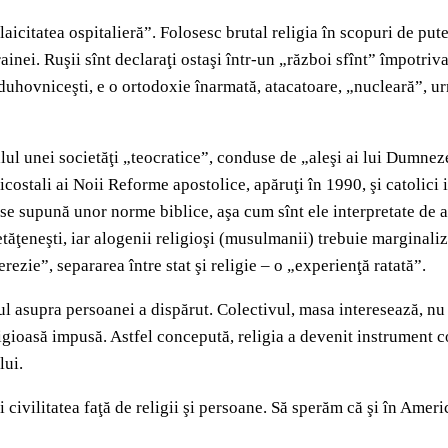
aicitatea ospitalieră”. Folosesc brutal religia în scopuri de pute
crainei. Ruşii sînt declaraţi ostaşi într-un „război sfînt” împotr
uhovniceşti, e o ortodoxie înarmată, atacatoare, „nucleară”, ur
lul unei societăţi „teocratice”, conduse de „aleşi ai lui Dumne
costali ai Noii Reforme apostolice, apăruţi în 1990, şi catolici
 să se supună unor norme biblice, aşa cum sînt ele interpretate d
cetăţeneşti, iar alogenii religioşi (musulmanii) trebuie marginali
rezie”, separarea între stat şi religie – o „experienţă ratată”.
tul asupra persoanei a dispărut. Colectivul, masa interesează, nu 
igioasă impusă. Astfel concepută, religia a devenit instrument 
lui.
şi civilitatea faţă de religii şi persoane. Să sperăm că şi în Amer