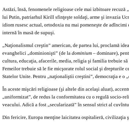
Astăzi, însă, fenomenele religioase cele mai izbitoare recuză „l
lui Putin, patriarhul Kirill sfinţeşte soldaţi, arme şi invazia U
idiom rusesc actual, ortodoxia nu mai pomeneşte de adîncimi d
internă în masă de supuşi.
„Naţionalismul creştin” american, de partea lui, proclamă idea
evanghelici „dominionişti” (de la
dominium
– dominare), penti
cultura, educaţia, afacerile, media, religia şi familia trebuie
Femeilor trebuie să le fie micşorate rolul social şi drepturile 
Statelor Unite. Pentru „naţionaliştii creştini”, democraţia e o „e
În aceste mişcări religioase (şi altele din acelaşi aluat), accen
„uniformizat”, de redus la conformitatea cu o regulă socio-rel
veacului. Adică a fost „secularizată” în sensul strict al cuvîntu
Din fericire, Europa menţine laicitatea ospitalieră, civilizaţia 