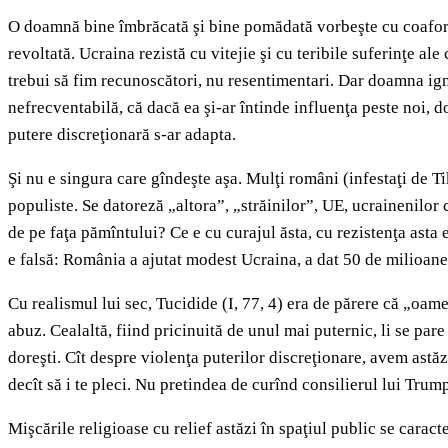
O doamnă bine îmbrăcată şi bine pomădată vorbeşte cu coaforul
revoltată. Ucraina rezistă cu vitejie şi cu teribile suferinţe ale
trebui să fim recunoscători, nu resentimentari. Dar doamna igno
nefrecventabilă, că dacă ea şi-ar întinde influenţa peste noi, d
putere discreţionară s-ar adapta.
Şi nu e singura care gîndeşte aşa. Mulţi români (infestaţi de 
populiste. Se datoreză „altora”, „străinilor”, UE, ucrainenilor 
de pe faţa pămîntului? Ce e cu curajul ăsta, cu rezistenţa asta 
e falsă: România a ajutat modest Ucraina, a dat 50 de milioane
Cu realismul lui sec, Tucidide (I, 77, 4) era de părere că „oame
abuz. Cealaltă, fiind pricinuită de unul mai puternic, li se par
doreşti. Cît despre violenţa puterilor discreţionare, avem astăzi
decît să i te pleci. Nu pretindea de curînd consilierul lui Tr
Mişcările religioase cu relief astăzi în spaţiul public se caracte