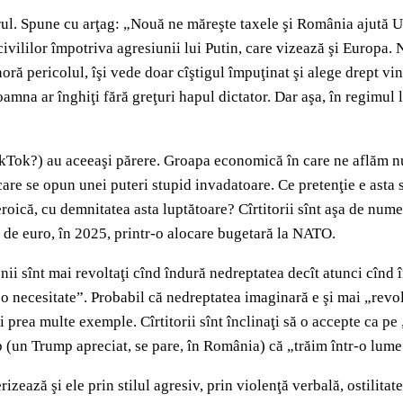
. Spune cu arţag: „Nouă ne măreşte taxele şi România ajută Ucr
 civililor împotriva agresiunii lui Putin, care vizează şi Europa. 
ră pericolul, îşi vede doar cîştigul împuţinat şi alege drept vin
oamna ar înghiţi fără greţuri hapul dictator. Dar aşa, în regimul 
TikTok?) au aceeaşi părere. Groapa economică în care ne aflăm nu
care se opun unei puteri stupid invadatoare. Ce pretenţie e asta s
eroică, cu demnitatea asta luptătoare? Cîrtitorii sînt aşa de num
 de euro, în 2025, printr-o alocare bugetară la NATO.
nii sînt mai revoltaţi cînd îndură nedreptatea decît atunci cînd î
e o necesitate”. Probabil că nedreptatea imaginară e şi mai „revo
 prea multe exemple. Cîrtitorii sînt înclinaţi să o accepte ca pe „
ump (un Trump apreciat, se pare, în România) că „trăim într-o lum
rizează şi ele prin stilul agresiv, prin violenţă verbală, ostilita