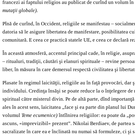
francezi ai faptului religios au publicat de curînd un volum î
mutaţii globale).
Pînă de curînd, în Occident, religiile se manifestau – socialment
datoria să le asigure libertatea de manifestare, posibilitatea cu
comunitară. E ceea ce practică statele UE, e ceea ce declară re
În această atmosferă, accentul principal cade, în religie, asup
– ritualuri, tradiţii, căutări şi elanuri spirituale – revine pers
liber, în măsura în care demersul respectă civilitatea şi libertat
Plasate în regimul laicităţii, religiile au în faţă provocări, da
individului. Credinţa însăşi se poate reduce la o înţelegere de
spiritual către misterul divin. Pe de altă parte, dînd importanţă
ales în acest sens, laicitatea „face şi ea parte din planul lui 
volumul
Teme ecumenice)
întîlnirea religiilor: ea poate da „
ascuns, «imprevizibil» prezent”. Nikolai Berdiaev, de partea sa,
sacralizate în care ea e înclinată nu numai să formuleze, ci şi