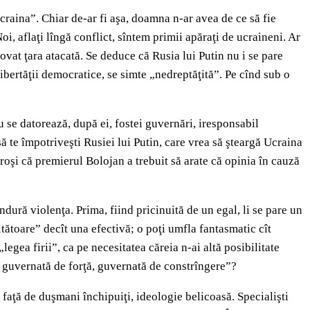
aina”. Chiar de-ar fi aşa, doamna n-ar avea de ce să fie
Noi, aflaţi lîngă conflict, sîntem primii apăraţi de ucraineni. Ar
ovat ţara atacată. Se deduce că Rusia lui Putin nu i se pare
libertăţii democratice, se simte „nedreptăţită”. Pe cînd sub o
 se datorează, după ei, fostei guvernări, iresponsabil
ă te împotriveşti Rusiei lui Putin, care vrea să şteargă Ucraina
eroşi că premierul Bolojan a trebuit să arate că opinia în cauză
ndură violenţa. Prima, fiind pricinuită de un egal, li se pare un
ltătoare” decît una efectivă; o poţi umfla fantasmatic cît
legea firii”, ca pe necesitatea căreia n-ai altă posibilitate
e guvernată de forţă, guvernată de constrîngere”?
te faţă de duşmani închipuiţi, ideologie belicoasă. Specialişti