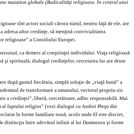
’une mutation globale
(Radicalităţi religioase. În centrul unei
gioase sînt actori sociali cărora statul, neutru faţă de ele, are
 la adresa altor credinţe, să menţină convivialitatea
or religioase” a Consiliului Europei.
ersonal, ca demers al conştiinţei individului. Viaţa religioasă
asă şi spirituală, dialogul credinţelor, cercetarea lor are drum
legere după gustul fiecăruia, simplă soluţie de „viaţă bună” a
a îndemnul de transformare a umanului, vectorul propriu-zis
oare a credinţei”, liberă, cercetătoare, adînc responsabilă. Mai
m al faptului religios” (vezi dialogul cu Andrei Pleşu din
eclarat în forme familiare nouă, acolo unde El este discret,
de distincţia între adevărul infinit al lui Dumnezeu şi forme