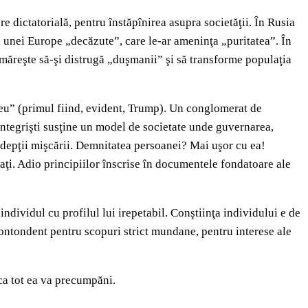
re dictatorială, pentru înstăpînirea asupra societăţii. În Rusia
iva unei Europe „decăzute”, care le-ar ameninţa „puritatea”. În
măreşte să-şi distrugă „duşmanii” şi să transforme populaţia
zeu” (primul fiind, evident, Trump). Un conglomerat de
 integrişti susţine un model de societate unde guvernarea,
e adepţii mişcării. Demnitatea persoanei? Mai uşor cu ea!
zaţi. Adio principiilor înscrise în documentele fondatoare ale
individul cu profilul lui irepetabil. Conştiinţa individului e de
contondent pentru scopuri strict mundane, pentru interese ale
ica tot ea va precumpăni.