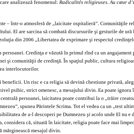
n care analizează fenomenul:
Radicalités religieuses. Au cœur d
e – într-o atmosferă de „laicitate ospitalieră”. Comunităţile reli
ltului. El are sarcina să combată discursurile şi gesturile de ură
zoluţia din 2006 „Libertatea de exprimare şi respectul credinţel
ra persoanei. Credinţa e văzută în primul rînd ca un angajament p
oanei şi comunităţii de credinţă. În spaţiul public, cultura religio
ea interlocutorilor.
r şi beneficii. Un risc e ca religia să devină chestiune privată, a
 nivel psihic, strict omenesc, a mesajului divin. Ea poate ignor
 centrală persoanei, laicitatea poate contribui la o „trăire creat
Dumnezeu”, spunea Părintele Scrima. Tot el vedea ca un „test ulti
posibilitatea de a-l descoperi pe Dumnezeu
şi
acolo unde El nu e d
 considera că, situată în laicitate, religia poate face mai limpe
 să mărginească mesajul divin.