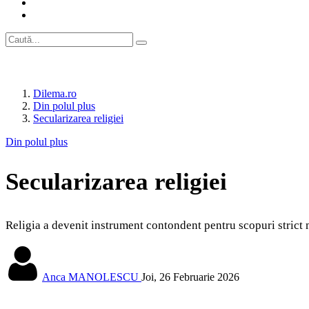
Dilema.ro
Din polul plus
Secularizarea religiei
Din polul plus
Secularizarea religiei
Religia a devenit instrument contondent pentru scopuri strict m
Anca MANOLESCU
Joi, 26 Februarie 2026