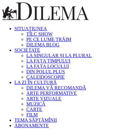
SITUAȚIUNEA
TÎLC SHOW
PE CE LUME TRĂIM
DILEMA BLOG
SOCIETATE
LA SINGULAR ȘI LA PLURAL
LA FAȚA TIMPULUI
LA FAȚA LOCULUI
DIN POLUL PLUS
CALEIDOSCOPIE
LA ZI ÎN CULTURĂ
DILEMA VĂ RECOMANDĂ
ARTE PERFORMATIVE
ARTE VIZUALE
MUZICĂ
CARTE
FILM
TEMA SĂPTĂMÎNII
ABONAMENTE