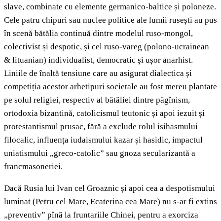
slave, combinate cu elemente germanico-baltice și poloneze.
Cele patru chipuri sau nuclee politice ale lumii rusești au pus
în scenă bătălia continuă dintre modelul ruso-mongol,
colectivist și despotic, și cel ruso-vareg (polono-ucrainean
& lituanian) individualist, democratic și ușor anarhist.
Liniile de înaltă tensiune care au asigurat dialectica și
competiția acestor arhetipuri societale au fost mereu plantate
pe solul religiei, respectiv al bătăliei dintre păgînism,
ortodoxia bizantină, catolicismul teutonic și apoi iezuit și
protestantismul prusac, fără a exclude rolul isihasmului
filocalic, influența iudaismului kazar și hasidic, impactul
uniatismului „greco-catolic” sau gnoza secularizantă a
francmasoneriei.
Dacă Rusia lui Ivan cel Groaznic și apoi cea a despotismului
luminat (Petru cel Mare, Ecaterina cea Mare) nu s-ar fi extins
„preventiv” pînă la fruntariile Chinei, pentru a exorciza