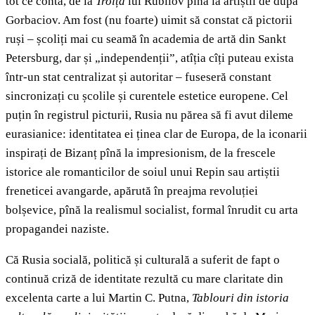
tot ce conta, de la
Troița
lui Rubliov pînă la artiștii de după
Gorbaciov. Am fost (nu foarte) uimit să constat că pictorii
ruși – școliți mai cu seamă în academia de artă din Sankt
Petersburg, dar și „independenții”, atîția cîți puteau exista
într-un stat centralizat și autoritar – fuseseră constant
sincronizați cu școlile și curentele estetice europene. Cel
puțin în registrul picturii, Rusia nu părea să fi avut dileme
eurasianice: identitatea ei ținea clar de Europa, de la iconarii
inspirați de Bizanț pînă la impresionism, de la frescele
istorice ale romanticilor de soiul unui Repin sau artiștii
freneticei avangarde, apărută în preajma revoluției
bolșevice, pînă la realismul socialist, formal înrudit cu arta
propagandei naziste.
Că Rusia socială, politică și culturală a suferit de fapt o
continuă criză de identitate rezultă cu mare claritate din
excelenta carte a lui Martin C. Putna,
Tablouri din istoria