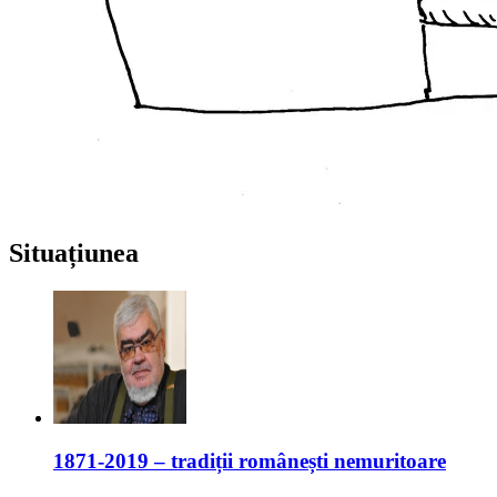
Situațiunea
1871-2019 – tradiții românești nemuritoare