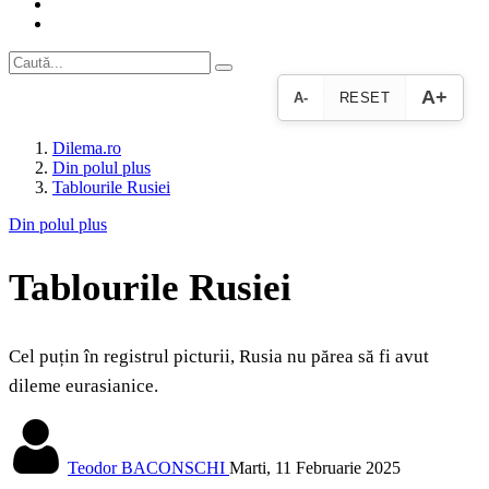
A+
A-
RESET
Dilema.ro
Din polul plus
Tablourile Rusiei
Din polul plus
Tablourile Rusiei
Cel puțin în registrul picturii, Rusia nu părea să fi avut
dileme eurasianice.
Teodor BACONSCHI
Marti, 11 Februarie 2025