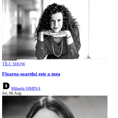
TÎLC SHOW
Floarea-soarelui este a mea
Mihaela SIMINA
Joi, 06 Aug