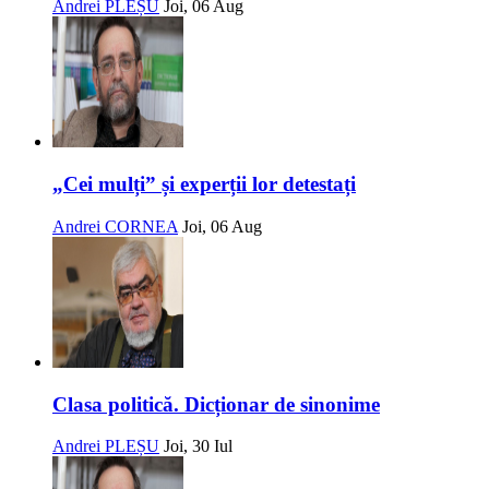
Andrei PLEȘU
Joi, 06 Aug
„Cei mulți” și experții lor detestați
Andrei CORNEA
Joi, 06 Aug
Clasa politică. Dicționar de sinonime
Andrei PLEȘU
Joi, 30 Iul