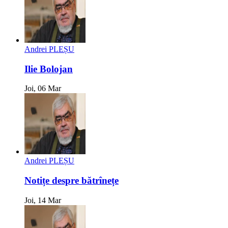
Andrei PLEȘU
Ilie Bolojan
Joi, 06 Mar
Andrei PLEȘU
Notițe despre bătrînețe
Joi, 14 Mar