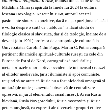
culturală a religiozității ruse,
tradusă din cehă de Maria-
Mădălina Mihai și apărută la finele lui 2024 la editura
ieșeană Doxologia. Născut în 1968, autorul acestei
pasionante sinteze expozitive, dacă nu „expoziționale”, căci
e vorba despre o suită de „tablouri”, a făcut studii de
filologie clasică și slavistică, dar și de teologie, înainte de a
deveni (din 1991) profesor de antropologie culturală la
Universitatea Carolină din Praga. Martin C. Putna compară
pertinent dinamicile spiritual-culturale rusești cu cele din
Europa de Est și de Nord, cartografiază preluările și
metamorfozele unor motive occidentale în imensul creuzet
al elitelor medievale, țarist iluministe și apoi comuniste,
reușind să ne arate că Rusia nu a fost niciodată omogenă și
unitară (de unde și „nevoia” obsesivă de centralizare
opresivă, în jurul elementului rasial rusesc). Avem Rusia
kieviană, Rusia Novgorodului, Rusia moscovită și Rusia
petersburgheză, ca expresii ale diverselor grupuri etnice