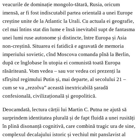
veacurile de dominație mongolo-tătară, Rusia, oricum
imensă, ar fi fost indiscutabil partea orientală a unei Europe
creștine unite de la Atlantic la Urali. Cu actuala ei geografie,
cel mai întins stat din lume e însă inevitabil supt de fantasma
unei lumi ruse autonome și distincte, între Europa și Asia
non-creștină. Situarea ei fatidică e agravată de memoria
imperiului sovietic, cînd Moscova comanda pînă la Berlin,
după ce înglobase în utopia ei comunistă toată Europa
răsăriteană. Vom vedea – sau vor vedea cei prezenți la
sfîrșitul regimului Putin și, mai departe, al secolului 21 –
cum se va „rezolva” această inextricabilă șaradă
confesională, civilizațională și geopolitică.
Deocamdată, lectura cărții lui Martin C. Putna ne ajută să
surprindem identitatea plurală și de fapt fluidă a unei rusități
în plină disonanță cognitivă, care combină tragic ura de sine,
complexul decalajului istoric și vechiul mit panslavist al