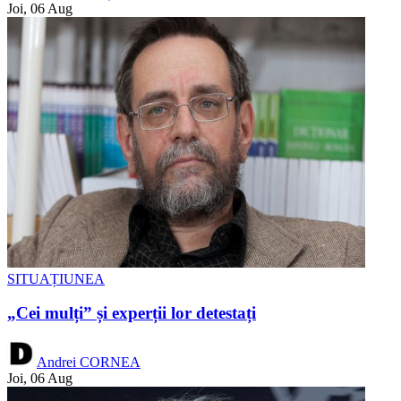
Joi, 06 Aug
SITUAȚIUNEA
„Cei mulți” și experții lor detestați
Andrei CORNEA
Joi, 06 Aug