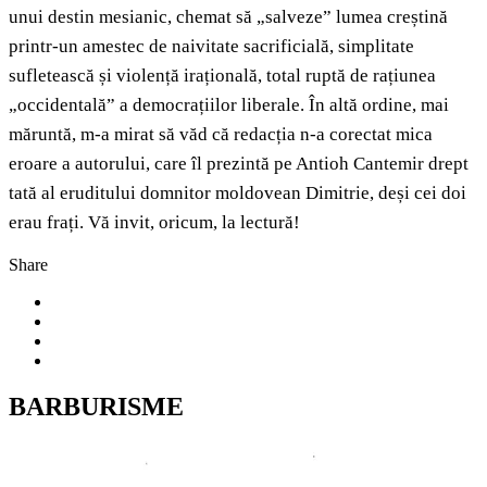
unui destin mesianic, chemat să „salveze” lumea creștină
printr-un amestec de naivitate sacrificială, simplitate
sufletească și violență irațională, total ruptă de rațiunea
„occidentală” a democrațiilor liberale. În altă ordine, mai
măruntă, m-a mirat să văd că redacția n-a corectat mica
eroare a autorului, care îl prezintă pe Antioh Cantemir drept
tată al eruditului domnitor moldovean Dimitrie, deși cei doi
erau frați. Vă invit, oricum, la lectură!
Share
BARBURISME