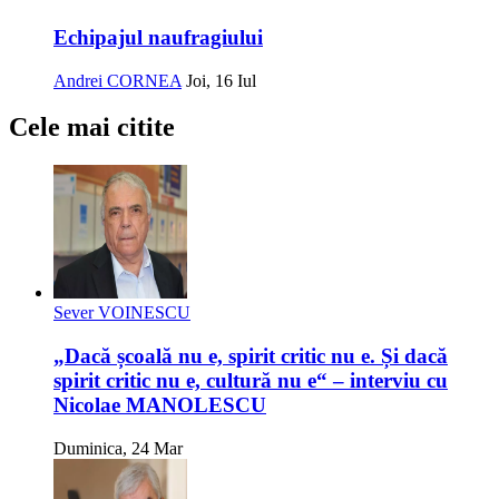
Echipajul naufragiului
Andrei CORNEA
Joi, 16 Iul
Cele mai citite
Sever VOINESCU
„Dacă școală nu e, spirit critic nu e. Și dacă
spirit critic nu e, cultură nu e“ – interviu cu
Nicolae MANOLESCU
Duminica, 24 Mar