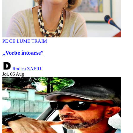
PE CE LUME TRĂIM
„Vorbe întoarse”
Rodica ZAFIU
Joi, 06 Aug