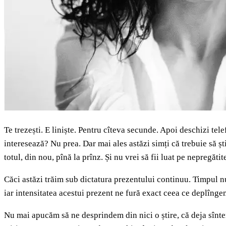
Te trezești. E liniște. Pentru cîteva secunde. Apoi deschizi tele
interesează? Nu prea. Dar mai ales astăzi simți că trebuie să șt
totul, din nou, pînă la prînz. Și nu vrei să fii luat pe nepregătit
Căci astăzi trăim sub dictatura prezentului continuu. Timpul nu 
iar intensitatea acestui prezent ne fură exact ceea ce deplîngem
Nu mai apucăm să ne desprindem din nici o știre, că deja sîntem 