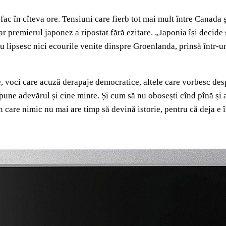
sfac în cîteva ore. Tensiuni care fierb tot mai mult între Canada
r premierul japonez a ripostat fără ezitare. „Japonia își decide 
 Nu lipsesc nici ecourile venite dinspre Groenlanda, prinsă într-u
, voci care acuză derapaje democratice, altele care vorbesc despr
pune adevărul și cine minte. Și cum să nu obosești cînd pînă și
 care nimic nu mai are timp să devină istorie, pentru că deja e în