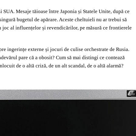
 și SUA. Mesaje tăioase între Japonia și Statele Unite, după ce
singură bugetul de apărare. Aceste cheltuieli nu ar trebui să
n joc al influențelor și revendicărilor, pe măsură ce frontierele
e ingerințe externe și jocuri de culise orchestrate de Rusia.
 adevărul pare că a obosit? Cum să mai distingi ce contează
locuit de o altă criză, de un alt scandal, de o altă alarmă?