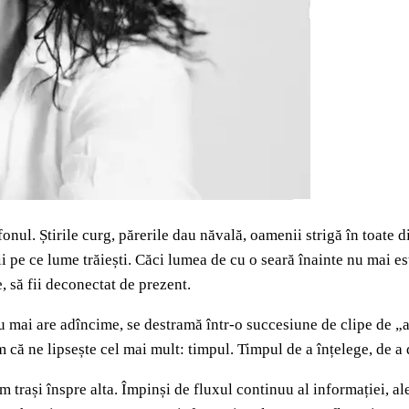
fonul. Știrile curg, părerile dau năvală, oamenii strigă în toate d
ii pe ce lume trăiești. Căci lumea de cu o seară înainte nu mai e
e, să fii deconectat de prezent.
mai are adîncime, se destramă într-o succesiune de clipe de „actu
 că ne lipsește cel mai mult: timpul. Timpul de a înțelege, de a 
trași înspre alta. Împinși de fluxul continuu al informației, aler