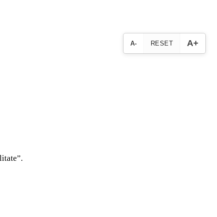
A+
A-
RESET
itate”.