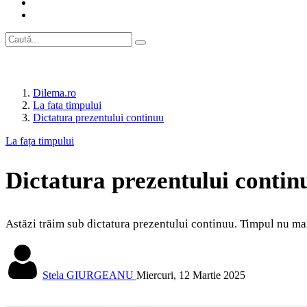
Dilema.ro
La fata timpului
Dictatura prezentului continuu
La fața timpului
Dictatura prezentului contin
Astăzi trăim sub dictatura prezentului continuu. Timpul nu mai
Stela GIURGEANU
Miercuri, 12 Martie 2025