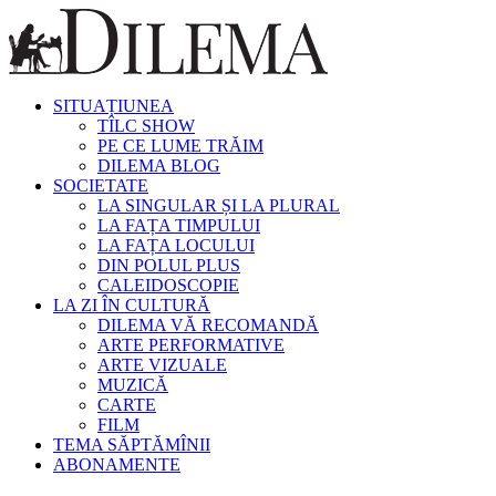
SITUAȚIUNEA
TÎLC SHOW
PE CE LUME TRĂIM
DILEMA BLOG
SOCIETATE
LA SINGULAR ȘI LA PLURAL
LA FAȚA TIMPULUI
LA FAȚA LOCULUI
DIN POLUL PLUS
CALEIDOSCOPIE
LA ZI ÎN CULTURĂ
DILEMA VĂ RECOMANDĂ
ARTE PERFORMATIVE
ARTE VIZUALE
MUZICĂ
CARTE
FILM
TEMA SĂPTĂMÎNII
ABONAMENTE