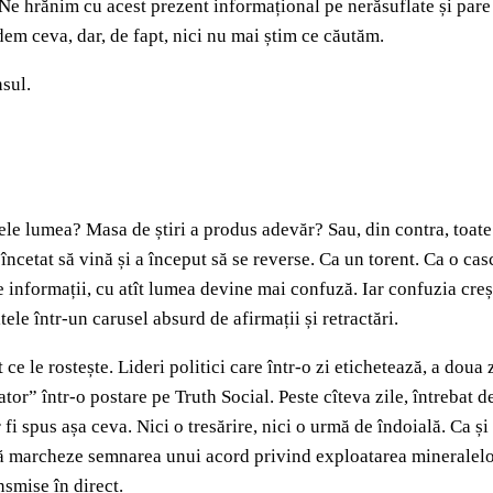
e. Ne hrănim cu acest prezent informațional pe nerăsuflate și pa
dem ceva, dar, de fapt, nici nu mai știm ce căutăm.
nsul.
le lumea? Masa de știri a produs adevăr? Sau, din contra, toate
încetat să vină și a început să se reverse. Ca un torent. Ca o casc
te informații, cu atît lumea devine mai confuză. Iar confuzia cr
ele într-un carusel absurd de afirmații și retractări.
ce le rostește. Lideri politici care într-o zi etichetează, a doua 
r” într-o postare pe Truth Social. Peste cîteva zile, întrebat de
 fi spus așa ceva. Nici o tresărire, nici o urmă de îndoială. Ca ș
ă să marcheze semnarea unui acord privind exploatarea mineralelor 
nsmise în direct.