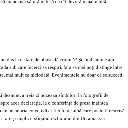
re că nu ne mai săturăm. Însă cu cît devorăm mai multă
 au dus la o stare de oboseală cronică? Și cînd anume am
adă sub care încerci să respiri, fără să mai poți distinge între
ește, mai mult ca niciodată. Evenimentele nu doar că se succed
zi dezmint, a treia zi pozează zîmbitori în fotografii de
spre acea declarație, la o conferință de presă înaintea
i cum memoria colectivă ar fi o foaie albă care poate fi rescrisă
rare și implicit sfîrșitul războiului din Ucraina, s-a