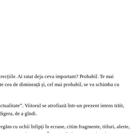
irecțiile. Ai ratat deja ceva important? Probabil. Te mai
ste cea de dimineață și, cel mai probabil, se va schimba cu
alitate”. Viitorul se atrofiază într-un prezent intens trăit,
digera, de a gîndi.
găm cu ochii înfipți în ecrane, citim fragmente, titluri, alerte,