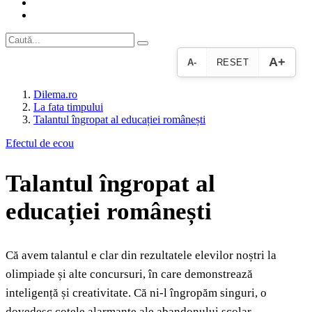
A+
A-
RESET
Dilema.ro
La fata timpului
Talantul îngropat al educației românești
Efectul de ecou
Talantul îngropat al
educației românești
Că avem talantul e clar din rezultatele elevilor noștri la
olimpiade și alte concursuri, în care demonstrează
inteligență și creativitate. Că ni-l îngropăm singuri, o
dovedesc cotele alarmante ale abandonului școlar.