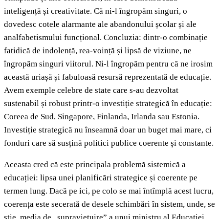
inteligență și creativitate. Că ni-l îngropăm singuri, o
dovedesc cotele alarmante ale abandonului școlar și ale
analfabetismului funcțional. Concluzia: dintr-o combinație
fatidică de indolență, rea-voință și lipsă de viziune, ne
îngropăm singuri viitorul. Ni-l îngropăm pentru că ne irosim
această uriașă și fabuloasă resursă reprezentată de educație.
Avem exemple celebre de state care s-au dezvoltat
sustenabil și robust printr-o investiție strategică în educație:
Coreea de Sud, Singapore, Finlanda, Irlanda sau Estonia.
Investiție strategică nu înseamnă doar un buget mai mare, ci
fonduri care să susțină politici publice coerente și constante.
Aceasta cred că este principala problemă sistemică a
educației: lipsa unei planificări strategice și coerente pe
termen lung. Dacă pe ici, pe colo se mai întîmplă acest lucru,
coerența este secerată de desele schimbări în sistem, unde, se
știe, media de „supraviețuire” a unui ministru al Educației