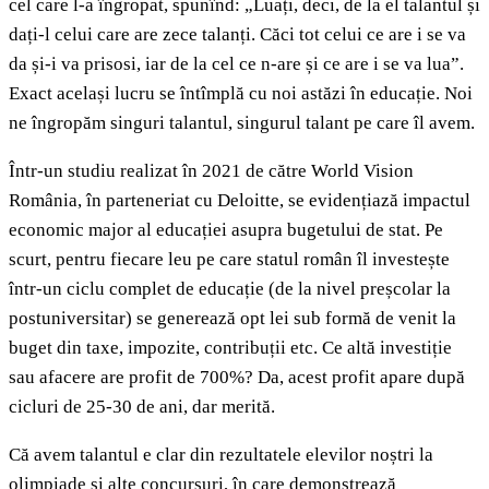
cel care l-a îngropat, spunînd: „Luați, deci, de la el talantul și
dați-l celui care are zece talanți. Căci tot celui ce are i se va
da și-i va prisosi, iar de la cel ce n-are și ce are i se va lua”.
Exact același lucru se întîmplă cu noi astăzi în educație. Noi
ne îngropăm singuri talantul, singurul talant pe care îl avem.
Într-un studiu realizat în 2021 de către World Vision
România, în parteneriat cu Deloitte, se evidențiază impactul
economic major al educației asupra bugetului de stat. Pe
scurt, pentru fiecare leu pe care statul român îl investește
într-un ciclu complet de educație (de la nivel preșcolar la
postuniversitar) se generează opt lei sub formă de venit la
buget din taxe, impozite, contribuții etc. Ce altă investiție
sau afacere are profit de 700%? Da, acest profit apare după
cicluri de 25-30 de ani, dar merită.
Că avem talantul e clar din rezultatele elevilor noștri la
olimpiade și alte concursuri, în care demonstrează