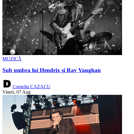
MUZICĂ
Sub umbra lui Hendrix şi Ray Vaughan
Corneliu CAZACU
Vineri, 07 Aug