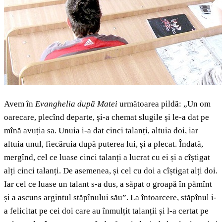
Avem în
Evanghelia după Matei
următoarea pildă: „Un om
oarecare, plecînd departe, și-a chemat slugile și le-a dat pe
mînă avuția sa. Unuia i-a dat cinci talanți, altuia doi, iar
altuia unul, fiecăruia după puterea lui, și a plecat. Îndată,
mergînd, cel ce luase cinci talanți a lucrat cu ei și a cîștigat
alți cinci talanți. De asemenea, și cel cu doi a cîștigat alți doi.
Iar cel ce luase un talant s-a dus, a săpat o groapă în pămînt
și a ascuns argintul stăpînului său”. La întoarcere, stăpînul i-
a felicitat pe cei doi care au înmulțit talanții și l-a certat pe