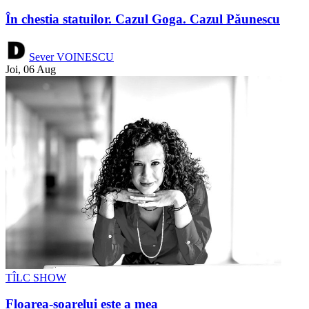
În chestia statuilor. Cazul Goga. Cazul Păunescu
Sever VOINESCU
Joi, 06 Aug
TÎLC SHOW
Floarea-soarelui este a mea