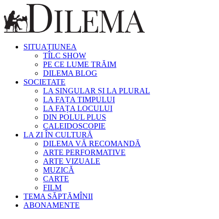
SITUAȚIUNEA
TÎLC SHOW
PE CE LUME TRĂIM
DILEMA BLOG
SOCIETATE
LA SINGULAR ȘI LA PLURAL
LA FAȚA TIMPULUI
LA FAȚA LOCULUI
DIN POLUL PLUS
CALEIDOSCOPIE
LA ZI ÎN CULTURĂ
DILEMA VĂ RECOMANDĂ
ARTE PERFORMATIVE
ARTE VIZUALE
MUZICĂ
CARTE
FILM
TEMA SĂPTĂMÎNII
ABONAMENTE