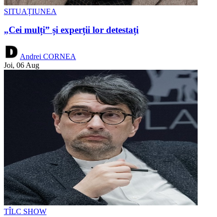
SITUAȚIUNEA
„Cei mulți” și experții lor detestați
Andrei CORNEA
Joi, 06 Aug
TÎLC SHOW