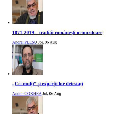
1871-2019 – tradiții românești nemuritoare
Andrei PLEȘU
Joi, 06 Aug
„Cei mulți” și experții lor detestați
Andrei CORNEA
Joi, 06 Aug