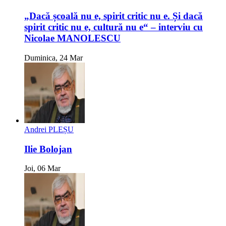
„Dacă școală nu e, spirit critic nu e. Și dacă
spirit critic nu e, cultură nu e“ – interviu cu
Nicolae MANOLESCU
Duminica, 24 Mar
Andrei PLEȘU
Ilie Bolojan
Joi, 06 Mar