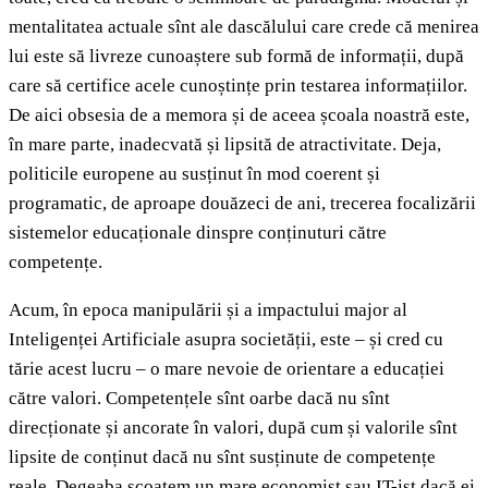
mentalitatea actuale sînt ale dascălului care crede că menirea
lui este să livreze cunoaștere sub formă de informații, după
care să certifice acele cunoștințe prin testarea informațiilor.
De aici obsesia de a memora și de aceea școala noastră este,
în mare parte, inadecvată și lipsită de atractivitate. Deja,
politicile europene au susținut în mod coerent și
programatic, de aproape douăzeci de ani, trecerea focalizării
sistemelor educaționale dinspre conținuturi către
competențe.
Acum, în epoca manipulării și a impactului major al
Inteligenței Artificiale asupra societății, este – și cred cu
tărie acest lucru – o mare nevoie de orientare a educației
către valori. Competențele sînt oarbe dacă nu sînt
direcționate și ancorate în valori, după cum și valorile sînt
lipsite de conținut dacă nu sînt susținute de competențe
reale. Degeaba scoatem un mare economist sau IT-ist dacă ei