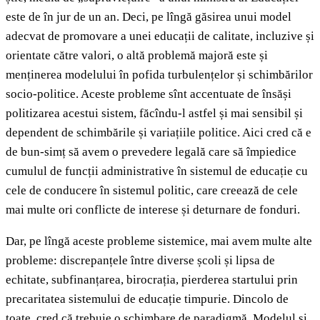
este de în jur de un an. Deci, pe lîngă găsirea unui model
adecvat de promovare a unei educații de calitate, incluzive și
orientate către valori, o altă problemă majoră este și
menținerea modelului în pofida turbulențelor și schimbărilor
socio-politice. Aceste probleme sînt accentuate de însăși
politizarea acestui sistem, făcîndu-l astfel și mai sensibil și
dependent de schimbările și variațiile politice. Aici cred că e
de bun-simț să avem o prevedere legală care să împiedice
cumulul de funcții administrative în sistemul de educație cu
cele de conducere în sistemul politic, care creează de cele
mai multe ori conflicte de interese și deturnare de fonduri.
Dar, pe lîngă aceste probleme sistemice, mai avem multe alte
probleme: discrepanțele între diverse școli și lipsa de
echitate, subfinanțarea, birocrația, pierderea startului prin
precaritatea sistemului de educație timpurie. Dincolo de
toate, cred că trebuie o schimbare de paradigmă. Modelul și