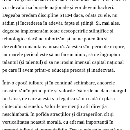
vor devaloriza bursele naționale și vor deveni hackeri.
Degeaba predăm discipline STEM dacă, odată cu ele, nu
sădim și încrederea în adevăr, fapte și știință. Și, mai ales,
degeaba implementăm toate descoperirile științifice și
tehnologice dacă ne robotizăm și nu ne potențăm și
dezvoltăm umanitatea noastră. Acestea sînt pericole majore,
iar marele pericol este să nu facem nimic, să ne îngropăm
talantul (și talentul) și să ne irosim imensul capital național
pe care îl avem printr-o educație precară și inadecvată.
Într-o epocă tulbure și în continuă schimbare, ancorele
noastre rămîn principiile și valorile. Valorile ne dau catargul
lui Ulise, de care acesta s-a legat ca să nu cadă în plasa
cîntecului sirenelor. Valorile ne mențin atît direcția
neschimbată, în pofida atracțiilor și distragerilor, cît și
verticalitatea noastră morală, cu atît mai importantă în
vremuri tulburi și imprevizibile. Deci o educație bazată pe