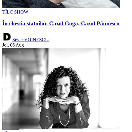
TÎLC SHOW
În chestia statuilor. Cazul Goga. Cazul Păunescu
Sever VOINESCU
Joi, 06 Aug