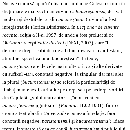
Nu avea cum să apară în lista lui Iordache Golescu și nici
în
dicționarele mai vechi un cuvînt ca
bucureștenism
, derivat
modern și destul de rar din
bucureștean
. Cuvîntul a fost
înregistrat de Florica Dimitrescu, în
Dicționar de cuvinte
recente
, ediția a II-a, 1997, de unde a fost preluat și de
Dicționarul explicativ ilustrat
(DEXI, 2007), care îl
definește drept „calitatea de a fi bucureștean; manifestare,
atitudine specifică unui bucureștean”. În texte,
bucureștenism
are de cele mai multe ori, ca și alte derivate
cu sufixul -
ism
, conotații negative; la singular, dar mai ales
la plural
(bucureștenisme)
se referă la particularități de
limbaj muntenești, atribuite pe drept sau pe nedrept vorbirii
din Capitală: „stilul unui autor – „împistriţat cu
bucureştenisme
jignitoare”
(Familia
, 11.02.1901).
Într-o
cronică teatrală din
Universul
se puneau în relație, fără
conotații negative,
parizianismul
și
bucureștenismul:
„dacă
teatrul izbutește să dea ce caută,
bucureștenismul
publicului