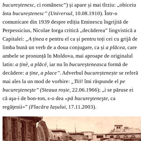
bucureștenesc
, ci românesc”) și apare și mai tîrziu: „obiceiu
ăsta
bucureștenesc”
(Universul,
10.08.1910). Într-o
comunicare din 1939 despre ediția Eminescu îngrijită de
Perpessicius, Nicolae Iorga critică „decăderea” lingvistică a
Capitalei:
„A ținea
e pentru el ca și pentru toți cei cu grijă de
limba bună un verb de a doua conjugare, ca și
a plăcea
, care
ambele se pronunță în Moldova, mai aproape de originalul
latin:
a ținè, a plăcè,
iar nu în
bucureșteneasca
formă de
decădere:
a ține, a place”
. Adverbul
bucureștenește
se referă
mai ales la un mod de vorbire:
„Tiii
! îmi răspunde el
pe
bucureşteneşte”
(Steaua roșie,
22.06.1966); „i se păruse ei
că aşa-i de bon-ton, s-o dea
«pă bucureşteneşte
, ca
regăţenii»”
(Flacăra Iașului
, 17.11.2003).