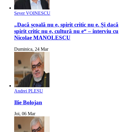
Sever VOINESCU
„Dacă școală nu e, spirit critic nu e. Și dacă
spirit critic nu e, cultură nu e“ – interviu cu
Nicolae MANOLESCU
Duminica, 24 Mar
Andrei PLEȘU
Ilie Bolojan
Joi, 06 Mar