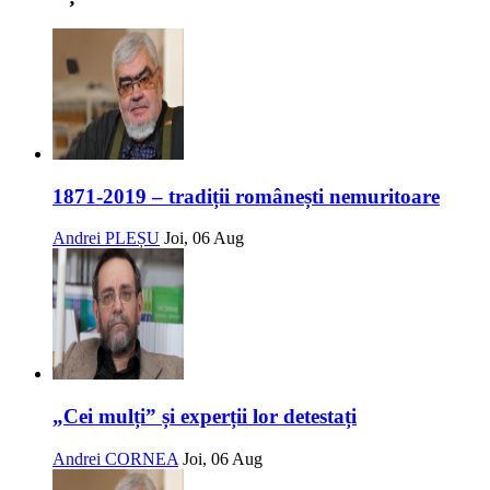
1871-2019 – tradiții românești nemuritoare
Andrei PLEȘU
Joi, 06 Aug
„Cei mulți” și experții lor detestați
Andrei CORNEA
Joi, 06 Aug