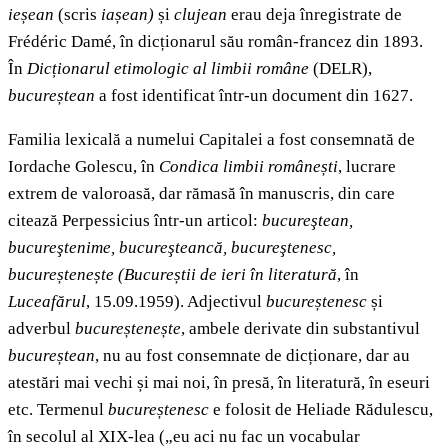
ieșean
(scris
iașean)
și
clujean
erau deja înregistrate de
Frédéric Damé, în dicționarul său român-francez din 1893.
În
Dicționarul etimologic al limbii române
(DELR),
bucureștean
a fost identificat într-un document din 1627.
Familia lexicală a numelui Capitalei a fost consemnată de
Iordache Golescu, în
Condica limbii românești
, lucrare
extrem de valoroasă, dar rămasă în manuscris, din care
citează Perpessicius într-un articol:
bucureştean,
bucureştenime, bucureşteancă, bucureştenesc,
bucureștenește
(Bucureștii de ieri în literatură
, în
Luceafărul
, 15.09.1959). Adjectivul
bucureștenesc
și
adverbul
bucureștenește
, ambele derivate din substantivul
bucureștean
, nu au fost consemnate de dicționare, dar au
atestări mai vechi și mai noi, în presă, în literatură, în eseuri
etc. Termenul
bucureștenesc
e folosit de Heliade Rădulescu,
în secolul al XIX-lea („eu aci nu fac un vocabular