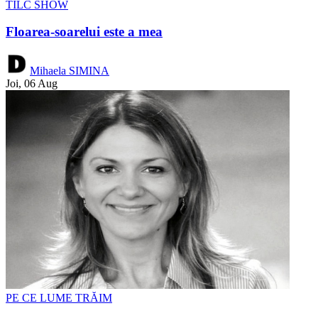
TÎLC SHOW
Floarea-soarelui este a mea
Mihaela SIMINA
Joi, 06 Aug
PE CE LUME TRĂIM