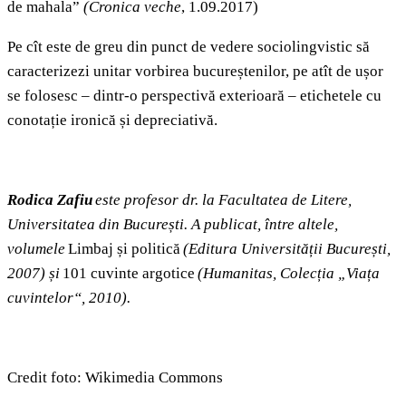
de mahala”
(Cronica veche
,
1.09.2017)
Pe cît este de greu din punct de vedere sociolingvistic să
caracterizezi unitar vorbirea bucureștenilor, pe atît de ușor
se folosesc – dintr-o perspectivă exterioară – etichetele cu
conotație ironică și depreciativă.
Rodica Zafiu
este profesor dr. la Facultatea de Litere,
Universitatea din București. A publicat, între altele,
volumele
Limbaj și politică
(Editura Universității București,
2007) și
101 cuvinte argotice
(Humanitas, Colecția „Viața
cuvintelor“, 2010).
Credit foto: Wikimedia Commons