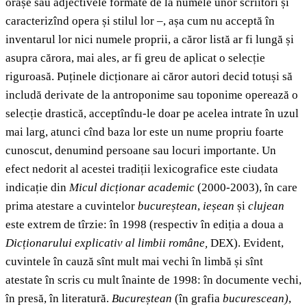
orașe sau adjectivele formate de la numele unor scriitori și
caracterizînd opera și stilul lor –, așa cum nu acceptă în
inventarul lor nici numele proprii, a căror listă ar fi lungă și
asupra cărora, mai ales, ar fi greu de aplicat o selecție
riguroasă. Puținele dicționare ai căror autori decid totuși să
includă derivate de la antroponime sau toponime operează o
selecție drastică, acceptîndu-le doar pe acelea intrate în uzul
mai larg, atunci cînd baza lor este un nume propriu foarte
cunoscut, denumind persoane sau locuri importante. Un
efect nedorit al acestei tradiții lexicografice este ciudata
indicație din
Micul dicționar academic
(2000-2003), în care
prima atestare a cuvintelor
bucureștean
,
ieșean
și
clujean
este extrem de tîrzie: în 1998 (respectiv în ediția a doua a
Dicționarului explicativ al limbii române,
DEX). Evident,
cuvintele în cauză sînt mult mai vechi în limbă și sînt
atestate în scris cu mult înainte de 1998: în documente vechi,
în presă, în literatură.
Bucureștean
(în grafia
bucurescean)
,