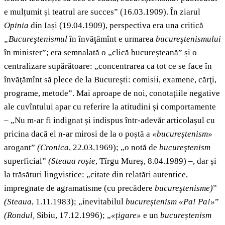
e mulțumit și teatrul are succes” (16.03.1909). În ziarul
Opinia
din Iași (19.04.1909), perspectiva era una critică
„Bucureştenismul
în învăţămînt e urmarea
bucureştenismului
în minister”; era semnalată o „clică bucureșteană” și o
centralizare supărătoare: „concentrarea ca tot ce se face în
învăţămînt să plece de la Bucureşti: comisii, examene, cărţi,
programe, metode”. Mai aproape de noi, conotațiile negative
ale cuvîntului apar cu referire la atitudini și comportamente
– „Nu m-ar fi indignat și indispus într-adevăr articolașul cu
pricina dacă el n-ar mirosi de la o poștă a
«bucureștenism»
arogant”
(Cronica
, 22.03.1969); „o notă de
bucureştenism
superficial”
(Steaua roșie
, Tîrgu Mureș, 8.04.1989) –, dar și
la trăsături lingvistice: „citate din relatări autentice,
impregnate de agramatisme (cu precădere
bucureştenisme)
”
(Steaua
, 1.11.1983);
„inevitabilul
bucureștenism
«Pa! Pa!»
”
(Rondul,
Sibiu, 17.12.1996); „
«țigare»
e un
bucureștenism