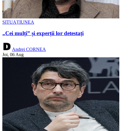
SITUAȚIUNEA
„Cei mulți” și experții lor detestați
Andrei CORNEA
Joi, 06 Aug