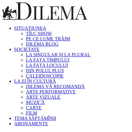
SITUAȚIUNEA
TÎLC SHOW
PE CE LUME TRĂIM
DILEMA BLOG
SOCIETATE
LA SINGULAR ȘI LA PLURAL
LA FAȚA TIMPULUI
LA FAȚA LOCULUI
DIN POLUL PLUS
CALEIDOSCOPIE
LA ZI ÎN CULTURĂ
DILEMA VĂ RECOMANDĂ
ARTE PERFORMATIVE
ARTE VIZUALE
MUZICĂ
CARTE
FILM
TEMA SĂPTĂMÎNII
ABONAMENTE