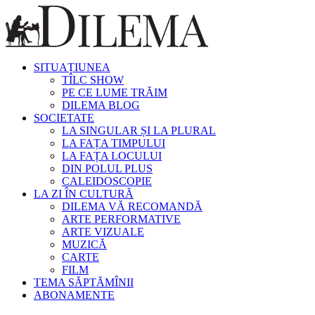
SITUAȚIUNEA
TÎLC SHOW
PE CE LUME TRĂIM
DILEMA BLOG
SOCIETATE
LA SINGULAR ȘI LA PLURAL
LA FAȚA TIMPULUI
LA FAȚA LOCULUI
DIN POLUL PLUS
CALEIDOSCOPIE
LA ZI ÎN CULTURĂ
DILEMA VĂ RECOMANDĂ
ARTE PERFORMATIVE
ARTE VIZUALE
MUZICĂ
CARTE
FILM
TEMA SĂPTĂMÎNII
ABONAMENTE