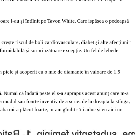
oare l-au și întîlnit pe Tavon White. Care ispășea o pedeapsă
rește riscul de boli cardiovasculare, diabet şi alte afecțiuni”
 formidabilă și surprinzătoare excepție. Un fel de lebede
în piele și acoperit cu o mie de diamante în valoare de 1,5
dă. Numai că îndată peste el s-a suprapus acest anunț care m-a
modul său foarte inventiv de a scrie: de la dreapta la stînga,
ba mi-a plăcut foarte, m-am gîndit să-i aduc și eu aici un