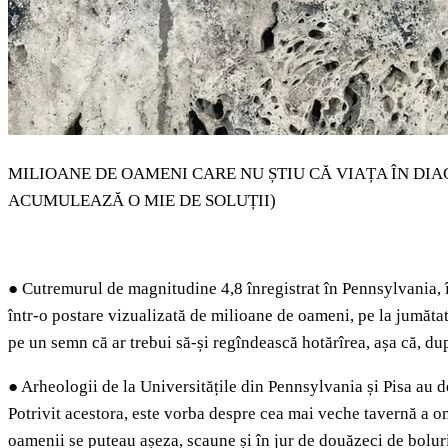
MILIOANE DE OAMENI CARE NU ȘTIU CĂ VIAȚA ÎN DIA
ACUMULEAZĂ O MIE DE SOLUȚII)
●
Cutremurul de magnitudine 4,8 înregistrat în Pennsylvania, î
într-o postare vizualizată de milioane de oameni, pe la jumătat
pe un semn că ar trebui să-și regîndească hotărîrea, așa că, d
●
Arheologii de la Universitățile din Pennsylvania și Pisa au de
Potrivit acestora, este vorba despre cea mai veche tavernă a om
oamenii se puteau așeza, scaune și în jur de douăzeci de bolur