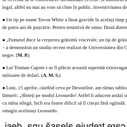
legal, altfel nu mai au voie să cînte în public. Inventivitatea di
●
Un tip pe nume Tavon White a lăsat gravide în același timp p
de patru ani de pușcărie. Pentru tentativă de omor. Două dintre
●
„Fumatul duce la creșterea grăsimii viscerale, un tip de grăsi
– a demonstrat un studiu recent realizat de Universitatea din 
negre.
(
M. P.
)
●
Lui Truman Capote i-ar fi plăcut această supremă extravaga
milioane de dolari. (
A. M. S.
)
●
Luni, 15 aprilie, căutînd ceva pe Dexonline, am rămas tablou
lămurit: „Sînteți pe modul
Leonardo!
Astfel îi aducem astăzi 
cu mîna stîngă, încît era foarte dificil să îl citești fără oglin
omagiu aceluiași Leonardo.