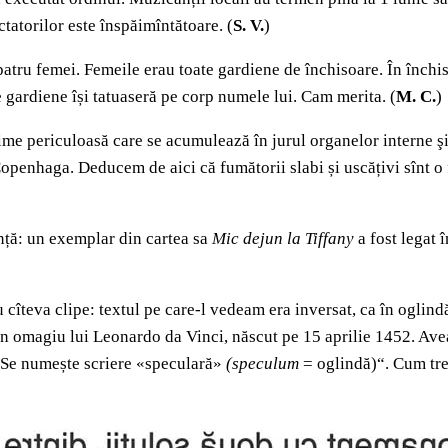
ctatorilor este înspăimîntătoare. (
S. V.
)
atru femei. Femeile erau toate gardiene de închisoare. În închis
 gardiene își tatuaseră pe corp numele lui. Cam merita. (
M. C.
)
me periculoasă care se acumulează în jurul organelor interne şi c
Copenhaga. Deducem de aici că fumătorii slabi și uscățivi sînt o
nță: un exemplar din cartea sa
Mic dejun la Tiffany
a fost legat 
 cîteva clipe: textul pe care-l vedeam era inversat, ca în oglin
un omagiu lui Leonardo da Vinci, născut pe 15 aprilie 1452. Avea 
dă. Se numește scriere «speculară»
(speculum
= oglindă)“. Cum trea