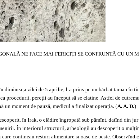
GONALĂ NE FACE MAI FERICIȚI SE CONFRUNTĂ CU UN M
n dimineața zilei de 5 aprilie, l-a prins pe un bărbat taman în t
ea procedurii, pereții au început să se clatine. Astfel de cutremu
upă un moment de pauză, medicul a finalizat operația. (
A. A. D.
)
scoperit, în Irak, o clădire îngropată sub pămînt, datînd din jur
enirii. În interiorul structurii, arheologii au descoperit o mulț
i care conțineau resturi alimentare și oase de pește. Observînd 