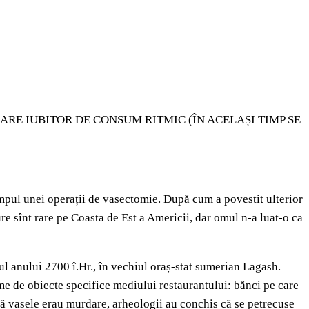
ARE IUBITOR DE CONSUM RITMIC (ÎN ACELAȘI TIMP SE
impul unei operații de vasectomie. După cum a povestit ulterior
re sînt rare pe Coasta de Est a Americii, dar omul n-a luat-o ca
ul anului 2700 î.Hr., în vechiul oraș-stat sumerian Lagash.
ime de obiecte specifice mediului restaurantului: bănci pe care
că vasele erau murdare, arheologii au conchis că se petrecuse