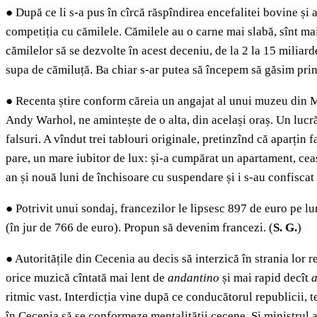
●
După ce li s-a pus în cîrcă răspîndirea encefalitei bovine și 
competiția cu cămilele. Cămilele au o carne mai slabă, sînt mai 
cămilelor să se dezvolte în acest deceniu, de la 2 la 15 miliard
supa de cămiluță. Ba chiar s-ar putea să începem să găsim prin
●
Recenta știre conform căreia un angajat al unui muzeu din Mü
Andy Warhol, ne amintește de o alta, din același oraș. Un lucrăt
falsuri. A vîndut trei tablouri originale, pretinzînd că aparțin f
pare, un mare iubitor de lux: și-a cumpărat un apartament, ceas
an și nouă luni de închisoare cu suspendare și i s-au confiscat 
●
Potrivit unui sondaj, francezilor le lipsesc 897 de euro pe l
(în jur de 766 de euro). Propun să devenim francezi. (
S. G.
)
●
Autoritățile din Cecenia au decis să interzică în strania lor 
orice muzică cîntată mai lent de
andantino
și mai rapid decît
a
ritmic vast. Interdicția vine după ce conducătorul republicii,
în Cecenia să se conformeze mentalității cecene. Și ministrul a