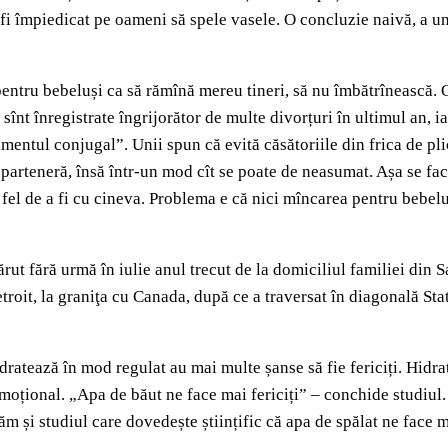
 fi împiedicat pe oameni să spele vasele. O concluzie naivă, a uno
pentru bebeluși ca să rămînă mereu tineri, să nu îmbătrînească. 
 sînt înregistrate îngrijorător de multe divorțuri în ultimul an, ia
ntul conjugal”. Unii spun că evită căsătoriile din frica de plict
 o parteneră, însă într-un mod cît se poate de neasumat. Așa se 
l fel de a fi cu cineva. Problema e că nici mîncarea pentru bebelu
ărut fără urmă în iulie anul trecut de la domiciliul familiei din 
etroit, la graniţa cu Canada, după ce a traversat în diagonală Sta
idratează în mod regulat au mai multe șanse să fie fericiți. Hidr
emoțional. „Apa de băut ne face mai fericiți” – conchide studiul.
ăm și studiul care dovedește științific că apa de spălat ne face m