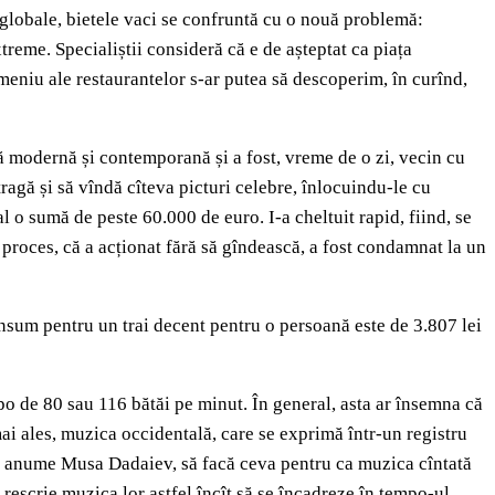
i globale, bietele vaci se confruntă cu o nouă problemă:
treme. Specialiștii consideră că e de așteptat ca piața
e meniu ale restaurantelor s-ar putea să descoperim, în curînd,
ă modernă și contemporană și a fost, vreme de o zi, vecin cu
tragă și să vîndă cîteva picturi celebre, înlocuindu-le cu
tal o sumă de peste 60.000 de euro. I-a cheltuit rapid, fiind, se
 proces, că a acționat fără să gîndească, a fost condamnat la un
onsum pentru un trai decent pentru o persoană este de 3.807 lei
mpo de 80 sau 116 bătăi pe minut. În general, asta ar însemna că
 mai ales, muzica occidentală, care se exprimă într-un registru
 un anume Musa Dadaiev, să facă ceva pentru ca muzica cîntată
 rescrie muzica lor astfel încît să se încadreze în tempo-ul