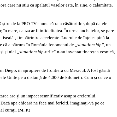
ra care nu știu că spălatul vaselor este, în sine, o calamitate.
O știre de la PRO TV spune că rata căsătoriilor, după datele
r, în mare, cauza ar fi infidelitatea. În urma anchetelor, se pare
iseală și îmbătrînire accelerate. Lucrul e de înțeles pînă la
face că a pătruns în România fenomenul de
„situationship”
, un
și și nici
„situationship
-urile” n-au inventat tinerețea veșnică,
San Diego, în apropiere de frontiera cu Mexicul. A fost găsită
tele Unite pe o distanţă de 4.000 de kilometri. Cum și cu ce o
atarea are şi un impact semnificativ asupra creierului,
 Dacă apa chioară ne face mai fericiți, imaginați-vă pe ce
ai curați.
(
M. P.
)