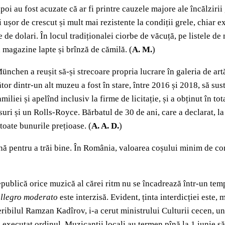
apoi au fost acuzate că ar fi printre cauzele majore ale încălziri
ușor de crescut și mult mai rezistente la condiții grele, chiar ex
e de dolari. În locul tradiționalei ciorbe de văcuță, pe listele d
 magazine lapte și brînză de cămilă. (
A. M.
)
nchen a reușit să-și strecoare propria lucrare în galeria de art
or dintr-un alt muzeu a fost în stare, între 2016 și 2018, să sus
amiliei și apelînd inclusiv la firme de licitație, și a obținut în to
uri și un Rolls-Royce. Bărbatul de 30 de ani, care a declarat, la
toate bunurile prețioase. (
A. A. D.
)
ună pentru a trăi bine. În România, valoarea coșului minim de c
republică orice muzică al cărei ritm nu se încadrează într-un te
llegro
moderato
este interzisă. Evident, ținta interdicției este,
 teribilul Ramzan Kadîrov, i-a cerut ministrului Culturii cecen,
 executat ordinul. Muzicanții locali au termen pînă la 1 iunie să