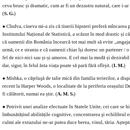
ceva brusc și dramatic, cum ar fi un dezastru natural, care i-ar
(
S. G.
)
●
Cîndva, cineva mi-a zis că tinerii hipsteri preferă mîncarea 
Institutului Național de Statistică, a scăzut în mod drastic și că
că oamenii din România încearcă tot mai mult să evite „angajame
urmă, ce e straniu e că oamenii chiar își doresc un partener /
fel de nici-nici sau și-și amoros. E cel mai la modă și dezirabi
dar, sigur, în felul ăsta viața poate să pară fără sfîrșit. (
I. M.
)
●
Mishka, o căţeluşă de talie mică din familia terierilor, a disp
recent la Harper Woods, o localitate de la periferia orașului D
fi călătorit, numai ea știe. (
A. M. S.
)
●
Potrivit unei analize efectuate în Statele Unite, cei care se h
îmbunătățind abilitățile cognitive, concentrarea şi echilibrul 
culmi ale extazului ne-ar putea duce berea, vinul, tăria. Aștept