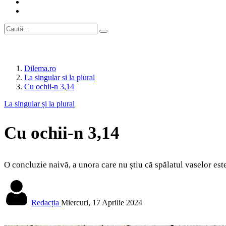
Dilema.ro
La singular si la plural
Cu ochii-n 3,14
La singular și la plural
Cu ochii-n 3,14
O concluzie naivă, a unora care nu știu că spălatul vaselor este
Redacția
Miercuri, 17 Aprilie 2024