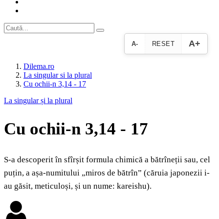
A+
A-
RESET
Dilema.ro
La singular si la plural
Cu ochii-n 3,14 - 17
La singular și la plural
Cu ochii-n 3,14 - 17
S-a descoperit în sfîrșit formula chimică a bătrîneții sau, cel
puțin, a așa-numitului „miros de bătrîn” (căruia japonezii i-
au găsit, meticuloși, și un nume: kareishu).