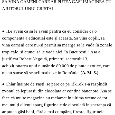
SĂ VINĂ OAMENI CARE AR PUTEA GĂSI IMAGINEA CU
AJUTORUL UNUI CRISTAL
●
„Le avem ca să le avem pentru că eu consider că o
componentă a educației este și aceasta. Să vină copiii, să
vină oameni care nu-și permit să meargă să le vadă în zonele
tropicale, și atunci să le vadă aici, în București.” Așa a
justificat Robert Negoiță, primarul sectorului 3,
achiziționarea unui număr de 80.000 de plante exotice, care
nu au șanse să se aclimatizeze în România. (
A. M.
S.
)
●
Chiar înainte de Paști, se pare că pe TikTok s-a răspîndit
zvonul că iepurașii din ciocolată ar conține bancnote. Așa se
face că multe magazine au reclamat în ultima vreme că tot
mai mulți clienți sparg figurinele de ciocolată în speranța că
ar putea găsi bani, fără a mai cumpăra, firește, figurinele