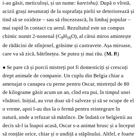
i-au găsit, meticuloși, și un nume:
kareishu)
. După o vîrstă,
acizii grași nesaturați de la suprafața pielii se deteriorează și
tind să se oxideze – sau să rîncezească, în limbaj popular –
mai rapid în contact cu aerul. Rezultatul este un compus
chimic numit 2-nonenal (C
H
O), al cărui miros amintește
9
16
de rădăcini de stînjenel, grăsime și castravete. Așa miroase,
care va să zică, bătrînețea. Se putea și mai rău. (
M. P.
)
●
Se pare că și porcii mistreți pot fi domesticiți și crescuți
drept animale de companie. Un cuplu din Belgia chiar a
amenajat o canapea cu perne pentru Oscar, mistrețul de 80
de kilograme găsit acum un an, cînd era pui, în timpul unei
vînători. Inițial, au vrut doar să-l salveze și să se ocupe de el
o vreme, apoi l-au dus la o fermă pentru reintegrare în
natură, unde a refuzat să mănînce. De îndată ce belgienii au
decis să-l ia înapoi acasă, Oscar s-a animat brusc și a început
să ronțăie orice, chiar și o undiță a stăpînului. Altfel, e foarte