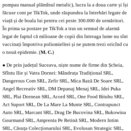
pompau manual plămînul metalic), lucra la a doua carte și își
făcuse cont pe TikTok, unde răspundea la întrebări legate de
viață și de boala lui pentru cei peste 300.000 de urmăritori.
În prima sa postare pe TikTok a tras un semnal de alarmă
legat de faptul că milioane de copii din întreaga lume nu sînt
vaccinați împotriva poliomielitei și ne putem trezi oricînd cu
o nouă epidemie. (
M. C.
)
●
De prin județul Suceava, niște nume de firme din Șcheia,
Sfîntu Ilie și Vatra Dornei: Mândruța Tradițional SRL,
Dangerous Com SRL, Zefir SRL, Mica Rază De Soare SRL,
Angel Recreativ SRL, DM Depanaj Menaj SRL, Idei Puka
SRL, Plai Dornean SRL, Acord SRL, One Food Bitubu SRL,
Act Suport SRL, De La Mare La Munte SRL, Contrapunct
Auto SRL, Marcant SRL, Drag De Bucovina SRL, Bukowina
Gourmand SRL, Amprenta Pe Retină SRL, Modern Intim
SRL, Căsuța Colecționarului SRL, Evolusan Strategic SRL,