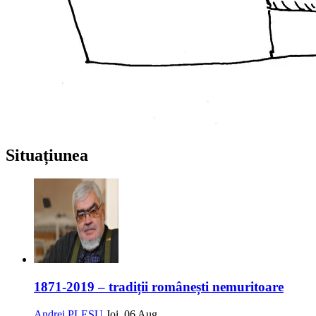
Situațiunea
1871-2019 – tradiții românești nemuritoare
Andrei PLEȘU
Joi, 06 Aug