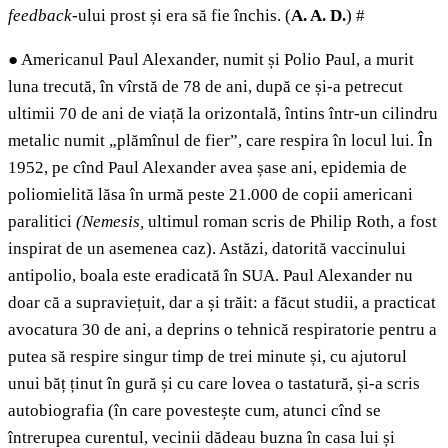
feedback
-ului prost și era să fie închis. (
A.
A. D.
) #
●
Americanul Paul Alexander, numit și Polio Paul, a murit
luna trecută, în vîrstă de 78 de ani, după ce și-a petrecut
ultimii 70 de ani de viață la orizontală, întins într-un cilindru
metalic numit „plămînul de fier”, care respira în locul lui. În
1952, pe cînd Paul Alexander avea șase ani, epidemia de
poliomielită lăsa în urmă peste 21.000 de copii americani
paralitici
(Nemesis,
ultimul roman scris de Philip Roth, a fost
inspirat de un asemenea caz). Astăzi, datorită vaccinului
antipolio, boala este eradicată în SUA. Paul Alexander nu
doar că a supraviețuit, dar a și trăit: a făcut studii, a practicat
avocatura 30 de ani, a deprins o tehnică respiratorie pentru a
putea să respire singur timp de trei minute și, cu ajutorul
unui băț ținut în gură și cu care lovea o tastatură, și-a scris
autobiografia (în care povestește cum, atunci cînd se
întrerupea curentul, vecinii dădeau buzna în casa lui și