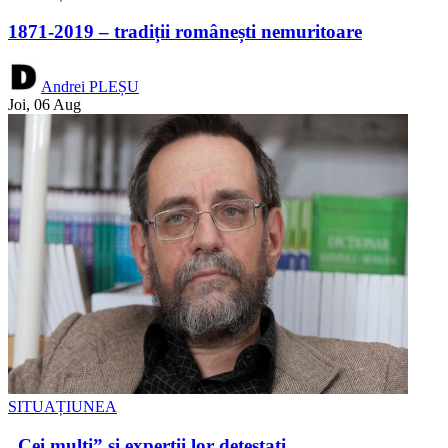
1871-2019 – tradiții românești nemuritoare
Andrei PLEȘU
Joi, 06 Aug
SITUAȚIUNEA
„Cei mulți” și experții lor detestați