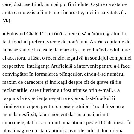
care, distruse fiind, nu mai pot fi vîndute. O știre ca asta ne
arată că nu există limite nici în prostie, nici în naivitate. (
I.
M.
)
●
Folosind ChatGPT, un tînăr a reușit să mănînce gratuit la
fast-food-ul preferat vreme de nouă luni. A strîns chitanțe de
la mese sau de la casele de marcat și, introducînd codul unic
al acestora, a lăsat o recenzie negativă în sondajul companiei
respective. Inteligența Artificială a intervenit pentru a-l face
convingător în formularea plîngerilor, dîndu-i-se numărul
maxim de caractere și indicații despre cît de grave să fie
reclamațiile, care ulterior au fost trimise prin e-mail. Ca
răspuns la experiența negativă expusă, fast-food-ul îi
trimitea un cupon pentru o masă gratuită. Trucul însă nu a
mers la nesfîrșit, la un moment dat nu a mai primit
cupoanele, dat tot a obținut pînă atunci peste 100 de mese. În
plus, imaginea restaurantului a avut de suferit din pricina