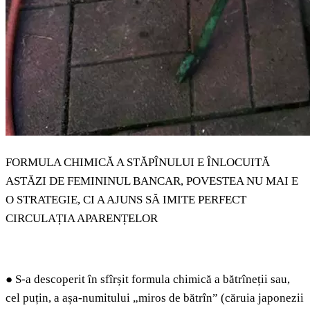
FORMULA CHIMICĂ A STĂPÎNULUI E ÎNLOCUITĂ
ASTĂZI DE FEMININUL BANCAR, POVESTEA NU MAI E
O STRATEGIE, CI A AJUNS SĂ IMITE PERFECT
CIRCULAȚIA APARENȚELOR
●
S-a descoperit în sfîrșit formula chimică a bătrîneții sau,
cel puțin, a așa-numitului „miros de bătrîn” (căruia japonezii