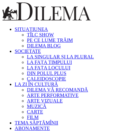
SITUAȚIUNEA
TÎLC SHOW
PE CE LUME TRĂIM
DILEMA BLOG
SOCIETATE
LA SINGULAR ȘI LA PLURAL
LA FAȚA TIMPULUI
LA FAȚA LOCULUI
DIN POLUL PLUS
CALEIDOSCOPIE
LA ZI ÎN CULTURĂ
DILEMA VĂ RECOMANDĂ
ARTE PERFORMATIVE
ARTE VIZUALE
MUZICĂ
CARTE
FILM
TEMA SĂPTĂMÎNII
ABONAMENTE