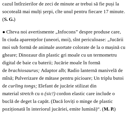
cazul întîrzierilor de zeci de minute ar trebui să fie puși la
socoteală mai mulți șerpi, cîte unul pentru fiecare 17 minute.
(
S. G.
)
●
Cîteva noi avertismente „Infocons” despre produse care,
în ciuda aparențelor (uneori, moi), sînt periculoase: „Jucării
moi sub formă de animale asortate colorate de la o mașină cu
gheare; Dinozaur din plastic gri moale cu un termometru
digital de baie cu baterii; Jucărie moale în formă
de
brachiosaurus;
Adaptor alb; Radio lanternă manivelă de
mînă; Pulverizare de mătase pentru picioare; Un triplu butoi
de
curling tongs;
Elefant de jucărie stilizat din
material
stretch
cu o
(sic!)
cordon elastic care include o
buclă de deget la capăt. (Dacă loviți o minge de plastic
poziționată în interiorul jucăriei, emite lumină)“.
(
M. P.
)