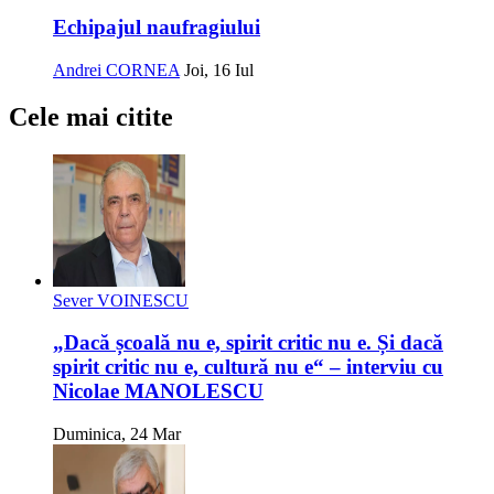
Echipajul naufragiului
Andrei CORNEA
Joi, 16 Iul
Cele mai citite
Sever VOINESCU
„Dacă școală nu e, spirit critic nu e. Și dacă
spirit critic nu e, cultură nu e“ – interviu cu
Nicolae MANOLESCU
Duminica, 24 Mar