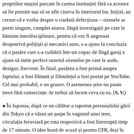
propriilor mașini parcate în curtea instituției fără ca acestea
să fie pornite sau să se afle cineva în interiorul lor. Inițial, au
crezut că e vorba despre o ciudată defecțiune – sirenele ar
porni singure, complet aiurea. După investigații pe care le
bănuim interdisciplinare, pentru că vor fi angrenat
deopotrivă polițiști și mecanici auto, s-a ajuns la concluzia
că o pasăre care s-a cuibărit într-un copac de lîngă garaj a
ajuns să imite perfect sunetul sirenelor pe care le aude,
desigur, frecvent. În final, pasărea a fost prinsă asupra
faptului, a fost filmată și filmulețul a fost postat pe YouTube.
Cel mai probabil, e un graure. O asemenea știre nu poate
trece fără consecințe. Ar trebui să facem ceva cu ea. (
S. V.
)
●
În Japonia, după ce un călător a raportat personalului gării
din Tokyo că a văzut un șarpe în vagonul unui tren,
circulația feroviară pe ruta respectivă a fost întreruptă timp
de 17 minute. O idee bună de scuză și pentru CFR, deși în