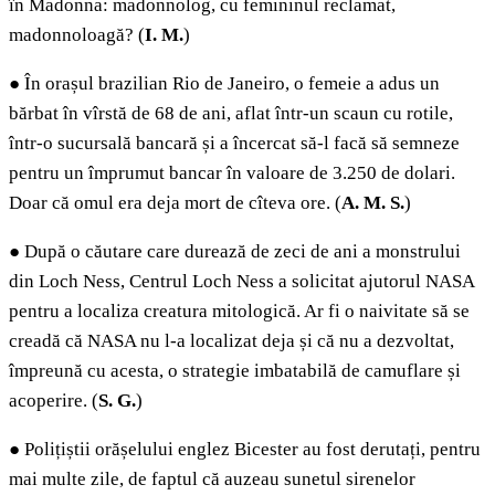
în Madonna: madonnolog, cu femininul reclamat,
madonnoloagă? (
I. M.
)
●
În orașul brazilian Rio de Janeiro, o femeie a adus un
bărbat în vîrstă de 68 de ani, aflat într-un scaun cu rotile,
într-o sucursală bancară și a încercat să-l facă să semneze
pentru un împrumut bancar în valoare de 3.250 de dolari.
Doar că omul era deja mort de cîteva ore. (
A. M. S.
)
●
După o căutare care durează de zeci de ani a monstrului
din Loch Ness, Centrul Loch Ness a solicitat ajutorul NASA
pentru a localiza creatura mitologică. Ar fi o naivitate să se
creadă că NASA nu l-a localizat deja și că nu a dezvoltat,
împreună cu acesta, o strategie imbatabilă de camuflare și
acoperire. (
S. G.
)
●
Polițiștii orășelului englez Bicester au fost derutați, pentru
mai multe zile, de faptul că auzeau sunetul sirenelor