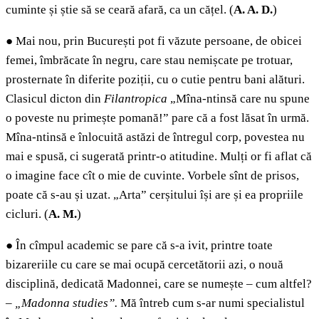
cuminte și știe să se ceară afară, ca un cățel. (
A.
A. D.
)
●
Mai nou, prin București pot fi văzute persoane, de obicei
femei, îmbrăcate în negru, care stau nemișcate pe trotuar,
prosternate în diferite poziții, cu o cutie pentru bani alături.
Clasicul dicton din
Filantropica
„Mîna-ntinsă care nu spune
o poveste nu primește pomană!” pare că a fost lăsat în urmă.
Mîna-ntinsă e înlocuită astăzi de întregul corp, povestea nu
mai e spusă, ci sugerată printr-o atitudine. Mulți or fi aflat că
o imagine face cît o mie de cuvinte. Vorbele sînt de prisos,
poate că s-au și uzat. „Arta” cerșitului își are și ea propriile
cicluri. (
A. M.
)
●
În cîmpul academic se pare că s-a ivit, printre toate
bizareriile cu care se mai ocupă cercetătorii azi, o nouă
disciplină, dedicată Madonnei, care se numește – cum altfel?
–
„Madonna studies”.
Mă întreb cum s-ar numi specialistul