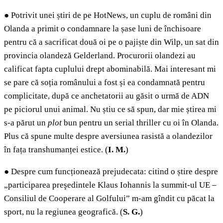
●
Potrivit unei știri de pe HotNews, un cuplu de români din
Olanda a primit o condamnare la șase luni de închisoare
pentru că a sacrificat două oi pe o pajiște din Wilp, un sat din
provincia olandeză Gelderland. Procurorii olandezi au
calificat fapta cuplului drept abominabilă. Mai interesant mi
se pare că soția românului a fost și ea condamnată pentru
complicitate, după ce anchetatorii au găsit o urmă de ADN
pe piciorul unui animal. Nu știu ce să spun, dar mie știrea mi
s-a părut un
plot
bun pentru un serial thriller cu oi în Olanda.
Plus că spune multe despre aversiunea rasistă a olandezilor
în fața transhumanței estice. (
I. M.
)
●
Despre cum funcționează prejudecata: citind o știre despre
„participarea preşedintele Klaus Iohannis la summit-ul UE –
Consiliul de Cooperare al Golfului” m-am gîndit cu păcat la
sport, nu la regiunea geografică. (
S. G.
)