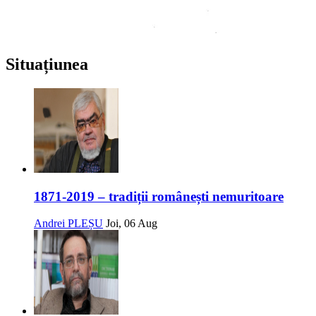
Situațiunea
1871-2019 – tradiții românești nemuritoare
Andrei PLEȘU
Joi, 06 Aug