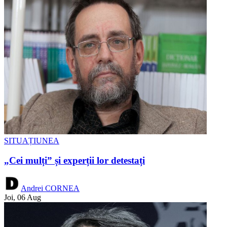
SITUAȚIUNEA
„Cei mulți” și experții lor detestați
Andrei CORNEA
Joi, 06 Aug