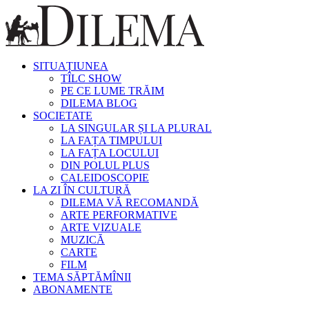
SITUAȚIUNEA
TÎLC SHOW
PE CE LUME TRĂIM
DILEMA BLOG
SOCIETATE
LA SINGULAR ȘI LA PLURAL
LA FAȚA TIMPULUI
LA FAȚA LOCULUI
DIN POLUL PLUS
CALEIDOSCOPIE
LA ZI ÎN CULTURĂ
DILEMA VĂ RECOMANDĂ
ARTE PERFORMATIVE
ARTE VIZUALE
MUZICĂ
CARTE
FILM
TEMA SĂPTĂMÎNII
ABONAMENTE