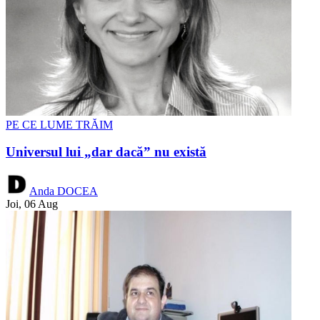
PE CE LUME TRĂIM
Universul lui „dar dacă” nu există
Anda DOCEA
Joi, 06 Aug