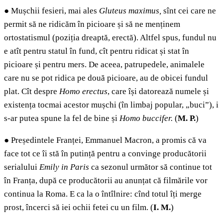
●
Mușchii fesieri, mai ales
Gluteus maximus,
sînt cei care ne
permit să ne ridicăm în picioare și să ne menținem
ortostatismul (poziția dreaptă, erectă). Altfel spus, fundul nu
e atît pentru statul în fund, cît pentru ridicat și stat în
picioare și pentru mers. De aceea, patrupedele, animalele
care nu se pot ridica pe două picioare, au de obicei fundul
plat. Cît despre
Homo erectus
,
care își datorează numele și
existența tocmai acestor mușchi (în limbaj popular, „buci”),
i
s
-
ar putea spune la fel de bine și
Homo buccifer.
(
M. P.
)
●
Președintele Franței, Emmanuel Macron, a promis că va
face tot ce îi stă în putință pentru a convinge producătorii
serialului
Emily in Paris
ca sezonul următor să continue tot
în Franța, după ce producătorii au anunțat că filmările vor
continua la Roma. E ca la o întîlnire: cînd totul îți merge
prost, încerci să iei ochii fetei cu un film. (
I. M.
)