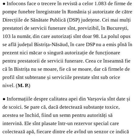
●
Infocons face o trecere în revistă a celor 1.083 de firme de
pompe funebre înregistrate în România și autorizate de către
Direcțiile de Sănătate Publică (DSP) județene. Cei mai mulți
prestatori de servicii funerare sînt, previzibil, în București,
103 la număr, din care autorizați sînt doar 98. La polul opus
se află județul Bistrița-Năsăud, în care DSP nu a emis pînă în
prezent nici măcar o singură autorizație de funcționare
pentru prestatorii de servicii funerare. Ceea ce înseamnă fie
că în Bistrița nu se moare, fie că se moare, dar că firmele de
profil sînt subterane și serviciile prestate sînt sub orice
nivel. (
M. P.
)
●
Informațiile despre calitatea apei din Varșovia sînt date și
de scoici. Se pare că, dacă detectează substanțe toxice,
acestea se închid, fiind un semn pentru autorități să
intervină. Ele sînt plasate într-un rezervor special care
colectează apă, fiecare dintre ele avînd un senzor ce indică