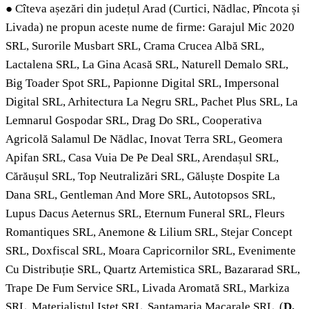
●
Cîteva așezări din județul Arad (Curtici, Nădlac, Pîncota și
Livada) ne propun aceste nume de firme: Garajul Mic 2020
SRL, Surorile Musbart SRL, Crama Crucea Albă SRL,
Lactalena SRL, La Gina Acasă SRL, Naturell Demalo SRL,
Big Toader Spot SRL, Papionne Digital SRL, Impersonal
Digital SRL, Arhitectura La Negru SRL, Pachet Plus SRL, La
Lemnarul Gospodar SRL, Drag Do SRL, Cooperativa
Agricolă Salamul De Nădlac, Inovat Terra SRL, Geomera
Apifan SRL, Casa Vuia De Pe Deal SRL, Arendașul SRL,
Cărăușul SRL, Top Neutralizări SRL, Găluște Dospite La
Dana SRL, Gentleman And More SRL, Autotopsos SRL,
Lupus Dacus Aeternus SRL, Eternum Funeral SRL, Fleurs
Romantiques SRL, Anemone & Lilium SRL, Stejar Concept
SRL, Doxfiscal SRL, Moara Capricornilor SRL, Evenimente
Cu Distribuție SRL, Quartz Artemistica SRL, Bazararad SRL,
Trape De Fum Service SRL, Livada Aromată SRL, Markiza
SRL, Materialistul Isteț SRL, Santamaria Macarale SRL. (
D.