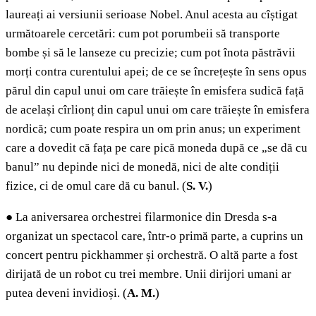
laureați ai versiunii serioase Nobel. Anul acesta au cîștigat
următoarele cercetări: cum pot porumbeii să transporte
bombe și să le lanseze cu precizie; cum pot înota păstrăvii
morți contra curentului apei; de ce se încrețește în sens opus
părul din capul unui om care trăiește în emisfera sudică față
de același cîrlionț din capul unui om care trăiește în emisfera
nordică; cum poate respira un om prin anus; un experiment
care a dovedit că fața pe care pică moneda după ce „se dă cu
banul” nu depinde nici de monedă, nici de alte condiții
fizice, ci de omul care dă cu banul. (
S. V.
)
●
La aniversarea orchestrei filarmonice din Dresda s-a
organizat un spectacol care, într-o primă parte, a cuprins un
concert pentru pickhammer și orchestră. O altă parte a fost
dirijată de un robot cu trei membre. Unii dirijori umani ar
putea deveni invidioși. (
A. M.
)