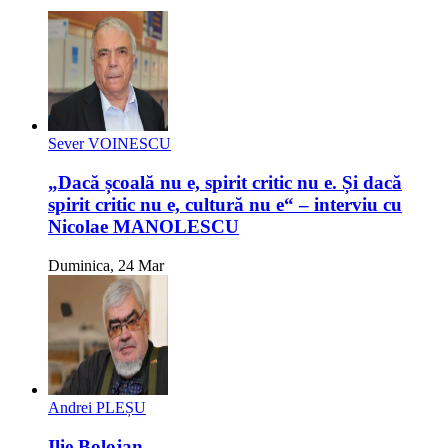
Sever VOINESCU
„Dacă școală nu e, spirit critic nu e. Și dacă
spirit critic nu e, cultură nu e“ – interviu cu
Nicolae MANOLESCU
Duminica, 24 Mar
Andrei PLEȘU
Ilie Bolojan