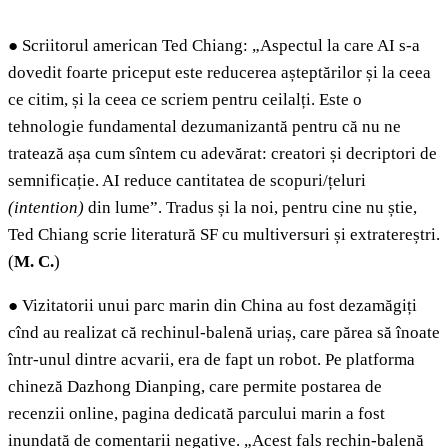
●
Scriitorul american Ted Chiang: „Aspectul la care AI s-a
dovedit foarte priceput este reducerea așteptărilor și la ceea
ce citim, și la ceea ce scriem pentru ceilalți. Este o
tehnologie fundamental dezumanizantă pentru că nu ne
tratează așa cum sîntem cu adevărat: creatori și decriptori de
semnificație. AI reduce cantitatea de scopuri/țeluri
(intention)
din lume”. Tradus și la noi, pentru cine nu știe,
Ted Chiang scrie literatură SF cu multiversuri și extratereștri.
(
M. C.
)
●
Vizitatorii unui parc marin din China au fost dezamăgiți
cînd au realizat că rechinul-balenă uriaș, care părea să înoate
într-unul dintre acvarii, era de fapt un robot. Pe platforma
chineză Dazhong Dianping, care permite postarea de
recenzii online, pagina dedicată parcului marin a fost
inundată de comentarii negative. „Acest fals rechin-balenă