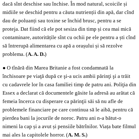
dacă sînt deschise sau închise. În mod natural, scoicile și
midiile se deschid pentru a căuta nutrienții din apă, dar cînd
dau de poluanți sau toxine se închid brusc, pentru a se
proteja. Dat fiind că ele pot sesiza din timp și cea mai mică
contaminare, autoritățile sînt cu ochii pe ele pentru a ști cînd
să întrerupă alimentarea cu apă a orașului și să rezolve
problema. (
A.
A. D.
)
●
O tînără din Marea Britanie a fost condamnată la
închisoare pe viaţă după ce şi-a ucis ambii părinţi şi a trăit
cu cadavrele lor în casa familiei timp de patru ani. Poliţia din
Essex a declarat că documentele găsite la adresă au arătat că
femeia încerca cu disperare ca părinţii săi să nu afle de
problemele financiare pe care continua să le aibă, pentru că
pierdea bani la jocurile de noroc. Patru ani n-a bătut-o
nimeni la cap și a avut și pensiile bătrînilor. Viața bate filmul
mai ales la capitolele horror. (
A. M. S.
)