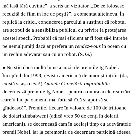
mă lasă fără cuvinte”, a scris un vizitator. „De ce folosesc
recuzită de film în loc de peşti?”, a comentat altcineva. În
replică la critici, conducerea parcului a susținut că robotul
are scopul de a sensibiliza publicul cu privire la protejarea
acestei specii. Probabil că mai eficient ar fi fost să-i întrebe
pe nemulțumiți dacă ar prefera un
rendez-vous
în ocean cu
un rechin adevărat sau cu un robot. (
S. G.
)
●
Nu știu dacă multă lume a auzit de premiile Ig Nobel.
Începînd din 1999, revista americană de umor științific (da,
există și așa ceva!)
Analele Cercetării Improbabile
decernează premiile Ig Nobel „pentru a onora acele realizări
care îi fac pe oamenii mai întîi să rîdă și apoi să se
gîndească”. Premiile, fiecare în valoare de 100 de trilioane
de dolari zimbabweni (adică vreo 50 de cenți în dolarii
americani), se decernează cam în același timp cu adevăratele
premii Nobel, iar la ceremonia de decernare participă adesea