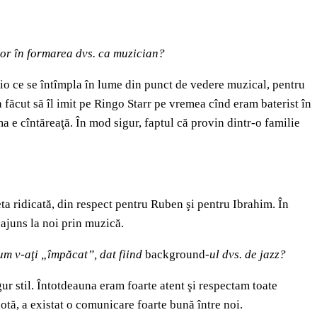
ilor în formarea dvs. ca muzician?
dio ce se întîmpla în lume din punct de vedere muzical, pentru
a făcut să îl imit pe Ringo Starr pe vremea cînd eram baterist în
a e cîntăreaţă. În mod sigur, faptul că provin dintr-o familie
ta ridicată, din respect pentru Ruben şi pentru Ibrahim. În
 ajuns la noi prin muzică.
cum v-aţi „împăcat”, dat fiind
background
-ul dvs. de jazz?
ur stil. Întotdeauna eram foarte atent şi respectam toate
 notă, a existat o comunicare foarte bună între noi.