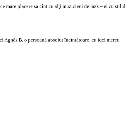
ace mare plăcere să cînt cu alţi muzicieni de jazz – ei cu stilul
arei Agnès B, o persoană absolut încîntătoare, cu idei mereu