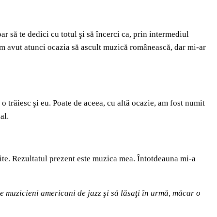
r să te dedici cu totul şi să încerci ca, prin intermediul
u am avut atunci ocazia să ascult muzică românească, dar mi-ar
o trăiesc şi eu. Poate de aceea, cu altă ocazie, am fost numit
al.
erite. Rezultatul prezent este muzica mea. Întotdeauna mi-a
 de muzicieni americani de jazz şi să lăsaţi în urmă, măcar o