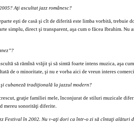
 2005? Aţi ascultat jazz românesc?
te eşti de casă şi cît de diferită este limba vorbită, trebuie doa
 foarte simplu, direct şi transparent, aşa cum o făcea Ibrahim. N
banez”?
cultă să rămînă vrăjit şi să simtă foarte intens muzica, aşa cum 
ată de o minoritate, şi nu e vorba aici de vreun interes comerci
că şi cubaneză tradiţională la jazzul modern?
crescut, graţie familiei mele, înconjurat de stiluri muzicale dif
nd mereu sonorităţi diferite.
z Festival în 2002. Nu v-aţi dori ca într-o zi să cîntaţi alături