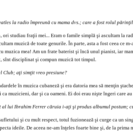
Beatles la radio împreună cu mama dvs.; care a fost rolul părinţ
ori studiau fraţii mei... Eram o famile simplă şi ascultam la ra
scultam muzică de toate genurile. În parte, asta a fost ceea ce m-
 cu muzica mea! Am un frate baterist şi încă unul pianist, iar mam
t, sînt disciplinat şi compun muzică tot timpul.
 Club; aţi simţit vreo presiune?
andardele în muzica cubaneză şi era datoria mea să menţin ştache
i ca muzicieni, dar şi ca oameni. Ei doi erau nişte îngeri care au
st al lui Ibrahim Ferrer căruia i-aţi şi produs albumul postum; 
ufletului şi cu mult respect, totul fuzionează şi curge ca un sing
respecta ideile. De aceea ne-am înţeles foarte bine şi, de la prima