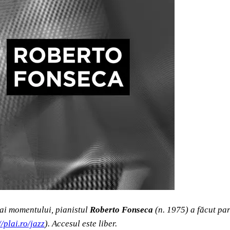
 ai momentului
, pianistul
Roberto Fonseca
(n. 1975) a făcut par
//plai.ro/jazz
). Accesul este liber.