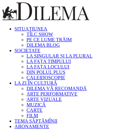
SITUAȚIUNEA
TÎLC SHOW
PE CE LUME TRĂIM
DILEMA BLOG
SOCIETATE
LA SINGULAR ȘI LA PLURAL
LA FAȚA TIMPULUI
LA FAȚA LOCULUI
DIN POLUL PLUS
CALEIDOSCOPIE
LA ZI ÎN CULTURĂ
DILEMA VĂ RECOMANDĂ
ARTE PERFORMATIVE
ARTE VIZUALE
MUZICĂ
CARTE
FILM
TEMA SĂPTĂMÎNII
ABONAMENTE