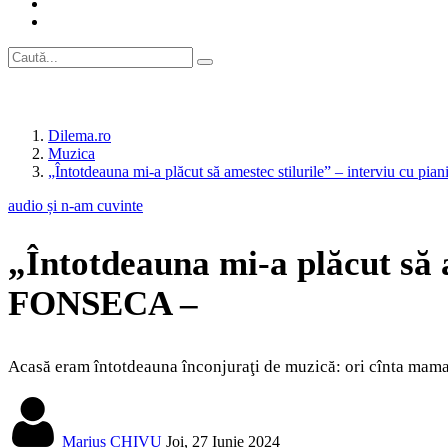
Dilema.ro
Muzica
„Întotdeauna mi-a plăcut să amestec stilurile” – interviu cu 
audio și n-am cuvinte
„Întotdeauna mi-a plăcut să a
FONSECA –
Acasă eram întotdeauna înconjuraţi de muzică: ori cînta mama, o
Marius CHIVU
Joi, 27 Iunie 2024