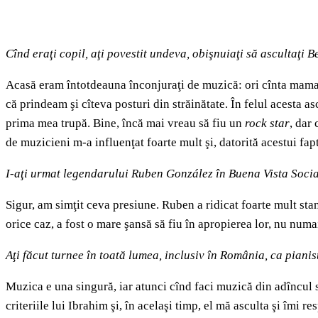
Cînd eraţi copil, aţi povestit undeva, obişnuiaţi să ascultaţi 
Acasă eram întotdeauna înconjuraţi de muzică: ori cînta mama, 
că prindeam şi cîteva posturi din străinătate. În felul acesta a
prima mea trupă. Bine, încă mai vreau să fiu un
rock star
, dar
de muzicieni m-a influenţat foarte mult şi, datorită acestui fap
I-aţi urmat legendarului Ruben González în Buena Vista Social
Sigur, am simţit ceva presiune. Ruben a ridicat foarte mult st
orice caz, a fost o mare şansă să fiu în apropierea lor, nu numa
Aţi făcut turnee în toată lumea, inclusiv în România, ca piani
Muzica e una singură, iar atunci cînd faci muzică din adîncul s
criteriile lui Ibrahim şi, în acelaşi timp, el mă asculta şi îmi 