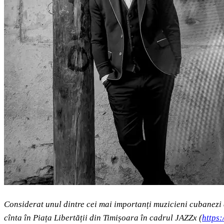
Considerat unul dintre cei mai importanți muzicieni cubanezi
c
înta în Piața Libertății din Timișoara în cadrul JAZZx (
https: