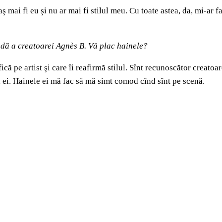
ş mai fi eu şi nu ar mai fi stilul meu. Cu toate astea, da, mi-ar f
dă a creatoarei Agnès B. Vă plac hainele?
că pe artist şi care îi reafirmă stilul. Sînt recunoscător creato
l ei. Hainele ei mă fac să mă simt comod cînd sînt pe scenă.