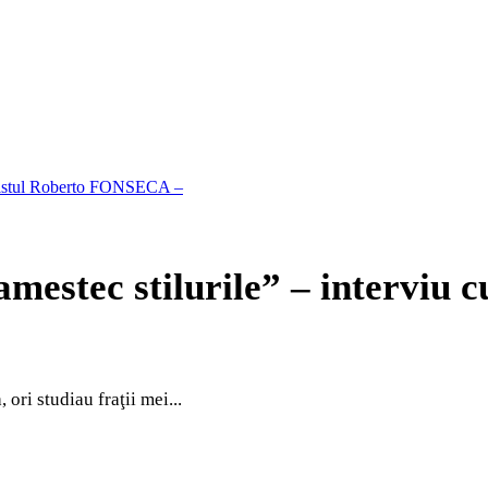
pianistul Roberto FONSECA –
mestec stilurile” – interviu c
ri studiau fraţii mei...