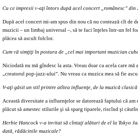
Cu ce impresii v-aţi întors după acel concert „românesc” din
După acel concert mi-am spus din nou că nu contează cît de depar
muzicii – un limbaj universal –, să te faci înţeles într-un fel
plăcea să ascult folclor.
Cum vă simţiţi în postura de „cel mai important muzician cu
Niciodată nu mă gîndesc la asta. Vreau doar ca acela care mă as
„creatorul pop-jazz-ului”. Nu vreau ca muzica mea să fie ascult
V-aţi găsit un stil printre atîtea influenţe, de la muzică clasi
Această diversitate a influenţelor se datorează faptului că am 
plăcut să amestec stilurile şi să sparg tiparele, riscînd şi căutî
Herbie Hancock v-a invitat să cîntaţi alături de el la Tokyo Jaz
dată, rădăcinile muzicale
?