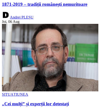
1871-2019 – tradiții românești nemuritoare
Andrei PLEȘU
Joi, 06 Aug
SITUAȚIUNEA
„Cei mulți” și experții lor detestați