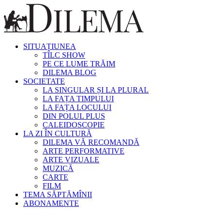
SITUAȚIUNEA
TÎLC SHOW
PE CE LUME TRĂIM
DILEMA BLOG
SOCIETATE
LA SINGULAR ȘI LA PLURAL
LA FAȚA TIMPULUI
LA FAȚA LOCULUI
DIN POLUL PLUS
CALEIDOSCOPIE
LA ZI ÎN CULTURĂ
DILEMA VĂ RECOMANDĂ
ARTE PERFORMATIVE
ARTE VIZUALE
MUZICĂ
CARTE
FILM
TEMA SĂPTĂMÎNII
ABONAMENTE