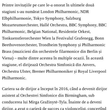
Printre invitațiile pe care le-a onorat în ultimele două
stagiuni s-au numărat London Philharmonic, NDR
Elbphilharmonie, Tokyo Symphony, Salzburg
Mozarteumorchester, Hallé Orchestra, BBC Symphony, BBC
Philharmonic, Belgian National, Residentie Orkest,
Tonkuenstlerorchester Wien la Festivalul Grafenegg, Bonn
Beethovenorchester, Trondheim Symphony și Philharmonic
Brass (muzicieni din orchestrele filarmonice din Berlin și
Viena) – multe dintre acestea în multiple ocazii. În această
stagiune, el dirijează Orchestra Simfonică din Anvers,
Orchestra Ulster, Bremer Philharmoniker și Royal Liverpool
Philharmonic.
Cariera sa de dirijor a început în 2016, când a devenit dirijor
asistent al Orchestrei Simfonice din Birmingham, sub
conducerea lui Mirga Gražinytė-Tyla. Înainte de a deveni
dirijor, a avut o carieră de succes ca violoncelist, concertînd