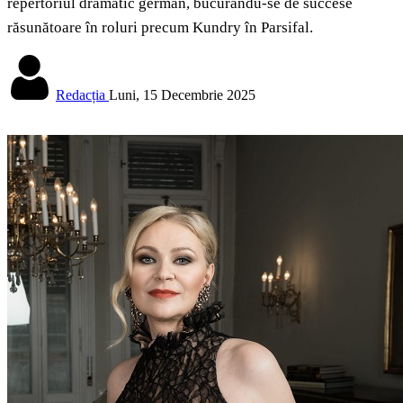
repertoriul dramatic german, bucurându-se de succese
răsunătoare în roluri precum Kundry în Parsifal.
Redacția
Luni, 15 Decembrie 2025