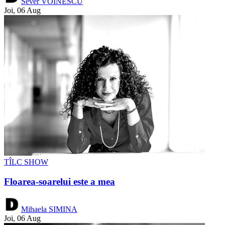
Sever VOINESCU
Joi, 06 Aug
TÎLC SHOW
Floarea-soarelui este a mea
Mihaela SIMINA
Joi, 06 Aug