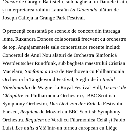
Caesar
de Giorgio Battistelli, sub bagheta lui Daniele Gatti,
și interpretarea rolului Laura în
La Gioconda
alături de
Joseph Calleja la Grange Park Festival.
O prezență constantă pe scenele de concert din întreaga
lume, Ruxandra Donose colaborează frecvent cu orchestre
de top. Angajamentele sale concertistice recente includ:
Concertul de Anul Nou alături de Orchestra Simfonică
Westdeutscher Rundfunk, sub bagheta maestrului Cristian
Măcelaru,
Simfonia a IX-a
de Beethoven cu Philharmonia
Orchestra la Tanglewood Festival, Sieglinde în
Inelul
Nibelungului
de Wagner la Royal Festival Hall,
La mort de
Cléopâtre
cu Philharmonia Orchestra și BBC Scottish
Symphony Orchestra,
Das Lied von der Erde
la Festivalul
Enescu,
Requiem
de Mozart cu BBC Scottish Symphony
Orchestra,
Requiem
de Verdi cu Filarmonica Cehă și Fabio
Luisi,
Les nuits d’été
într-un turneu european cu Liège