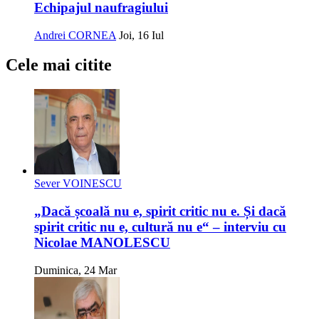
Echipajul naufragiului
Andrei CORNEA
Joi, 16 Iul
Cele mai citite
Sever VOINESCU
„Dacă școală nu e, spirit critic nu e. Și dacă
spirit critic nu e, cultură nu e“ – interviu cu
Nicolae MANOLESCU
Duminica, 24 Mar