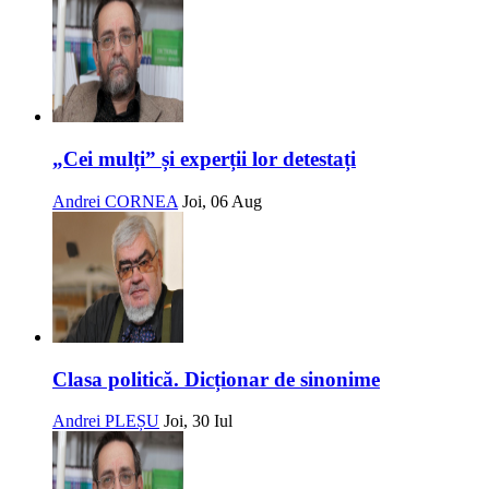
„Cei mulți” și experții lor detestați
Andrei CORNEA
Joi, 06 Aug
Clasa politică. Dicționar de sinonime
Andrei PLEȘU
Joi, 30 Iul