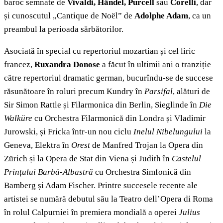
baroc semnate de
Vivaldi, Händel,
Purcell
sau
Corelli
, dar
și cunoscutul „Cantique de Noël” de
Adolphe Adam
, ca un
preambul la perioada sărbătorilor.
Asociată în special cu repertoriul mozartian și cel liric
francez,
Ruxandra Donose
a făcut în ultimii ani o tranziție
către repertoriul dramatic german, bucurîndu-se de succese
răsunătoare în roluri precum Kundry în
Parsifal
, alături de
Sir Simon Rattle și Filarmonica din Berlin, Sieglinde în
Die
Walküre
cu Orchestra Filarmonică din Londra și Vladimir
Jurowski, și Fricka într-un nou ciclu
Inelul Nibelungului
la
Geneva, Elektra în
Orest
de Manfred Trojan la Opera din
Zürich și la Opera de Stat din Viena și Judith în
Castelul
Prințului Barbă-Albastră
cu Orchestra Simfonică din
Bamberg și Adam Fischer. Printre succesele recente ale
artistei se numără debutul său la Teatro dell’Opera di Roma
în rolul Calpurniei în premiera mondială a operei
Julius