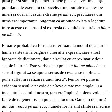
pusă pur și simplu pe umeri. Unele piese ale vestimentației
populare, de exemplu cojoacele, fiind purtate mai ales pe
umeri și doar în cazuri extreme
pe mîneci
,
precizarea din
urmă era importantă. Sugeram că ar putea exista o legătură
între aceste construcții și expresia devenită obscură
a o băga
pe mînecă
.
E foarte probabil ca formula referitoare la modul de a purta
haina să stea și la originea unei alte expresii, care a fost
ignorată de dicționare, dar a circulat cu aproximativ două
secole în urmă. Este vorba de expresia
a lua pe mînecă
, cu
sensul figurat „a se apuca serios de ceva, a se implica, a
pune suflet în realizarea unui lucru”. Pentru a-i pune în
evidență sensul, e nevoie de cîteva citate mai ample: „La
începutul secolului nostru, țara era împinsă nolens-volens la
fapte de regenerare; nu putea sta locului. Oamenii de inimă
au luat treaba pe mînecă;
numele lor ne sînt sfinte și înscrise