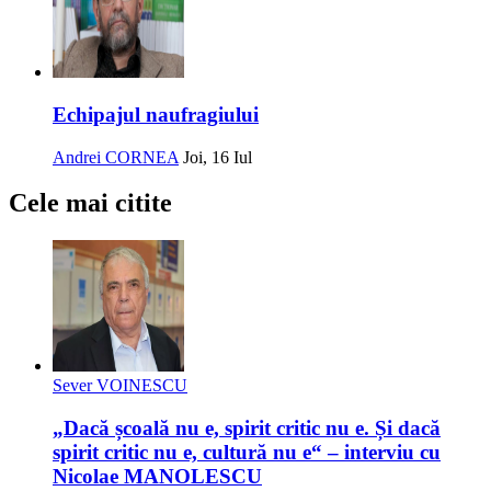
Echipajul naufragiului
Andrei CORNEA
Joi, 16 Iul
Cele mai citite
Sever VOINESCU
„Dacă școală nu e, spirit critic nu e. Și dacă
spirit critic nu e, cultură nu e“ – interviu cu
Nicolae MANOLESCU