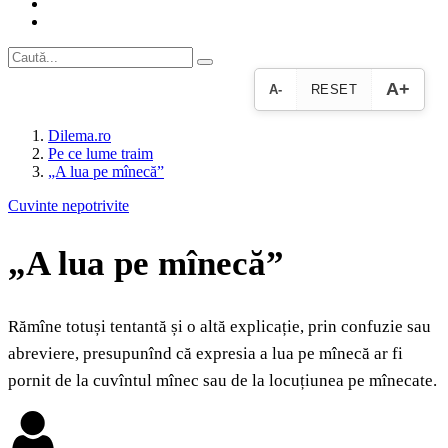
A+
A-
RESET
Dilema.ro
Pe ce lume traim
„A lua pe mînecă”
Cuvinte nepotrivite
„A lua pe mînecă”
Rămîne totuși tentantă și o altă explicație, prin confuzie sau
abreviere, presupunînd că expresia a lua pe mînecă ar fi
pornit de la cuvîntul mînec sau de la locuțiunea pe mînecate.