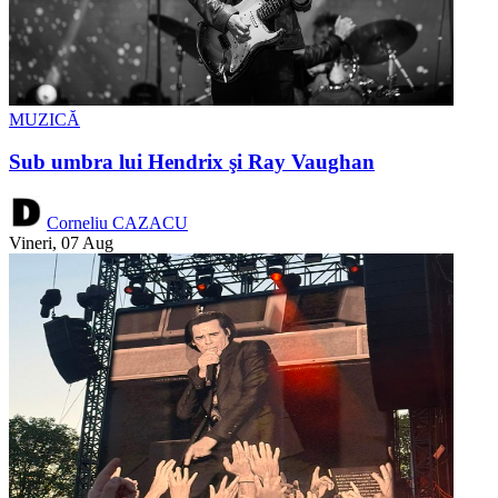
MUZICĂ
Sub umbra lui Hendrix şi Ray Vaughan
Corneliu CAZACU
Vineri, 07 Aug