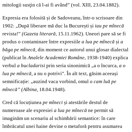
mitologii susţin că l-ai fi având” (vol. XIII, 23.04.1882).
Expresia era folosită și de Sadoveanu, într-o scrisoare din
1902: „După liberare mă duc la București și
iau pe mînecă
revista!”
(Gazeta literară
, 15.11.1962). Uneori pare să se fi
produs o contaminare între expresiile
a lua pe mînecă
și
a
băga pe mînecă,
din moment ce autorul unui glosar dialectal
(publicat în
Analele Academiei Române
, 1938-1940) explica
verbul
a bucladarisi
prin seria sinonimică „a o încurca,
a o
lua pe mînecă,
a nu o potrivi”. În alt text, găsim aceeași
semnificație: „auzind vaca vorbind, omul
o cam luă pe
mînecă”
(Albina,
18.04.1948).
Cred că locuțiunea
pe mîneci
și atestările destul de
numeroase ale expresiei
a lua pe mînecă
ne permit să
imaginăm un scenariu al schimbării semantice: în care
îmbrăcatul unei haine devine o metaforă pentru asumarea