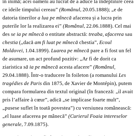
în inimă; acei oameni au lucrat de a aduce la îndeplinire ceea
ce ideile timpului cereau”
(Românul
, 20.05.1888); „e de
datoria tinerilor
a lua pe mînecă
afacerea și a lucra prin
puterile lor la realizarea ei”
(Românul
, 22.06.1888). Cel mai
des
se ia pe mînecă
o entitate abstractă:
treaba, afacerea
sau
chestia
(„dacă
am fi luat pe mînecă
chestia”,
Ecoul
Moldovei
, 1.04.1899).
Luarea pe mînecă
pare a fi fost un fel
de asumare, un act profund pozitiv: „Ar fi de dorit ca
ziaristica
să ia pe mânecă
acesta afacere”
(Românul,
29.04.1888). Într-o traducere în foileton (a romanului
Les
tragédies de Paris
din 1875, de Xavier de Montépin), putem
compara formularea din textul original (în franceză: „il avait
pris l’affaire à cœur”, adică „se implicase foarte mult”,
„pusese suflet în toată povestea”) cu versiunea românească:
„el luase afacerea pe mânecă”
(Curierul Foaia intereselor
generale
, 7.09.1875).