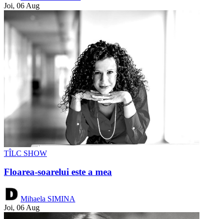
Joi, 06 Aug
TÎLC SHOW
Floarea-soarelui este a mea
Mihaela SIMINA
Joi, 06 Aug