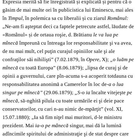
Expresia merită să fie înregistrată și explicată și pentru că o
găsim de mai multe ori în publicistica lui Eminescu, mai ales
în
Timpul
, în polemica sa cu liberalii și cu ziarul
Românul
:
„Ne-am fi aşteptat deci ca faptele petrecute astfel, lăudate de
«Românul» și de ortaua roşie, d. Brătianu
le va lua pe
mînecă
împreună cu întreaga lor responsabilitate şi va avea,
de nu mai mult, cel puţin curajul opiniilor sale şi ale
confraţilor săi nihilişti” (7.02.1879, în
Opere
, X);
„o luăm pe
mînecă
cu toată Europa” (8.06.1879); „lipsa de curaj şi de
opinii a guvernului, care pîn-acuma s-a acoperit totdauna cu
responsabilitatea anonimă a Camerelor în loc de-
a o lua
singur pe mînecă”
(29.06.1879);
„S-o ia
încalte vitejeşte
pe
mînecă
,
să-nghită pilula cu toate urmările ei şi deie pace
conservatorilor, cu cari n-au nimic de-mpărţit” (vol. XI,
15.07.1880); „Ia să fim niţel mai muritori, d-le ministru
prezident. Mai
ia-o pe mânecă
singur, mai dă la lumină
adîncimile spiritului de administraţie şi de stat despre care