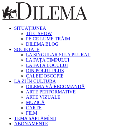
SITUAȚIUNEA
TÎLC SHOW
PE CE LUME TRĂIM
DILEMA BLOG
SOCIETATE
LA SINGULAR ȘI LA PLURAL
LA FAȚA TIMPULUI
LA FAȚA LOCULUI
DIN POLUL PLUS
CALEIDOSCOPIE
LA ZI ÎN CULTURĂ
DILEMA VĂ RECOMANDĂ
ARTE PERFORMATIVE
ARTE VIZUALE
MUZICĂ
CARTE
FILM
TEMA SĂPTĂMÎNII
ABONAMENTE