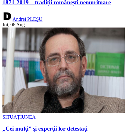
1871-2019 – tradiții românești nemuritoare
Andrei PLEȘU
Joi, 06 Aug
SITUAȚIUNEA
„Cei mulți” și experții lor detestați