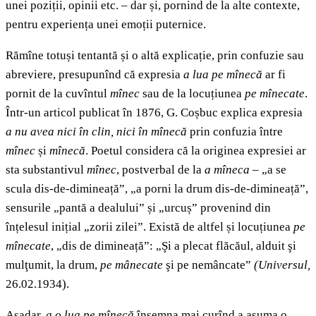
unei poziții, opinii etc. – dar și, pornind de la alte contexte,
pentru experiența unei emoții puternice.
Rămîne totuși tentantă și o altă explicație, prin confuzie sau
abreviere, presupunînd că expresia
a lua pe mînecă
ar fi
pornit de la cuvîntul
mînec
sau de la locuțiunea
pe mînecate
.
Într-un articol publicat în 1876, G. Coșbuc explica expresia
a nu avea nici în clin, nici în mînecă
prin confuzia între
mînec
și
mînecă
. Poetul considera că la originea expresiei ar
sta substantivul
mînec
, postverbal de la
a mîneca
– „a se
scula dis-de-dimineață”, „a porni la drum dis-de-dimineață”,
sensurile „pantă a dealului” și „urcuș” provenind din
înțelesul inițial „zorii zilei”. Există de altfel și locuțiunea
pe
mînecate
, „dis de dimineață”: „Şi a plecat flăcăul, alduit şi
mulţumit, la drum,
pe mânecate
şi pe nemâncate”
(Universul,
26.02.1934).
Așadar,
a o lua pe mînecă
însemna mai curînd a asuma o