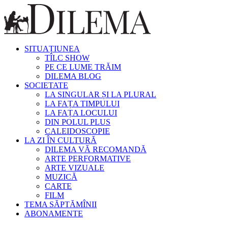
SITUAȚIUNEA
TÎLC SHOW
PE CE LUME TRĂIM
DILEMA BLOG
SOCIETATE
LA SINGULAR ȘI LA PLURAL
LA FAȚA TIMPULUI
LA FAȚA LOCULUI
DIN POLUL PLUS
CALEIDOSCOPIE
LA ZI ÎN CULTURĂ
DILEMA VĂ RECOMANDĂ
ARTE PERFORMATIVE
ARTE VIZUALE
MUZICĂ
CARTE
FILM
TEMA SĂPTĂMÎNII
ABONAMENTE