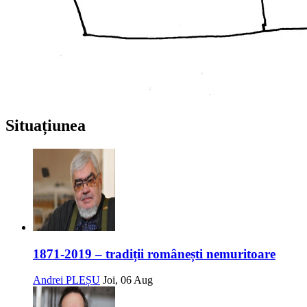
Situațiunea
1871-2019 – tradiții românești nemuritoare
Andrei PLEȘU
Joi, 06 Aug