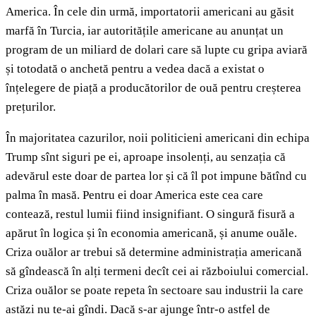
America. În cele din urmă, importatorii americani au găsit
marfă în Turcia, iar autoritățile americane au anunțat un
program de un miliard de dolari care să lupte cu gripa aviară
și totodată o anchetă pentru a vedea dacă a existat o
înțelegere de piață a producătorilor de ouă pentru creșterea
prețurilor.
În majoritatea cazurilor, noii politicieni americani din echipa
Trump sînt siguri pe ei, aproape insolenți, au senzația că
adevărul este doar de partea lor și că îl pot impune bătînd cu
palma în masă. Pentru ei doar America este cea care
contează, restul lumii fiind insignifiant. O singură fisură a
apărut în logica și în economia americană, și anume ouăle.
Criza ouălor ar trebui să determine administrația americană
să gîndească în alți termeni decît cei ai războiului comercial.
Criza ouălor se poate repeta în sectoare sau industrii la care
astăzi nu te-ai gîndi. Dacă s-ar ajunge într-o astfel de