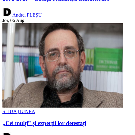
Andrei PLEȘU
Joi, 06 Aug
SITUAȚIUNEA
„Cei mulți” și experții lor detestați