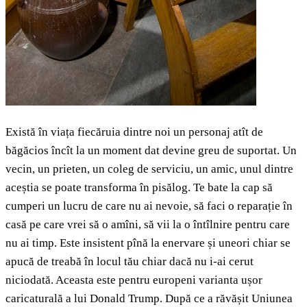
Există în viața fiecăruia dintre noi un personaj atît de
băgăcios încît la un moment dat devine greu de suportat. Un
vecin, un prieten, un coleg de serviciu, un amic, unul dintre
aceștia se poate transforma în pisălog. Te bate la cap să
cumperi un lucru de care nu ai nevoie, să faci o reparație în
casă pe care vrei să o amîni, să vii la o întîlnire pentru care
nu ai timp. Este insistent pînă la enervare și uneori chiar se
apucă de treabă în locul tău chiar dacă nu i-ai cerut
niciodată. Aceasta este pentru europeni varianta ușor
caricaturală a lui Donald Trump. După ce a răvășit Uniunea