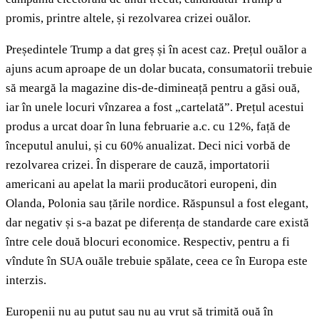
promis, printre altele, și rezolvarea crizei ouălor.
Președintele Trump a dat greș și în acest caz. Prețul ouălor a
ajuns acum aproape de un dolar bucata, consumatorii trebuie
să meargă la magazine dis-de-dimineață pentru a găsi ouă,
iar în unele locuri vînzarea a fost „cartelată”. Prețul acestui
produs a urcat doar în luna februarie a.c. cu 12%, față de
începutul anului, și cu 60% anualizat. Deci nici vorbă de
rezolvarea crizei. În disperare de cauză, importatorii
americani au apelat la marii producători europeni, din
Olanda, Polonia sau țările nordice. Răspunsul a fost elegant,
dar negativ și s-a bazat pe diferența de standarde care există
între cele două blocuri economice. Respectiv, pentru a fi
vîndute în SUA ouăle trebuie spălate, ceea ce în Europa este
interzis.
Europenii nu au putut sau nu au vrut să trimită ouă în