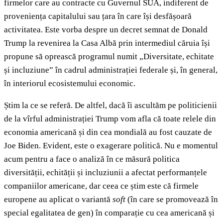
firmelor care au contracte cu Guvernul SUA, indiferent de
proveniența capitalului sau țara în care își desfășoară
activitatea. Este vorba despre un decret semnat de Donald
Trump la revenirea la Casa Albă prin intermediul căruia își
propune să oprească programul numit „Diversitate, echitate
și incluziune” în cadrul administrației federale și, în general,
în interiorul ecosistemului economic.
Știm la ce se referă. De altfel, dacă îi ascultăm pe politicienii
de la vîrful administrației Trump vom afla că toate relele din
economia americană și din cea mondială au fost cauzate de
Joe Biden. Evident, este o exagerare politică. Nu e momentul
acum pentru a face o analiză în ce măsură politica
diversității, echității și incluziunii a afectat performanțele
companiilor americane, dar ceea ce știm este că firmele
europene au aplicat o variantă
soft
(în care se promovează în
special egalitatea de gen) în comparație cu cea americană și