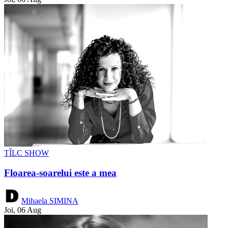
TÎLC SHOW
Floarea-soarelui este a mea
Mihaela SIMINA
Joi, 06 Aug