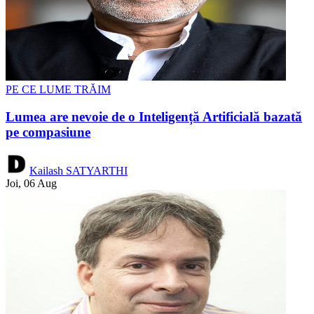
PE CE LUME TRĂIM
Lumea are nevoie de o Inteligență Artificială bazată
pe compasiune
Kailash SATYARTHI
Joi, 06 Aug