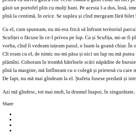
găsit un portofel plin cu mulți bani. Pe acesta l-a dus, însă, i
pînă la centimă, în orice. Se supăra și cînd mergeam fără bilet 
Cu el, cum spuneam, nu mi-era frică să înfrunt teritoriul parcu
Scufiței o făcuse în ce-l privea pe lup. Ca și Scufița, mi-ar fi p
vorba, cînd îi vedeam iuțeam pasul, o luam la goană chiar. În 
Cît eram cu el, de nimic nu-mi păsa și nici un lup nu mă putea 
plămîni. Coboram în trombă bătrînele scări năpădite de buruieni
pînă la margine, mă întîlneam cu o colegă și prietenă cu care 
De fapt, nu mă mai gîndeam la el. Ștafeta fusese predată și intram
Azi mă gîndesc, tot mai mult, la drumul înapoi, în singurătate,
Share