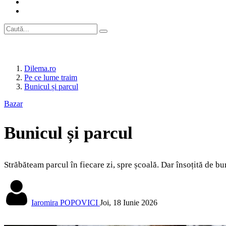
Dilema.ro
Pe ce lume traim
Bunicul și parcul
Bazar
Bunicul și parcul
Străbăteam parcul în fiecare zi, spre școală. Dar însoțită de bu
Iaromira POPOVICI
Joi, 18 Iunie 2026