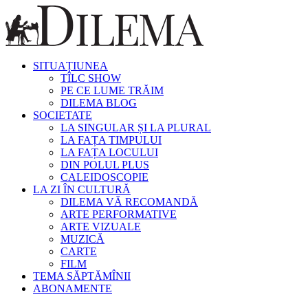
SITUAȚIUNEA
TÎLC SHOW
PE CE LUME TRĂIM
DILEMA BLOG
SOCIETATE
LA SINGULAR ȘI LA PLURAL
LA FAȚA TIMPULUI
LA FAȚA LOCULUI
DIN POLUL PLUS
CALEIDOSCOPIE
LA ZI ÎN CULTURĂ
DILEMA VĂ RECOMANDĂ
ARTE PERFORMATIVE
ARTE VIZUALE
MUZICĂ
CARTE
FILM
TEMA SĂPTĂMÎNII
ABONAMENTE