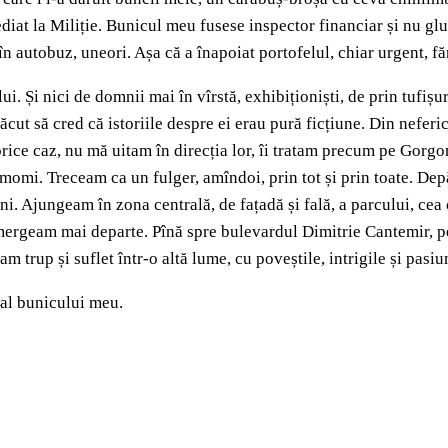
mediat la Miliție. Bunicul meu fusese inspector financiar și nu glu
în autobuz, uneori. Așa că a înapoiat portofelul, chiar urgent, fă
lui. Și nici de domnii mai în vîrstă, exhibiționiști, de prin tuf
lăcut să cred că istoriile despre ei erau pură ficțiune. Din neferic
orice caz, nu mă uitam în direcția lor, îi tratam precum pe Gorg
momi. Treceam ca un fulger, amîndoi, prin tot și prin toate. Depă
. Ajungeam în zona centrală, de fațadă și fală, a parcului, cea 
mergeam mai departe. Pînă spre bulevardul Dimitrie Cantemir, pe 
 trup și suflet într-o altă lume, cu poveștile, intrigile și pasiun
 al bunicului meu.