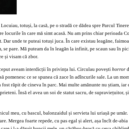
 Locuiau, totuși, la casă, pe o stradă ce dădea spre Parcul Tinere
tre locurile în care mă simt acasă. Nu am prins chiar perioada Co
t. Dar unde te puteai totuși juca. În care existau leagăne, faimo
, se pare. Mă puteam da în leagăn la infinit, pe scaun sau în pic
e și visam că zbor.
început aveam interdicții în privința lui. Circulau povești
horror
d
um să pomenesc ce se spunea că zace în adîncurile sale. La un mome
 fost răpit de cineva în parc. Mai multe amănunte nu știam, iar 
prieteni. Însă el avea un soi de statut sacru, de supraviețuitor, 
unicul meu, cu bascul, balonzaidul și servieta lui uriașă pe umăr
re. Mergea foarte repede, cu pas egal și alert, așa încît de-abia t
care i l-a dăruit buncii mele, un cărăbuș-broșă cu ceva chihlimbar