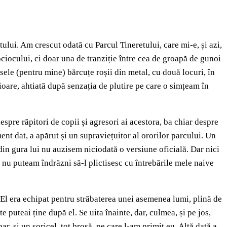
tului. Am crescut odată cu Parcul Tineretului, care mi-e, și azi,
ciocului, ci doar una de tranziție între cea de groapă de gunoi
asele (pentru mine) bărcuțe roșii din metal, cu două locuri, în
ioare, ahtiată după senzația de plutire pe care o simțeam în
espre răpitori de copii și agresori ai acestora, ba chiar despre
nt dat, a apărut și un supraviețuitor al ororilor parcului. Un
din gura lui nu auzisem niciodată o versiune oficială. Dar nici
și nu puteam îndrăzni să-l plictisesc cu întrebările mele naive
. El era echipat pentru străbaterea unei asemenea lumi, plină de
e puteai ține după el. Se uita înainte, dar, culmea, și pe jos,
, și un șoricel, tot broșă, pe care l-am primit eu. Altă dată a