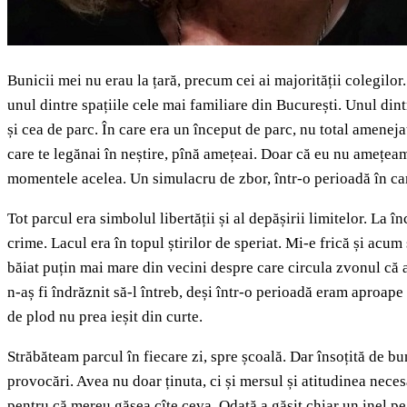
Bunicii mei nu erau la țară, precum cei ai majorității colegilor.
unul dintre spațiile cele mai familiare din București. Unul din
și cea de parc. În care era un început de parc, nu total ameneja
care te legănai în neștire, pînă amețeai. Doar că eu nu amețeam
momentele acelea. Un simulacru de zbor, într-o perioadă în car
Tot parcul era simbolul libertății și al depășirii limitelor. La 
crime. Lacul era în topul știrilor de speriat. Mi-e frică și ac
băiat puțin mai mare din vecini despre care circula zvonul că a
n-aș fi îndrăznit să-l întreb, deși într-o perioadă eram aproape 
de plod nu prea ieșit din curte.
Străbăteam parcul în fiecare zi, spre școală. Dar însoțită de b
provocări. Avea nu doar ținuta, ci și mersul și atitudinea necesa
pentru că mereu găsea cîte ceva. Odată a găsit chiar un inel pe 