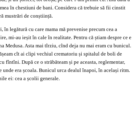
mea în chestiuni de bani. Considera că trebuie să fii cinstit
ră mustrări de conștiință.
ișuri, în legătură cu care mama mă prevenise precum cea a
ire, mi-au ieșit în cale în realitate. Pentru că știam despre ce e
ona Medusa. Asta mai tîrziu, cînd deja nu mai eram cu bunicul.
șeam cît ai clipi vechiul crematoriu și spitalul de boli de
cu fîntîni. După ce o străbăteam și pe aceasta, reglementar,
unde era școala. Bunicul urca dealul înapoi, în același ritm.
ile ei: cea a școlii generale.