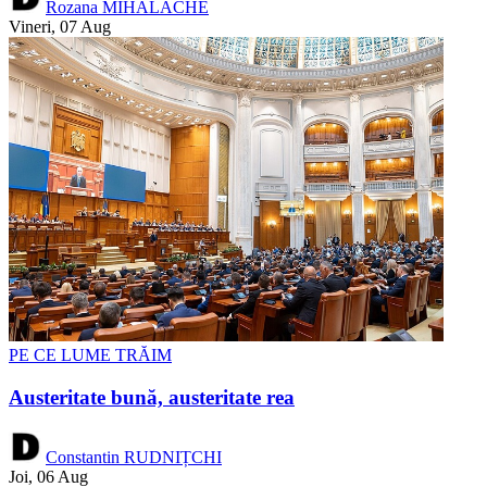
Rozana MIHALACHE
Vineri, 07 Aug
PE CE LUME TRĂIM
Austeritate bună, austeritate rea
Constantin RUDNIȚCHI
Joi, 06 Aug