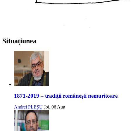
Situațiunea
1871-2019 – tradiții românești nemuritoare
Andrei PLEȘU
Joi, 06 Aug