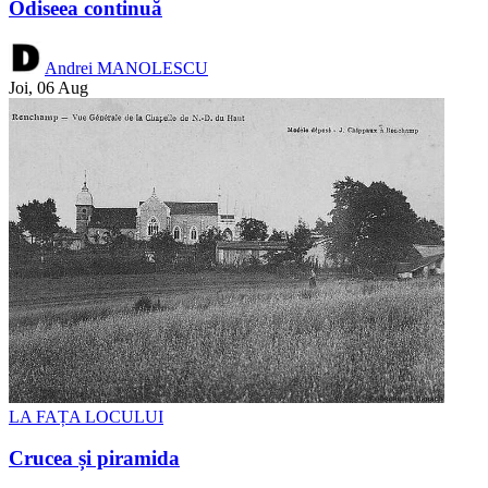
Odiseea continuă
Andrei MANOLESCU
Joi, 06 Aug
LA FAȚA LOCULUI
Crucea și piramida