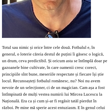
Totul sau nimic și orice între cele două. Fotbalul e, în
general, o loterie căreia destul de puțini îi găsesc o logică,
un drum, ceva predictibil. Și oricum asta se întîmplă doar pe
gazoanele bine cultivate, în care oamenii cresc corect,
principiile sînt bune, meseriile respectate și fiecare își știe
locul. Recunoașteți fotbalul romănesc, nu? Noi nu avem
nevoie de un selecționer, ci de un magician. Cam așa a fost
întîmpinată de mulți vestea numirii lui Mircea Lucescu la
Națională. Era ca și cum și-ar fi regăsit tatăl pierdut în
război. Pe mine mă sperie acest entuziasm. E în genul celui