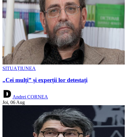
SITUAȚIUNEA
„Cei mulți” și experții lor detestați
Andrei CORNEA
Joi, 06 Aug