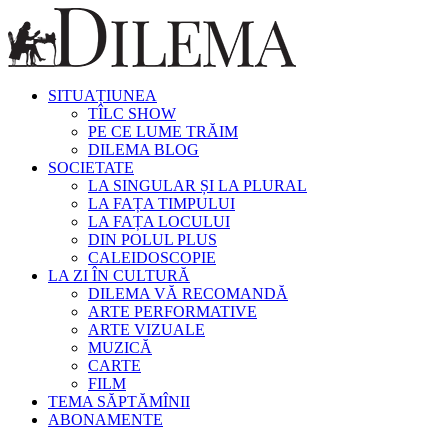
SITUAȚIUNEA
TÎLC SHOW
PE CE LUME TRĂIM
DILEMA BLOG
SOCIETATE
LA SINGULAR ȘI LA PLURAL
LA FAȚA TIMPULUI
LA FAȚA LOCULUI
DIN POLUL PLUS
CALEIDOSCOPIE
LA ZI ÎN CULTURĂ
DILEMA VĂ RECOMANDĂ
ARTE PERFORMATIVE
ARTE VIZUALE
MUZICĂ
CARTE
FILM
TEMA SĂPTĂMÎNII
ABONAMENTE