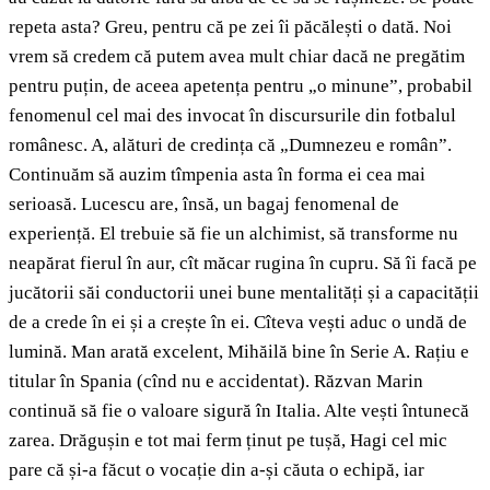
repeta asta? Greu, pentru că pe zei îi păcălești o dată. Noi
vrem să credem că putem avea mult chiar dacă ne pregătim
pentru puțin, de aceea apetența pentru „o minune”, probabil
fenomenul cel mai des invocat în discursurile din fotbalul
românesc. A, alături de credința că „Dumnezeu e român”.
Continuăm să auzim tîmpenia asta în forma ei cea mai
serioasă. Lucescu are, însă, un bagaj fenomenal de
experiență. El trebuie să fie un alchimist, să transforme nu
neapărat fierul în aur, cît măcar rugina în cupru. Să îi facă pe
jucătorii săi conductorii unei bune mentalități și a capacității
de a crede în ei și a crește în ei. Cîteva vești aduc o undă de
lumină. Man arată excelent, Mihăilă bine în Serie A. Rațiu e
titular în Spania (cînd nu e accidentat). Răzvan Marin
continuă să fie o valoare sigură în Italia. Alte vești întunecă
zarea. Drăgușin e tot mai ferm ținut pe tușă, Hagi cel mic
pare că și-a făcut o vocație din a-și căuta o echipă, iar