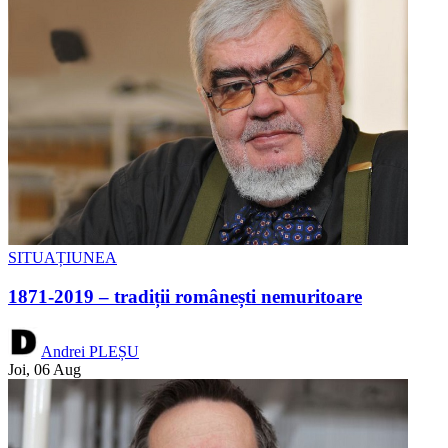
SITUAȚIUNEA
1871-2019 – tradiții românești nemuritoare
Andrei PLEȘU
Joi, 06 Aug