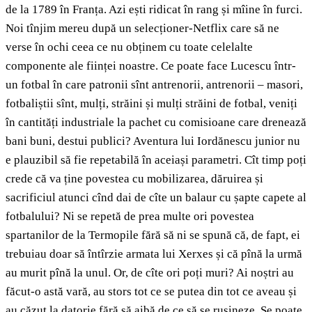
de la 1789 în Franța. Azi ești ridicat în rang și mîine în furci.
Noi tînjim mereu după un selecționer-Netflix care să ne
verse în ochi ceea ce nu obținem cu toate celelalte
componente ale ființei noastre. Ce poate face Lucescu într-
un fotbal în care patronii sînt antrenorii, antrenorii – masori,
fotbaliștii sînt, mulți, străini și mulți străini de fotbal, veniți
în cantități industriale la pachet cu comisioane care drenează
bani buni, destui publici? Aventura lui Iordănescu junior nu
e plauzibil să fie repetabilă în aceiași parametri. Cît timp poți
crede că va ține povestea cu mobilizarea, dăruirea și
sacrificiul atunci cînd dai de cîte un balaur cu șapte capete al
fotbalului? Ni se repetă de prea multe ori povestea
spartanilor de la Termopile fără să ni se spună că, de fapt, ei
trebuiau doar să întîrzie armata lui Xerxes și că pînă la urmă
au murit pînă la unul. Or, de cîte ori poți muri? Ai noștri au
făcut-o astă vară, au stors tot ce se putea din tot ce aveau și
au căzut la datorie fără să aibă de ce să se rușineze. Se poate