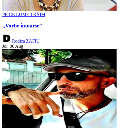
PE CE LUME TRĂIM
„Vorbe întoarse”
Rodica ZAFIU
Joi, 06 Aug