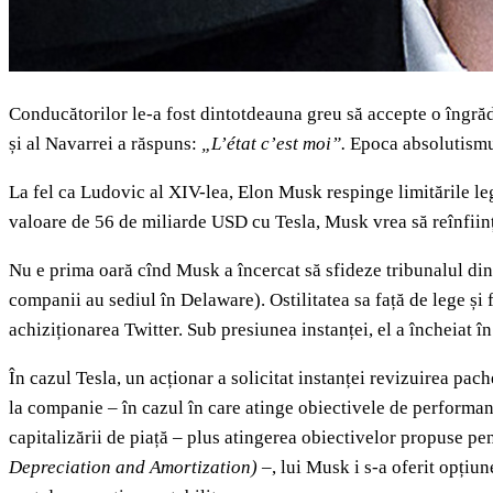
Conducătorilor le-a fost dintotdeauna greu să accepte o îngrădi
și al Navarrei a răspuns:
„L’état c’est moi”.
Epoca absolutismul
La fel ca Ludovic al XIV-lea, Elon Musk respinge limitările le
valoare de 56 de miliarde USD cu Tesla, Musk vrea să reînfiin
Nu e prima oară cînd Musk a încercat să sfideze tribunalul din
companii au sediul în Delaware). Ostilitatea sa față de lege și 
achiziționarea Twitter. Sub presiunea instanței, el a încheiat î
În cazul Tesla, un acționar a solicitat instanței revizuirea pa
la companie – în cazul în care atinge obiectivele de performanț
capitalizării de piață – plus atingerea obiectivelor propuse pe
Depreciation and Amortization)
–,
lui Musk i s-a oferit opțiun