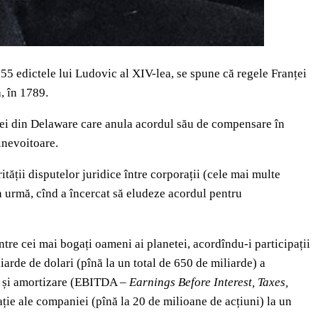
55 edictele lui Ludovic al XIV-lea, se spune că regele Franței
, în 1789.
ariei din Delaware care anula acordul său de compensare în
inevoitoare.
ății disputelor juridice între corporații (cele mai multe
în urmă, cînd a încercat să eludeze acordul pentru
ntre cei mai bogați oameni ai planetei, acordîndu-i participații
arde de dolari (pînă la un total de 650 de miliarde) a
ere și amortizare (EBITDA –
Earnings Before Interest, Taxes,
ație ale companiei (pînă la 20 de milioane de acțiuni) la un