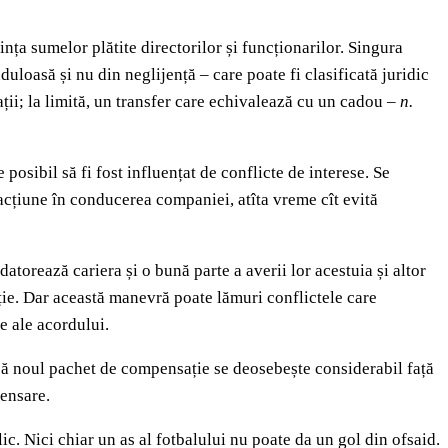
nța sumelor plătite directorilor și funcționarilor. Singura
duloasă și nu din neglijență – care poate fi clasificată juridic
ții; la limită, un transfer care echivalează cu un cadou –
n.
osibil să fi fost influențat de conflicte de interese. Se
e acțiune în conducerea companiei, atîta vreme cît evită
 datorează cariera și o bună parte a averii lor acestuia și altor
ație. Dar această manevră poate lămuri conflictele care
e ale acordului.
i că noul pachet de compensație se deosebește considerabil față
pensare.
c. Nici chiar un as al fotbalului nu poate da un gol din ofsaid.