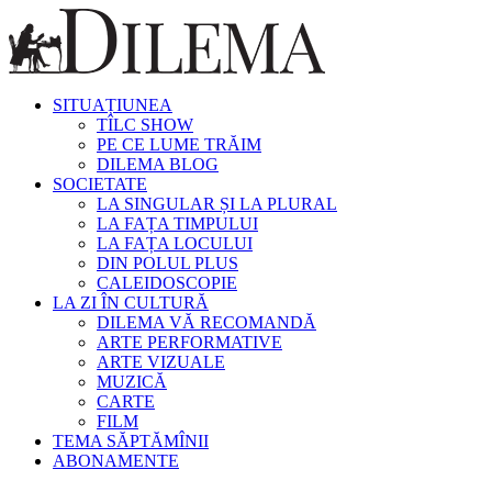
SITUAȚIUNEA
TÎLC SHOW
PE CE LUME TRĂIM
DILEMA BLOG
SOCIETATE
LA SINGULAR ȘI LA PLURAL
LA FAȚA TIMPULUI
LA FAȚA LOCULUI
DIN POLUL PLUS
CALEIDOSCOPIE
LA ZI ÎN CULTURĂ
DILEMA VĂ RECOMANDĂ
ARTE PERFORMATIVE
ARTE VIZUALE
MUZICĂ
CARTE
FILM
TEMA SĂPTĂMÎNII
ABONAMENTE