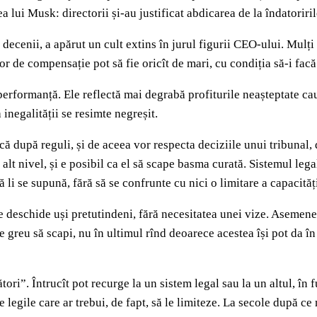
ea lui Musk: directorii și-au justificat abdicarea de la îndatorir
decenii, a apărut un cult extins în jurul figurii CEO-ului. Mulți d
r de compensație pot să fie oricît de mari, cu condiția să-i facă 
 performanță. Ele reflectă mai degrabă profiturile neașteptate ca
inegalității se resimte negreșit.
ă după reguli, și de aceea vor respecta deciziile unui tribunal,
alt nivel, și e posibil ca el să scape basma curată. Sistemul leg
 li se supună, fără să se confrunte cu nici o limitare a capacități
deschide uși pretutindeni, fără necesitatea unei vize. Asemenea 
ele e greu să scapi, nu în ultimul rînd deoarece acestea își pot d
tori”. Întrucît pot recurge la un sistem legal sau la un altul, în 
 legile care ar trebui, de fapt, să le limiteze. La secole după ce