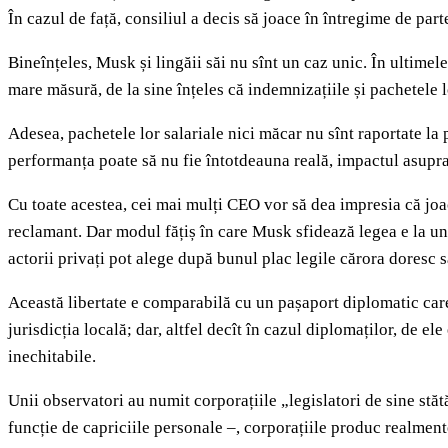
În cazul de față, consiliul a decis să joace în întregime de part
Bineînțeles, Musk și lingăii săi nu sînt un caz unic. În ultimele 
mare măsură, de la sine înțeles că indemnizațiile și pachetele lo
Adesea, pachetele lor salariale nici măcar nu sînt raportate la
performanța poate să nu fie întotdeauna reală, impactul asupra 
Cu toate acestea, cei mai mulți CEO vor să dea impresia că joac
reclamant. Dar modul fățiș în care Musk sfidează legea e la un 
actorii privați pot alege după bunul plac legile cărora doresc să
Această libertate e comparabilă cu un pașaport diplomatic care 
jurisdicția locală; dar, altfel decît în cazul diplomaților, de 
inechitabile.
Unii observatori au numit corporațiile „legislatori de sine stătă
funcție de capriciile personale –, corporațiile produc realmente