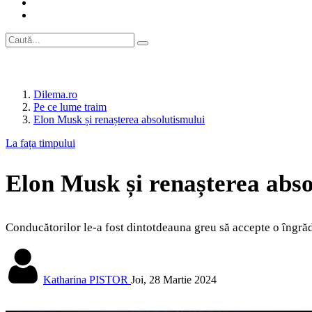
Dilema.ro
Pe ce lume traim
Elon Musk și renașterea absolutismului
La fața timpului
Elon Musk și renașterea abso
Conducătorilor le-a fost dintotdeauna greu să accepte o îngrădi
Katharina PISTOR
Joi, 28 Martie 2024