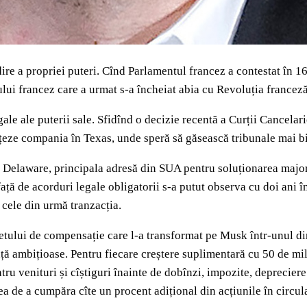
re a propriei puteri. Cînd Parlamentul francez a contestat în 16
ui francez care a urmat s-a încheiat abia cu Revoluția franceză
gale ale puterii sale. Sfidînd o decizie recentă a Curții Cancel
țeze compania în Texas, unde speră să găsească tribunale mai b
 Delaware, principala adresă din SUA pentru soluționarea majorit
față de acorduri legale obligatorii s-a putut observa cu doi ani 
n cele din urmă tranzacția.
chetului de compensație care l-a transformat pe Musk într-unul di
ă ambițioase. Pentru fiecare creștere suplimentară cu 50 de mili
ntru venituri și cîștiguri înainte de dobînzi, impozite, depreci
ea de a cumpăra cîte un procent adițional din acțiunile în circul