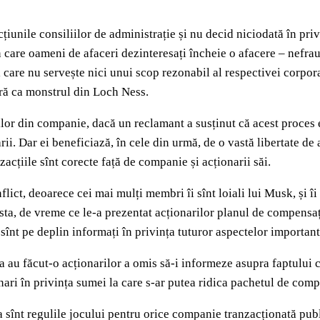
unile consiliilor de administrație și nu decid niciodată în privi
în care oameni de afaceri dezinteresați încheie o afacere – nefrau
 care nu servește nici unui scop rezonabil al respectivei corpora
ară ca monstrul din Loch Ness.
or din companie, dacă un reclamant a susținut că acest proces e p
arii. Dar ei beneficiază, în cele din urmă, de o vastă libertate d
acțiile sînt corecte față de companie și acționarii săi.
flict, deoarece cei mai mulți membri îi sînt loiali lui Musk, și îi
s asta, de vreme ce le-a prezentat acționarilor planul de compens
înt pe deplin informați în privința tuturor aspectelor important
sla au făcut-o acționarilor a omis să-i informeze asupra faptulu
onari în privința sumei la care s-ar putea ridica pachetul de com
a sînt regulile jocului pentru orice companie tranzacționată publi