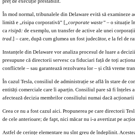
preț de execuție prestabilit.
În mod normal, tribunalele din Delaware evită să examineze acți
limită e „risipa corporativă” [
„corporate waste”
–
o situație 
ca
risipă:
de exemplu, un transfer de active ale unei corporații
trad
.] – care, după cum glumea un fost judecător, e la fel de r
Instanțele din Delaware vor analiza procesul de luare a deciziil
presupune că directorii servesc ca fiduciari față de toți acțion
conflictele – sau garantează rezolvarea lor – și cîtă vreme tranz
În cazul Tesla, consiliul de administrație se află în stare de con
entități comerciale care îi aparțin. Consiliul pare să fi înțele
afectează decizia membrilor consiliului numai dacă acționarii s
Ceea ce nu a fost cazul aici. Propunerea pe care directorii Te
de cele anterioare; de fapt, nici măcar nu i-a avertizat pe acți
Astfel de cerințe elementare nu sînt greu de îndeplinit. Aceste