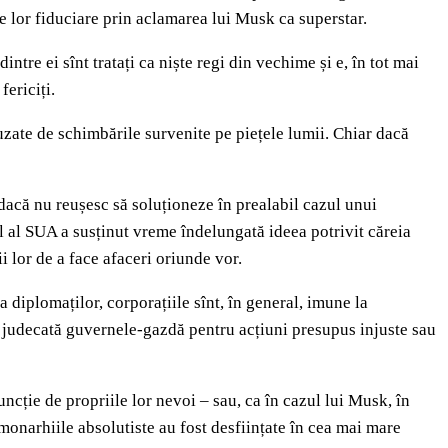
ile lor fiduciare prin aclamarea lui Musk ca superstar.
intre ei sînt tratați ca niște regi din vechime și e, în tot mai
fericiți.
uzate de schimbările survenite pe piețele lumii. Chiar dacă
 dacă nu reușesc să soluționeze în prealabil cazul unui
al al SUA a susținut vreme îndelungată ideea potrivit căreia
i lor de a face afaceri oriunde vor.
diplomaților, corporațiile sînt, în general, imune la
a în judecată guvernele-gazdă pentru acțiuni presupus injuste sau
funcție de propriile lor nevoi – sau, ca în cazul lui Musk, în
 monarhiile absolutiste au fost desființate în cea mai mare