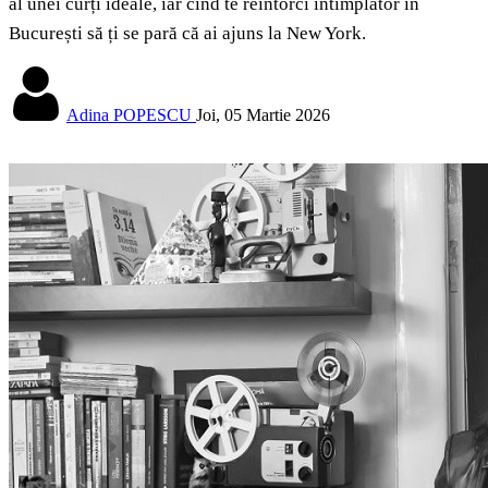
al unei curți ideale, iar cînd te reîntorci întîmplător în
București să ți se pară că ai ajuns la New York.
Adina POPESCU
Joi, 05 Martie 2026