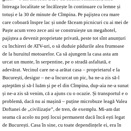
întreaga localitate se încălzește în continuare cu lemne și
totuși e la 30 de minute de Cîmpina. Pe pajiștea cea mare
care coboară înspre lac și unde făceam picnicuri cu ai mei de
Paște acum vreo zece ani se construiește un megahotel,
pajiștea a devenit proprietate privată, peste tot sînt anunțuri
cu închireri de ATV-uri, o să duduie pădurile alea frumoase
de la huruitul motoarelor. Ca să ajungem la casa asta am
urcat un munte, în serpentine, pe o stradă asfaltată, e
adevărat. Vecinul care ne-a arătat casa – proprietarul e la
București, desigur – ne-a încurcat un pic, ba ne-a zis să-l
așteptăm și să-l luăm și pe el din Cîmpina, dup-aia ne-a sunat
și ne-a zis să venim, că a ajuns cu o ocazie. Și transportul e o
problemă, dacă nu ai mașină – puține microbuze leagă Valea
Doftanei de „civilizație”, de tren, de exemplu. Mi-am dat
seama că acolo nu poți locui permanent dacă încă ești legat
de București. Casa în sine, cu toate dependințele ei, era în