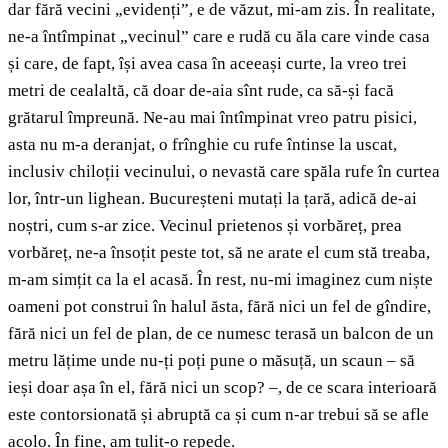
dar fără vecini „evidenți”, e de văzut, mi-am zis. În realitate,
ne-a întîmpinat „vecinul” care e rudă cu ăla care vinde casa
și care, de fapt, își avea casa în aceeași curte, la vreo trei
metri de cealaltă, că doar de-aia sînt rude, ca să-și facă
grătarul împreună. Ne-au mai întîmpinat vreo patru pisici,
asta nu m-a deranjat, o frînghie cu rufe întinse la uscat,
inclusiv chiloții vecinului, o nevastă care spăla rufe în curtea
lor, într-un lighean. Bucureșteni mutați la țară, adică de-ai
noștri, cum s-ar zice. Vecinul prietenos și vorbăreț, prea
vorbăreț, ne-a însoțit peste tot, să ne arate el cum stă treaba,
m-am simțit ca la el acasă. În rest, nu-mi imaginez cum niște
oameni pot construi în halul ăsta, fără nici un fel de gîndire,
fără nici un fel de plan, de ce numesc terasă un balcon de un
metru lățime unde nu-ți poți pune o măsuță, un scaun – să
ieși doar așa în el, fără nici un scop? –, de ce scara interioară
este contorsionată și abruptă ca și cum n-ar trebui să se afle
acolo. În fine, am tulit-o repede.