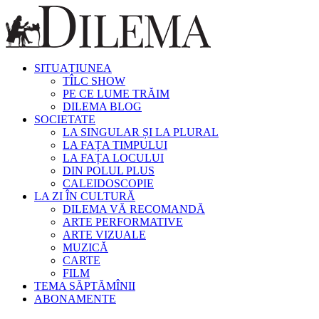
SITUAȚIUNEA
TÎLC SHOW
PE CE LUME TRĂIM
DILEMA BLOG
SOCIETATE
LA SINGULAR ȘI LA PLURAL
LA FAȚA TIMPULUI
LA FAȚA LOCULUI
DIN POLUL PLUS
CALEIDOSCOPIE
LA ZI ÎN CULTURĂ
DILEMA VĂ RECOMANDĂ
ARTE PERFORMATIVE
ARTE VIZUALE
MUZICĂ
CARTE
FILM
TEMA SĂPTĂMÎNII
ABONAMENTE