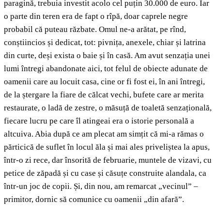
paragină, trebuia investit acolo cel puțin 30.000 de euro. Iar
o parte din teren era de fapt o rîpă, doar caprele negre
probabil că puteau răzbate. Omul ne-a arătat, pe rînd,
conștiincios și dedicat, tot: pivnița, anexele, chiar și latrina
din curte, deși exista o baie și în casă. Am avut senzația unei
lumi întregi abandonate aici, tot felul de obiecte adunate de
oamenii care au locuit casa, cine or fi fost ei, în ani întregi,
de la ștergare la fiare de călcat vechi, bufete care ar merita
restaurate, o ladă de zestre, o măsuță de toaletă senzațională,
fiecare lucru pe care îl atingeai era o istorie personală a
altcuiva. Abia după ce am plecat am simțit că mi-a rămas o
părticică de suflet în locul ăla și mai ales priveliștea la apus,
într-o zi rece, dar însorită de februarie, muntele de vizavi, cu
petice de zăpadă și cu case și căsuțe construite alandala, ca
într-un joc de copii. Și, din nou, am remarcat „vecinul” –
primitor, dornic să comunice cu oamenii „din afară”.