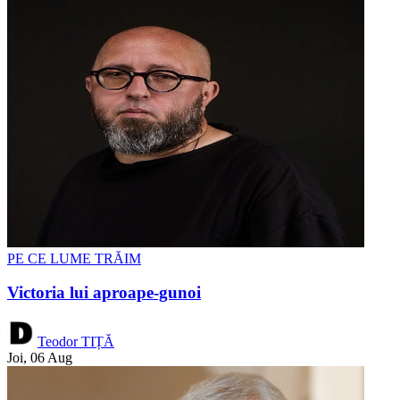
PE CE LUME TRĂIM
Victoria lui aproape-gunoi
Teodor TIȚĂ
Joi, 06 Aug