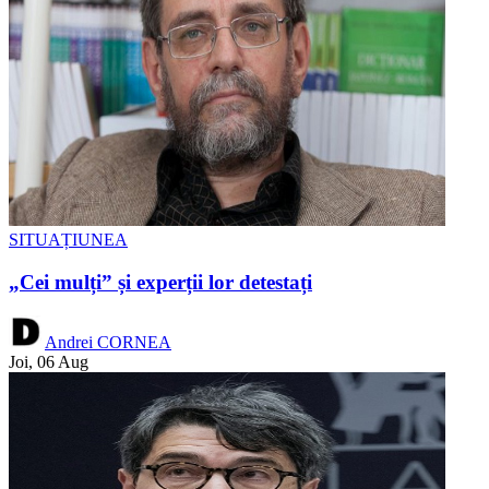
SITUAȚIUNEA
„Cei mulți” și experții lor detestați
Andrei CORNEA
Joi, 06 Aug