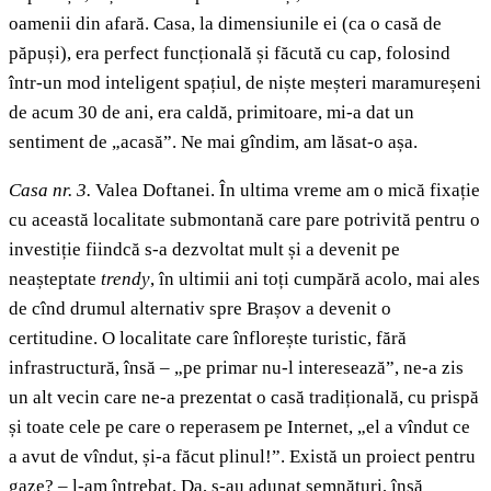
oamenii din afară. Casa, la dimensiunile ei (ca o casă de
păpuși), era perfect funcțională și făcută cu cap, folosind
într-un mod inteligent spațiul, de niște meșteri maramureșeni
de acum 30 de ani, era caldă, primitoare, mi-a dat un
sentiment de „acasă”. Ne mai gîndim, am lăsat-o așa.
Casa nr. 3.
Valea Doftanei. În ultima vreme am o mică fixație
cu această localitate submontană care pare potrivită pentru o
investiție fiindcă s-a dezvoltat mult și a devenit pe
neașteptate
trendy
, în ultimii ani toți cumpără acolo, mai ales
de cînd drumul alternativ spre Brașov a devenit o
certitudine. O localitate care înflorește turistic, fără
infrastructură, însă – „pe primar nu-l interesează”, ne-a zis
un alt vecin care ne-a prezentat o casă tradițională, cu prispă
și toate cele pe care o reperasem pe Internet, „el a vîndut ce
a avut de vîndut, și-a făcut plinul!”. Există un proiect pentru
gaze? – l-am întrebat. Da, s-au adunat semnături, însă