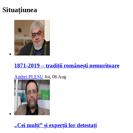
Situațiunea
1871-2019 – tradiții românești nemuritoare
Andrei PLEȘU
Joi, 06 Aug
„Cei mulți” și experții lor detestați