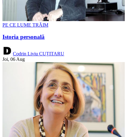
PE CE LUME TRĂIM
Istoria personală
Codrin Liviu CUȚITARU
Joi, 06 Aug