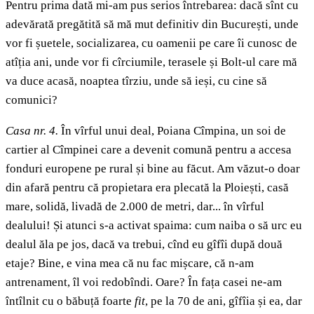
Pentru prima dată mi-am pus serios întrebarea: dacă sînt cu
adevărată pregătită să mă mut definitiv din București, unde
vor fi șuetele, socializarea, cu oamenii pe care îi cunosc de
atîția ani, unde vor fi cîrciumile, terasele și Bolt-ul care mă
va duce acasă, noaptea tîrziu, unde să ieși, cu cine să
comunici?
Casa nr. 4.
În vîrful unui deal, Poiana Cîmpina, un soi de
cartier al Cîmpinei care a devenit comună pentru a accesa
fonduri europene pe rural și bine au făcut. Am văzut-o doar
din afară pentru că propietara era plecată la Ploiești, casă
mare, solidă, livadă de 2.000 de metri, dar... în vîrful
dealului! Și atunci s-a activat spaima: cum naiba o să urc eu
dealul ăla pe jos, dacă va trebui, cînd eu gîfîi după două
etaje? Bine, e vina mea că nu fac mișcare, că n-am
antrenament, îl voi redobîndi. Oare? În fața casei ne-am
întîlnit cu o băbuță foarte
fit
, pe la 70 de ani, gîfîia și ea, dar