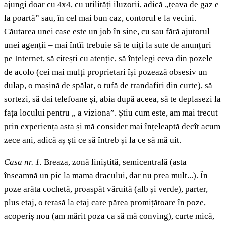
ajungi doar cu 4x4, cu utilități iluzorii, adică „țeava de gaz e
la poartă” sau, în cel mai bun caz, contorul e la vecini.
Căutarea unei case este un job în sine, cu sau fără ajutorul
unei agenții – mai întîi trebuie să te uiți la sute de anunțuri
pe Internet, să citești cu atenție, să înțelegi ceva din pozele
de acolo (cei mai mulți proprietari își pozează obsesiv un
dulap, o mașină de spălat, o tufă de trandafiri din curte), să
sortezi, să dai telefoane și, abia după aceea, să te deplasezi la
fața locului pentru „ a viziona”. Știu cum este, am mai trecut
prin experiența asta și mă consider mai înțeleaptă decît acum
zece ani, adică aș ști ce să întreb și la ce să mă uit.
Casa nr. 1.
Breaza, zonă liniștită, semicentrală (asta
înseamnă un pic la mama dracului, dar nu prea mult...). În
poze arăta cochetă, proaspăt văruită (alb și verde), parter,
plus etaj, o terasă la etaj care părea promițătoare în poze,
acoperiș nou (am mărit poza ca să mă conving), curte mică,