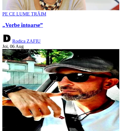
PE CE LUME TRĂIM
„Vorbe întoarse”
Rodica ZAFIU
Joi, 06 Aug