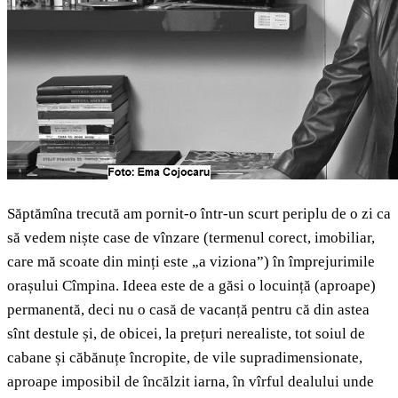
Săptămîna trecută am pornit-o într-un scurt periplu de o zi ca
să vedem niște case de vînzare (termenul corect, imobiliar,
care mă scoate din minți este „a viziona”) în împrejurimile
orașului Cîmpina. Ideea este de a găsi o locuință (aproape)
permanentă, deci nu o casă de vacanță pentru că din astea
sînt destule și, de obicei, la prețuri nerealiste, tot soiul de
cabane și căbănuțe încropite, de vile supradimensionate,
aproape imposibil de încălzit iarna, în vîrful dealului unde