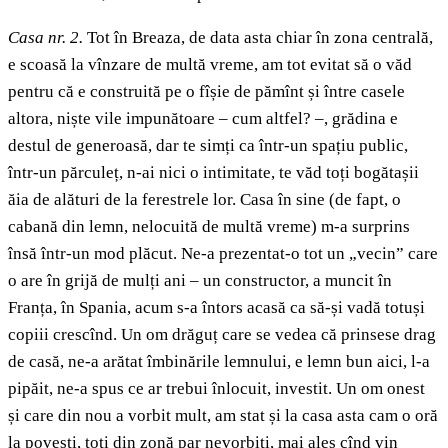
Casa nr. 2.
Tot în Breaza, de data asta chiar în zona centrală,
e scoasă la vînzare de multă vreme, am tot evitat să o văd
pentru că e construită pe o fîșie de pămînt și între casele
altora, niște vile impunătoare – cum altfel? –, grădina e
destul de generoasă, dar te simți ca într-un spațiu public,
într-un părculeț, n-ai nici o intimitate, te văd toți bogătașii
ăia de alături de la ferestrele lor. Casa în sine (de fapt, o
cabană din lemn, nelocuită de multă vreme) m-a surprins
însă într-un mod plăcut. Ne-a prezentat-o tot un „vecin” care
o are în grijă de mulți ani – un constructor, a muncit în
Franța, în Spania, acum s-a întors acasă ca să-și vadă totuși
copiii crescînd. Un om drăguț care se vedea că prinsese drag
de casă, ne-a arătat îmbinările lemnului, e lemn bun aici, l-a
pipăit, ne-a spus ce ar trebui înlocuit, investit. Un om onest
și care din nou a vorbit mult, am stat și la casa asta cam o oră
la povești, toți din zonă par nevorbiți, mai ales cînd vin