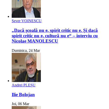
Sever VOINESCU
„Dacă școală nu e, spirit critic nu e. Și dacă
spirit critic nu e, cultură nu e“ – interviu cu
Nicolae MANOLESCU
Duminica, 24 Mar
Andrei PLEȘU
Ilie Bolojan
Joi, 06 Mar