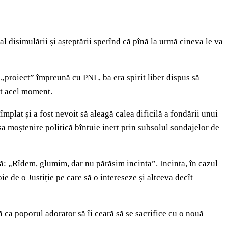
l disimulării și așteptării sperînd că pînă la urmă cineva le va
n „proiect” împreună cu PNL, ba era spirit liber dispus să
tat acel moment.
tîmplat și a fost nevoit să aleagă calea dificilă a fondării unui
sa moștenire politică bîntuie inert prin subsolul sondajelor de
ță: „Rîdem, glumim, dar nu părăsim incinta”. Incinta, în cazul
ie de o Justiție pe care să o intereseze și altceva decît
 ca poporul adorator să îi ceară să se sacrifice cu o nouă