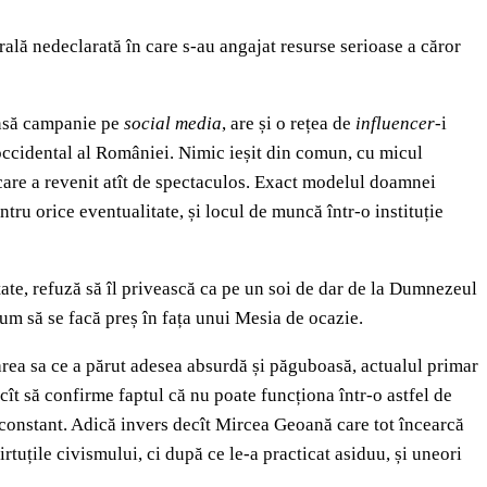
lă nedeclarată în care s-au angajat resurse serioase a căror
tensă campanie pe
social media
, are și o rețea de
influencer-
i
-occidental al României. Nimic ieșit din comun, cu micul
 care a revenit atît de spectaculos. Exact modelul doamnei
ru orice eventualitate, și locul de muncă într-o instituție
ate, refuză să îl privească ca pe un soi de dar de la Dumnezeul
cum să se facă preș în fața unui Mesia de ocazie.
rea sa ce a părut adesea absurdă și păguboasă, actualul primar
cît să confirme faptul că nu poate funcționa într-o astfel de
at constant. Adică invers decît Mircea Geoană care tot încearcă
rtuțile civismului, ci după ce le-a practicat asiduu, și uneori