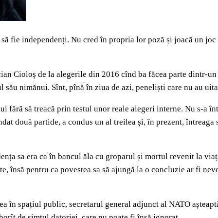
 fie independenți. Nu cred în propria lor poză și joacă un joc a
acian Cioloș de la alegerile din 2016 cînd ba făcea parte dintr-u
dul său nimănui. Sînt, pînă în ziua de azi, peneliști care nu au ui
lui fără să treacă prin testul unor reale alegeri interne. Nu s-a în
at două partide, a condus un al treilea și, în prezent, întreaga 
nța sa era ca în bancul ăla cu groparul și mortul revenit la via
te, însă pentru ca povestea sa să ajungă la o concluzie ar fi nevo
a în spațiul public, secretarul general adjunct al NATO așteaptă
borît de simțul datoriei, care nu poate fi însă ignorat.