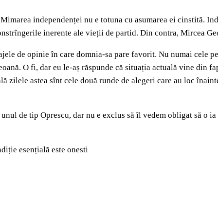
ă. Mimarea independenței nu e totuna cu asumarea ei cinstită. I
onstrîngerile inerente ale vieții de partid. Din contra, Mircea G
ele de opinie în care domnia-sa pare favorit. Nu numai cele pe ca
oană. O fi, dar eu le-aș răspunde că situația actuală vine din fa
ală zilele astea sînt cele două runde de alegeri care au loc înai
unul de tip Oprescu, dar nu e exclus să îl vedem obligat să o ia p
iție esențială este onesti