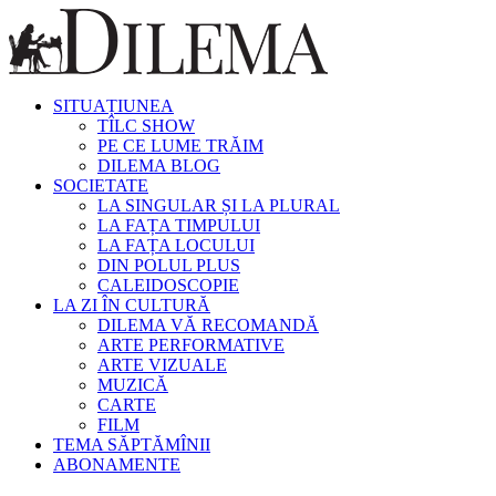
SITUAȚIUNEA
TÎLC SHOW
PE CE LUME TRĂIM
DILEMA BLOG
SOCIETATE
LA SINGULAR ȘI LA PLURAL
LA FAȚA TIMPULUI
LA FAȚA LOCULUI
DIN POLUL PLUS
CALEIDOSCOPIE
LA ZI ÎN CULTURĂ
DILEMA VĂ RECOMANDĂ
ARTE PERFORMATIVE
ARTE VIZUALE
MUZICĂ
CARTE
FILM
TEMA SĂPTĂMÎNII
ABONAMENTE