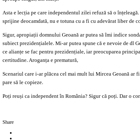
Asta e lecția pe care independentul zilei refuză să o înțeleag
sprijine deocamdată, nu e totuna cu a fi cu adevărat liber de c
Sigur, apropiații domnului Geoană ar putea să îmi indice sondaj
subiect prezidențialele. Mi-ar putea spune că e nevoie de dl Ge
ce alianțe se fac pentru prezidențiale, iar preocuparea princip
certitudine. Aroganța e prematură,
Scenariul care i-ar plăcea cel mai mult lui Mircea Geoană ar fi 
pare să le copieze.
Poți reuși ca independent în România? Sigur că poți. Dar o cond
Share