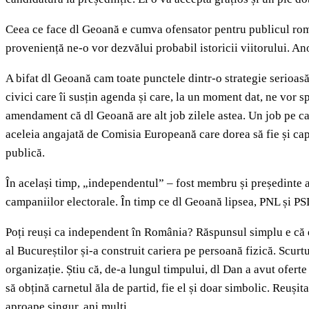
Ceea ce face dl Geoană e cumva ofensator pentru publicul român
proveniență ne-o vor dezvălui probabil istoricii viitorului. An
A bifat dl Geoană cam toate punctele dintr-o strategie serioasă
civici care îi susțin agenda și care, la un moment dat, ne vor
amendament că dl Geoană are alt job zilele astea. Un job pe ca
aceleia angajată de Comisia Europeană care dorea să fie și cap 
publică.
În același timp, „independentul” – fost membru și președinte a
campaniilor electorale. În timp ce dl Geoană lipsea, PNL și PS
Poți reuși ca independent în România? Răspunsul simplu e că d
al Bucureștilor și-a construit cariera pe persoană fizică. Scurt
organizație. Știu că, de-a lungul timpului, dl Dan a avut ofert
să obțină carnetul ăla de partid, fie el și doar simbolic. Reușit
aproape singur, ani mulți.