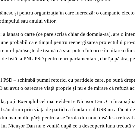
esc și pentru organizația în care lucrează: o campanie electora
otimpului sau anului viitor.
: a lansat o carte (ce pare scrisă chiar de domnia-sa), are o in
 spune probabil că e timpul pentru reenergizarea proiectului pro
re nu-l părăsește de teamă că s-ar putea întoarce în uitarea din
de listă la PNL-PSD pentru europarlamentare, dar își păstra, pent
l PSD – schimbă pumni retorici cu partidele care, pe bună drept
D au avut o oarecare viață proprie și nu e de mirare că refuză a
a, poți. Exemplul cel mai evident e Nicușor Dan. Cu încăpățîna
ul său drum prin viața de partid ca fondator al USR nu a făcut de
e din mai multe părți pentru a se înrola din nou, însă le-a refuz
a lui Nicușor Dan nu e venită după ce a descoperit luna trecută vi