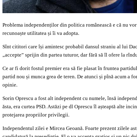
Problema independenților din politica românească e că nu vor să
recunoaște utilitatea și îi va adopta.
Sînt cititori care își amintesc probabil dansul straniu al lui D
„accepte” sprijin din partea tuturor, dar fără să îl ofere la rîn
Ce ar fi dorit fostul premier era să fie plasat în fruntea partidu
partid nou și munca grea de teren. De atunci și pînă acum a fond
opinie.
Sorin Oprescu a fost alt independent cu numele, însă independe
ăsta, era curtea PSD. Astăzi pe dl Oprescu îl așteaptă alte incin
protejarea propriilor privilegii.
Independentul zilei e Mircea Geoană. Foarte prezent zilele aste
candidatură la președinție. El o va accepta grațios și un pic do