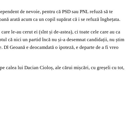
ndependent de nevoie, pentru că PSD sau PNL refuză să te
eoană arată acum ca un copil supărat că i se refuză înghețata.
re le-au cerut ei (sînt și de-astea), ci toate cele care au ca
ptul că nici un partid încă nu și-a desemnat candidații, nu știm
nte. Dl Geoană e deocamdată o ipoteză, e departe de a fi vreo
e calea lui Dacian Cioloș, ale cărui mișcări, cu greșeli cu tot,