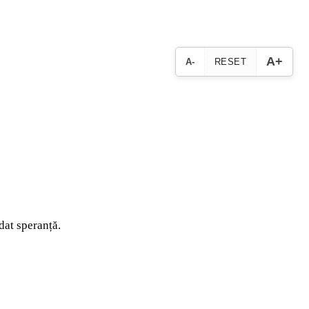
A+
A-
RESET
dat speranță.