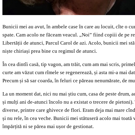
Bunicii mei au avut, în ambele case în care au locuit, cîte o cu
spate. Cam acolo ne făceam veacul. „Noi” fiind copiii de pe re
Libertății de atunci, Parcul Carol de azi. Acolo, bunicii mei st
niște chiriași prea bine cu regimul de atunci.
În cea dintîi casă, tip vagon, am trăit, cum am mai scris, prim
curte am văzut cum rîmele se regenerează, și asta mi-a mai dat 
Precum și să sar coarda, în feluri ce păreau nenumărate, de mult
La un moment dat, nici nu mai știu cum, casa de peste drum, ad
și mulți ani de-atunci încolo nu a existat o trecere de pietoni
diverse, printre care ghivece de flori. Eram deja mai mare cîn
și nu rele, în cea veche. Bunicii mei stătuseră acolo mai toată v
împărțită ni se părea mai ușor de gestionat.