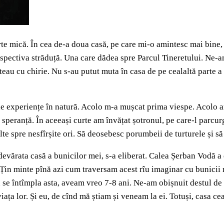
rte mică. În cea de-a doua casă, pe care mi-o amintesc mai bine, a
spectiva străduță. Una care dădea spre Parcul Tineretului. Ne-a
ăteau cu chirie. Nu s-au putut muta în casa de pe cealaltă parte a
ele experiențe în natură. Acolo m-a mușcat prima viespe. Acolo a
speranță. În aceeași curte am învățat șotronul, pe care-l parcurg
e spre nesfîrșite ori. Să deosebesc porumbeii de turturele și să 
evărata casă a bunicilor mei, s-a eliberat. Calea Șerban Vodă a
). Țin minte pînă azi cum traversam acest rîu imaginar cu bunicii
d se întîmpla asta, aveam vreo 7-8 ani. Ne-am obișnuit destul de
iața lor. Și eu, de cînd mă știam și veneam la ei. Totuși, casa cea