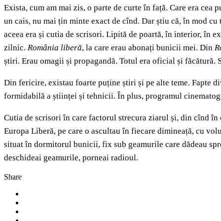
Exista, cum am mai zis, o parte de curte în față. Care era cea p
un cais, nu mai țin minte exact de cînd. Dar știu că, în mod cu 
aceea era și cutia de scrisori. Lipită de poartă, în interior, î
zilnic.
România liberă
, la care erau abonați bunicii mei. Din
R
știri. Erau omagii și propagandă. Totul era oficial și făcătură. 
Din fericire, existau foarte puține știri și pe alte teme. Fapte d
formidabilă a științei și tehnicii. În plus, programul cinematog
Cutia de scrisori în care factorul strecura ziarul și, din cînd î
Europa Liberă, pe care o ascultau în fiecare dimineață, cu vol
situat în dormitorul bunicii, fix sub geamurile care dădeau spre
deschideai geamurile, porneai radioul.
Share