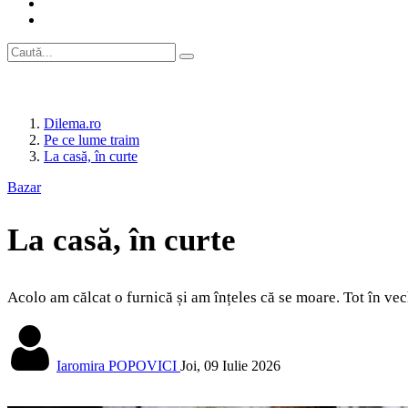
Dilema.ro
Pe ce lume traim
La casă, în curte
Bazar
La casă, în curte
Acolo am călcat o furnică și am înțeles că se moare. Tot în ve
Iaromira POPOVICI
Joi, 09 Iulie 2026