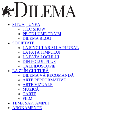
SITUAȚIUNEA
TÎLC SHOW
PE CE LUME TRĂIM
DILEMA BLOG
SOCIETATE
LA SINGULAR ȘI LA PLURAL
LA FAȚA TIMPULUI
LA FAȚA LOCULUI
DIN POLUL PLUS
CALEIDOSCOPIE
LA ZI ÎN CULTURĂ
DILEMA VĂ RECOMANDĂ
ARTE PERFORMATIVE
ARTE VIZUALE
MUZICĂ
CARTE
FILM
TEMA SĂPTĂMÎNII
ABONAMENTE