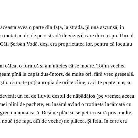
ceasta avea o parte din față, la stradă. Și una ascunsă, în
m mutat acolo de pe o stradă de vizavi, care ducea spre Parcul
 Căii Șerban Vodă, deși era proprietatea lor, pentru că locuiau
m călcat o furnică și am înțeles că se moare. Tot în vechea
eam pînă la capăt dus-întors, de multe ori, fără vreo greșeală.
știu că nu te poți apropia de orice cîine, căci te poate mușca.
 devenit un fel de fluviu destul de năbădăios (pe vremea aceea
 mei plini de pachete, eu însămi avînd o trotinetă încărcată cu
 greu cu noua casă. Deși ne plăcea, se petrecuseră prea multe,
 nouă (de fapt, atît de veche) ne plăcea. Și felul în care era