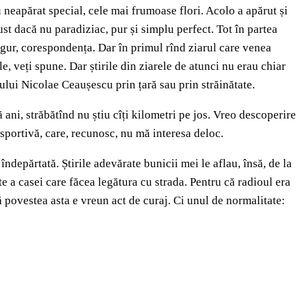
u neapărat special, cele mai frumoase flori. Acolo a apărut și
ust dacă nu paradiziac, pur și simplu perfect. Tot în partea
esigur, corespondența. Dar în primul rînd ziarul care venea
le, veți spune. Dar știrile din ziarele de atunci nu erau chiar
ășului Nicolae Ceaușescu prin țară sau prin străinătate.
ă ani, străbătînd nu știu cîți kilometri pe jos. Vreo descoperire
a sportivă, care, recunosc, nu mă interesa deloc.
îndepărtată. Știrile adevărate bunicii mei le aflau, însă, de la
 a casei care făcea legătura cu strada. Pentru că radioul era
ă povestea asta e vreun act de curaj. Ci unul de normalitate: