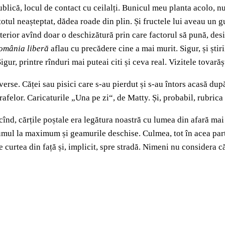
ublică, locul de contact cu ceilalți. Bunicul meu planta acolo, n
totul neașteptat, dădea roade din plin. Și fructele lui aveau un g
n exterior avînd doar o deschizătură prin care factorul să pună, d
omânia liberă
aflau cu precădere cine a mai murit. Sigur, și știri
Sigur, printre rînduri mai puteai citi și ceva real. Vizitele tovar
iverse. Căței sau pisici care s-au pierdut și s-au întors acasă dup
rafelor. Caricaturile „Una pe zi“, de Matty. Și, probabil, rubric
n cînd, cărțile poștale era legătura noastră cu lumea din afară mai 
umul la maximum și geamurile deschise. Culmea, tot în acea parte
 curtea din față și, implicit, spre stradă. Nimeni nu considera c