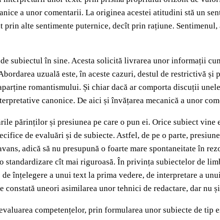
ice a unor comentarii. La originea acestei atitudini stă un senti
prin alte sentimente puternice, decît prin rațiune. Sentimenul, aș
 subiectul în sine. Acesta solicită livrarea unor informații cum s
Abordarea uzuală este, în aceste cazuri, destul de restrictivă și
arține romantismului. Și chiar dacă ar comporta discuții unele t
terpretative canonice. De aici și învățarea mecanică a unor come
ile părinților și presiunea pe care o pun ei. Orice subiect vine es
ifice de evaluări și de subiecte. Astfel, de pe o parte, presiunea
avans, adică să nu presupună o foarte mare spontaneitate în rezo
o standardizare cît mai riguroasă. În privința subiectelor de li
de înțelegere a unui text la prima vedere, de interpretare a unui
se constată uneori asimilarea unor tehnici de redactare, dar nu ș
evaluarea competențelor, prin formularea unor subiecte de tip es