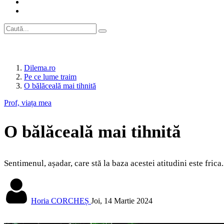
Dilema.ro
Pe ce lume traim
O bălăceală mai tihnită
Prof, viața mea
O bălăceală mai tihnită
Sentimenul, așadar, care stă la baza acestei atitudini este fric
Horia CORCHEȘ
Joi, 14 Martie 2024