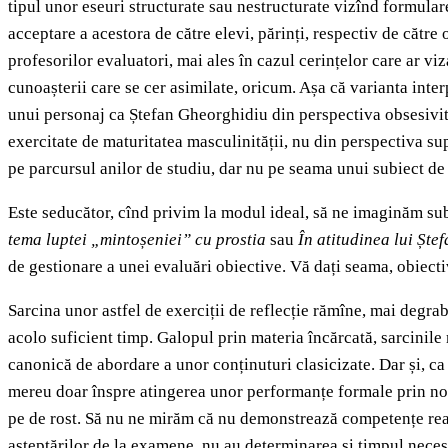
tipul unor eseuri structurate sau nestructurate vizînd formulare
acceptare a acestora de către elevi, părinți, respectiv de către
profesorilor evaluatori, mai ales în cazul cerințelor care ar viz
cunoașterii care se cer asimilate, oricum. Așa că varianta inter
unui personaj ca Ștefan Gheorghidiu din perspectiva obsesivităț
exercitate de maturitatea masculinității, nu din perspectiva supe
pe parcursul anilor de studiu, dar nu pe seama unui subiect d
Este seducător, cînd privim la modul ideal, să ne imaginăm su
tema luptei „mintoșeniei” cu prostia
sau
În atitudinea lui Ște
de gestionare a unei evaluări obiective. Vă dați seama, obiect
Sarcina unor astfel de exerciții de reflecție rămîne, mai degrab
acolo suficient timp. Galopul prin materia încărcată, sarcinile m
canonică de abordare a unor conținuturi clasicizate. Dar și, ca s
mereu doar înspre atingerea unor performanțe formale prin notel
pe de rost. Să nu ne mirăm că nu demonstrează competențe reale
așteptărilor de la examene, nu au determinarea și timpul necesa