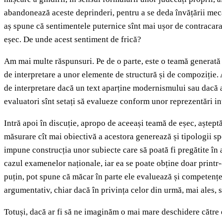
abandonează aceste deprinderi, pentru a se deda învățării mecan
aș spune că sentimentele puternice sînt mai ușor de contracarat 
eșec. De unde acest sentiment de frică?
Am mai multe răspunsuri. Pe de o parte, este o teamă generată de
de interpretare a unor elemente de structură și de compoziție. 
de interpretare dacă un text aparține modernismului sau dacă ap
evaluatori sînt setați să evalueze conform unor reprezentări in
Intră apoi în discuție, apropo de aceeași teamă de eșec, așteptăr
măsurare cît mai obiectivă a acestora generează și tipologii spec
impune construcția unor subiecte care să poată fi pregătite în 
cazul examenelor naționale, iar ea se poate obține doar printr-
puțin, pot spune că măcar în parte ele evaluează și competențe 
argumentativ, chiar dacă în privința celor din urmă, mai ales, 
Totuși, dacă ar fi să ne imaginăm o mai mare deschidere către 