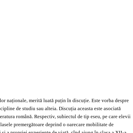
lor naționale, merită luată puțin în discuție. Este vorba despre
ipline de studiu sau alteia. Discuția aceasta este asociată
teratura română. Respectiv, subiectul de tip eseu, pe care elevii
n clasele premergătoare deprind o oarecare mobilitate de
i și a propriei experiențe de viață, cînd ajung în clasa a XII-a