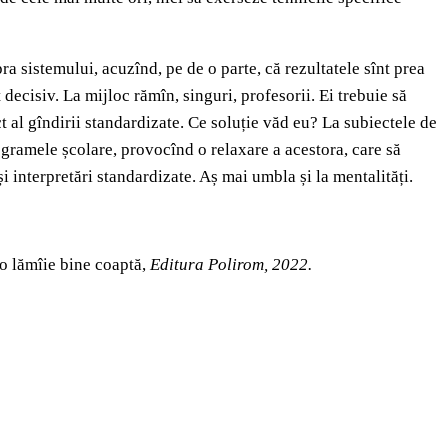
upra sistemului, acuzînd, pe de o parte, că rezultatele sînt prea
 decisiv. La mijloc rămîn, singuri, profesorii. Ei trebuie să
ect al gîndirii standardizate. Ce soluție văd eu? La subiectele de
ogramele școlare, provocînd o relaxare a acestora, care să
i interpretări standardizate. Aș mai umbla și la mentalități.
 o lămîie bine coaptă,
Editura Polirom, 2022.