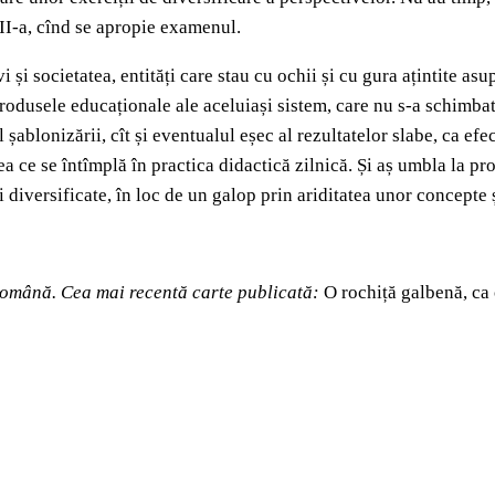
XII-a, cînd se apropie examenul.
i și societatea, entități care stau cu ochii și cu gura ațintite as
t produsele educaționale ale aceluiași sistem, care nu s-a schimbat
l șablonizării, cît și eventualul eșec al rezultatelor slabe, ca ef
 ce se întîmplă în practica didactică zilnică. Și aș umbla la pr
i diversificate, în loc de un galop prin ariditatea unor concepte ș
 română.
Cea mai recentă carte publicată:
O rochiță galbenă, ca