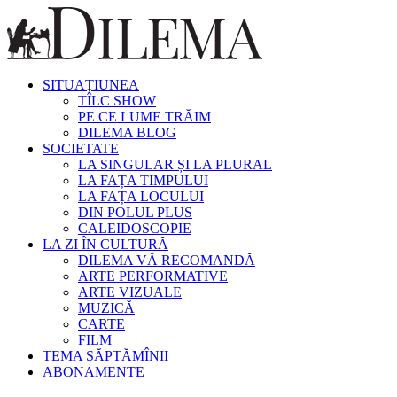
SITUAȚIUNEA
TÎLC SHOW
PE CE LUME TRĂIM
DILEMA BLOG
SOCIETATE
LA SINGULAR ȘI LA PLURAL
LA FAȚA TIMPULUI
LA FAȚA LOCULUI
DIN POLUL PLUS
CALEIDOSCOPIE
LA ZI ÎN CULTURĂ
DILEMA VĂ RECOMANDĂ
ARTE PERFORMATIVE
ARTE VIZUALE
MUZICĂ
CARTE
FILM
TEMA SĂPTĂMÎNII
ABONAMENTE