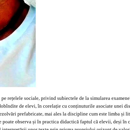
e pe rețelele sociale, privind subiectele de la simularea examene
îndite de elevi, în corelație cu conținuturile asociate unei disc
ezolvări prefabricate, mai ales la discipline cum este limba și li
e poate observa și în practica didactică faptul că elevii, deși î
l interpretării unor texte prin prisma propriului orizont de valor