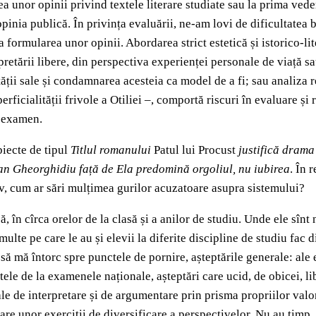
a unor opinii privind textele literare studiate sau la prima veder
 opinia publică. În privința evaluării, ne-am lovi de dificultatea 
a formularea unor opinii. Abordarea strict estetică și istorico-li
pretării libere, din perspectiva experienței personale de viață s
ii sale și condamnarea acesteia ca model de a fi; sau analiza re
rficialității frivole a Otiliei –, comportă riscuri în evaluare și
e examen.
biecte de tipul
Titlul romanului
Patul lui
Procust
justifică
drama 
fan Gheorghidiu față de Ela predomină orgoliul, nu iubirea
. În 
iv, cum ar sări mulțimea gurilor acuzatoare asupra sistemului?
ă, în cîrca orelor de la clasă și a anilor de studiu. Unde ele sîn
ulte pe care le au și elevii la diferite discipline de studiu fac d
ă mă întorc spre punctele de pornire, așteptările generale: ale el
e de la examenele naționale, așteptări care ucid, de obicei, lib
 de interpretare și de argumentare prin prisma propriilor valori
re unor exerciții de diversificare a perspectivelor. Nu au timp, 