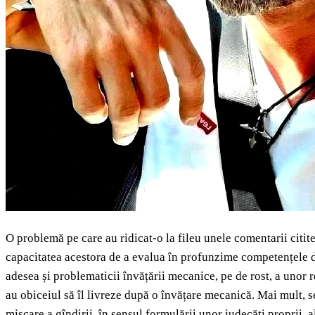
O problemă pe care au ridicat-o la fileu unele comentarii citit
capacitatea acestora de a evalua în profunzime competențele dob
adesea și problematicii învățării mecanice, pe de rost, a unor r
au obiceiul să îl livreze după o învățare mecanică. Mai mult, s
mișcare a gîndirii, în sensul formulării unor judecăți proprii, a