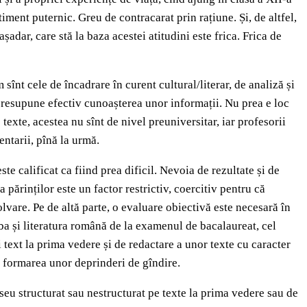
ment puternic. Greu de contracarat prin rațiune. Și, de altfel,
adar, care stă la baza acestei atitudini este frica. Frica de
înt cele de încadrare în curent cultural/literar, de analiză și
 presupune efectiv cunoașterea unor informații. Nu prea e loc
exte, acestea nu sînt de nivel preuniversitar, iar profesorii
ntarii, pînă la urmă.
te calificat ca fiind prea dificil. Nevoia de rezultate și de
 părinților este un factor restrictiv, coercitiv pentru că
lvare. Pe de altă parte, o evaluare obiectivă este necesară în
mba și literatura română de la examenul de bacalaureat, cel
 text la prima vedere și de redactare a unor texte cu caracter
i formarea unor deprinderi de gîndire.
eu structurat sau nestructurat pe texte la prima vedere sau de