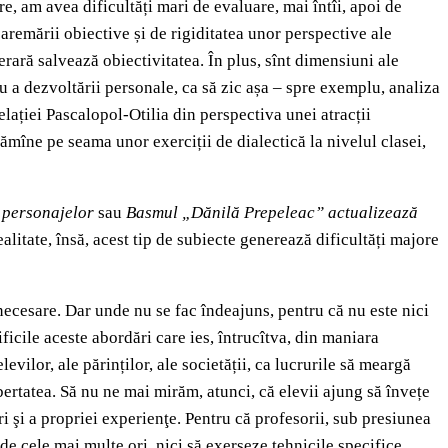
e, am avea dificultăți mari de evaluare, mai întîi, apoi de
baremării obiective și de rigiditatea unor perspective ale
terară salvează obiectivitatea. În plus, sînt dimensiuni ale
au a dezvoltării personale, ca să zic așa – spre exemplu, analiza
lației Pascalopol-Otilia din perspectiva unei atracții
 rămîne pe seama unor exerciții de dialectică la nivelul clasei,
personajelor
sau
Basmul „Dănilă Prepeleac” actualizează
realitate, însă, acest tip de subiecte generează dificultăți majore
t necesare. Dar unde nu se fac îndeajuns, pentru că nu este nici
ificile aceste abordări care ies, întrucîtva, din maniara
evilor, ale părinților, ale societății, ca lucrurile să meargă
ertatea. Să nu ne mai mirăm, atunci, că elevii ajung să învețe
 şi a propriei experienţe. Pentru că profesorii, sub presiunea
de cele mai multe ori, nici să exerseze tehnicile specifice