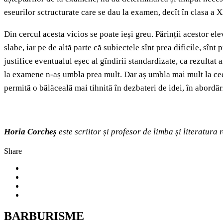
eseurilor sctructurate care se dau la examen, decît în clasa a 
Din cercul acesta vicios se poate ieși greu. Părinții acestor elev
slabe, iar pe de altă parte că subiectele sînt prea dificile, sîn
justifice eventualul eșec al gîndirii standardizate, ca rezultat a
la examene n-aș umbla prea mult. Dar aș umbla mai mult la ceea
permită o bălăceală mai tihnită în dezbateri de idei, în abordăr
Horia Corcheș
este scriitor și profesor de limba și literatura
Share
BARBURISME