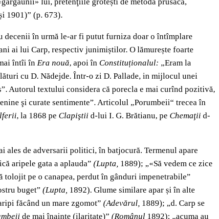
«gărgăunii» lui, pretenţiile grotești de metodă prusacă,
i 1901)” (p. 673).
u decenii în urmă le-ar fi putut furniza doar o întîmplare
ni ai lui Carp, respectiv junimiștilor. O lămurește foarte
mai întîi în
Era nouă
, apoi în
Constituționalul:
„Eram la
lături cu D. Nădejde. Într-o zi D. Pallade, in mijlocul unei
s”. Autorul textului considera că porecla e mai curînd pozitivă,
senine şi curate sentimente”. Articolul „Porumbeii“ trecea în
lferii
, la 1868 pe
Clapiştii
d-lui I. G. Brătianu, pe
Chemaţii
d-
ai ales de adversarii politici, în batjocură. Termenul apare
ică aripele gata a aplauda”
(Lupta,
1889); „«Să vedem ce zice
ă tolojit pe o canapea, perdut în gânduri impenetrabile”
nostru buget”
(Lupta,
1892). Glume similare apar și în alte
 aripi făcând un mare zgomot”
(Adevărul,
1889); „d. Carp se
umbeii
de mai înainte (ilaritate)”
(Românul
1892); „acuma au