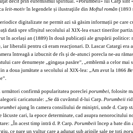
ruţat decît prin eufemismul spiritual. «Porumbeii» lui Carp sînt 
 ca
leit-motiv
în legendele și ilustraţiile din
Moftul român
(1893 ș
eriodice digitalizate ne permit azi să găsim informații pe care c
ă dată spre sfîrșitul secolului al XIX-lea exact tinerilor partiza
ut în același an (1889) în două publicații ale grupării politice: 
 iar liberalii pentru că eram reacţionari. D. Lascar Catargi era a
amera întreagă a izbucnit de rîs şi de-atunci porecla ne-au răma
uvîntului care denumește „gingașa pasăre”, „emblemă a celor mai 
ă din a doua jumătate a secolului al XIX-lea: „Am avut la 1866
Be
le”.
ii următori confirmă popularitatea poreclei
porumbei
, folosite m
 alegorii caricaturale: „Se dă cuvântul d-lui Carp.
Porumbeii
rid
orumbei
ajung în camera consiliului de miniştri, unde d. Carp st
de lăcuste cari, la epoce determinate, cad asupra nenorocitului 
are: „În acest timp intră d. P. Carp.
Porumbeii
încep a bate din
rgiu, ce pare un vultur care a adunat sub aripile sale pe toți
por