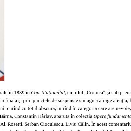
giale în 1889 în
Constituționalul
, cu titlul „Cronica“ și sub pse
ția finală și prin punctele de suspensie sintagma atrage atenția,
curînd cu totul obscură, intrînd în categoria care are nevoie, î
e Bârna, Constantin Hârlav, apărută în colecția
Opere fundamenta
e Al. Rosetti, Șerban Cioculescu, Liviu Călin. În acest comentari