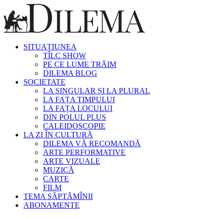
SITUAȚIUNEA
TÎLC SHOW
PE CE LUME TRĂIM
DILEMA BLOG
SOCIETATE
LA SINGULAR ȘI LA PLURAL
LA FAȚA TIMPULUI
LA FAȚA LOCULUI
DIN POLUL PLUS
CALEIDOSCOPIE
LA ZI ÎN CULTURĂ
DILEMA VĂ RECOMANDĂ
ARTE PERFORMATIVE
ARTE VIZUALE
MUZICĂ
CARTE
FILM
TEMA SĂPTĂMÎNII
ABONAMENTE