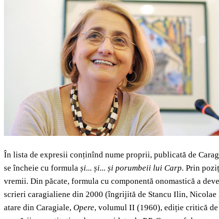
În lista de expresii conținînd nume proprii, publicată de Cara
se încheie cu formula
și... și... și
porumbeii lui Carp.
Prin pozi
vremii. Din păcate, formula cu componentă onomastică a devenit 
scrieri caragialiene din 2000 (îngrijită de Stancu Ilin, Nicola
atare din Caragiale,
Opere
, volumul II (1960), ediție critică d