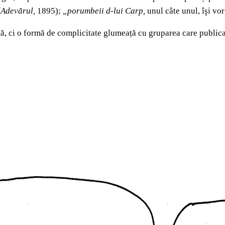
(Adevărul,
1895);
„porumbeii d-lui Carp,
unul câte unul, îşi vo
ltă, ci o formă de complicitate glumeață cu gruparea care publica 