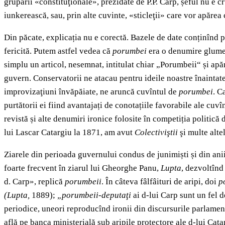
grupării «constituţionale», prezidate de P.P. Carp, șeful nu e c
iunkerească, sau, prin alte cuvinte, «sticleţii» care vor apărea
Din păcate, explicația nu e corectă. Bazele de date conținînd p
fericită. Putem astfel vedea că
porumbei
era o denumire glumeaț
simplu un articol, nesemnat, intitulat chiar „Porumbeii“ și apăr
guvern. Conservatorii ne atacau pentru ideile noastre înaintate,
improvizaţiuni învăpăiate, ne aruncă cuvîntul de
porumbei
. C
purtătorii ei fiind avantajați de conotațiile favorabile ale c
revistă și alte denumiri ironice folosite în competiția politic
lui Lascar Catargiu la 1871, am avut
Colectiviştii
şi multe alte
Ziarele din perioada guvernului condus de junimiști și din an
foarte frecvent în ziarul lui Gheorghe Panu,
Lupta
, dezvoltînd
d. Carp», replică
porumbeii
. În câteva fâlfâituri de aripi, doi
p
(Lupta,
1889);
„porumbeii-deputaţi
ai d-lui Carp sunt un fel 
periodice, uneori reproducînd ironii din discursurile parlament
află pe banca ministerială sub aripile protectore ale d-lui Cata