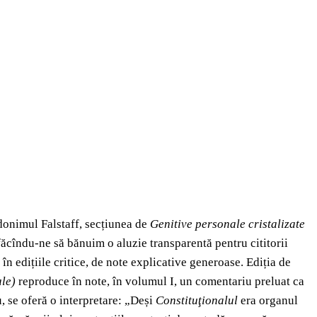
udonimul Falstaff, secțiunea de
Genitive personale cristalizate
 făcîndu-ne să bănuim o aluzie transparentă pentru cititorii
n edițiile critice, de note explicative generoase. Ediția de
le)
reproduce în note, în volumul I, un comentariu preluat ca
u, se oferă o interpretare: „Deși
Constituţionalul
era organul