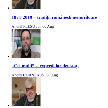
1871-2019 – tradiții românești nemuritoare
Andrei PLEȘU
Joi, 06 Aug
„Cei mulți” și experții lor detestați
Andrei CORNEA
Joi, 06 Aug