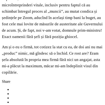
microîntreprinderi vitale, inclusiv pentru faptul că au
schimbat întregul proces al „muncii”, au mutat condica și
ședințele pe Zoom, aducînd în același timp bani la buget, au
fost cele mai lovite de măsurile de austeritate ale Guvernului
de acum. Și, de fapt, noi v-am votat, domnule prim-ministru!
Exact oamenii fără șefi și fără poziția ghiocel.
Am și o eu o firmă, tot cotizez la stat cu ea, de doi ani nu mai
„produc” nimic, mă gîndesc să o închid. Ce rost are? Eram
șefa absolută în propria mea firmă fără nici un angajat, asta
mi-a plăcut la maximum, măcar mi-am îndeplinit visul din
copilărie.
Share