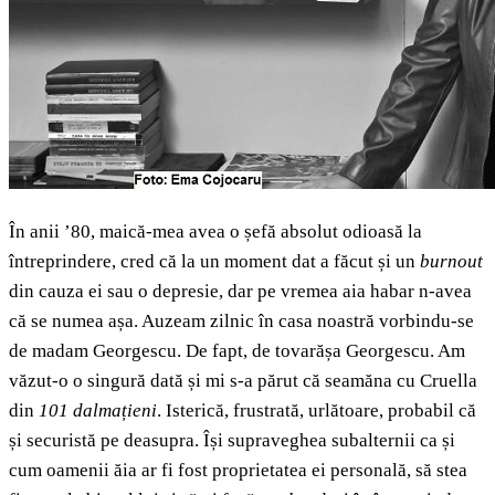
În anii ’80, maică-mea avea o șefă absolut odioasă la
întreprindere, cred că la un moment dat a făcut și un
burnout
din cauza ei sau o depresie, dar pe vremea aia habar n-avea
că se numea așa. Auzeam zilnic în casa noastră vorbindu-se
de madam Georgescu. De fapt, de tovarășa Georgescu. Am
văzut-o o singură dată și mi s-a părut că seamăna cu Cruella
din
101 dalmațieni
. Isterică, frustrată, urlătoare, probabil că
și securistă pe deasupra. Își supraveghea subalternii ca și
cum oamenii ăia ar fi fost proprietatea ei personală, să stea