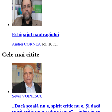
Echipajul naufragiului
Andrei CORNEA
Joi, 16 Iul
Cele mai citite
Sever VOINESCU
„Dacă școală nu e, spirit critic nu e. Și dacă
spirit critic nu e, cultură nu e“ – interviu cu