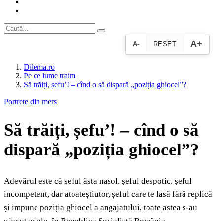
A+
A-
RESET
Dilema.ro
Pe ce lume traim
Să trăiți, șefu’! – cînd o să dispară „poziția ghiocel”?
Portrete din mers
Să trăiți, șefu’! – cînd o să
dispară „poziția ghiocel”?
Adevărul este că șeful ăsta nasol, șeful despotic, șeful
incompetent, dar atoateștiutor, șeful care te lasă fără replică
și impune poziția ghiocel a angajatului, toate astea s-au
născut acolo, în Republica Socialistă România.