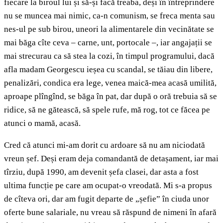
fiecare la biroul lui și să-și facă treaba, deși în întreprindere
nu se muncea mai nimic, ca-n comunism, se freca menta sau
nes-ul pe sub birou, uneori la alimentarele din vecinătate se
mai băga cîte ceva – carne, unt, portocale –, iar angajații se
mai strecurau ca să stea la cozi, în timpul programului, dacă
afla madam Georgescu ieșea cu scandal, se tăiau din libere,
penalizări, condica era lege, venea maică-mea acasă umilită,
aproape plîngînd, se băga în pat, dar după o oră trebuia să se
ridice, să ne gătească, să spele rufe, mă rog, tot ce făcea pe
atunci o mamă, acasă.
Cred că atunci mi-am dorit cu ardoare să nu am niciodată
vreun șef. Deși eram deja comandantă de detașament, iar mai
tîrziu, după 1990, am devenit șefa clasei, dar asta a fost
ultima funcție pe care am ocupat-o vreodată. Mi s-a propus
de cîteva ori, dar am fugit departe de „șefie” în ciuda unor
oferte bune salariale, nu vreau să răspund de nimeni în afară