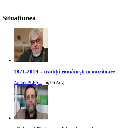
Situațiunea
1871-2019 – tradiții românești nemuritoare
Andrei PLEȘU
Joi, 06 Aug