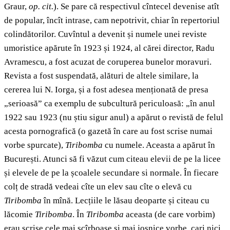
Graur,
op. cit.
). Se pare că respectivul cîntecel devenise atît
de popular, încît intrase, cam nepotrivit, chiar în repertoriul
colindătorilor. Cuvîntul a devenit și numele unei reviste
umoristice apărute în 1923 și 1924, al cărei director, Radu
Avramescu, a fost acuzat de coruperea bunelor moravuri.
Revista a fost suspendată, alături de altele similare, la
cererea lui N. Iorga, și a fost adesea menționată de presa
„serioasă” ca exemplu de subcultură periculoasă: „în anul
1922 sau 1923 (nu știu sigur anul) a apărut o revistă de felul
acesta pornografică (o gazetă în care au fost scrise numai
vorbe spurcate),
Tiribomba
cu numele. Aceasta a apărut în
București. Atunci să fi văzut cum citeau elevii de pe la licee
și elevele de pe la școalele secundare si normale. În fiecare
colț de stradă vedeai cîte un elev sau cîte o elevă cu
Tiribomba
în mînă. Lecțiile le lăsau deoparte și citeau cu
lăcomie
Tiribomba
. În
Tiribomba
aceasta (de care vorbim)
erau scrise cele mai scîrboase și mai josnice vorbe, cari nici