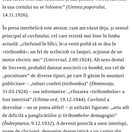
la ușa cortului nu se folosesc”
(Unirea poporului
,
14.11.1926).
În presa interbelică este atestat, cum am văzut deja, și sensul
principal al cuvîntului, cel care rezistă mai bine în limba
actuală: „chefuind în bîlci, le-a venit poftă să se dea în
«tiribombă», un fel de scrînciob cu lanţuri, acţionat de un
motor electric mic”
(Universul
, 2.09.1924). Alt sens destul
de frecvent, probabil datorat asocierii cu
bombă,
era cel de
„pocnitoare” de diverse tipuri, pe care îl găsim în anunțuri
publicitare – „tuburi confeti (tiribomba)”
(Dimineața
,
31.03.1924) – sau informative: „vînzarea «tiribombelor» a
fost interzisă”
(Ultima oră,
19.12.1944). Cuvîntul a
dezvoltat – nu se putea altfel! – și utilizări figurate: „arta atît
de dificilă a panglicăriilor și
tiribombelor
demagogiei”
(Îndreptarea
, 9.12.1932). A devenit poreclă a unor interlopi,
nume de cîrciumă, denumire depreciativă a un cartier din