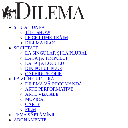
SITUAȚIUNEA
TÎLC SHOW
PE CE LUME TRĂIM
DILEMA BLOG
SOCIETATE
LA SINGULAR ȘI LA PLURAL
LA FAȚA TIMPULUI
LA FAȚA LOCULUI
DIN POLUL PLUS
CALEIDOSCOPIE
LA ZI ÎN CULTURĂ
DILEMA VĂ RECOMANDĂ
ARTE PERFORMATIVE
ARTE VIZUALE
MUZICĂ
CARTE
FILM
TEMA SĂPTĂMÎNII
ABONAMENTE