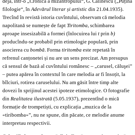
deja, într-o „Cronică a mizantropului“, G. Călinescu („Puțină
filologie“
,
în
Adevărul literar și artistic
din 21.04.1935).
Trecînd în revistă istoria cuvîntului, observam că melodia
napolitană se numește de fapt
Tiritomba
, schimbarea
aproape insesizabilă a formei (înlocuirea lui
t
prin
b)
producîndu-se probabil prin etimologie populară, prin
asocierea cu
bombă
. Forma
tiritomba
este repetată în
refrenul canțonetei și nu are un sens precizat. Am presupus
că sensul de bază al cuvîntului românesc – „carusel, căluşei”
– putea apărea în contextul în care melodia ar fi însoțit, la
bîlciuri, rotirea caruselului. Nu am găsit între timp alte
dovezi în sprijinul acestei ipoteze etimologice. O fotografie
din
Realitatea ilustrată
(5.05.1937), prezentînd o mică
formație de trompetiști, cu explicația „muzica de la
«tiribomba»”, nu ne spune, din păcate, ce melodie anume
interpretau respectivii.