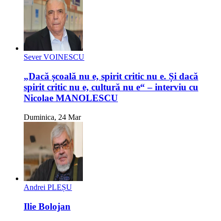
Sever VOINESCU
„Dacă școală nu e, spirit critic nu e. Și dacă
spirit critic nu e, cultură nu e“ – interviu cu
Nicolae MANOLESCU
Duminica, 24 Mar
Andrei PLEȘU
Ilie Bolojan