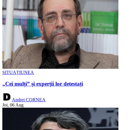
SITUAȚIUNEA
„Cei mulți” și experții lor detestați
Andrei CORNEA
Joi, 06 Aug