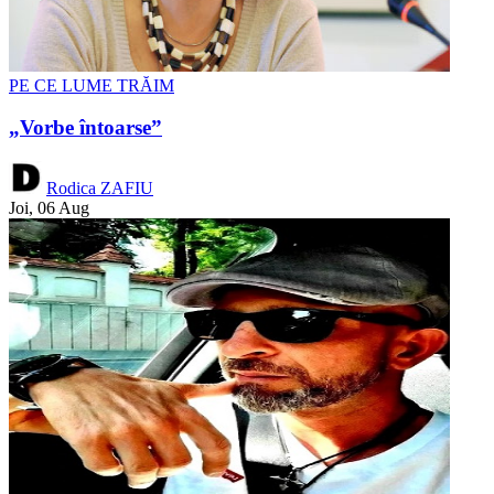
PE CE LUME TRĂIM
„Vorbe întoarse”
Rodica ZAFIU
Joi, 06 Aug