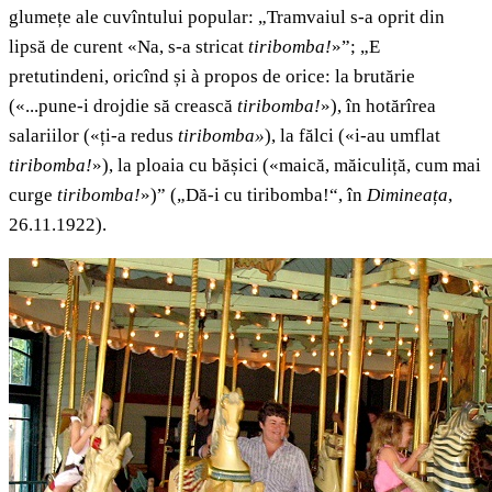
glumețe ale cuvîntului popular: „Tramvaiul s-a oprit din
lipsă de curent «Na, s-a stricat
tiribomba!
»”; „E
pretutindeni, oricînd și à propos de orice: la brutărie
(«...pune-i drojdie să crească
tiribomba!
»), în hotărîrea
salariilor («ți-a redus
tiribomba»
), la fălci («i-au umflat
tiribomba!
»), la ploaia cu bășici («maică, măiculiță, cum mai
curge
tiribomba!
»)” („Dă-i cu tiribomba!“, în
Dimineața
,
26.11.1922).