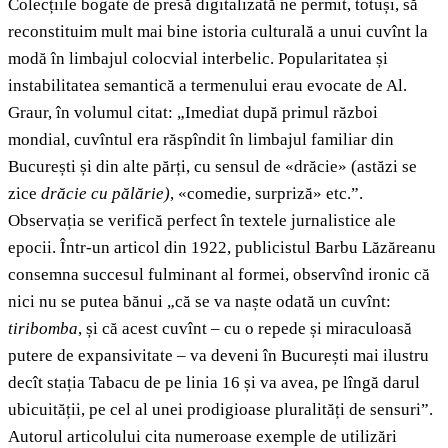
Colecțiile bogate de presă digitalizată ne permit, totuși, să
reconstituim mult mai bine istoria culturală a unui cuvînt la
modă în limbajul colocvial interbelic. Popularitatea și
instabilitatea semantică a termenului erau evocate de Al.
Graur, în volumul citat: „Imediat după primul război
mondial, cuvîntul era răspîndit în limbajul familiar din
București și din alte părți, cu sensul de «drăcie» (astăzi se
zice
drăcie cu pălărie)
, «comedie, surpriză» etc.”.
Observația se verifică perfect în textele jurnalistice ale
epocii. Într-un articol din 1922, publicistul Barbu Lăzăreanu
consemna succesul fulminant al formei, observînd ironic că
nici nu se putea bănui „că se va naște odată un cuvînt:
tiribomba
, și că acest cuvînt – cu o repede și miraculoasă
putere de expansivitate – va deveni în București mai ilustru
decît stația Tabacu de pe linia 16 și va avea, pe lîngă darul
ubicuității, pe cel al unei prodigioase pluralități de sensuri”.
Autorul articolului cita numeroase exemple de utilizări