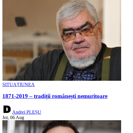
SITUAȚIUNEA
1871-2019 – tradiții românești nemuritoare
Andrei PLEȘU
Joi, 06 Aug