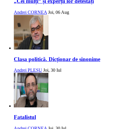
„Cei mulți” și experții lor detestați
Andrei CORNEA
Joi, 06 Aug
Clasa politică. Dicționar de sinonime
Andrei PLEȘU
Joi, 30 Iul
Fatalistul
Andrei CORNEA
Joi, 30 Iul