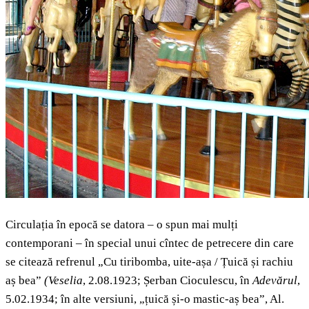
Circulația în epocă se datora – o spun mai mulți
contemporani – în special unui cîntec de petrecere din care
se citează refrenul „Cu tiribomba, uite-așa / Țuică și rachiu
aș bea”
(Veselia
, 2.08.1923; Șerban Cioculescu, în
Adevărul
,
5.02.1934; în alte versiuni, „țuică și-o mastic-aș bea”, Al.