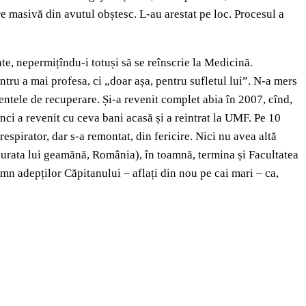
e masivă din avutul obștesc. L-au arestat pe loc. Procesul a
nte, nepermițîndu-i totuși să se reînscrie la Medicină.
ntru a mai profesa, ci „doar așa, pentru sufletul lui”. N-a mers
amentele de recuperare. Și-a revenit complet abia în 2007, cînd,
nci a revenit cu ceva bani acasă și a reintrat la UMF. Pe 10
espirator, dar s-a remontat, din fericire. Nici nu avea altă
 surata lui geamănă, România), în toamnă, termina și
Facultatea
emn adepților Căpitanului – aflați din nou pe cai mari – ca,