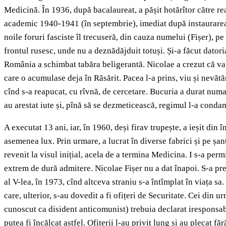
Medicină. În 1936, după bacalaureat, a pășit hotărîtor către real
academic 1940-1941 (în septembrie), imediat după instaurarea re
noile foruri fasciste îl trecuseră, din cauza numelui (Fișer), pe 
frontul rusesc, unde nu a deznădăjduit totuși. Și-a făcut datori
România a schimbat tabăra beligerantă. Nicolae a crezut că va r
care o acumulase deja în Răsărit. Pacea l-a prins, viu și nevătă
cînd s-a reapucat, cu rîvnă, de cercetare. Bucuria a durat numai
au arestat iute și, pînă să se dezmeticească, regimul l-a cond
A executat 13 ani, iar, în 1960, deși firav trupește, a ieșit din
asemenea lux. Prin urmare, a lucrat în diverse fabrici și pe șant
revenit la visul inițial, acela de a termina Medicina. I s-a perm
extrem de dură admitere. Nicolae Fișer nu a dat înapoi. S-a prez
al V-lea, în 1973, cînd altceva straniu s-a întîmplat în viața sa. 
care, ulterior, s-au dovedit a fi ofițeri de Securitate. Cei din 
cunoscut ca disident anticomunist) trebuia declarat iresponsabi
putea fi încălcat astfel. Ofițerii l-au privit lung și au plecat 