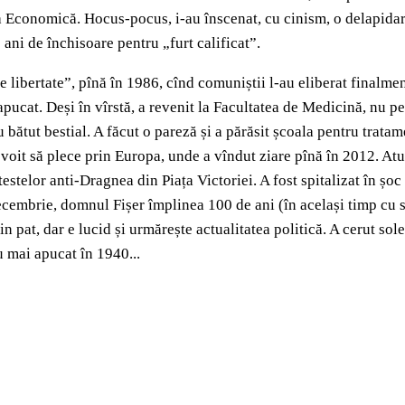
ia Economică. Hocus-pocus, i-au înscenat, cu cinism, o delapidar
e ani de închisoare pentru „furt calificat”.
e libertate”, pînă în 1986, cînd comuniștii l-au eliberat finalme
apucat. Deși în vîrstă, a revenit la Facultatea de Medicină, nu pe
au bătut bestial. A făcut o pareză și a părăsit școala pentru trat
evoit să plece prin Europa, unde a vîndut ziare pînă în 2012. Atu
stelor anti-Dragnea din Piața Victoriei. A fost spitalizat în șoc r
 decembrie, domnul Fișer împlinea 100 de ani (în același timp cu
 pat, dar e lucid și urmărește actualitatea politică. A cerut sol
u mai apucat în 1940...