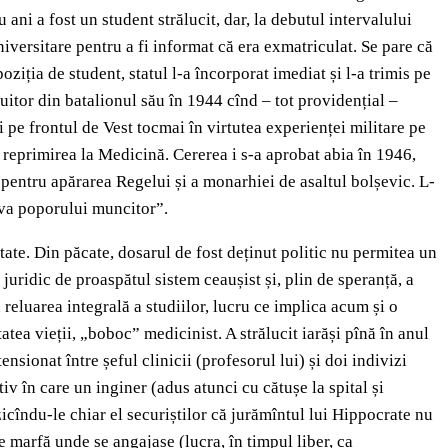
 ani a fost un student strălucit, dar, la debutul intervalului
iversitare pentru a fi informat că era exmatriculat. Se pare că
poziția de student, statul l-a încorporat imediat și l-a trimis pe
țuitor din batalionul său în 1944 cînd – tot providențial –
 pe frontul de Vest tocmai în virtutea experienței militare pe
id reprimirea la Medicină. Cererea i s-a aprobat abia în 1946,
i, pentru apărarea Regelui și a monarhiei de asaltul bolșevic. L-
riva poporului muncitor”.
ultate. Din păcate, dosarul de fost deținut politic nu permitea un
 juridic de proaspătul sistem ceaușist și, plin de speranță, a
u reluarea integrală a studiilor, lucru ce implica acum și o
tea vieții, „boboc” medicinist. A strălucit iarăși pînă în anul
tensionat între șeful clinicii (profesorul lui) și doi indivizi
tiv în care un inginer (adus atunci cu cătușe la spital și
icîndu-le chiar el securiștilor că jurămîntul lui Hippocrate nu
de marfă unde se angajase (lucra, în timpul liber, ca