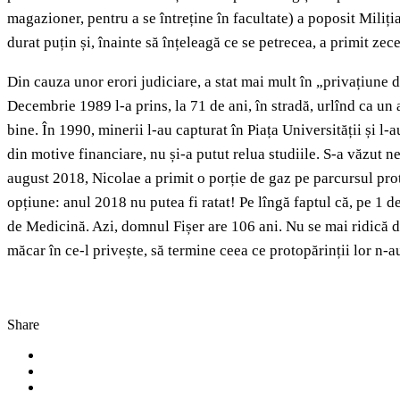
magazioner, pentru a se întreține în facultate) a poposit Miliț
durat puțin și, înainte să înțeleagă ce se petrecea, a primit zec
Din cauza unor erori judiciare, a stat mai mult în „privațiune d
Decembrie 1989 l-a prins, la 71 de ani, în stradă, urlînd ca un 
bine. În 1990, minerii l-au capturat în Piața Universității și l-
din motive financiare, nu și-a putut relua studiile. S-a văzut n
august 2018, Nicolae a primit o porție de gaz pe parcursul prote
opțiune: anul 2018 nu putea fi ratat! Pe lîngă faptul că, pe 1
de Medicină. Azi, domnul Fișer are 106 ani. Nu se mai ridică din
măcar în ce-l privește, să termine ceea ce protopărinții lor n-a
Share