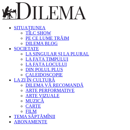
SITUAȚIUNEA
TÎLC SHOW
PE CE LUME TRĂIM
DILEMA BLOG
SOCIETATE
LA SINGULAR ȘI LA PLURAL
LA FAȚA TIMPULUI
LA FAȚA LOCULUI
DIN POLUL PLUS
CALEIDOSCOPIE
LA ZI ÎN CULTURĂ
DILEMA VĂ RECOMANDĂ
ARTE PERFORMATIVE
ARTE VIZUALE
MUZICĂ
CARTE
FILM
TEMA SĂPTĂMÎNII
ABONAMENTE