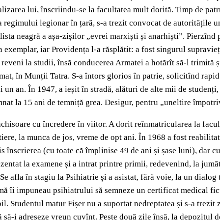
izarea lui, înscriindu-se la facultatea mult dorită. Timp de patru
gimului legionar în țară, s-a trezit convocat de autoritățile un
lista neagră a așa-zișilor „evrei marxiști și anarhiști”. Pierzînd 
a exemplar, iar Providența l-a răsplătit: a fost singurul supravie
eveni la studii, însă conducerea Armatei a hotărît să-l trimită și
mat, în Munții Tatra. S-a întors glorios în patrie, solicitînd rap
 un an. În 1947, a ieșit în stradă, alături de alte mii de studenț
amnat la 15 ani de temniță grea. Desigur, pentru „uneltire împot
 închisoare cu încredere în viitor. A dorit reînmatricularea la fac
iere, la munca de jos, vreme de opt ani. În 1968 a fost reabilitat
is înscrierea (cu toate că împlinise 49 de ani și șase luni), dar c
entat la examene și a intrat printre primii, redevenind, la jumăta
Se afla în stagiu la Psihiatrie și a asistat, fără voie, la un dialog 
urmă îi impuneau psihiatrului să semneze un certificat medical fic
l. Studentul matur Fișer nu a suportat nedreptatea și s-a trezit z
fără să-i adreseze vreun cuvînt. Peste două zile însă, la depozitul 