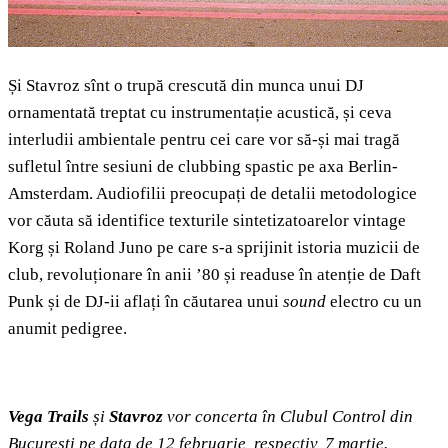
Și Stavroz sînt o trupă crescută din munca unui DJ
ornamentată treptat cu instrumentație acustică, și ceva
interludii ambientale pentru cei care vor să-și mai tragă
sufletul între sesiuni de clubbing spastic pe axa Berlin-
Amsterdam. Audiofilii preocupați de detalii metodologice
vor căuta să identifice texturile sintetizatoarelor vintage
Korg și Roland Juno pe care s-a sprijinit istoria muzicii de
club, revoluționare în anii ’80 și readuse în atenție de Daft
Punk și de DJ-ii aflați în căutarea unui
sound
electro cu un
anumit pedigree.
Vega Trails
și
Stavroz
vor concerta în Clubul Control din
București pe data de 12 februarie, respectiv, 7 martie.