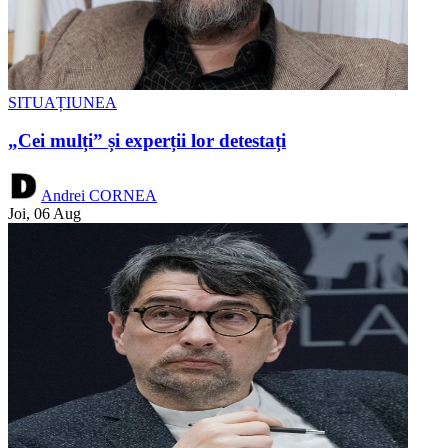
SITUAȚIUNEA
„Cei mulți” și experții lor detestați
Andrei CORNEA
Joi, 06 Aug