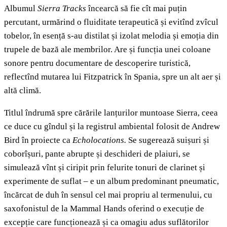
Albumul
Sierra Tracks
încearcă să fie cît mai puțin
percutant, urmărind o fluiditate terapeutică și evitînd zvîcul
tobelor, în esență s-au distilat și izolat melodia și emoția din
trupele de bază ale membrilor. Are și funcția unei coloane
sonore pentru documentare de descoperire turistică,
reflectînd mutarea lui Fitzpatrick în Spania, spre un alt aer și
altă climă.
Titlul îndrumă spre cărările lanțurilor muntoase Sierra, ceea
ce duce cu gîndul și la registrul ambiental folosit de Andrew
Bird în proiecte ca
Echolocations.
Se sugerează suișuri și
coborîșuri, pante abrupte și deschideri de plaiuri, se
simulează vînt și ciripit prin felurite tonuri de clarinet și
experimente de suflat – e un album predominant pneumatic,
încărcat de duh în sensul cel mai propriu al termenului, cu
saxofonistul de la Mammal Hands oferind o execuție de
excepție care funcționează și ca omagiu adus suflătorilor