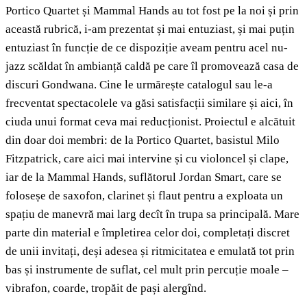
Portico Quartet și Mammal Hands au tot fost pe la noi și prin
această rubrică, i-am prezentat și mai entuziast, și mai puțin
entuziast în funcție de ce dispoziție aveam pentru acel nu-
jazz scăldat în ambianță caldă pe care îl promovează casa de
discuri Gondwana. Cine le urmărește catalogul sau le-a
frecventat spectacolele va găsi satisfacții similare și aici, în
ciuda unui format ceva mai reducționist. Proiectul e alcătuit
din doar doi membri: de la Portico Quartet, basistul Milo
Fitzpatrick, care aici mai intervine și cu violoncel și clape,
iar de la Mammal Hands, suflătorul Jordan Smart, care se
foloseșe de saxofon, clarinet și flaut pentru a exploata un
spațiu de manevră mai larg decît în trupa sa principală. Mare
parte din material e împletirea celor doi, completați discret
de unii invitați, deși adesea și ritmicitatea e emulată tot prin
bas și instrumente de suflat, cel mult prin percuție moale –
vibrafon, coarde, tropăit de pași alergînd.