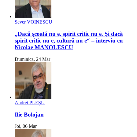
Sever VOINESCU
„Dacă școală nu e, spirit critic nu e. Și dacă
spirit critic nu e, cultură nu e“ – interviu cu
Nicolae MANOLESCU
Duminica, 24 Mar
Andrei PLEȘU
Ilie Bolojan
Joi, 06 Mar