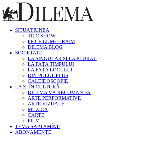
SITUAȚIUNEA
TÎLC SHOW
PE CE LUME TRĂIM
DILEMA BLOG
SOCIETATE
LA SINGULAR ȘI LA PLURAL
LA FAȚA TIMPULUI
LA FAȚA LOCULUI
DIN POLUL PLUS
CALEIDOSCOPIE
LA ZI ÎN CULTURĂ
DILEMA VĂ RECOMANDĂ
ARTE PERFORMATIVE
ARTE VIZUALE
MUZICĂ
CARTE
FILM
TEMA SĂPTĂMÎNII
ABONAMENTE