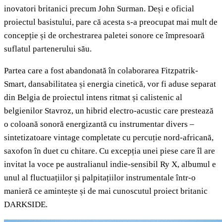
inovatori britanici precum John Surman. Deși e oficial
proiectul basistului, pare că acesta s-a preocupat mai mult de
concepție și de orchestrarea paletei sonore ce împresoară
suflatul partenerului său.
Partea care a fost abandonată în colaborarea Fitzpatrik-
Smart, dansabilitatea și energia cinetică, vor fi aduse separat
din Belgia de proiectul intens ritmat și calistenic al
belgienilor Stavroz, un hibrid electro-acustic care prestează
o coloană sonoră energizantă cu instrumentar divers –
sintetizatoare vintage completate cu percuție nord-africană,
saxofon în duet cu chitare. Cu excepția unei piese care îl are
invitat la voce pe australianul indie-sensibil Ry X, albumul e
unul al fluctuațiilor și palpitațiilor instrumentale într-o
manieră ce amintește și de mai cunoscutul proiect britanic
DARKSIDE.