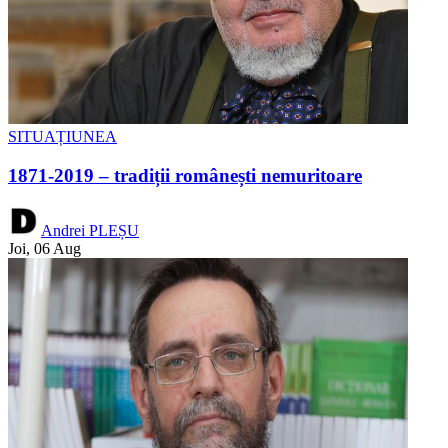
SITUAȚIUNEA
1871-2019 – tradiții românești nemuritoare
Andrei PLEȘU
Joi, 06 Aug