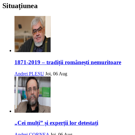
Situațiunea
1871-2019 – tradiții românești nemuritoare
Andrei PLEȘU
Joi, 06 Aug
„Cei mulți” și experții lor detestați
Andrei CORNEA
Joi, 06 Aug