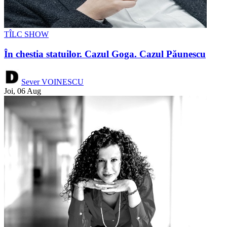
TÎLC SHOW
În chestia statuilor. Cazul Goga. Cazul Păunescu
Sever VOINESCU
Joi, 06 Aug