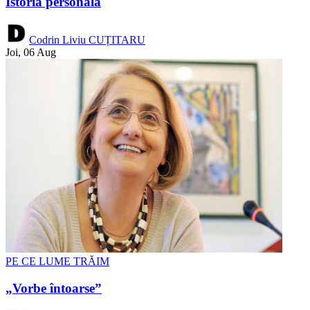
Istoria personală
Codrin Liviu CUȚITARU
Joi, 06 Aug
PE CE LUME TRĂIM
„Vorbe întoarse”