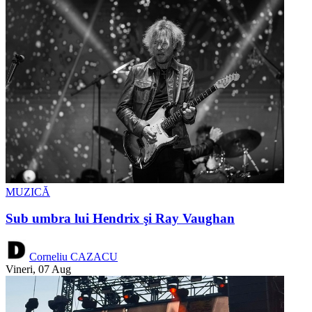
MUZICĂ
Sub umbra lui Hendrix şi Ray Vaughan
Corneliu CAZACU
Vineri, 07 Aug