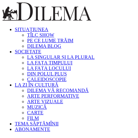
SITUAȚIUNEA
TÎLC SHOW
PE CE LUME TRĂIM
DILEMA BLOG
SOCIETATE
LA SINGULAR ȘI LA PLURAL
LA FAȚA TIMPULUI
LA FAȚA LOCULUI
DIN POLUL PLUS
CALEIDOSCOPIE
LA ZI ÎN CULTURĂ
DILEMA VĂ RECOMANDĂ
ARTE PERFORMATIVE
ARTE VIZUALE
MUZICĂ
CARTE
FILM
TEMA SĂPTĂMÎNII
ABONAMENTE