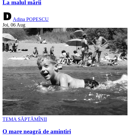
La malul mării
Adina POPESCU
Joi, 06 Aug
TEMA SĂPTĂMÎNII
O mare neagră de amintiri