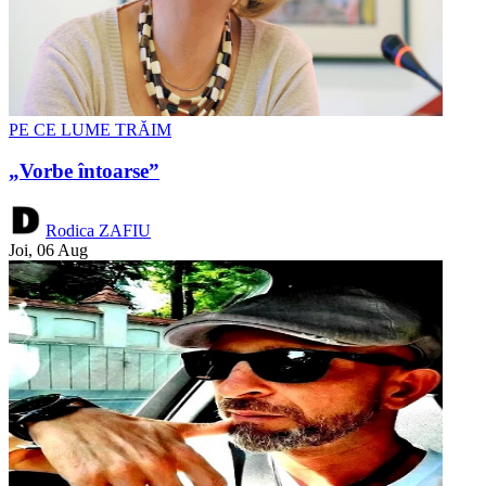
PE CE LUME TRĂIM
„Vorbe întoarse”
Rodica ZAFIU
Joi, 06 Aug