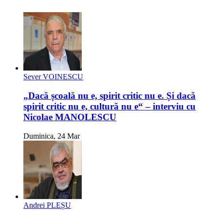
Sever VOINESCU
„Dacă școală nu e, spirit critic nu e. Și dacă
spirit critic nu e, cultură nu e“ – interviu cu
Nicolae MANOLESCU
Duminica, 24 Mar
Andrei PLEȘU