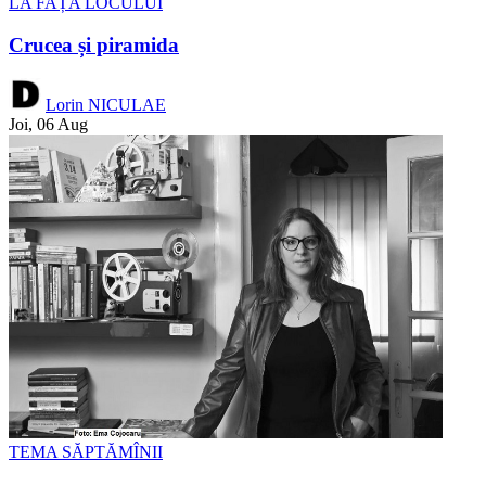
LA FAȚA LOCULUI
Crucea și piramida
Lorin NICULAE
Joi, 06 Aug
TEMA SĂPTĂMÎNII