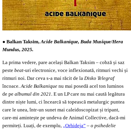
●
Balkan Taksim,
Acide Balkanique
, Buda Musique/Hera
Mundus, 2025.
La prima vedere, pare același Balkan Taksim – cobză și saz
peste
beat
-uri electronice, voce inflexionată, ritmuri vechi și
ritmuri noi. Dar ceva s-a mai răcit de la
Disko Telegraf
încoace.
Acide Balkanique
nu mai posedă acel ton luminos
de pe
albumul din 2021
. E un LP care nu mai caută legătura
dintre niște lumi, ci încearcă să topească metalurgic puntea
care le unea, într-un sunet mai caleidoscopizat și tripant,
care-mi amintește pe undeva de Animal Collective, dacă-mi
permiteți. Luați, de exemplu,
„Orhideja”
– o psihedelie