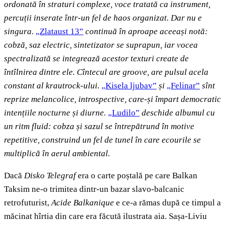
ordonată în straturi complexe, voce tratată ca instrument,
percuții inserate într-un fel de haos organizat. Dar nu e
singura.
„Zlataust 13”
continuă în aproape aceeași notă:
cobză, saz electric, sintetizator se suprapun, iar vocea
spectralizată se integrează acestor texturi create de
întîlnirea dintre ele. Cîntecul are groove
, are pulsul acela
constant al krautrock
-ului.
„Kisela ljubav”
și
„Felinar”
sînt
reprize melancolice, introspective, care-și împart democratic
intențiile nocturne și diurne.
„Ludilo”
deschide albumul cu
un ritm fluid: cobza și sazul se întrepătrund în motive
repetitive, construind un fel de tunel în care ecourile se
multiplică în aerul ambiental.
Dacă
Disko Telegraf
era o carte poștală pe care Balkan
Taksim ne-o trimitea dintr-un bazar slavo-balcanic
retrofuturist,
Acide Balkanique
e ce-a rămas după ce timpul a
măcinat hîrtia din care era făcută ilustrata aia. Sașa-Liviu