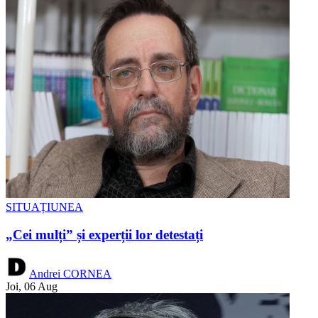
SITUAȚIUNEA
„Cei mulți” și experții lor detestați
Andrei CORNEA
Joi, 06 Aug