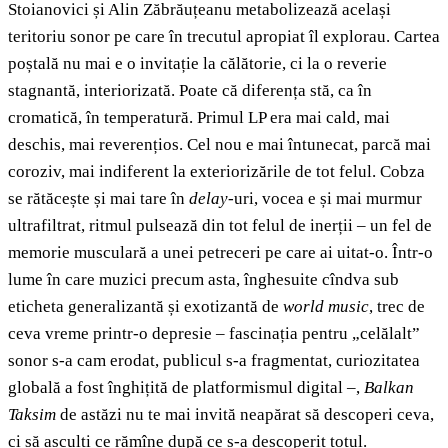
Stoianovici și Alin Zăbrăuțeanu metabolizează același
teritoriu sonor pe care în trecutul apropiat îl explorau. Cartea
poștală nu mai e o invitație la călătorie, ci la o reverie
stagnantă, interiorizată. Poate că diferența stă, ca în
cromatică, în temperatură. Primul LP era mai cald, mai
deschis, mai reverențios. Cel nou e mai întunecat, parcă mai
coroziv, mai indiferent la exteriorizările de tot felul. Cobza
se rătăcește și mai tare în
delay
-uri, vocea e și mai murmur
ultrafiltrat, ritmul pulsează din tot felul de inerții – un fel de
memorie musculară a unei petreceri pe care ai uitat-o. Într-o
lume în care muzici precum asta, înghesuite cîndva sub
eticheta generalizantă și exotizantă de
world music
, trec de
ceva vreme printr-o depresie – fascinația pentru „celălalt”
sonor s-a cam erodat, publicul s-a fragmentat, curiozitatea
globală a fost înghițită de platformismul digital –,
Balkan
Taksim
de astăzi nu te mai invită neapărat să descoperi ceva,
ci să asculți ce rămîne după ce s-a descoperit totul.