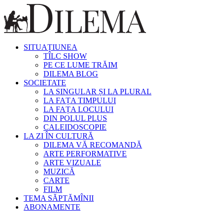
SITUAȚIUNEA
TÎLC SHOW
PE CE LUME TRĂIM
DILEMA BLOG
SOCIETATE
LA SINGULAR ȘI LA PLURAL
LA FAȚA TIMPULUI
LA FAȚA LOCULUI
DIN POLUL PLUS
CALEIDOSCOPIE
LA ZI ÎN CULTURĂ
DILEMA VĂ RECOMANDĂ
ARTE PERFORMATIVE
ARTE VIZUALE
MUZICĂ
CARTE
FILM
TEMA SĂPTĂMÎNII
ABONAMENTE