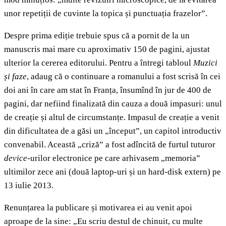
unor repetiții de cuvinte la topica și punctuația frazelor”.
Despre prima ediție trebuie spus că a pornit de la un
manuscris mai mare cu aproximativ 150 de pagini, ajustat
ulterior la cererea editorului. Pentru a întregi tabloul
Muzici
și faze
, adaug că o continuare a romanului a fost scrisă în cei
doi ani în care am stat în Franța, însumînd în jur de 400 de
pagini, dar nefiind finalizată din cauza a două impasuri: unul
de creație și altul de circumstanțe. Impasul de creație a venit
din dificultatea de a găsi un „început”, un capitol introductiv
convenabil. Această „criză” a fost adîncită de furtul tuturor
device
-urilor electronice pe care arhivasem „memoria”
ultimilor zece ani (două laptop-uri și un hard-disk extern) pe
13 iulie 2013.
Renunțarea la publicare și motivarea ei au venit apoi
aproape de la sine: „Eu scriu destul de chinuit, cu multe