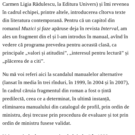
Carmen Ligia Rădulescu, la Editura Univers) și îmi revenea
în cadrul echipei, printre altele, introducerea cîtorva texte
din literatura contemporană. Pentru că un capitol din
romanul
Muzici și faze
apăruse deja în revista
Interval
, am
ales un fragment din el și l-am introdus în manual, avînd în
vedere că programa prevedea pentru această clasă, ca
principale „valori și atitudini”, „interesul pentru lectură” și
„plăcerea de a citi”.
Nu mă voi referi aici la scandalul manualelor alternative
(lansat în media în trei rînduri, în 1999, în 2004 și în 2007),
în cadrul căruia fragmentul din roman a fost o țintă
predilectă, ceea ce a determinat, în ultimă instanță,
eliminarea manualului din catalogul de profil, prin ordin de
ministru, deși trecuse prin procedura de evaluare și tot prin
ordin de ministru fusese validat.