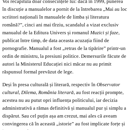
Voi recapitula doar consecințele lui: dacă în 1999, punerea
în discuție a manualelor a pornit de la întrebarea „Mai au loc
scriitori naționali în manualele de limba și literatura
română?”, cinci ani mai tîrziu, scandalul a vizat exclusiv
manualul de la Editura Univers și romanul
Muzici și faze
,
publicat între timp, de data aceasta acuzația fiind de
pornografie. Manualul a fost „retras de la tipărire” printr-un
ordin de ministru, la presiuni politice. Demersurile făcute de
autori la Ministerul Educației nici măcar nu au primit
răspunsul formal prevăzut de lege.
Deși în presa culturală și literară, respectiv în
Observator
cultural
,
Dilema
,
România
literară
, au fost reacții prompte,
acestea nu au putut opri influența politicului, iar decizia
administrativă a rămas definitivă și manualul pur și simplu a
dispărut. Sau cel puțin așa am crezut, mai ales că aveam
convingerea că în această „istorie” au fost implicate forțe și