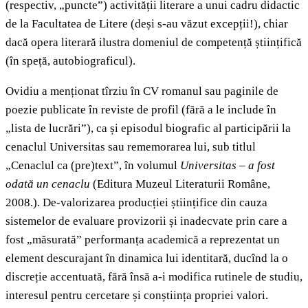
(respectiv, „puncte”) activității literare a unui cadru didactic
de la Facultatea de Litere (deși s-au văzut excepții!), chiar
dacă opera literară ilustra domeniul de competență științifică
(în speță, autobiograficul).
Ovidiu a menționat tîrziu în CV romanul sau paginile de
poezie publicate în reviste de profil (fără a le include în
„lista de lucrări”), ca și episodul biografic al participării la
cenaclul Universitas sau rememorarea lui, sub titlul
„Cenaclul ca (pre)text”, în volumul
Universitas – a fost
odată un cenaclu
(Editura Muzeul Literaturii Române,
2008.). De-valorizarea producției științifice din cauza
sistemelor de evaluare provizorii și inadecvate prin care a
fost „măsurată” performanța academică a reprezentat un
element descurajant în dinamica lui identitară, ducînd la o
discreție accentuată, fără însă a-i modifica rutinele de studiu,
interesul pentru cercetare și conștiința propriei valori.