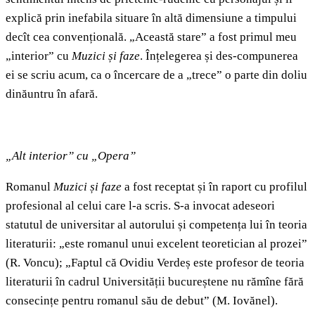
explică prin inefabila situare în altă dimensiune a timpului
decît cea convențională. „Această stare” a fost primul meu
„interior” cu
Muzici și faze
. Înțelegerea și des-compunerea
ei se scriu acum, ca o încercare de a „trece” o parte din doliu
dinăuntru în afară.
„Alt interior” cu „Opera”
Romanul
Muzici și faze
a fost receptat și în raport cu profilul
profesional al celui care l-a scris. S-a invocat adeseori
statutul de universitar al autorului și competența lui în teoria
literaturii: „este romanul unui excelent teoretician al prozei”
(R. Voncu); „Faptul că Ovidiu Verdeș este profesor de teoria
literaturii în cadrul Universității bucureștene nu rămîne fără
consecințe pentru romanul său de debut” (M. Iovănel).