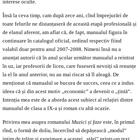
interese oculte.
Însă la ceva timp, cam după zece ani, cînd împrejurări de
toate felurile ne distanțaseră de această etapă profesională și
de elanul aferent, am aflat că, de fapt, manualul figura în
continuare în catalogul oficial, ordinul respectiv fiind
valabil doar pentru anul 2007-2008. Nimeni însă nu a
anunțat autorii că în anul școlar următor manualul a reintrat
în uz, iar profesorii de liceu, care fuseseră nevoiți să renunțe
la el în anul anterior, nu au mai riscat să îl aleagă. De
menționat că manualul se bucura de succes, ceea ce a indus
ideea că și din acest motiv „economic” a devenit o „țintă”.
Intenția mea este de a aborda acest subiect al relației dintre
manualul de clasa a IX-a și roman cu altă ocazie.
Privirea mea asupra romanului
Muzici și faze
este, în primul
rînd, o formă de doliu, încercînd să depășească „modul”
intim de trăire și exprimare a acestei „stări” printr-un text,