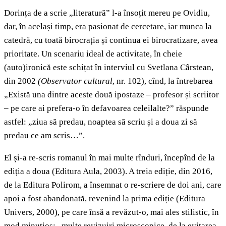
Dorința de a scrie „literatură” l-a însoțit mereu pe Ovidiu,
dar, în același timp, era pasionat de cercetare, iar munca la
catedră, cu toată birocrația și continua ei birocratizare, avea
prioritate. Un scenariu ideal de activitate, în cheie
(auto)ironică este schițat în interviul cu Svetlana Cârstean,
din 2002
(Observator cultural
, nr. 102), cînd, la întrebarea
„Există una dintre aceste două ipostaze – profesor și scriitor
– pe care ai prefera-o în defavoarea celeilalte?” răspunde
astfel: „ziua să predau, noaptea să scriu și a doua zi să
predau ce am scris…”.
El și-a re-scris romanul în mai multe rînduri, începînd de la
ediția a doua (Editura Aula, 2003). A treia ediție, din 2016,
de la Editura Polirom, a însemnat o re-scriere de doi ani, care
apoi a fost abandonată, revenind la prima ediție (Editura
Univers, 2000), pe care însă a revăzut-o, mai ales stilistic, în
mod minuțios: „multe revizuiri microscopice, de la evitarea