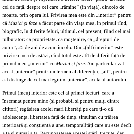
cel de față, despre cel care „rămîne” (în viață), dincolo de
moarte, prin opera lui. Privirea mea este din „interior” pentru
că
Muzici și faze
a făcut parte din viața mea, în primul rînd,
biografic, în diferite feluri, ultimul, cel prezent, fiind cel mai
tulburător: ca proprietate, ca moștenire, ca „drepturi de
autor”, 25 de ani de acum încolo. Din „(alt) interior” este
privirea mea de astăzi, cînd totul este atît de diferit față de
primul meu „interior” cu
Muzici și faze
. Am particularizat
acest „interior” printr-un termen al diferenței, „alt”, pentru
a-l distinge de cel mai legitim „interior”, acela al autorului.
Primul (meu) interior este cel al primei lecturi, care a
însemnat pentru mine (și probabil și pentru mulți dintre
cititori) regăsirea acelei mari libertăți pe care ți-o dă
adolescența, libertatea față de timp, simultan cu trăirea
interioară și conștientă a unei temporalități care nu este decît
a ta și numai a ta. Recunoașterea acestei stări, trecute, dar