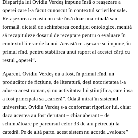
Dispariția lui Ovidiu Verdeș impune însă o reașezare a
operei care l-a făcut cunoscut în contextul scrierilor sale.
Re-așezarea aceasta nu este însă doar una rituală sau
formală, dictată de schimbarea condiției ontologice, menită
să recapituleze dosarul de receptare pentru o evaluare în
contextul literar de la noi. Această re-așezare se impune, în
primul rînd, pentru stabilirea unui raport al acestei cărți cu
restul „operei”.
Aparent, Ovidiu Verdeș nu a fost, în primul rînd, un
producător de ficțiune, de literatură, deși notorietatea i-a
adus-o acest roman, și nu activitatea lui științifică, care însă
a fost principala sa „carieră”. Odată intrat în sistemul
universitar, Ovidiu Verdeș s-a conformat rigorilor lui, chiar
dacă acestea au fost derutant – chiar aberant – de
schimbătoare pe parcursul celor 33 de ani petrecuți la
catedră. Pe de altă parte, acest sistem nu acorda „valoare”