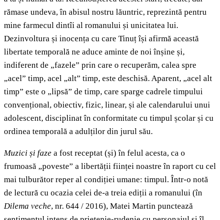
rămase undeva, în abisul nostru lăuntric, reprezintă pentru
mine farmecul dintîi al romanului și unicitatea lui.
Dezinvoltura și inocența cu care Tinuț își afirmă această
libertate temporală ne aduce aminte de noi înșine și,
indiferent de „fazele” prin care o recuperăm, calea spre
„acel” timp, acel „alt” timp, este deschisă. Aparent, „acel alt
timp” este o „lipsă” de timp, care sparge cadrele timpului
convențional, obiectiv, fizic, linear, și ale calendarului unui
adolescent, disciplinat în conformitate cu timpul școlar și cu
ordinea temporală a adulților din jurul său.
Muzici și faze
a fost receptat (și) în felul acesta, ca o
frumoasă „poveste” a libertății ființei noastre în raport cu cel
mai tulburător reper al condiției umane: timpul. Într-o notă
de lectură cu ocazia celei de-a treia ediții a romanului (în
Dilema veche
, nr. 644 / 2016), Matei Martin punctează
sentimentul intens de prietenie-rudenie cu personajul și îl