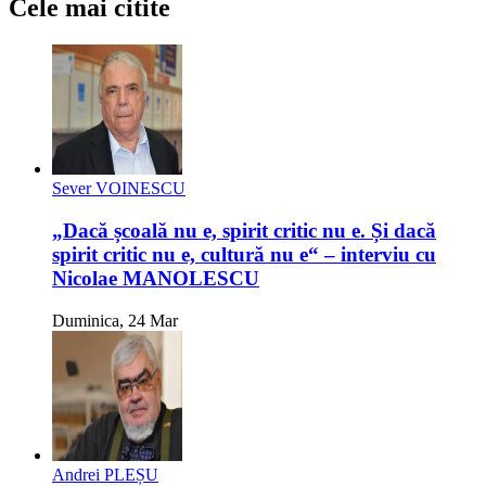
Cele mai citite
Sever VOINESCU
„Dacă școală nu e, spirit critic nu e. Și dacă
spirit critic nu e, cultură nu e“ – interviu cu
Nicolae MANOLESCU
Duminica, 24 Mar
Andrei PLEȘU