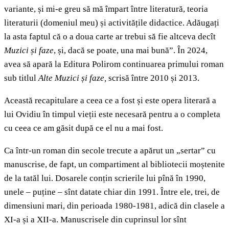
variante, și mi-e greu să mă împart între literatură, teoria
literaturii (domeniul meu) și activitățile didactice. Adăugați
la asta faptul că o a doua carte ar trebui să fie altceva decît
Muzici și faze
, și, dacă se poate, una mai bună”.
În 2024,
avea să apară la Editura Polirom continuarea primului roman
sub titlul
Alte Muzici și faze,
scrisă între 2010 și 2013.
Această recapitulare a ceea ce a fost și este opera literară a
lui Ovidiu în timpul vieții este necesară pentru a o completa
cu ceea ce am găsit după ce el nu a mai fost.
Ca într-un roman din secole trecute a apărut un „sertar” cu
manuscrise, de fapt, un compartiment al bibliotecii moștenite
de la tatăl lui. Dosarele conțin scrierile lui pînă în 1990,
unele – puține – sînt datate chiar din 1991. Între ele, trei, de
dimensiuni mari, din perioada 1980-1981, adică din clasele a
XI-a și a XII-a. Manuscrisele din cuprinsul lor sînt