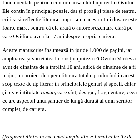
fundamentale pentru a contura ansamblul operei lui Ovidiu.
Ele conțin în principal poezie, dar și proză și piese de teatru,
critică și reflecție literară. Importanța acestor trei dosare este
foarte mare, pentru că ele arată o autoreprezentare clară pe
care Ovidiu o avea la 17 ani despre propria carieră.
Aceste manuscrise însumează în jur de 1.000 de pagini, iar
amploarea și varietatea lor susțin ipoteza că Ovidiu Verdeș a
avut de dinainte de a împlini 18 ani, adică de dinainte de a fi
major, un proiect de operă literară totală, producînd în acest
scop texte de tip literar în principalele genuri și specii, chiar
și texte intitulate
roman
, care sînt, desigur, fragmentare, ceea
ce are aspectul unui șantier de lungă durată al unui scriitor
complet, de carieră.
(fragment dintr-un eseu mai amplu din volumul colectiv de