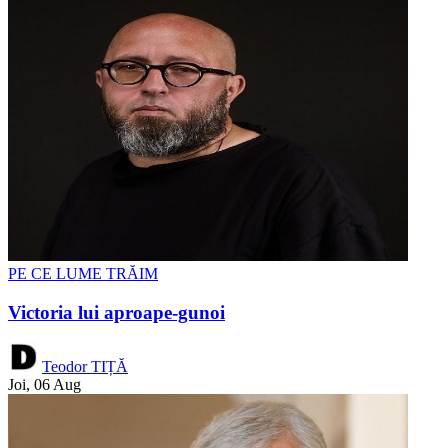
PE CE LUME TRĂIM
Victoria lui aproape-gunoi
Teodor TIȚĂ
Joi, 06 Aug