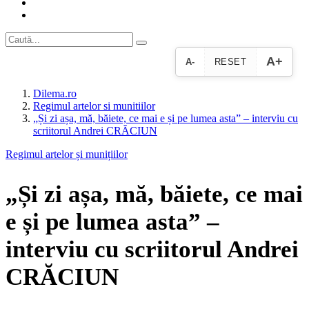
A+
A-
RESET
Dilema.ro
Regimul artelor si munitiilor
„Și zi așa, mă, băiete, ce mai e și pe lumea asta” – interviu cu
scriitorul Andrei CRĂCIUN
Regimul artelor și munițiilor
„Și zi așa, mă, băiete, ce mai
e și pe lumea asta” –
interviu cu scriitorul Andrei
CRĂCIUN