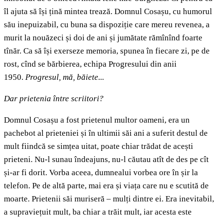
îl ajuta să își țină mintea trează. Domnul Cosașu, cu humorul
său inepuizabil, cu buna sa dispoziție care mereu revenea, a
murit la nouăzeci și doi de ani și jumătate rămînînd foarte
tînăr. Ca să își exerseze memoria, spunea în fiecare zi, pe de
rost, cînd se bărbierea, echipa Progresului din anii
1950.
Progresul, mă, băiete...
Dar prietenia între scriitori?
Domnul Cosașu a fost prietenul multor oameni, era un
pachebot al prieteniei și în ultimii săi ani a suferit destul de
mult fiindcă se simțea uitat, poate chiar trădat de acești
prieteni. Nu-l sunau îndeajuns, nu-l căutau atît de des pe cît
și-ar fi dorit. Vorba aceea, dumnealui vorbea ore în șir la
telefon. Pe de altă parte, mai era și viața care nu e scutită de
moarte. Prietenii săi muriseră – mulți dintre ei. Era inevitabil,
a supraviețuit mult, ba chiar a trăit mult, iar acesta este