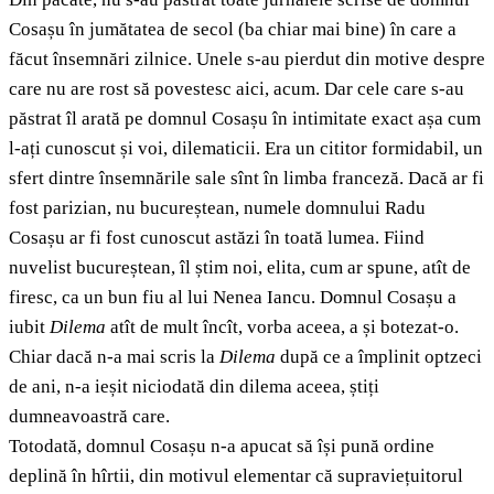
Cosașu în jumătatea de secol (ba chiar mai bine) în care a
făcut însemnări zilnice. Unele s-au pierdut din motive despre
care nu are rost să povestesc aici, acum. Dar cele care s-au
păstrat îl arată pe domnul Cosașu în intimitate exact așa cum
l-ați cunoscut și voi, dilematicii. Era un cititor formidabil, un
sfert dintre însemnările sale sînt în limba franceză. Dacă ar fi
fost parizian, nu bucureștean, numele domnului Radu
Cosașu ar fi fost cunoscut astăzi în toată lumea. Fiind
nuvelist bucureștean, îl știm noi, elita, cum ar spune, atît de
firesc, ca un bun fiu al lui Nenea Iancu. Domnul Cosașu a
iubit
Dilema
atît de mult încît, vorba aceea, a și botezat-o.
Chiar dacă n-a mai scris la
Dilema
după ce a împlinit optzeci
de ani, n-a ieșit niciodată din dilema aceea, știți
dumneavoastră care.
Totodată, domnul Cosașu n-a apucat să își pună ordine
deplină în hîrtii, din motivul elementar că supraviețuitorul