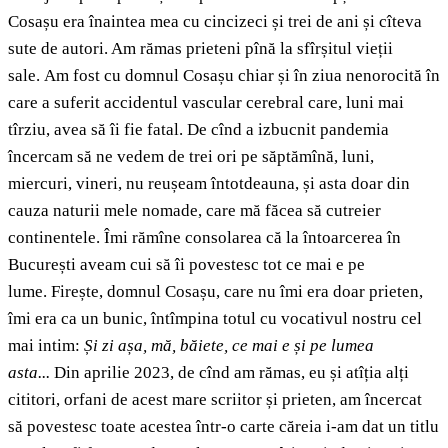
Cosașu era înaintea mea cu cincizeci și trei de ani și cîteva
sute de autori. Am rămas prieteni pînă la sfîrșitul vieții
sale. Am fost cu domnul Cosașu chiar și în ziua nenorocită în
care a suferit accidentul vascular cerebral care, luni mai
tîrziu, avea să îi fie fatal. De cînd a izbucnit pandemia
încercam să ne vedem de trei ori pe săptămînă, luni,
miercuri, vineri, nu reușeam întotdeauna, și asta doar din
cauza naturii mele nomade, care mă făcea să cutreier
continentele. Îmi rămîne consolarea că la întoarcerea în
București aveam cui să îi povestesc tot ce mai e pe
lume. Firește, domnul Cosașu, care nu îmi era doar prieten,
îmi era ca un bunic, întîmpina totul cu vocativul nostru cel
mai intim:
Și zi așa, mă, băiete, ce mai e și pe lumea
asta...
Din aprilie 2023, de cînd am rămas, eu și atîția alți
cititori, orfani de acest mare scriitor și prieten, am încercat
să povestesc toate acestea într-o carte căreia i-am dat un titlu