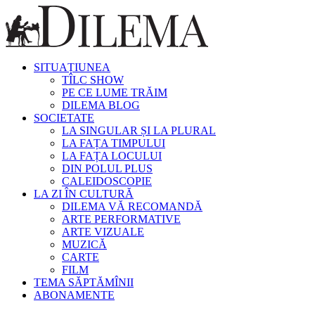
SITUAȚIUNEA
TÎLC SHOW
PE CE LUME TRĂIM
DILEMA BLOG
SOCIETATE
LA SINGULAR ȘI LA PLURAL
LA FAȚA TIMPULUI
LA FAȚA LOCULUI
DIN POLUL PLUS
CALEIDOSCOPIE
LA ZI ÎN CULTURĂ
DILEMA VĂ RECOMANDĂ
ARTE PERFORMATIVE
ARTE VIZUALE
MUZICĂ
CARTE
FILM
TEMA SĂPTĂMÎNII
ABONAMENTE