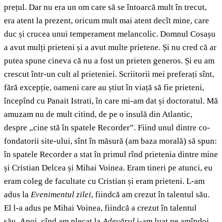
prețul. Dar nu era un om care să se întoarcă mult în trecut,
era atent la prezent, oricum mult mai atent decît mine, care
duc și crucea unui temperament melancolic. Domnul Cosașu
a avut mulți prieteni și a avut multe prietene. Și nu cred că ar
putea spune cineva că nu a fost un prieten generos. Și eu am
crescut într-un cult al prieteniei. Scriitorii mei preferați sînt,
fără excepție, oameni care au știut în viață să fie prieteni,
începînd cu Panait Istrati, în care mi-am dat și doctoratul. Mă
amuzam nu de mult citind, de pe o insulă din Atlantic,
despre „cine stă în spatele Recorder”. Fiind unul dintre co-
fondatorii site-ului, sînt în măsură (am baza morală) să spun:
în spatele Recorder a stat în primul rînd prietenia dintre mine
și Cristian Delcea și Mihai Voinea. Eram tineri pe atunci, eu
eram coleg de facultate cu Cristian și eram prieteni. L-am
adus la
Evenimentul zilei
, fiindcă am crezut în talentul său.
El l-a adus pe Mihai Voinea, fiindcă a crezut în talentul
său. Apoi, cînd am plecat la
Adevărul
i-am luat pe amîndoi