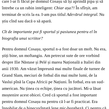
care l-ar fi făcut pe domnul Cosașu să își aprindă pipa și să
întrebe ca un rabin inteligent:
Chiar așa?!
În sfîrșit, am
terminat de scris la ea. I-am pus titlul
Adevărul integral.
Nu
știu cînd sau dacă o să apară.
Cît de importante pot fi sportul și pasiunea pentru el în
biografia unui scriitor?
Pentru domnul Cosașu, sportul n-a fost doar un moft. Nu era,
știți bine, un moftangiu. Am petrecut sute de ore vorbind
despre Ilie Năstase și Pelé și marea Națională a Italiei din
anii 1930. Am văzut împreună mai multe finale de turnee de
Grand Slam, meciuri de fotbal din mai multe lumi, de la
Vaslui pînă la Cupa Africii pe Națiuni. În fotbal, era un sud-
american. Nu ținea cu echipe, ținea cu jucători. Mi-a lăsat
moștenire acest obicei. Cred că sportul a fost important
pentru domnul Cosașu nu pentru că l-ar fi practicat. Era
înnobilat de o binecuvîntată lene mic-burgheză. Ci pentru că