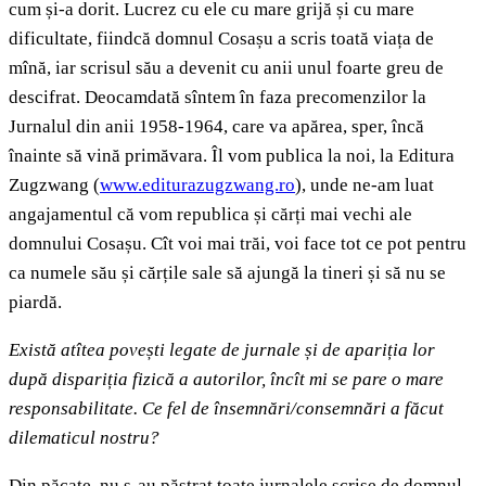
cum și-a dorit. Lucrez cu ele cu mare grijă și cu mare
dificultate, fiindcă domnul Cosașu a scris toată viața de
mînă, iar scrisul său a devenit cu anii unul foarte greu de
descifrat. Deocamdată sîntem în faza precomenzilor la
Jurnalul din anii 1958-1964, care va apărea, sper, încă
înainte să vină primăvara. Îl vom publica la noi, la Editura
Zugzwang (
www.editurazugzwang.ro
), unde ne-am luat
angajamentul că vom republica și cărți mai vechi ale
domnului Cosașu. Cît voi mai trăi, voi face tot ce pot pentru
ca numele său și cărțile sale să ajungă la tineri și să nu se
piardă.
Există atîtea povești legate de jurnale și de apariția lor
după dispariția fizică a autorilor, încît mi se pare o mare
responsabilitate. Ce fel de însemnări/consemnări a făcut
dilematicul nostru?
Din păcate, nu s-au păstrat toate jurnalele scrise de domnul