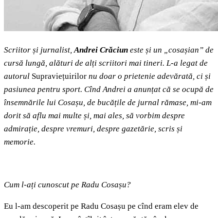
Scriitor și jurnalist,
Andrei Crăciun
este și un „cosașian” de
cursă lungă, alături de alți scriitori mai tineri. L-a legat de
autorul
Supraviețuirilor
nu doar o prietenie adevărată, ci și
pasiunea pentru sport. Cînd Andrei a anunțat că se ocupă de
însemnările lui Cosașu, de bucățile de jurnal rămase, mi-am
dorit să aflu mai multe și, mai ales, să vorbim despre
admirație, despre vremuri, despre gazetărie, scris și
memorie.
Cum l-ați cunoscut pe Radu Cosașu?
Eu l-am descoperit pe Radu Cosașu pe cînd eram elev de