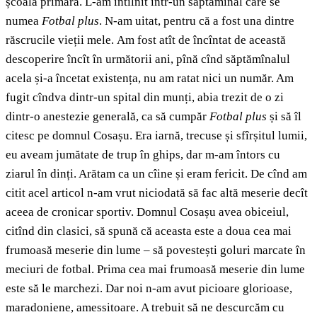
școală primară. L-am întîlnit într-un săptămînal care se
numea
Fotbal plus
. N-am uitat, pentru că a fost una dintre
răscrucile vieții mele. Am fost atît de încîntat de această
descoperire încît în următorii ani, pînă cînd săptămînalul
acela și-a încetat existența, nu am ratat nici un număr. Am
fugit cîndva dintr-un spital din munți, abia trezit de o zi
dintr-o anestezie generală, ca să cumpăr
Fotbal plus
și să îl
citesc pe domnul Cosașu. Era iarnă, trecuse și sfîrșitul lumii,
eu aveam jumătate de trup în ghips, dar m-am întors cu
ziarul în dinți. Arătam ca un cîine și eram fericit. De cînd am
citit acel articol n-am vrut niciodată să fac altă meserie decît
aceea de cronicar sportiv. Domnul Cosașu avea obiceiul,
citînd din clasici, să spună că aceasta este a doua cea mai
frumoasă meserie din lume – să povestești goluri marcate în
meciuri de fotbal. Prima cea mai frumoasă meserie din lume
este să le marchezi. Dar noi n-am avut picioare glorioase,
maradoniene, amessitoare. A trebuit să ne descurcăm cu