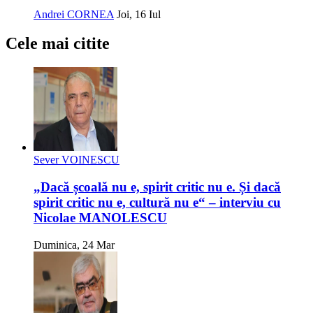
Andrei CORNEA
Joi, 16 Iul
Cele mai citite
Sever VOINESCU
„Dacă școală nu e, spirit critic nu e. Și dacă
spirit critic nu e, cultură nu e“ – interviu cu
Nicolae MANOLESCU
Duminica, 24 Mar