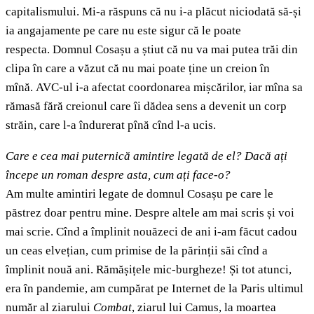
capitalismului. Mi-a răspuns că nu i-a plăcut niciodată să-și
ia angajamente pe care nu este sigur că le poate
respecta. Domnul Cosașu a știut că nu va mai putea trăi din
clipa în care a văzut că nu mai poate ține un creion în
mînă. AVC-ul i-a afectat coordonarea mișcărilor, iar mîna sa
rămasă fără creionul care îi dădea sens a devenit un corp
străin, care l-a îndurerat pînă cînd l-a ucis.
Care e cea mai puternică amintire legată de el? Dacă ați
începe un roman despre asta, cum ați face-o?
Am multe amintiri legate de domnul Cosașu pe care le
păstrez doar pentru mine. Despre altele am mai scris și voi
mai scrie. Cînd a împlinit nouăzeci de ani i-am făcut cadou
un ceas elvețian, cum primise de la părinții săi cînd a
împlinit nouă ani. Rămășițele mic-burgheze! Și tot atunci,
era în pandemie, am cumpărat pe Internet de la Paris ultimul
număr al ziarului
Combat
, ziarul lui Camus, la moartea