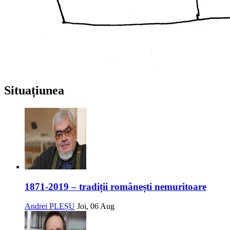
Situațiunea
1871-2019 – tradiții românești nemuritoare
Andrei PLEȘU
Joi, 06 Aug