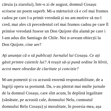
căruia (a ziarului), într-o zi de august, domnul Cosașu
scrisese un poem superb. Mi-a mărturisit că e cel mai frumos
cadou pe care l-a primit vreodată și nu am motive să nu-l
cred, mai ales că precedentul cel mai frumos cadou pe care îl
primise vreodată fusese un Don Quijote din alamă pe care i
l-am adus din Santiago de Chile. Noi n-aveam obiecții la
Don Quijote, cine are?
Ați anunțat că o să publicați Jurnalul lui Cosașu. Ce ați
găsit printre caietele lui? A reușit să-și pună ordine în hîrtii,
acest mare obsedat de claritate și concizie?
M-am pomenit și cu această enormă responsabilitate, de a
îngriji opera sa postumă. Da, s-au păstrat mai multe jurnale
de la domnul Cosașu, care sînt acum, în deplină legalitate
(sănătate, pe această cale, domnului Nelu, cumnatul
domnului Relu Cosașu) și moralitate, în posesia mea, așa