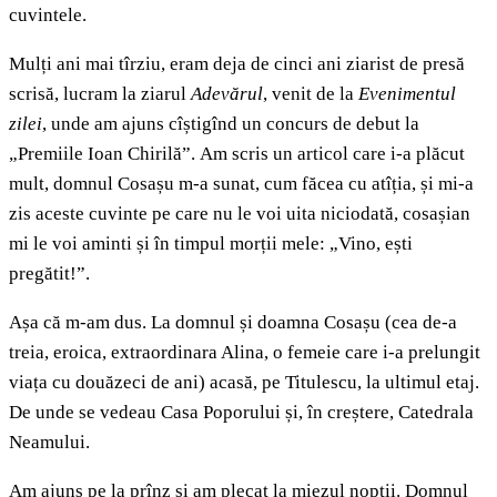
cuvintele.
Mulți ani mai tîrziu, eram deja de cinci ani ziarist de presă
scrisă, lucram la ziarul
Adevărul
, venit de la
Evenimentul
zilei
, unde am ajuns cîștigînd un concurs de debut la
„Premiile Ioan Chirilă”. Am scris un articol care i-a plăcut
mult, domnul Cosașu m-a sunat, cum făcea cu atîția, și mi-a
zis aceste cuvinte pe care nu le voi uita niciodată, cosașian
mi le voi aminti și în timpul morții mele: „Vino, ești
pregătit!”.
Așa că m-am dus. La domnul și doamna Cosașu (cea de-a
treia, eroica, extraordinara Alina, o femeie care i-a prelungit
viața cu douăzeci de ani) acasă, pe Titulescu, la ultimul etaj.
De unde se vedeau Casa Poporului și, în creștere, Catedrala
Neamului.
Am ajuns pe la prînz și am plecat la miezul nopții. Domnul