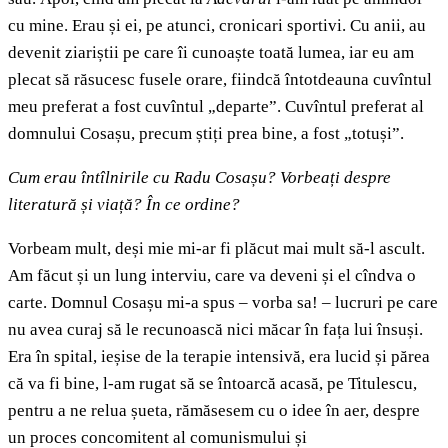
cu mine. Erau și ei, pe atunci, cronicari sportivi. Cu anii, au
devenit ziariștii pe care îi cunoaște toată lumea, iar eu am
plecat să răsucesc fusele orare, fiindcă întotdeauna cuvîntul
meu preferat a fost cuvîntul „departe”. Cuvîntul preferat al
domnului Cosașu, precum știți prea bine, a fost „totuși”.
Cum erau întîlnirile cu Radu Cosașu? Vorbeați despre
literatură și viață? În ce ordine?
Vorbeam mult, deși mie mi-ar fi plăcut mai mult să-l ascult.
Am făcut și un lung interviu, care va deveni și el cîndva o
carte. Domnul Cosașu mi-a spus – vorba sa! – lucruri pe care
nu avea curaj să le recunoască nici măcar în fața lui însuși.
Era în spital, ieșise de la terapie intensivă, era lucid și părea
că va fi bine, l-am rugat să se întoarcă acasă, pe Titulescu,
pentru a ne relua șueta, rămăsesem cu o idee în aer, despre
un proces concomitent al comunismului și