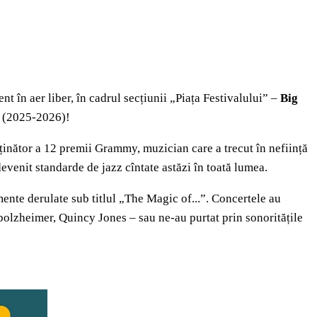
t în aer liber, în cadrul secțiunii „Piața Festivalului” –
Big
e (2025-2026)!
eținător a 12 premii Grammy, muzician care a trecut în neființă
devenit standarde de jazz cîntate astăzi în toată lumea.
nte derulate sub titlul „The Magic of...”. Concertele au
bolzheimer, Quincy Jones – sau ne-au purtat prin sonoritățile