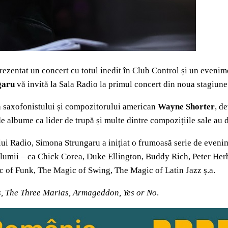
ezentat un concert cu totul inedit în Club Control și un evenimen
garu
vă invită la Sala Radio la primul concert din noua stagiun
tă saxofonistului și compozitorului american
Wayne Shorter
, d
 de albume ca lider de trupă și multe dintre compozițiile sale au 
ui Radio, Simona Strungaru a inițiat o frumoasă serie de evenime
i lumii – ca Chick Corea, Duke Ellington, Buddy Rich, Peter Her
ic of Funk, The Magic of Swing, The Magic of Latin Jazz ș.a.
s, The Three Marias, Armageddon, Yes or No
.