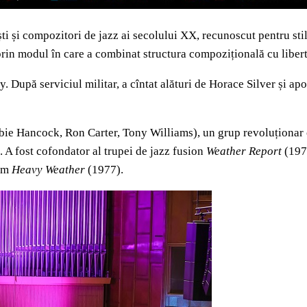
ti și compozitori de jazz ai secolului XX, recunoscut pentru stilu
 prin modul în care a combinat structura compozițională cu liber
 După serviciul militar, a cîntat alături de Horace Silver și ap
erbie Hancock, Ron Carter, Tony Williams), un grup revoluționar 
. A fost cofondator al trupei de jazz fusion
Weather Report
(1970
cum
Heavy Weather
(1977).