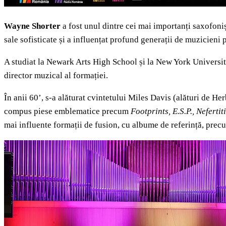
Wayne Shorter
a fost unul dintre cei mai importanți saxofoniș
sale sofisticate și a influențat profund generații de muzicieni
A studiat la Newark Arts High School și la New York University.
director muzical al formației.
În anii 60
’
, s-a alăturat cvintetului Miles Davis (alături de H
compus piese emblematice precum
Footprints, E.S.P., Nefertiti
mai influente formații de fusion, cu albume de referință, pre