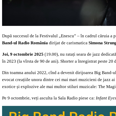
După succesul de la Festivalul „Enescu” – în cadrul căruia a pr
Band-ul Radio România
dirijat de carismatica
Simona Strun
Joi, 9 octombrie 2025
(19.00), nu ratați seara de jazz dedica
în 2023 (la vîrsta de 90 de ani). Shorter a înregistrat peste 20
Din toamna anului 2022, cînd a devenit dirijoarea Big Band-ul
evocat creațiile unora dintre cei mai mari muzicieni de jazz a
exotice și explozive ale mai multor stiluri muzicale: The Mag
Pe 9 octombrie, veți asculta la Sala Radio piese ca:
Infant Eye