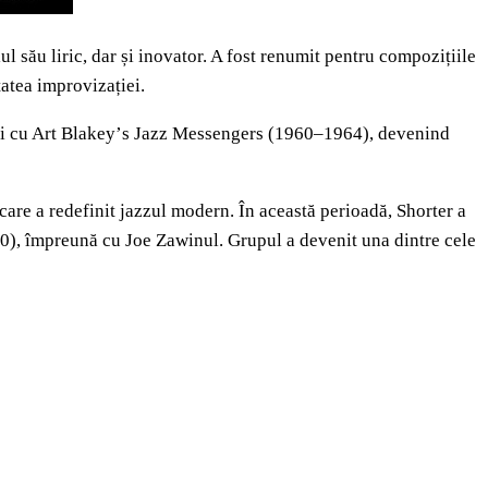
l său liric, dar și inovator. A fost renumit pentru compozițiile
tatea improvizației.
oi cu Art Blakey
’
s Jazz Messengers (1960–1964), devenind
care a redefinit jazzul modern. În această perioadă, Shorter a
), împreună cu Joe Zawinul. Grupul a devenit una dintre cele