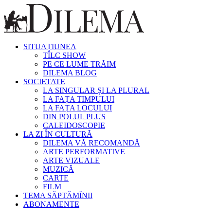
SITUAȚIUNEA
TÎLC SHOW
PE CE LUME TRĂIM
DILEMA BLOG
SOCIETATE
LA SINGULAR ȘI LA PLURAL
LA FAȚA TIMPULUI
LA FAȚA LOCULUI
DIN POLUL PLUS
CALEIDOSCOPIE
LA ZI ÎN CULTURĂ
DILEMA VĂ RECOMANDĂ
ARTE PERFORMATIVE
ARTE VIZUALE
MUZICĂ
CARTE
FILM
TEMA SĂPTĂMÎNII
ABONAMENTE