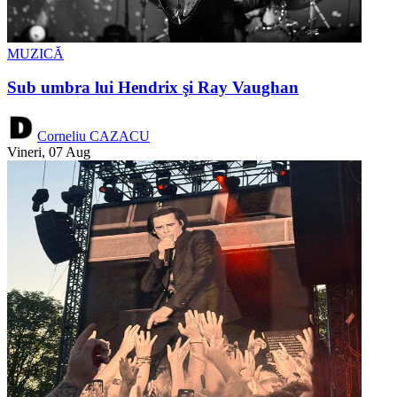
MUZICĂ
Sub umbra lui Hendrix şi Ray Vaughan
Corneliu CAZACU
Vineri, 07 Aug