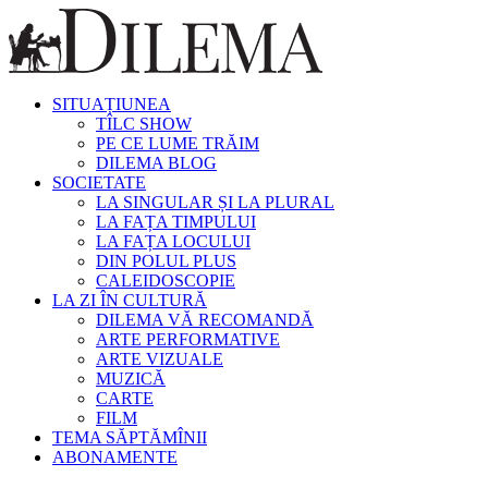
SITUAȚIUNEA
TÎLC SHOW
PE CE LUME TRĂIM
DILEMA BLOG
SOCIETATE
LA SINGULAR ȘI LA PLURAL
LA FAȚA TIMPULUI
LA FAȚA LOCULUI
DIN POLUL PLUS
CALEIDOSCOPIE
LA ZI ÎN CULTURĂ
DILEMA VĂ RECOMANDĂ
ARTE PERFORMATIVE
ARTE VIZUALE
MUZICĂ
CARTE
FILM
TEMA SĂPTĂMÎNII
ABONAMENTE