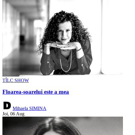
TÎLC SHOW
Floarea-soarelui este a mea
Mihaela SIMINA
Joi, 06 Aug