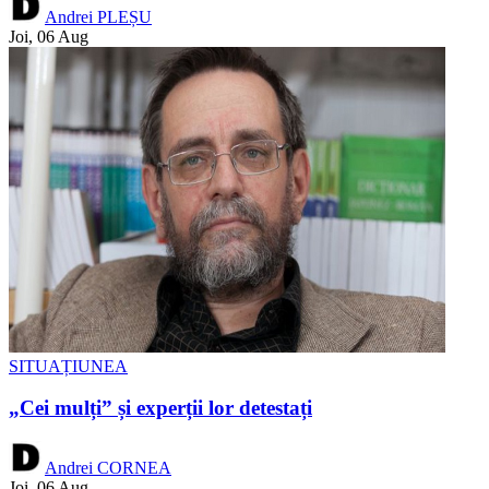
Andrei PLEȘU
Joi, 06 Aug
SITUAȚIUNEA
„Cei mulți” și experții lor detestați
Andrei CORNEA
Joi, 06 Aug