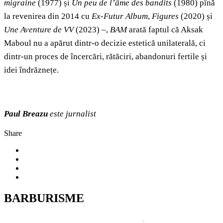
migraine
(1977) și
Un peu de l’âme des bandits
(1980) pînă
la revenirea din 2014 cu
Ex-Futur Album
,
Figures
(2020) și
Une Aventure de VV
(2023) –,
BAM
arată faptul că Aksak
Maboul nu a apărut dintr-o decizie estetică unilaterală, ci
dintr-un proces de încercări, rătăciri, abandonuri fertile și
idei îndrăznețe.
Paul Breazu
este jurnalist
Share
BARBURISME