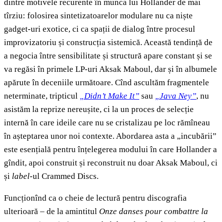
dintre motivele recurente în munca lui Hollander de mai
tîrziu: folosirea sintetizatoarelor modulare nu ca niște
gadget-uri exotice, ci ca spații de dialog între procesul
improvizatoriu și construcția sistemică. Această tendință de
a negocia între sensibilitate și structură apare constant și se
va regăsi în primele LP-uri Aksak Maboul, dar și în albumele
apărute în deceniile următoare. Cînd ascultăm fragmentele
neterminate, tripticul
„Didn’t Make It”
sau
„Java Ney”
, nu
asistăm la reprize nereușite, ci la un proces de selecție
internă în care ideile care nu se cristalizau pe loc rămîneau
în așteptarea unor noi contexte. Abordarea asta a „incubării”
este esențială pentru înțelegerea modului în care Hollander a
gîndit, apoi construit și reconstruit nu doar Aksak Maboul, ci
și
label
-ul Crammed Discs.
Funcționînd ca o cheie de lectură pentru discografia
ulterioară – de la amintitul
Onze danses pour combattre la