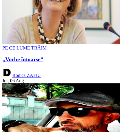
PE CE LUME TRĂIM
„Vorbe întoarse”
Rodica ZAFIU
Joi, 06 Aug