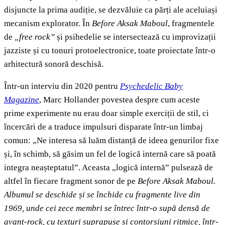
disjuncte la prima audiție, se dezvăluie ca părți ale aceluiași
mecanism explorator. În
Before Aksak Maboul
, fragmentele
de
„free rock”
și psihedelie se intersectează cu improvizații
jazziste și cu tonuri protoelectronice, toate proiectate într-o
arhitectură sonoră deschisă.
Într-un interviu din 2020 pentru
Psychedelic Baby
Magazine
, Marc Hollander povestea despre cum aceste
prime experimente nu erau doar simple exerciții de stil, ci
încercări de a traduce impulsuri disparate într-un limbaj
comun: „Ne interesa să luăm distanță de ideea genurilor fixe
și, în schimb, să găsim un fel de logică internă care să poată
integra neașteptatul”. Aceasta „logică internă” pulsează de
altfel în fiecare fragment sonor de pe
Before Aksak Maboul.
Albumul se deschide și se închide cu fragmente live
din
1969, unde cei zece membri se întrec într-o supă densă de
avant-rock, cu texturi suprapuse și contorsiuni ritmice, într-