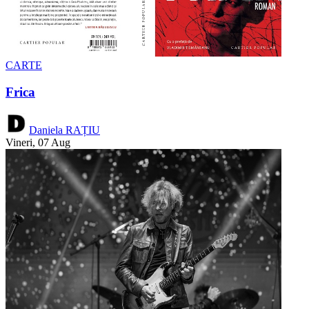
CARTE
Frica
Daniela RAȚIU
Vineri, 07 Aug