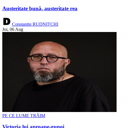
Austeritate bună, austeritate rea
Constantin RUDNIȚCHI
Joi, 06 Aug
PE CE LUME TRĂIM
Victoria lui aproape-gunoi