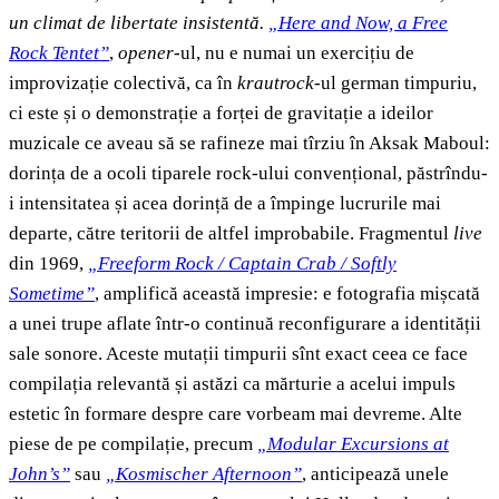
un climat de libertate insistentă.
„Here and Now, a Free
Rock Tentet”
,
opener
-ul, nu e numai un exercițiu de
improvizație colectivă, ca în
krautrock
-ul german timpuriu,
ci este și o demonstrație a forței de gravitație a ideilor
muzicale ce aveau să se rafineze mai tîrziu în Aksak Maboul:
dorința de a ocoli tiparele rock-ului convențional, păstrîndu-
i intensitatea și acea dorință de a împinge lucrurile mai
departe, către teritorii de altfel improbabile. Fragmentul
live
din 1969,
„Freeform Rock / Captain Crab / Softly
Sometime”
, amplifică această impresie: e fotografia mișcată
a unei trupe aflate într-o continuă reconfigurare a identității
sale sonore. Aceste mutații timpurii sînt exact ceea ce face
compilația relevantă și astăzi ca mărturie a acelui impuls
estetic în formare despre care vorbeam mai devreme. Alte
piese de pe compilație, precum
„Modular Excursions at
John’s”
sau
„Kosmischer Afternoon”
, anticipează unele