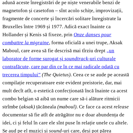
adună aceste înregistrări de pe niște venerabile benzi de
magnetofon și casetofon – sînt acolo schițe, improvizații,
fragmente de concerte și încercări solitare înregistrate la
Bruxelles între 1969 și 1977. Adică exact înainte ca
Hollander și Kenis să fixeze, prin
Onze danses pour
combattre la migraine
, forma oficială a unei trupe, Aksak
Maboul, care avea să fie descrisă mai tîrziu drept
„un
laborator de forme surogat și
soundtrack
-uri culturale
contrafăcute, care par din ce în ce mai radicale odată cu
trecerea timpului”
(
The Quietus).
Ceea ce se aude pe această
compilație recuperatoare este evident preistorie, dar, mai
mult decît atît, o estetică confecționată încă înainte ca acest
combo belgian să aibă un nume care să-i alăture ritmicii
strîmbe (
aksak)
țăcăneala
(maboul)
. Ce face ca acest
release
documentar să fie atît de atrăgător nu e doar abundența de
idei, ci și felul în care ele sînt puse în relație unele cu altele.
Se aud pe el muzici și
sound
-uri care, deși pot părea