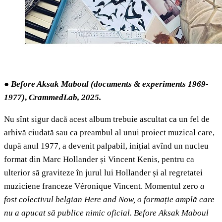
●
Before Aksak Maboul (documents & experiments 1969-
1977)
,
CrammedLab, 2025.
Nu sînt sigur dacă acest album trebuie ascultat ca un fel de
arhivă ciudată sau ca preambul al unui proiect muzical care,
după anul 1977, a devenit palpabil, inițial avînd un nucleu
format din Marc Hollander și Vincent Kenis, pentru ca
ulterior să graviteze în jurul lui Hollander și al regretatei
muziciene franceze Véronique Vincent. Momentul zero
a
fost colectivul belgian Here and Now, o formație amplă care
nu a apucat să publice nimic oficial. Before Aksak Maboul