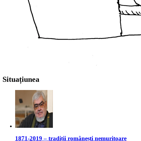
Situațiunea
1871-2019 – tradiții românești nemuritoare