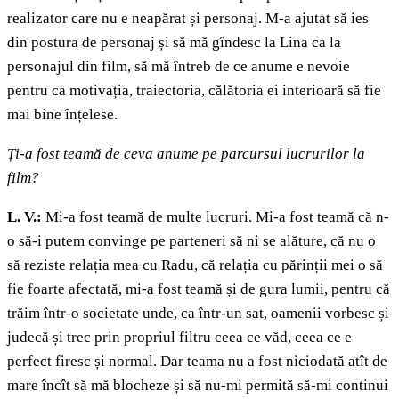
realizator care nu e neapărat și personaj. M-a ajutat să ies
din postura de personaj și să mă gîndesc la Lina ca la
personajul din film, să mă întreb de ce anume e nevoie
pentru ca motivația, traiectoria, călătoria ei interioară să fie
mai bine înțelese.
Ți-a fost teamă de ceva anume pe parcursul lucrurilor la
film?
L. V.:
Mi-a fost teamă de multe lucruri. Mi-a fost teamă că n-
o să-i putem convinge pe parteneri să ni se alăture, că nu o
să reziste relația mea cu Radu, că relația cu părinții mei o să
fie foarte afectată, mi-a fost teamă și de gura lumii, pentru că
trăim într-o societate unde, ca într-un sat, oamenii vorbesc și
judecă și trec prin propriul filtru ceea ce văd, ceea ce e
perfect firesc și normal. Dar teama nu a fost niciodată atît de
mare încît să mă blocheze și să nu-mi permită să-mi continui