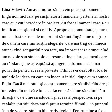
Lina Vdovîi:
Am avut noroc să-i avem pe acești oameni
lîngă noi, inclusiv pe susținătorii financiari, partenerii noștri
care au avut încredere în proiect. Au fost și oameni care s-au
implicat emoțional și creativ. Apropo de comunitate, pentru
mine a fost extrem de important să simt lîngă mine un grup
de oameni care îmi susțin alegerile, care mă trag de mînecă
atunci cînd sar gardul prea tare, mă îmbrățișează atunci cînd
am nevoie sau sînt acolo cu resurse financiare, oameni care
au răbdare și ne așteaptă să ajungem la formula cea mai
potrivită pentru această poveste. Filmul s-a dezvoltat foarte
mult de la ideea cu care am început inițial, după cum spunea
Radu. Dacă nu erau toți acești oameni care să aibă răbdare și
încredere în noi că e bine ce facem, că e bine să schimbăm
direcția, că e bine să aducem și această perspectivă, și pe
cealaltă, nu știu dacă am fi putut termina filmul. Din punctul
ăsta de vedere, sîntem hiperprivilegiați. Pentru mine a fost