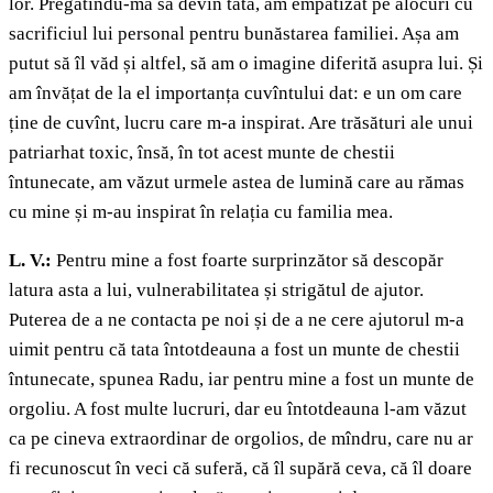
lor. Pregătindu-mă să devin tată, am empatizat pe alocuri cu
sacrificiul lui personal pentru bunăstarea familiei. Așa am
putut să îl văd și altfel, să am o imagine diferită asupra lui. Și
am învățat de la el importanța cuvîntului dat: e un om care
ține de cuvînt, lucru care m-a inspirat. Are trăsături ale unui
patriarhat toxic, însă, în tot acest munte de chestii
întunecate, am văzut urmele astea de lumină care au rămas
cu mine și m-au inspirat în relația cu familia mea.
L. V.:
Pentru mine a fost foarte surprinzător să descopăr
latura asta a lui, vulnerabilitatea și strigătul de ajutor.
Puterea de a ne contacta pe noi și de a ne cere ajutorul m-a
uimit pentru că tata întotdeauna a fost un munte de chestii
întunecate, spunea Radu, iar pentru mine a fost un munte de
orgoliu. A fost multe lucruri, dar eu întotdeauna l-am văzut
ca pe cineva extraordinar de orgolios, de mîndru, care nu ar
fi recunoscut în veci că suferă, că îl supără ceva, că îl doare