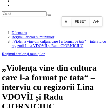
A+
A-
RESET
Dilema.ro
Regimul artelor si munitiilor
„Violența vine din cultura care l-a format pe tata“ – interviu cu
regizorii Lina VDOVÎI și Radu CIORNICIUC
Regimul artelor și munițiilor
„Violența vine din cultura
care l-a format pe tata“ –
interviu cu regizorii Lina
VDOVÎI și Radu
CIORNICIUC