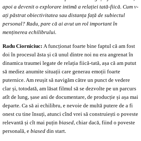
apoi a devenit o explorare intimă a relației tată-fiică. Cum v-
ați păstrat obiectivitatea sau distanța față de subiectul
personal? Radu, pare că ai avut un rol important în
menținerea echilibrului.
Radu Ciorniciuc:
A funcționat foarte bine faptul că am fost
doi în procesul ăsta și că unul dintre noi nu era angrenat în
dinamica traumei legate de relația fiică-tată, așa că am putut
să mediez anumite situații care generau emoții foarte
puternice. Am reușit să navigăm către un punct de vedere
clar și, totodată, am lăsat filmul să se dezvolte pe un parcurs
atît de lung, șase ani de documentare, de producție și așa mai
departe. Ca să ai echilibru, e nevoie de multă putere de a fi
onest cu tine însuți, atunci cînd vrei să construiești o poveste
relevantă și cît mai puțin
biased
, chiar dacă, fiind o poveste
personală, e
biased
din start.