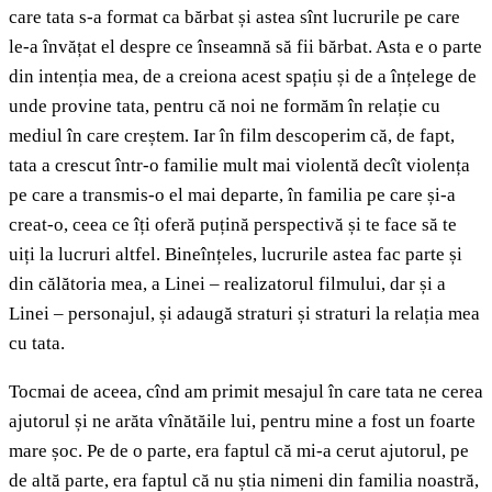
care tata s-a format ca bărbat și astea sînt lucrurile pe care
le-a învățat el despre ce înseamnă să fii bărbat. Asta e o parte
din intenția mea, de a creiona acest spațiu și de a înțelege de
unde provine tata, pentru că noi ne formăm în relație cu
mediul în care creștem. Iar în film descoperim că, de fapt,
tata a crescut într-o familie mult mai violentă decît violența
pe care a transmis-o el mai departe, în familia pe care și-a
creat-o, ceea ce îți oferă puțină perspectivă și te face să te
uiți la lucruri altfel. Bineînțeles, lucrurile astea fac parte și
din călătoria mea, a Linei – realizatorul filmului, dar și a
Linei – personajul, și adaugă straturi și straturi la relația mea
cu tata.
Tocmai de aceea, cînd am primit mesajul în care tata ne cerea
ajutorul și ne arăta vînătăile lui, pentru mine a fost un foarte
mare șoc. Pe de o parte, era faptul că mi-a cerut ajutorul, pe
de altă parte, era faptul că nu știa nimeni din familia noastră,