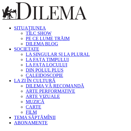
SITUAȚIUNEA
TÎLC SHOW
PE CE LUME TRĂIM
DILEMA BLOG
SOCIETATE
LA SINGULAR ȘI LA PLURAL
LA FAȚA TIMPULUI
LA FAȚA LOCULUI
DIN POLUL PLUS
CALEIDOSCOPIE
LA ZI ÎN CULTURĂ
DILEMA VĂ RECOMANDĂ
ARTE PERFORMATIVE
ARTE VIZUALE
MUZICĂ
CARTE
FILM
TEMA SĂPTĂMÎNII
ABONAMENTE