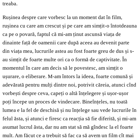
treaba.
Rușinea despre care vorbesc la un moment dat în film,
rușinea cu care am crescut și pe care am simțit-o întotdeauna
ca pe o povară, faptul că mi-am ținut ascunsă viața de
dinainte față de oamenii care după aceea au devenit parte
din viața mea, lucrurile astea au fost foarte greu de dus și s-
au simțit de foarte multe ori ca o formă de captivitate. În
momentul în care am decis să le povestesc, am simțit o
ușurare, o eliberare. M-am întors la ideea, foarte comună și
adevărată pentru mulți dintre noi, potrivit căreia, atunci cînd
vorbești despre ceva, capeți o altă înțelegere și ușor-ușor
poți începe un proces de vindecare. Bineînțeles, nu toată
lumea e la fel de deschisă și nu înțelege sau vede lucrurile în
felul ăsta, și atunci e firesc ca reacția să fie diferită, și mi-am
asumat lucrul ăsta, dar nu am stat să mă gîndesc la el foarte
mult. Am făcut ce a trebuit să fac ca să avem un film cît mai