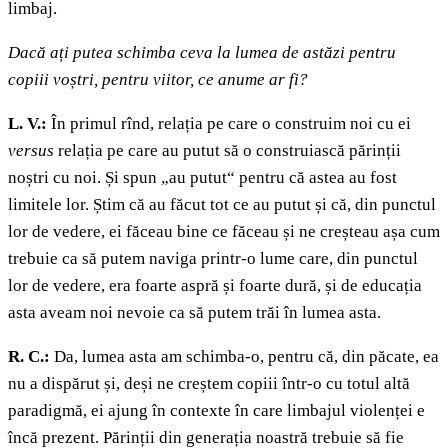
limbaj.
Dacă ați putea schimba ceva la lumea de astăzi pentru
copiii voștri, pentru viitor, ce anume ar fi?
L. V.:
În primul rînd, relația pe care o construim noi cu ei
versus
relația pe care au putut să o construiască părinții
noștri cu noi. Și spun „au putut“ pentru că astea au fost
limitele lor. Știm că au făcut tot ce au putut și că, din punctul
lor de vedere, ei făceau bine ce făceau și ne creșteau așa cum
trebuie ca să putem naviga printr-o lume care, din punctul
lor de vedere, era foarte aspră și foarte dură, și de educația
asta aveam noi nevoie ca să putem trăi în lumea asta.
R. C.:
Da, lumea asta am schimba-o, pentru că, din păcate, ea
nu a dispărut și, deși ne creștem copiii într-o cu totul altă
paradigmă, ei ajung în contexte în care limbajul violenței e
încă prezent. Părinții din generația noastră trebuie să fie