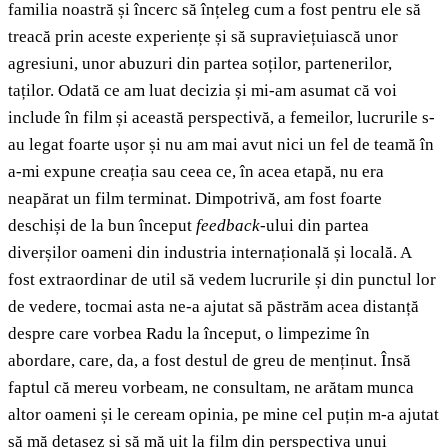
familia noastră și încerc să înțeleg cum a fost pentru ele să
treacă prin aceste experiențe și să supraviețuiască unor
agresiuni, unor abuzuri din partea soților, partenerilor,
taților. Odată ce am luat decizia și mi-am asumat că voi
include în film și această perspectivă, a femeilor, lucrurile s-
au legat foarte ușor și nu am mai avut nici un fel de teamă în
a-mi expune creația sau ceea ce, în acea etapă, nu era
neapărat un film terminat. Dimpotrivă, am fost foarte
deschiși de la bun început
feedback
-ului din partea
diverșilor oameni din industria internațională și locală. A
fost extraordinar de util să vedem lucrurile și din punctul lor
de vedere, tocmai asta ne-a ajutat să păstrăm acea distanță
despre care vorbea Radu la început, o limpezime în
abordare, care, da, a fost destul de greu de menținut. Însă
faptul că mereu vorbeam, ne consultam, ne arătam munca
altor oameni și le ceream opinia, pe mine cel puțin m-a ajutat
să mă detașez și să mă uit la film din perspectiva unui