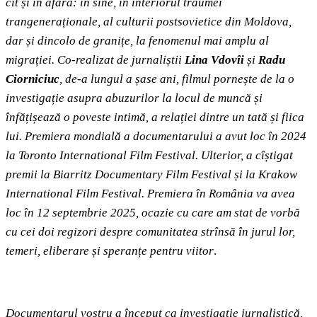
cît și în afară: în sine, în interiorul traumei
trangeneraționale, al culturii postsovietice din Moldova,
dar și dincolo de granițe, la fenomenul mai amplu al
migrației. Co-realizat de jurnaliștii
Lina Vdovîi
și
Radu
Ciorniciuc
, de-a lungul a șase ani, filmul pornește de la o
investigație asupra abuzurilor la locul de muncă și
înfățișează o poveste intimă, a relației dintre un tată și fiica
lui. Premiera mondială a documentarului a avut loc în 2024
la Toronto International Film Festival. Ulterior, a cîștigat
premii la Biarritz Documentary Film Festival și la Krakow
International Film Festival. Premiera în România va avea
loc în 12 septembrie 2025, ocazie cu care am stat de vorbă
cu cei doi regizori despre comunitatea strînsă în jurul lor,
temeri, eliberare și speranțe pentru viitor
.
Documentarul vostru a început ca investigație jurnalistică,