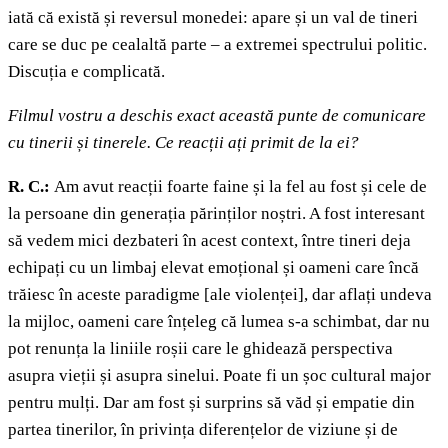
iată că există și reversul monedei: apare și un val de tineri
care se duc pe cealaltă parte – a extremei spectrului politic.
Discuția e complicată.
Filmul vostru a deschis exact această punte de comunicare
cu tinerii și tinerele. Ce reacții ați primit de la ei?
R. C.:
Am avut reacții foarte faine și la fel au fost și cele de
la persoane din generația părinților noștri. A fost interesant
să vedem mici dezbateri în acest context, între tineri deja
echipați cu un limbaj elevat emoțional și oameni care încă
trăiesc în aceste paradigme [ale violenței], dar aflați undeva
la mijloc, oameni care înțeleg că lumea s-a schimbat, dar nu
pot renunța la liniile roșii care le ghidează perspectiva
asupra vieții și asupra sinelui. Poate fi un șoc cultural major
pentru mulți. Dar am fost și surprins să văd și empatie din
partea tinerilor, în privința diferențelor de viziune și de