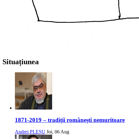
Situațiunea
1871-2019 – tradiții românești nemuritoare
Andrei PLEȘU
Joi, 06 Aug