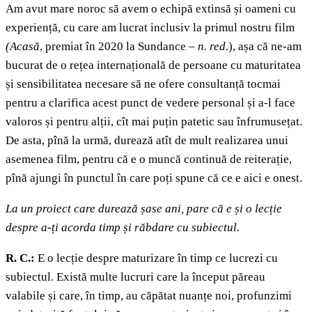
Am avut mare noroc să avem o echipă extinsă și oameni cu
experiență, cu care am lucrat inclusiv la primul nostru film
(Acasă
, premiat în 2020 la Sundance –
n. red.
), așa că ne-am
bucurat de o rețea internațională de persoane cu maturitatea
și sensibilitatea necesare să ne ofere consultanță tocmai
pentru a clarifica acest punct de vedere personal și a-l face
valoros și pentru alții, cît mai puțin patetic sau înfrumusețat.
De asta, pînă la urmă, durează atît de mult realizarea unui
asemenea film, pentru că e o muncă continuă de reiterație,
pînă ajungi în punctul în care poți spune că ce e aici e onest.
La un proiect care durează șase ani, pare că e și o lecție
despre a-ți acorda timp și răbdare cu subiectul.
R. C.:
E o lecție despre maturizare în timp ce lucrezi cu
subiectul. Există multe lucruri care la început păreau
valabile și care, în timp, au căpătat nuanțe noi, profunzimi