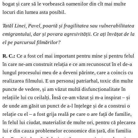
bogat și care să le vorbească oamenilor din cît mai multe
locuri din lumea asta posibil.
Tatăl Linei, Pavel, poartă și fragilitatea sau vulnerabilitatea
emigrantului, dar și povara agresivității. Ce ați învățat de la
el pe parcursul filmărilor?
R. C.:
Ce a fost cel mai important pentru mine și pentru felul
în care ne-am construit relația e ce am recunoscut în el de-a
lungul procesului meu de a deveni părinte, care a coincis cu
realizarea filmului. E un personaj patriarhal, toxic din multe
puncte de vedere, și am văzut multă disfuncționalitate în
relațiile lui cu ceilalți. Însă ce-am văzut și m-a inspirat – și
de unde am găsit un punct de a-l înțelege și de a construi o
relație cu el – a fost grija reală pe care o are față de familie,
în felul lui ciudat, materialist de multe ori, pentru că plecarea
lui e din cauza problemelor economice din țară, din familia