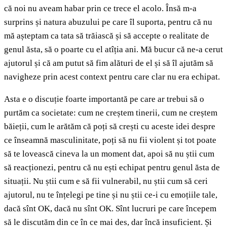
că noi nu aveam habar prin ce trece el acolo. Însă m-a
surprins și natura abuzului pe care îl suporta, pentru că nu
mă așteptam ca tata să trăiască și să accepte o realitate de
genul ăsta, să o poarte cu el atîția ani. Mă bucur că ne-a cerut
ajutorul și că am putut să fim alături de el și să îl ajutăm să
navigheze prin acest context pentru care clar nu era echipat.
Asta e o discuție foarte importantă pe care ar trebui să o
purtăm ca societate: cum ne creștem tinerii, cum ne creștem
băieții, cum le arătăm că poți să crești cu aceste idei despre
ce înseamnă masculinitate, poți să nu fii violent și tot poate
să te lovească cineva la un moment dat, apoi să nu știi cum
să reacționezi, pentru că nu ești echipat pentru genul ăsta de
situații. Nu știi cum e să fii vulnerabil, nu știi cum să ceri
ajutorul, nu te înțelegi pe tine și nu știi ce-i cu emoțiile tale,
dacă sînt OK, dacă nu sînt OK. Sînt lucruri pe care începem
să le discutăm din ce în ce mai des, dar încă insuficient. Și