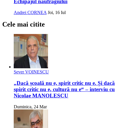
Echipajul naufragiului
Andrei CORNEA
Joi, 16 Iul
Cele mai citite
Sever VOINESCU
„Dacă școală nu e, spirit critic nu e. Și dacă
spirit critic nu e, cultură nu e“ – interviu cu
Nicolae MANOLESCU
Duminica, 24 Mar