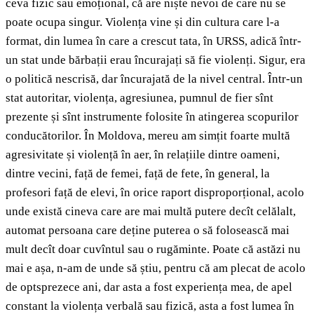
ceva fizic sau emoțional, că are niște nevoi de care nu se
poate ocupa singur. Violența vine și din cultura care l-a
format, din lumea în care a crescut tata, în URSS, adică într-
un stat unde bărbații erau încurajați să fie violenți. Sigur, era
o politică nescrisă, dar încurajată de la nivel central. Într-un
stat autoritar, violența, agresiunea, pumnul de fier sînt
prezente și sînt instrumente folosite în atingerea scopurilor
conducătorilor. În Moldova, mereu am simțit foarte multă
agresivitate și violență în aer, în relațiile dintre oameni,
dintre vecini, față de femei, față de fete, în general, la
profesori față de elevi, în orice raport disproporțional, acolo
unde există cineva care are mai multă putere decît celălalt,
automat persoana care deține puterea o să folosească mai
mult decît doar cuvîntul sau o rugăminte. Poate că astăzi nu
mai e așa, n-am de unde să știu, pentru că am plecat de acolo
de optsprezece ani, dar asta a fost experiența mea, de apel
constant la violența verbală sau fizică, asta a fost lumea în