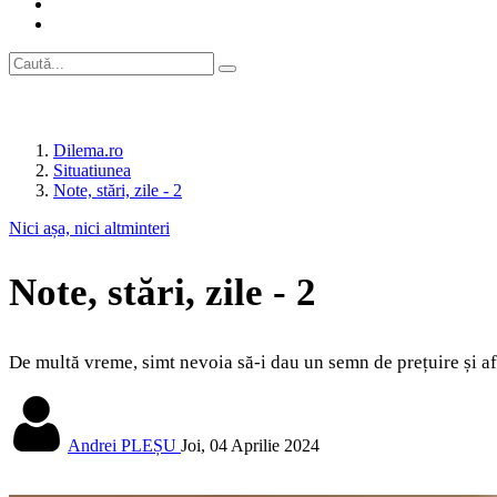
Dilema.ro
Situatiunea
Note, stări, zile - 2
Nici așa, nici altminteri
Note, stări, zile - 2
De multă vreme, simt nevoia să-i dau un semn de prețuire și a
Andrei PLEȘU
Joi, 04 Aprilie 2024