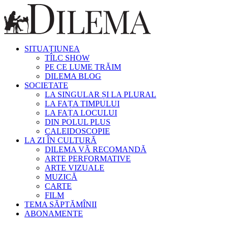
SITUAȚIUNEA
TÎLC SHOW
PE CE LUME TRĂIM
DILEMA BLOG
SOCIETATE
LA SINGULAR ȘI LA PLURAL
LA FAȚA TIMPULUI
LA FAȚA LOCULUI
DIN POLUL PLUS
CALEIDOSCOPIE
LA ZI ÎN CULTURĂ
DILEMA VĂ RECOMANDĂ
ARTE PERFORMATIVE
ARTE VIZUALE
MUZICĂ
CARTE
FILM
TEMA SĂPTĂMÎNII
ABONAMENTE