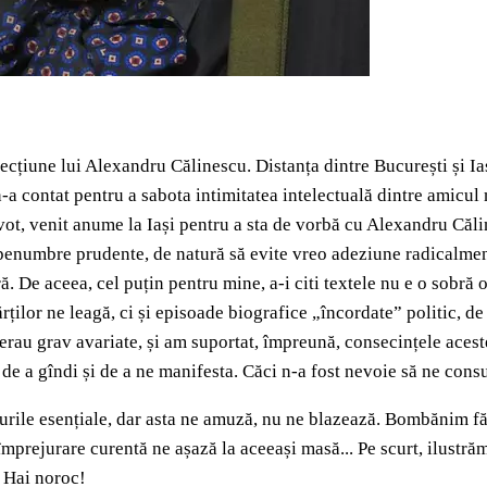
ecțiune lui Alexandru Călinescu. Distanța dintre București și Ia
 n-a contat pentru a sabota intimitatea intelectuală dintre amic
vot, venit anume la Iași pentru a sta de vorbă cu Alexandru Călin
ă penumbre prudente, de natură să evite vreo adeziune radicalmen
ă. De aceea, cel puțin pentru mine, a-i citi textele nu e o sobră
ților ne leagă, ci și episoade biografice „încordate” politic, de
 erau grav avariate, și am suportat, împreună, consecințele acest
 de a gîndi și de a ne manifesta. Căci n-a fost nevoie să ne cons
ile esențiale, dar asta ne amuză, nu ne blazează. Bombănim fără 
împrejurare curentă ne așază la aceeași masă... Pe scurt, ilustră
.. Hai noroc!