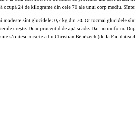
să ocupă 24 de kilograme din cele 70 ale unui corp mediu. Sîn
i modeste sînt glucidele: 0,7 kg din 70. Or tocmai glucidele sîn
minerale crește. Doar procentul de apă scade. Dar nu uniform. D
ebuie să citesc o carte a lui Christian Bénézech (de la Faculatea