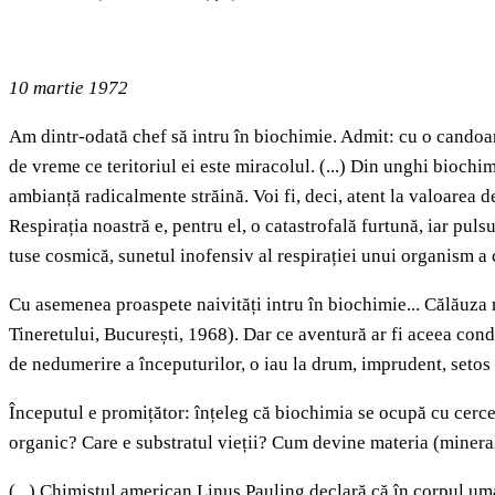
10 martie 1972
Am dintr-odată chef să intru în biochimie. Admit: cu o candoar
de vreme ce teritoriul ei este miracolul. (...) Din unghi bioch
ambianță radicalmente străină. Voi fi, deci, atent la valoarea
Respirația noastră e, pentru el, o catastrofală furtună, iar pul
tuse cosmică, sunetul inofensiv al respirației unui organism a 
Cu asemenea proaspete naivități intru în biochimie... Călăuza 
Tineretului, București, 1968). Dar ce aventură ar fi aceea condu
de nedumerire a începuturilor, o iau la drum, imprudent, setos 
Începutul e promițător: înțeleg că biochimia se ocupă cu cerce
organic? Care e substratul vieții? Cum devine materia (minerală
(...) Chimistul american Linus Pauling declară că în corpul uma