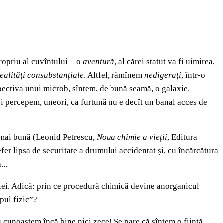
ropriu al cuvîntului – o
aventură
, al cărei statut va fi uimirea,
realități consubstanțiale
. Altfel, rămînem
nedigerați
, într-o
pectiva unui microb, sîntem, de bună seamă, o galaxie.
noi percepem, uneori, ca furtună nu e decît un banal acces de
a mai bună (Leonid Petrescu,
Noua chimie a vieții
, Editura
efer lipsa de securitate a drumului accidentat și, cu încărcătura
...
riei. Adică: prin ce procedură chimică devine anorganicul
pul fizic”?
u cunoaștem încă bine nici zece! Se pare că sîntem o ființă