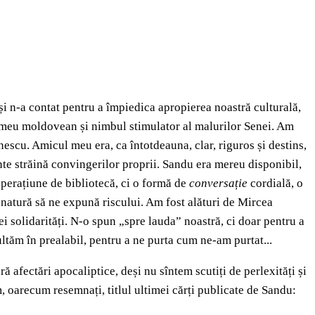
și n-a contat pentru a împiedica apropierea noastră culturală,
ul meu moldovean și nimbul stimulator al malurilor Senei. Am
escu. Amicul meu era, ca întotdeauna, clar, riguros și destins,
te străină convingerilor proprii. Sandu era mereu disponibil,
 operațiune de bibliotecă, ci o formă de
conversație
cordială, o
 natură să ne expună riscului. Am fost alături de Mircea
ei solidarități. N-o spun „spre lauda” noastră, ci doar pentru a
ultăm în prealabil, pentru a ne purta cum ne-am purtat...
afectări apocaliptice, deși nu sîntem scutiți de perlexități și
m, oarecum resemnați, titlul ultimei cărți publicate de Sandu: