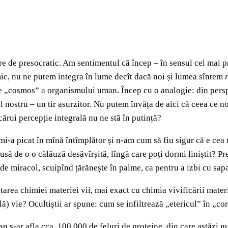
e de presocratic. Am sentimentul că încep – în sensul cel mai p
imic, nu ne putem integra în lume decît dacă noi și lumea sîntem
 de „cosmos” a organismului uman. Încep cu o analogie: din pers
sul nostru – un tir asurzitor. Nu putem învăța de aici că ceea ce 
cărui percepție integrală nu ne stă în putință?
mi-a picat în mînă întîmplător și n-am cum să fiu sigur că e ce
să de o o călăuză desăvîrșită, lîngă care poți dormi liniștit? Pr
de miracol, scuipînd țărănește în palme, ca pentru a izbi cu sapa
tarea chimiei materiei vii, mai exact cu chimia vivificării mate
) vie? Ocultiștii ar spune: cum se infiltrează „etericul” în „cor
n s-ar afla cca. 100.000 de feluri de proteine, din care astăzi n