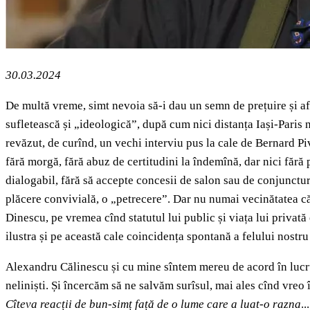
30.03.2024
De multă vreme, simt nevoia să-i dau un semn de prețuire și af
sufletească și „ideologică”, după cum nici distanța Iași-Paris
revăzut, de curînd, un vechi interviu pus la cale de Bernard Pi
fără morgă, fără abuz de certitudini la îndemînă, dar nici făr
dialogabil, fără să accepte concesii de salon sau de conjunctur
plăcere convivială, o „petrecere”. Dar nu numai vecinătatea căr
Dinescu, pe vremea cînd statutul lui public și viața lui privată
ilustra și pe această cale coincidența spontană a felului nostru
Alexandru Călinescu și cu mine sîntem mereu de acord în lucrur
neliniști. Și încercăm să ne salvăm surîsul, mai ales cînd vreo 
Cîteva reacții de bun-simț față de o lume care a luat-o razna
.