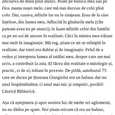
altcineva de mînă pînă atunci. Poate pe bunica mea sau pe
Oca, mama nașei mele, care mă mai duceau de colo pînă
colo. Dar, cumva, mîinile lor nu le simțeam. Erau de la sine
înțelese, din lumea mea. Adîncită în gîndurile mele (cîte
puteam avea eu pe atunci), le luam mîinile celor din familie
ca pe un soi de ancore în realitate. Căci în mintea mea trăiam
mai mult în imaginație. Mă rog, știam ce mi se-ntîmplă în
realitate, dar totul era dublat și de imaginație. Felul de a
vedea și interpreta lumea al tatălui meu, despre care am mai
scris, a contribuit la asta. El făcea din realitate o mitologie și,
practic, zi de zi, trăiam în poveste. De pildă, autobuzul 75
care ne ducea pe Șoseaua Giurgiului era un balaur, dar nu
unul înspăimîntător, ci unul mai mic și simpatic, posibil:
Lăurică Bălăurică.
Așa că așteptarea și apoi sosirea lui, de multe ori aglomerat,
nu ne dădea pe spate. Noi știam oricum că era un balaur,