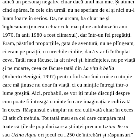
adică un personaj negativ, chiar dacă unul mai mic. Și atunci
cînd apărea, în cele din urmă, nu ne speriam de el și nici nu-l
luam foarte în serios. Da, ne urcam, ba chiar ne și
înghesuiam (nu erau chiar cele mai pline autobuze în anii
1970, în anii 1980 a fost climaxul), dar într-un fel pregățiți.
Eram, păstrînd proporțiile, gata de aventură, nu ne plîngeam,
ci eram pe poziții, cu urechile ciulite, dacă s-ar fi întîmplat
ceva. Tatăl meu făcuse, la alt nivel și, bineînțeles, nu pe viață
și pe moarte, ceea ce făcuse tatăl din
La vita è bella
(Roberto Benigni, 1997) pentru fiul său: îmi croise o utopie
care mă ținuse nu doar în viață, ci cu mințile întregi într-o
lume greșită. Aici, probabil, se vor iți multe discuții despre
cum poate fi întreagă o minte în care imaginația e cultivată
în exces. Răspunsul e simplu: nu era cultivată chiar în exces.
Ci atît cît trebuia. Tot tatăl meu era cel care cumpăra mai
toate cărțile de popularizare a științei precum
Uzina Terra
sau
Uzina Aqua
ori jocul cu „250 de întrebări și răspunsuri”