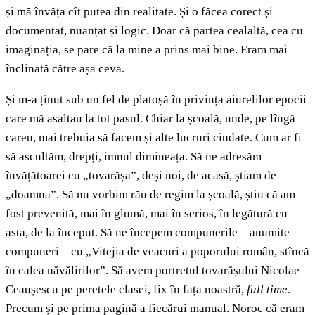
și mă învăța cît putea din realitate. Și o făcea corect și
documentat, nuanțat și logic. Doar că partea cealaltă, cea cu
imaginația, se pare că la mine a prins mai bine. Eram mai
înclinată către așa ceva.
Și m-a ținut sub un fel de platoșă în privința aiurelilor epocii
care mă asaltau la tot pasul. Chiar la școală, unde, pe lîngă
careu, mai trebuia să facem și alte lucruri ciudate. Cum ar fi
să ascultăm, drepți, imnul dimineața. Să ne adresăm
învățătoarei cu „tovarășa”, deși noi, de acasă, știam de
„doamna”. Să nu vorbim rău de regim la școală, știu că am
fost prevenită, mai în glumă, mai în serios, în legătură cu
asta, de la început. Să ne începem compunerile – anumite
compuneri – cu „Vitejia de veacuri a poporului român, stîncă
în calea năvălirilor”. Să avem portretul tovarășului Nicolae
Ceaușescu pe peretele clasei, fix în fața noastră,
full time
.
Precum și pe prima pagină a fiecărui manual. Noroc că eram