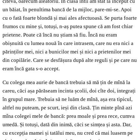
cîteva, oarecum aleatoriu. În clasa întîi am stat la început cu
un băiat, în penultima bancă de la mijloc, pare-mi-se. Apoi
cu o fată foarte blondă și mai ales afectuoasă. Se purta foarte
frumos cu mine și, totuși, n-aș putea spune că am fost chiar
prietene. Poate că încă nu știam să fiu. Încă nu eram
obișnuită cu lumea nouă în care intrasem, care nu era nici a
părinților mei, nici a bunicilor mei și nici a prietenilor mei
din copilărie. Care se desfășura după alte reguli și pe care nu
eram încă gata s-o accept.
Cu colega mea aurie de bancă trebuia să mă țin de mînă la
careu, căci așa părăseam incinta școlii, doi cîte doi, integrați
în grupul mare. Trebuia să ne luăm de mînă, așa era tipicul,
altfel nu puteam, pe scurt, ieși din clasă. Țin minte pînă azi
mîna colegei mele de bancă: prea moale și prea rece, cumva
umedă. Și totuși, dată din inimă, căci se simțea și asta. Dar,
cu excepția mamei și tatălui meu, nu cred că mai luasem pe