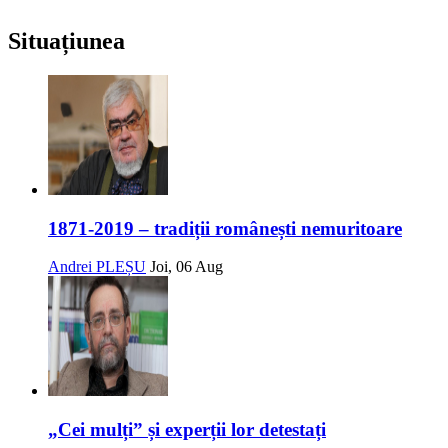
Situațiunea
1871-2019 – tradiții românești nemuritoare
Andrei PLEȘU
Joi, 06 Aug
„Cei mulți” și experții lor detestați