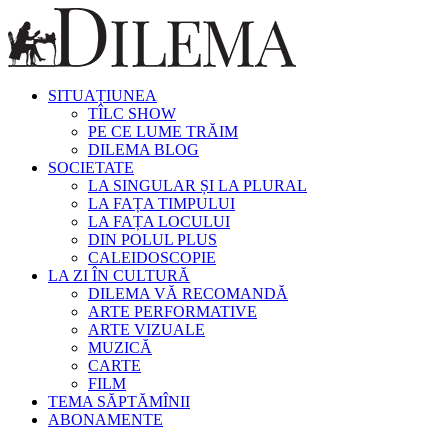
SITUAȚIUNEA
TÎLC SHOW
PE CE LUME TRĂIM
DILEMA BLOG
SOCIETATE
LA SINGULAR ȘI LA PLURAL
LA FAȚA TIMPULUI
LA FAȚA LOCULUI
DIN POLUL PLUS
CALEIDOSCOPIE
LA ZI ÎN CULTURĂ
DILEMA VĂ RECOMANDĂ
ARTE PERFORMATIVE
ARTE VIZUALE
MUZICĂ
CARTE
FILM
TEMA SĂPTĂMÎNII
ABONAMENTE