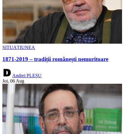
SITUAȚIUNEA
1871-2019 – tradiții românești nemuritoare
Andrei PLEȘU
Joi, 06 Aug