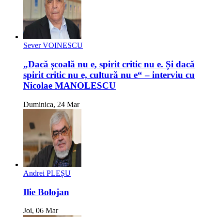
Sever VOINESCU
„Dacă școală nu e, spirit critic nu e. Și dacă
spirit critic nu e, cultură nu e“ – interviu cu
Nicolae MANOLESCU
Duminica, 24 Mar
Andrei PLEȘU
Ilie Bolojan
Joi, 06 Mar