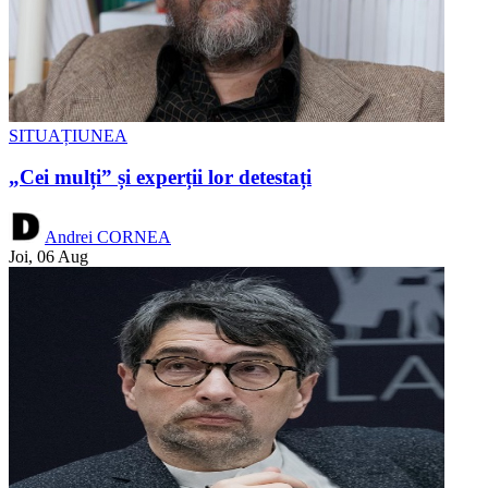
SITUAȚIUNEA
„Cei mulți” și experții lor detestați
Andrei CORNEA
Joi, 06 Aug