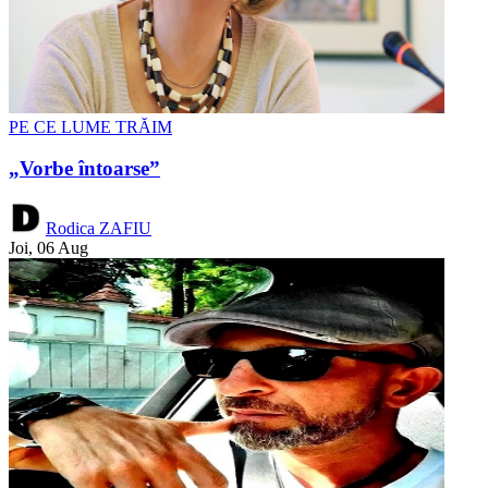
PE CE LUME TRĂIM
„Vorbe întoarse”
Rodica ZAFIU
Joi, 06 Aug