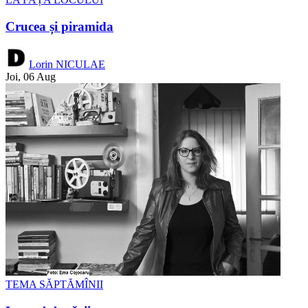
Crucea și piramida
Lorin NICULAE
Joi, 06 Aug
TEMA SĂPTĂMÎNII