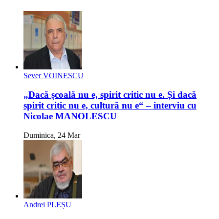
Sever VOINESCU
„Dacă școală nu e, spirit critic nu e. Și dacă
spirit critic nu e, cultură nu e“ – interviu cu
Nicolae MANOLESCU
Duminica, 24 Mar
Andrei PLEȘU