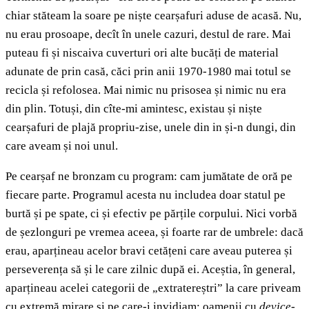
chiar stăteam la soare pe niște cearșafuri aduse de acasă. Nu,
nu erau prosoape, decît în unele cazuri, destul de rare. Mai
puteau fi și niscaiva cuverturi ori alte bucăți de material
adunate de prin casă, căci prin anii 1970-1980 mai totul se
recicla și refolosea. Mai nimic nu prisosea și nimic nu era
din plin. Totuși, din cîte-mi amintesc, existau și niște
cearșafuri de plajă propriu-zise, unele din in și-n dungi, din
care aveam și noi unul.
Pe cearșaf ne bronzam cu program: cam jumătate de oră pe
fiecare parte. Programul acesta nu includea doar statul pe
burtă și pe spate, ci și efectiv pe părțile corpului. Nici vorbă
de șezlonguri pe vremea aceea, și foarte rar de umbrele: dacă
erau, aparțineau acelor bravi cetățeni care aveau puterea și
perseverența să și le care zilnic după ei. Aceștia, în general,
aparțineau acelei categorii de „extratereștri” la care priveam
cu extremă mirare și pe care-i invidiam: oamenii cu
device
-