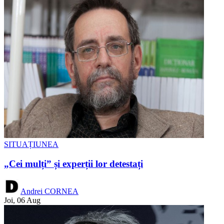
SITUAȚIUNEA
„Cei mulți” și experții lor detestați
Andrei CORNEA
Joi, 06 Aug