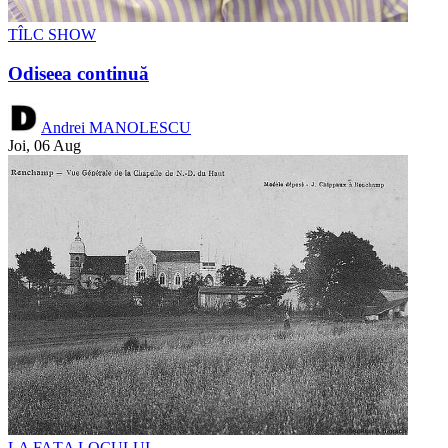
TÎLC SHOW
Odiseea continuă
Andrei MANOLESCU
Joi, 06 Aug
LA FAȚA LOCULUI