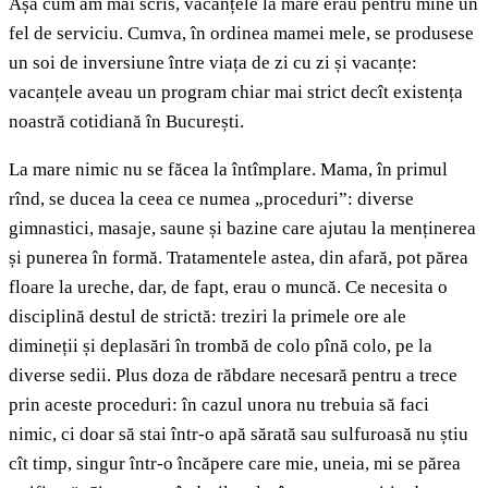
Așa cum am mai scris, vacanțele la mare erau pentru mine un
fel de serviciu. Cumva, în ordinea mamei mele, se produsese
un soi de inversiune între viața de zi cu zi și vacanțe:
vacanțele aveau un program chiar mai strict decît existența
noastră cotidiană în București.
La mare nimic nu se făcea la întîmplare. Mama, în primul
rînd, se ducea la ceea ce numea „proceduri”: diverse
gimnastici, masaje, saune și bazine care ajutau la menținerea
și punerea în formă. Tratamentele astea, din afară, pot părea
floare la ureche, dar, de fapt, erau o muncă. Ce necesita o
disciplină destul de strictă: treziri la primele ore ale
dimineții și deplasări în trombă de colo pînă colo, pe la
diverse sedii. Plus doza de răbdare necesară pentru a trece
prin aceste proceduri: în cazul unora nu trebuia să faci
nimic, ci doar să stai într-o apă sărată sau sulfuroasă nu știu
cît timp, singur într-o încăpere care mie, uneia, mi se părea