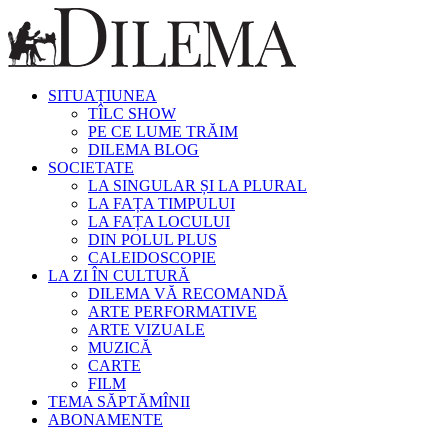
SITUAȚIUNEA
TÎLC SHOW
PE CE LUME TRĂIM
DILEMA BLOG
SOCIETATE
LA SINGULAR ȘI LA PLURAL
LA FAȚA TIMPULUI
LA FAȚA LOCULUI
DIN POLUL PLUS
CALEIDOSCOPIE
LA ZI ÎN CULTURĂ
DILEMA VĂ RECOMANDĂ
ARTE PERFORMATIVE
ARTE VIZUALE
MUZICĂ
CARTE
FILM
TEMA SĂPTĂMÎNII
ABONAMENTE