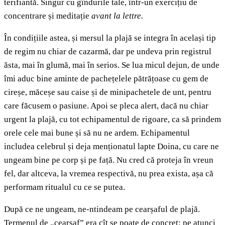
terifiantă. Singur cu gîndurile tale, într-un exercițiu de
concentrare și meditație
avant la lettre.
În condițiile astea, și mersul la plajă se integra în același tip
de regim nu chiar de cazarmă, dar pe undeva prin registrul
ăsta, mai în glumă, mai în serios. Se lua micul dejun, de unde
îmi aduc bine aminte de pachețelele pătrățoase cu gem de
cireșe, măceșe sau caise și de minipachetele de unt, pentru
care făcusem o pasiune. Apoi se pleca alert, dacă nu chiar
urgent la plajă, cu tot echipamentul de rigoare, ca să prindem
orele cele mai bune și să nu ne ardem. Echipamentul
includea celebrul și deja menționatul lapte Doina, cu care ne
ungeam bine pe corp și pe față. Nu cred că proteja în vreun
fel, dar altceva, la vremea respectivă, nu prea exista, așa că
performam ritualul cu ce se putea.
După ce ne ungeam, ne-ntindeam pe cearșaful de plajă.
Termenul de „cearșaf” era cît se poate de concret: pe atunci