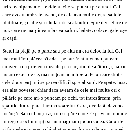
uri și echipamente – evident, cîte se puteau pe atunci. Cei
care aveau umbrele aveau, de cele mai multe ori, și saltele
plutitoare, și labe și ochelari de scafandru. Spre deosebire de
noi, care ne mărgineam la cearșafuri, halate, colace, găletușe
și căști.
Statul la plajă pe o parte sau pe alta nu era deloc la fel. Cel
mai mult îmi plăcea să adast pe burtă: atunci mai puteam
conversa cu prietena mea de pe cearșaful de alături și, habar
nu am exact de ce, mă simțeam mai liberă. Pe oricare dintre
cele două părți mi se părea dificil spre absurd. Pe spate, însă,
era altă poveste: chiar dacă aveam de cele mai multe ori o
pălărie pe care mi-o puneam pe ochi, tot întrezăream, prin
spațiile dintre paie, lumina soarelui. Care, deodată, devenea
jucăușă. Sau cel puțin așa mi se părea mie. O priveam minute
întregi cu ochii mijiți și-mi imaginam jocuri cu ea. Culorile
și formele ei mereu schimbătoare performau dansuri numai